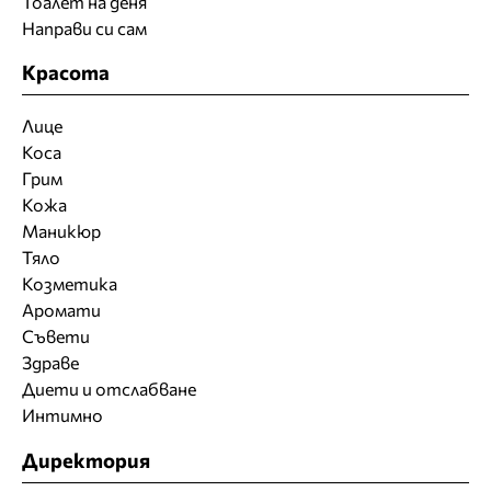
Тоалет на деня
Направи си сам
Красота
Лице
Коса
Грим
Кожа
Маникюр
Тяло
Козметика
Аромати
Съвети
Здраве
Диети и отслабване
Интимно
Директория