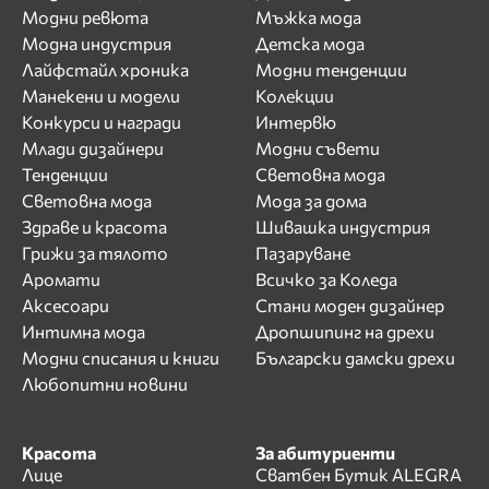
Модни ревюта
Мъжка мода
Модна индустрия
Детска мода
Лайфстайл хроника
Модни тенденции
Манекени и модели
Колекции
Конкурси и награди
Интервю
Млади дизайнери
Модни съвети
Тенденции
Световна мода
Световна мода
Мода за дома
Здраве и красота
Шивашка индустрия
Грижи за тялото
Пазаруване
Аромати
Всичко за Коледа
Аксесоари
Стани моден дизайнер
Интимна мода
Дропшипинг на дрехи
Модни списания и книги
Български дамски дрехи
Любопитни новини
Красота
За абитуриенти
Лице
Сватбен Бутик ALEGRA