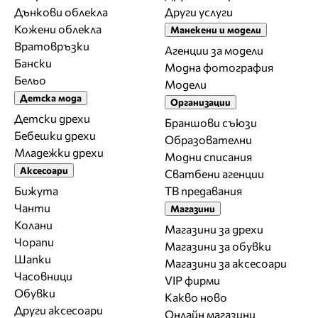
Дънкови облекла
Други услуги
Кожени облекла
Манекени и модели
Вратовръзки
Агенции за модели
Бански
Модна фотография
Бельо
Модели
Детска мода
Организации
Детски дрехи
Браншови съюзи
Бебешки дрехи
Образователни
Младежки дрехи
Модни списания
Аксесоари
Сватбени агенции
Бижута
ТВ предавания
Чанти
Магазини
Колани
Магазини за дрехи
Чорапи
Магазини за обувки
Шапки
Магазини за aксесоари
Часовници
VIP фирми
Обувки
Какво ново
Други аксесоари
Онлайн магазини