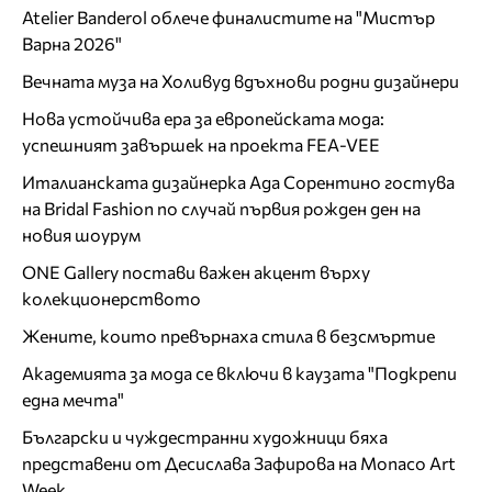
Atelier Banderol облече финалистите на "Мистър
Варна 2026"
Вечната муза на Холивуд вдъхнови родни дизайнери
Нова устойчива ера за европейската мода:
успешният завършек на проекта FEA-VEE
Италианската дизайнерка Ада Сорентино гостува
на Bridal Fashion по случай първия рожден ден на
новия шоурум
ONE Gallery постави важен акцент върху
колекционерството
Жените, които превърнаха стила в безсмъртие
Академията за мода се включи в каузата "Подкрепи
една мечта"
Български и чуждестранни художници бяха
представени от Десислава Зафирова на Monaco Art
Week