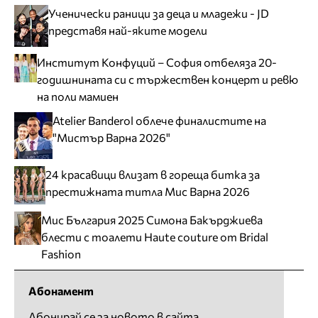
Ученически раници за деца и младежи - JD
представя най-яките модели
Институт Конфуций – София отбеляза 20-
годишнината си с тържествен концерт и ревю
на поли мамиен
Atelier Banderol облече финалистите на
"Мистър Варна 2026"
24 красавици влизат в гореща битка за
престижната титла Мис Варна 2026
Мис България 2025 Симона Бакърджиева
блести с тоалети Haute couture от Bridal
Fashion
Абонамент
Абонирай се за новото в сайта