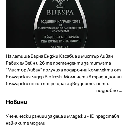
На летище Варна Енджи Касабие и мистър Ливан
Рабих ел Зейн и 26 те претенденти за титлата
“Мистър Ливан” получиха подаръчни комплекти от
българския лидер Biofresh. Момичета в традиционни
български носии посрещнаха звездните гости.
подробно ...
Новини
Ученически раници за деца и младежи - JD представя
най-яките модели