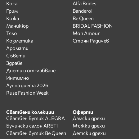
Коса
Alfa Brides
Грим
Banderol
Кожа
Be Queen
Маникюр
BRIDAL FASHION
Тяло
Mon Amour
Козметика
Стоян Радичев
Аромати
Съвети
Здраве
Диети и отслабване
Интимно
Лунна диета 2026
Ruse Fashion Week
Сватбени колекции
Оферти
Сватбен Бутик ALEGRA
Дамски дрехи
Бучински салон ARETI
Мъжки дрехи
Сватбен бутик Be Queen
Детски дрехи