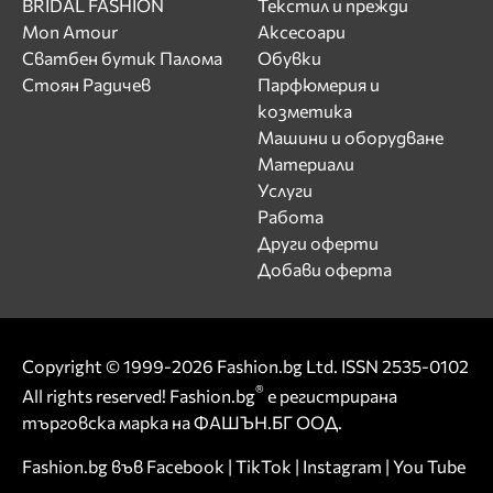
BRIDAL FASHION
Текстил и прежди
Mon Amour
Аксесоари
Сватбен бутик Палома
Обувки
Стоян Радичев
Парфюмерия и
козметика
Машини и оборудване
Материали
Услуги
Работа
Други оферти
Добави оферта
Copyright © 1999-2026 Fashion.bg Ltd. ISSN 2535-0102
®
All rights reserved! Fashion.bg
е регистрирана
търговска марка на ФАШЪН.БГ ООД.
Fashion.bg във
Facebook
|
TikTok
|
Instagram
|
You Tube