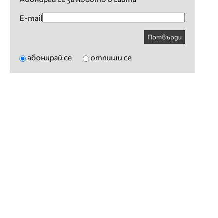
E-mail
Потвърди
абонирай се
отпиши се