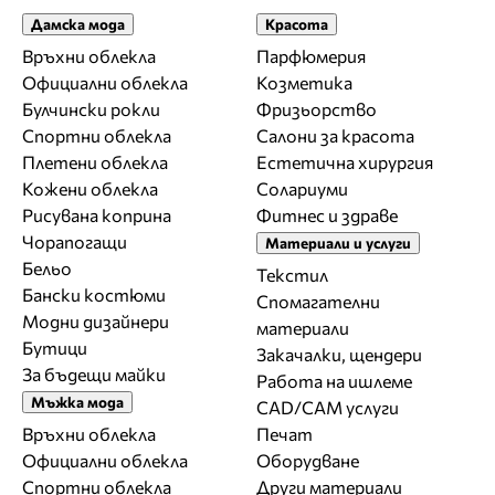
Дамска мода
Красота
Връхни облекла
Парфюмерия
Официални облекла
Козметика
Булчински рокли
Фризьорство
Спортни облекла
Салони за красота
Плетени облекла
Естетична хирургия
Кожени облекла
Солариуми
Рисувана коприна
Фитнес и здраве
Чорапогащи
Материали и услуги
Бельо
Текстил
Бански костюми
Спомагателни
Модни дизайнери
материали
Бутици
Закачалки, щендери
За бъдещи майки
Работа на ишлеме
Мъжка мода
CAD/CAM услуги
Връхни облекла
Печат
Официални облекла
Оборудване
Спортни облекла
Други материали