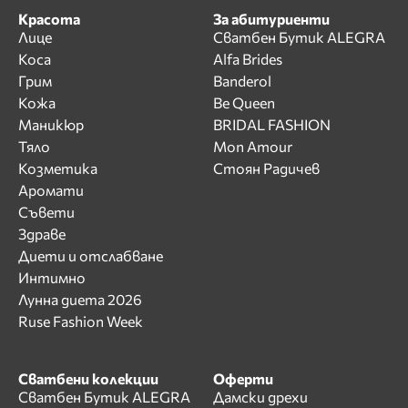
Красота
За абитуриенти
Лице
Сватбен Бутик ALEGRA
Коса
Alfa Brides
Грим
Banderol
Кожа
Be Queen
Маникюр
BRIDAL FASHION
Тяло
Mon Amour
Козметика
Стоян Радичев
Аромати
Съвети
Здраве
Диети и отслабване
Интимно
Лунна диета 2026
Ruse Fashion Week
Сватбени колекции
Оферти
Сватбен Бутик ALEGRA
Дамски дрехи