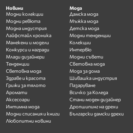
Новини
Мода
Модни колекции
Дамска мода
Модни ревюта
Мъжка мода
Модна индустрия
Детска мода
Лайфстайл хроника
Модни тенденции
Манекени и модели
Колекции
Конкурси и награди
Интервю
Млади дизайнери
Модни съвети
Тенденции
Световна мода
Световна мода
Мода за дома
Здраве и красота
Шивашка индустрия
Грижи за тялото
Пазаруване
Аромати
Всичко за Коледа
Аксесоари
Стани моден дизайнер
Интимна мода
Дропшипинг на дрехи
Модни списания и книги
Български дамски дрехи
Любопитни новини