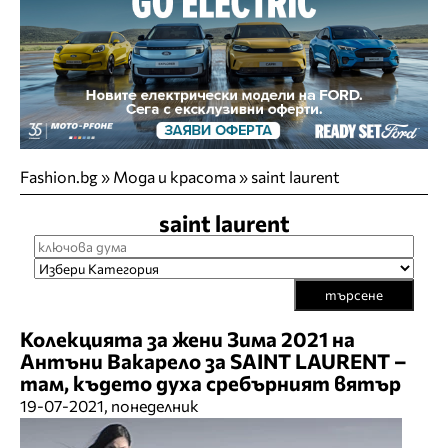
Fashion.bg
»
Мода и красота
»
saint laurent
saint laurent
търсене
Колекцията за жени Зима 2021 на
Антъни Вакарело за SAINT LAURENT –
там, където духа сребърният вятър
19-07-2021, понеделник