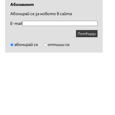
Абонамент
Абонирай се за новото в сайта
E-mail
Потвърди
абонирай се
отпиши се