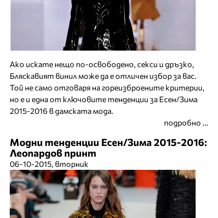
Ако искате нещо по-освободено, секси и дръзко,
Бляскавият винил може да е отличен избор за вас.
Той не само отговаря на гореизброените критерии,
но е и една от ключовите тенденции за Есен/Зима
2015-2016 в дамската мода.
подробно ...
Модни тенденции Есен/Зима 2015-2016:
Леопардов принт
06-10-2015, вторник