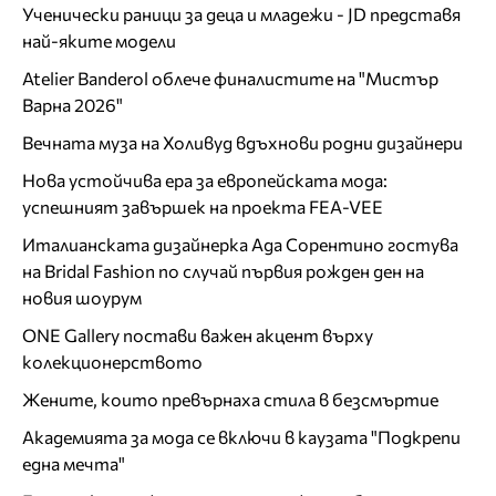
Ученически раници за деца и младежи - JD представя
най-яките модели
Atelier Banderol облече финалистите на "Мистър
Варна 2026"
Вечната муза на Холивуд вдъхнови родни дизайнери
Нова устойчива ера за европейската мода:
успешният завършек на проекта FEA-VEE
Италианската дизайнерка Ада Сорентино гостува
на Bridal Fashion по случай първия рожден ден на
новия шоурум
ONE Gallery постави важен акцент върху
колекционерството
Жените, които превърнаха стила в безсмъртие
Академията за мода се включи в каузата "Подкрепи
една мечта"