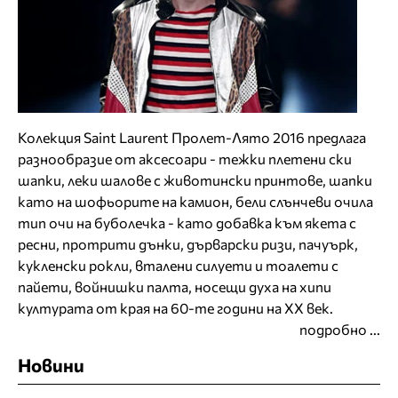
Колекция Saint Laurent Пролет-Лято 2016 предлага
разнообразие от аксесоари - тежки плетени ски
шапки, леки шалове с животински принтове, шапки
като на шофьорите на камион, бели слънчеви очила
тип очи на буболечка - като добавка към якета с
ресни, протрити дънки, дърварски ризи, пачуърк,
кукленски рокли, вталени силуети и тоалети с
пайети, войнишки палта, носещи духа на хипи
културата от края на 60-те години на ХХ век.
подробно ...
Новини