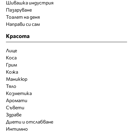
Шивашка индустрия
Пазаруване
Тоалет на деня
Направи си сам
Красота
Лице
Коса
Грим
Кожа
Маникюр
Тяло
Козметика
Аромати
Съвети
Здраве
Диети и отслабване
Интимно