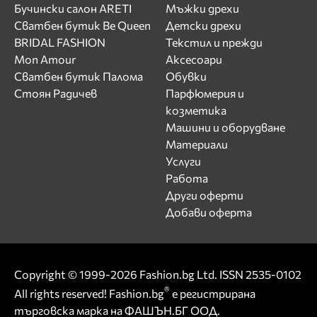
Бучински салон ARETI
Мъжки дрехи
Сватбен бутик Be Queen
Детски дрехи
BRIDAL FASHION
Текстил и прежди
Mon Amour
Аксесоари
Сватбен бутик Палома
Обувки
Стоян Радичев
Парфюмерия и
козметика
Машини и оборудване
Материали
Услуги
Работа
Други оферти
Добави оферта
Copyright © 1999-2026 Fashion.bg Ltd. ISSN 2535-0102
®
All rights reserved! Fashion.bg
е регистрирана
търговска марка на ФАШЪН.БГ ООД.