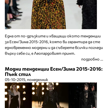
Една от по-дръзките и хващащи окото тенденции
за Есен/Зима 2015-2016, която ви гарантира да сте
едновременно модерни и да съберете всички погледи
върху себе си, е Леопардовият принт.
подробно ...
Модни тенденции Есен/Зима 2015-2016:
Пънк стил
05-10-2015, понеделник