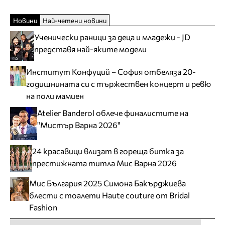
Новини
Най-четени новини
Ученически раници за деца и младежи - JD
представя най-яките модели
Институт Конфуций – София отбеляза 20-
годишнината си с тържествен концерт и ревю
на поли мамиен
Atelier Banderol облече финалистите на
"Мистър Варна 2026"
24 красавици влизат в гореща битка за
престижната титла Мис Варна 2026
Мис България 2025 Симона Бакърджиева
блести с тоалети Haute couture от Bridal
Fashion