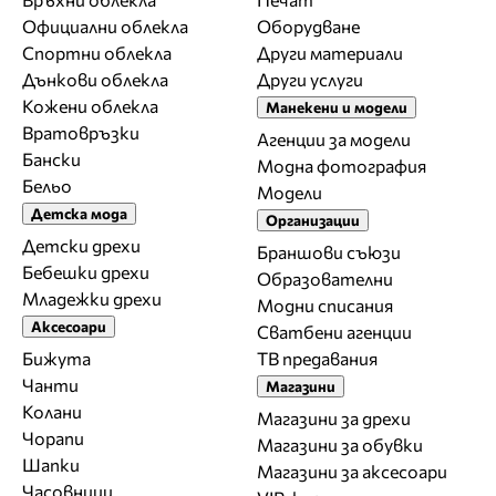
Официални облекла
Оборудване
Спортни облекла
Други материали
Дънкови облекла
Други услуги
Кожени облекла
Манекени и модели
Вратовръзки
Агенции за модели
Бански
Модна фотография
Бельо
Модели
Детска мода
Организации
Детски дрехи
Браншови съюзи
Бебешки дрехи
Образователни
Младежки дрехи
Модни списания
Аксесоари
Сватбени агенции
Бижута
ТВ предавания
Чанти
Магазини
Колани
Магазини за дрехи
Чорапи
Магазини за обувки
Шапки
Магазини за aксесоари
Часовници