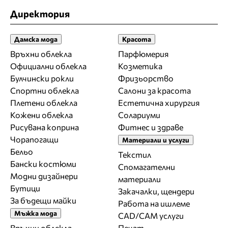
Директория
Дамска мода
Красота
Връхни облекла
Парфюмерия
Официални облекла
Козметика
Булчински рокли
Фризьорство
Спортни облекла
Салони за красота
Плетени облекла
Естетична хирургия
Кожени облекла
Солариуми
Рисувана коприна
Фитнес и здраве
Чорапогащи
Материали и услуги
Бельо
Текстил
Бански костюми
Спомагателни
Модни дизайнери
материали
Бутици
Закачалки, щендери
За бъдещи майки
Работа на ишлеме
Мъжка мода
CAD/CAM услуги
Връхни облекла
Печат