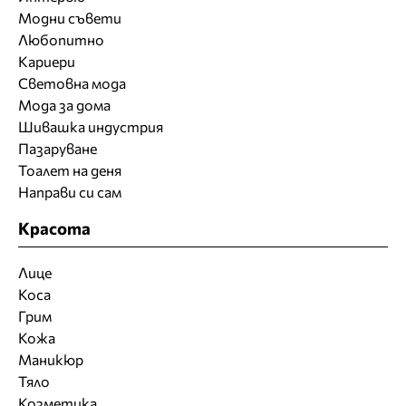
Модни съвети
Любопитно
Кариери
Световна мода
Мода за дома
Шивашка индустрия
Пазаруване
Тоалет на деня
Направи си сам
Красота
Лице
Коса
Грим
Кожа
Маникюр
Тяло
Козметика