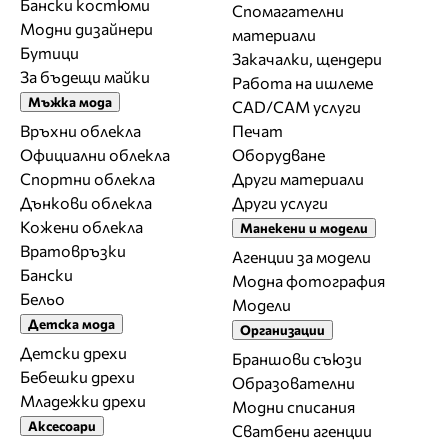
Бански костюми
Спомагателни
Модни дизайнери
материали
Бутици
Закачалки, щендери
За бъдещи майки
Работа на ишлеме
Мъжка мода
CAD/CAM услуги
Връхни облекла
Печат
Официални облекла
Оборудване
Спортни облекла
Други материали
Дънкови облекла
Други услуги
Кожени облекла
Манекени и модели
Вратовръзки
Агенции за модели
Бански
Модна фотография
Бельо
Модели
Детска мода
Организации
Детски дрехи
Браншови съюзи
Бебешки дрехи
Образователни
Младежки дрехи
Модни списания
Аксесоари
Сватбени агенции