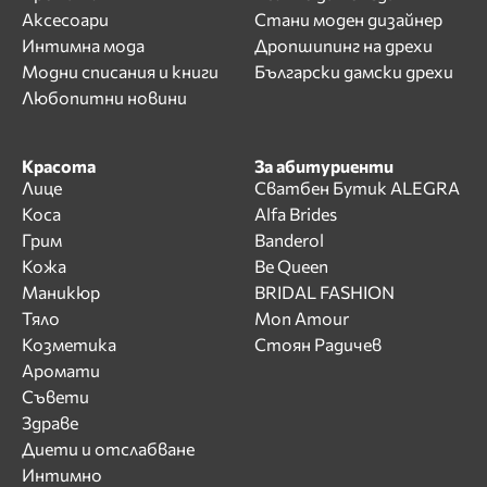
Аксесоари
Стани моден дизайнер
Интимна мода
Дропшипинг на дрехи
Модни списания и книги
Български дамски дрехи
Любопитни новини
Красота
За абитуриенти
Лице
Сватбен Бутик ALEGRA
Коса
Alfa Brides
Грим
Banderol
Кожа
Be Queen
Маникюр
BRIDAL FASHION
Тяло
Mon Amour
Козметика
Стоян Радичев
Аромати
Съвети
Здраве
Диети и отслабване
Интимно