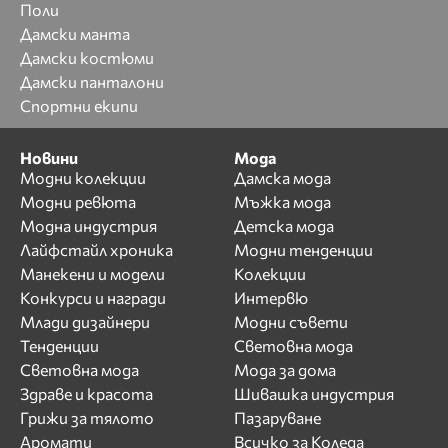
Поли
Дамски манта
Дамски костюми
Дамски панталони
Спортни екипи
Новини
Мода
Модни колекции
Дамска мода
Модни ревюта
Мъжка мода
Модна индустрия
Детска мода
Лайфстайл хроника
Модни тенденции
Манекени и модели
Колекции
Конкурси и награди
Интервю
Млади дизайнери
Модни съвети
Тенденции
Световна мода
Световна мода
Мода за дома
Здраве и красота
Шивашка индустрия
Грижи за тялото
Пазаруване
Аромати
Всичко за Коледа