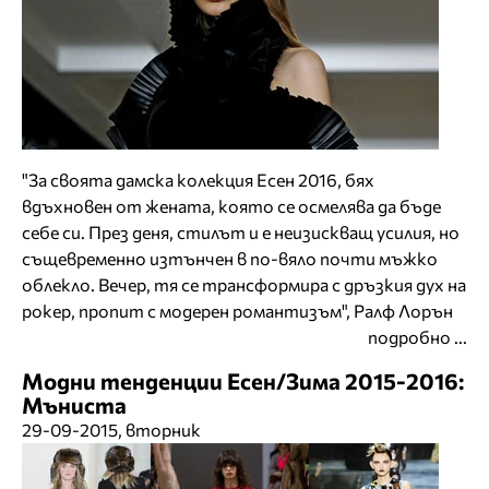
"За своята дамска колекция Есен 2016, бях
вдъхновен от жената, която се осмелява да бъде
себе си. През деня, стилът и е неизискващ усилия, но
същевременно изтънчен в по-вяло почти мъжко
облекло. Вечер, тя се трансформира с дръзкия дух на
рокер, пропит с модерен романтизъм", Ралф Лорън
подробно ...
Модни тенденции Есен/Зима 2015-2016:
Мъниста
29-09-2015, вторник