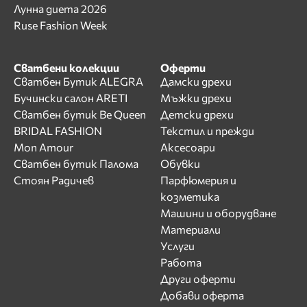
Лунна диета 2026
Ruse Fashion Week
Сватбени колекции
Оферти
Сватбен Бутик ALEGRA
Дамски дрехи
Бучински салон ARETI
Мъжки дрехи
Сватбен бутик Be Queen
Детски дрехи
BRIDAL FASHION
Текстил и прежди
Mon Amour
Аксесоари
Сватбен бутик Палома
Обувки
Стоян Радичев
Парфюмерия и
козметика
Машини и оборудване
Материали
Услуги
Работа
Други оферти
Добави оферта