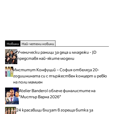
Новини
Най-четени новини
Ученически раници за деца и младежи - JD
представя най-яките модели
Институт Конфуций – София отбеляза 20-
годишнината си с тържествен концерт и ревю
на поли мамиен
Atelier Banderol облече финалистите на
"Мистър Варна 2026"
24 красавици влизат в гореща битка за