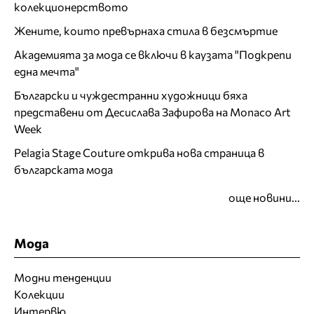
колекционерството
Жените, които превърнаха стила в безсмъртие
Академията за мода се включи в каузата "Подкрепи
една мечта"
Български и чуждестранни художници бяха
представени от Десислава Зафирова на Monaco Art
Week
Pelagia Stage Couture открива нова страница в
българската мода
още новини...
Мода
Модни тенденции
Колекции
Интервю