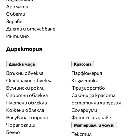
Аромати
Съвети
Здраве
Диети и отслабване
Интимно
Директория
Дамска мода
Красота
Връхни облекла
Парфюмерия
Официални облекла
Козметика
Булчински рокли
Фризьорство
Спортни облекла
Салони за красота
Плетени облекла
Естетична хирургия
Кожени облекла
Солариуми
Рисувана коприна
Фитнес и здраве
Чорапогащи
Материали и услуги
Бельо
Текстил