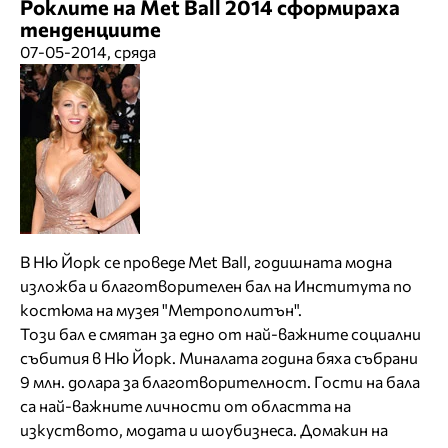
Роклите на Met Ball 2014 сформираха
тенденциите
07-05-2014, сряда
В Ню Йорк се проведе Met Ball, годишната модна
изложба и благотворителен бал на Института по
костюма на музея "Метрополитън".
Този бал е смятан за едно от най-важните социални
събития в Ню Йорк. Миналата година бяха събрани
9 млн. долара за благотворителност. Гости на бала
са най-важните личности от областта на
изкуството, модата и шоубизнеса. Домакин на