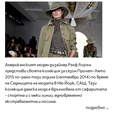
Американският моден дизайнер Ралф Лорън
представи своята колекция за сезон Пролет-Лято
2015 по-рано тази година (септември 2014) по време
на Седмицата на модата в Ню Йорк, САЩ. Тази
колекция дамска мода е вдъхновена от сафаритата
- спортна и с меки линии, едновременно
екстравагантна и носима.
подробно ...