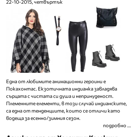
22-10-2015, четвъртък
Една от любимите анимационни героини е
Покахонтас. Екзотичната индианка завладява
сърцата с чистата си душа и непринуденост.
Племенните елементи, в този случай индианските,
са една от тенденциите, които се отличи като
водеща за есенно/зимния сезон.
подробно ...