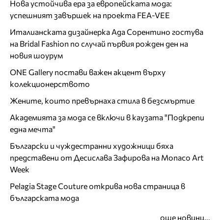
Нова устойчива ера за европейската мода:
успешният завършек на проекта FEA-VEE
Италианската дизайнерка Ада Сорентино гостува
на Bridal Fashion по случай първия рожден ден на
новия шоурум
ONE Gallery постави важен акцент върху
колекционерството
Жените, които превърнаха стила в безсмъртие
Академията за мода се включи в каузата "Подкрепи
една мечта"
Български и чуждестранни художници бяха
представени от Десислава Зафирова на Monaco Art
Week
Pelagia Stage Couture открива нова страница в
българската мода
още новини...