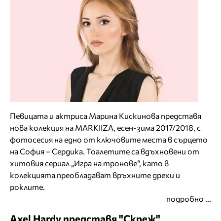
Певицата и актриса Марина Кискинова представя
нова колекция на MARKIIZA, есен-зима 2017/2018, с
фотосесия на едно от ключовите места в сърцето
на София – Сердика. Тоалетите са вдъхновени от
хитовия сериал „Игра на тронове“, като в
колекцията преобладават връхните дрехи и
роклите.
подробно ...
Axel Hardy представя "Скреж"