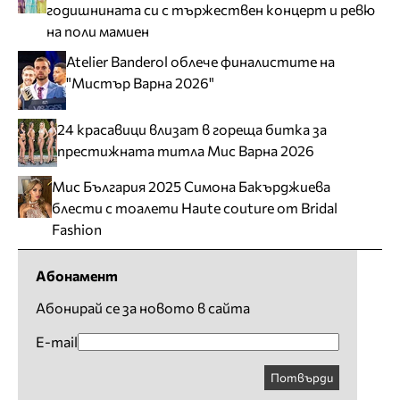
годишнината си с тържествен концерт и ревю
на поли мамиен
Atelier Banderol облече финалистите на
"Мистър Варна 2026"
24 красавици влизат в гореща битка за
престижната титла Мис Варна 2026
Мис България 2025 Симона Бакърджиева
блести с тоалети Haute couture от Bridal
Fashion
Абонамент
Абонирай се за новото в сайта
E-mail
Потвърди