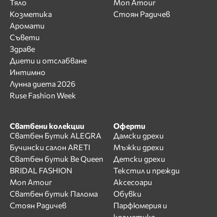
Тяло
Mon Amour
Козметика
Стоян Радичев
Аромати
Съвети
Здраве
Диети и отслабване
Интимно
Лунна диета 2026
Ruse Fashion Week
Сватбени колекции
Оферти
Сватбен Бутик ALEGRA
Дамски дрехи
Бучински салон ARETI
Мъжки дрехи
Сватбен бутик Be Queen
Детски дрехи
BRIDAL FASHION
Текстил и прежди
Mon Amour
Аксесоари
Сватбен бутик Палома
Обувки
Стоян Радичев
Парфюмерия и
козметика