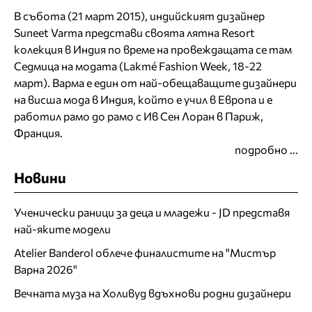
В събота (21 март 2015), индийският дизайнер
Suneet Varma представи своята лятна Resort
колекция в Индия по време на провеждащата се там
Седмица на модата (Lakmé Fashion Week, 18-22
март). Варма е един от най-обещаващите дизайнери
на висша мода в Индия, който е учил в Европа и е
работил рамо до рамо с Ив Сен Лоран в Париж,
Франция.
подробно ...
Новини
Ученически раници за деца и младежи - JD представя
най-яките модели
Atelier Banderol облече финалистите на "Мистър
Варна 2026"
Вечната муза на Холивуд вдъхнови родни дизайнери