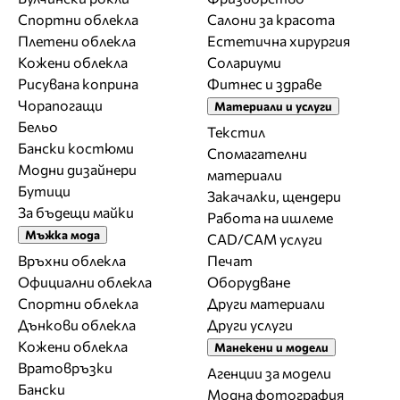
Спортни облекла
Салони за красота
Плетени облекла
Естетична хирургия
Кожени облекла
Солариуми
Рисувана коприна
Фитнес и здраве
Чорапогащи
Материали и услуги
Бельо
Текстил
Бански костюми
Спомагателни
Модни дизайнери
материали
Бутици
Закачалки, щендери
За бъдещи майки
Работа на ишлеме
Мъжка мода
CAD/CAM услуги
Връхни облекла
Печат
Официални облекла
Оборудване
Спортни облекла
Други материали
Дънкови облекла
Други услуги
Кожени облекла
Манекени и модели
Вратовръзки
Агенции за модели
Бански
Модна фотография