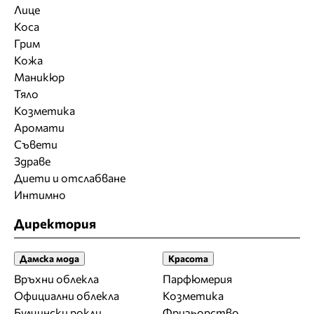
Лице
Коса
Грим
Кожа
Маникюр
Тяло
Козметика
Аромати
Съвети
Здраве
Диети и отслабване
Интимно
Директория
Дамска мода
Красота
Връхни облекла
Парфюмерия
Официални облекла
Козметика
Булчински рокли
Фризьорство