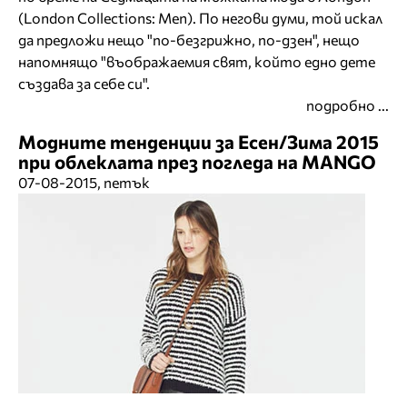
(London Collections: Men). По негови думи, той искал
да предложи нещо "по-безгрижно, по-дзен", нещо
напомнящо "въображаемия свят, който едно дете
създава за себе си".
подробно ...
Модните тенденции за Есен/Зима 2015
при облеклата през погледа на MANGO
07-08-2015, петък