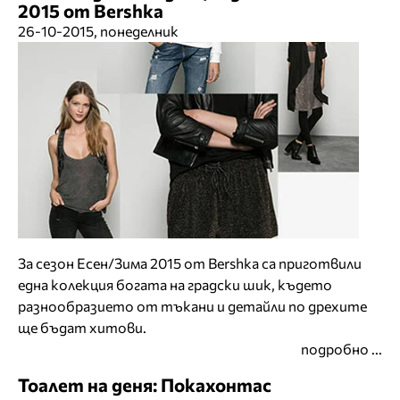
2015 от Bershka
26-10-2015, понеделник
За сезон Есен/Зима 2015 от Bershka са приготвили
една колекция богата на градски шик, където
разнообразието от тъкани и детайли по дрехите
ще бъдат хитови.
подробно ...
Тоалет на деня: Покахонтас