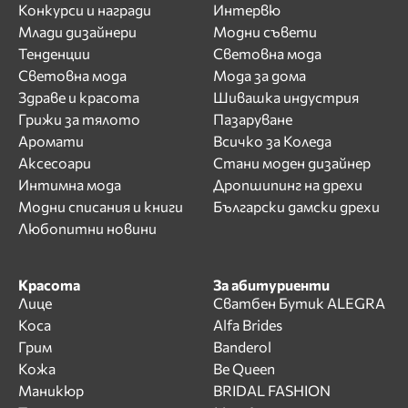
Конкурси и награди
Интервю
Млади дизайнери
Модни съвети
Тенденции
Световна мода
Световна мода
Мода за дома
Здраве и красота
Шивашка индустрия
Грижи за тялото
Пазаруване
Аромати
Всичко за Коледа
Аксесоари
Стани моден дизайнер
Интимна мода
Дропшипинг на дрехи
Модни списания и книги
Български дамски дрехи
Любопитни новини
Красота
За абитуриенти
Лице
Сватбен Бутик ALEGRA
Коса
Alfa Brides
Грим
Banderol
Кожа
Be Queen
Маникюр
BRIDAL FASHION