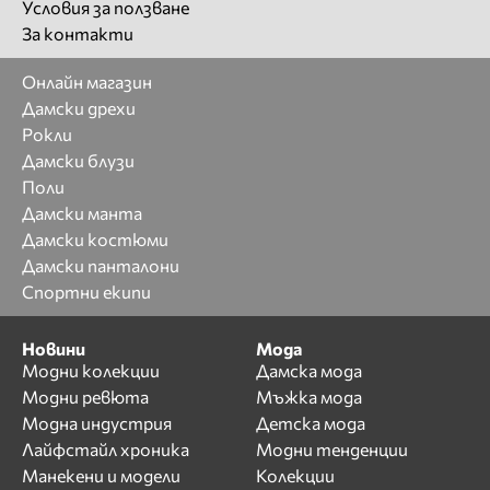
Условия за ползване
За контакти
Онлайн магазин
Дамски дрехи
Рокли
Дамски блузи
Поли
Дамски манта
Дамски костюми
Дамски панталони
Спортни екипи
Новини
Мода
Модни колекции
Дамска мода
Модни ревюта
Мъжка мода
Модна индустрия
Детска мода
Лайфстайл хроника
Модни тенденции
Манекени и модели
Колекции