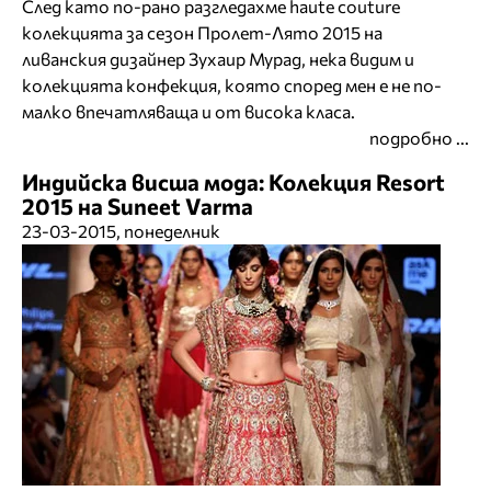
След като по-рано разгледахме haute couture
колекцията за сезон Пролет-Лято 2015 на
ливанския дизайнер Зухаир Мурад, нека видим и
колекцията конфекция, която според мен е не по-
малко впечатляваща и от висока класа.
подробно ...
Индийска висша мода: Колекция Resort
2015 на Suneet Varma
23-03-2015, понеделник