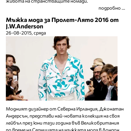
живота на странстващите номади.
подробно ...
Мъжка мода за Пролет-Лято 2016 от
J.W.Anderson
26-08-2015, сряда
Модният дизайнер от Северна Ирландия, Джонатан
Андерсън, представи най-новата колекция на своя
лейбъл през юни тази година във Великобритания
по време на Седмицата на мъжката мода в Лондон