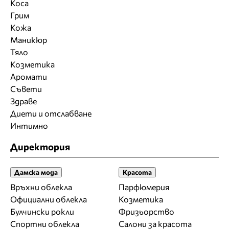
Коса
Грим
Кожа
Маникюр
Тяло
Козметика
Аромати
Съвети
Здраве
Диети и отслабване
Интимно
Директория
Дамска мода
Красота
Връхни облекла
Парфюмерия
Официални облекла
Козметика
Булчински рокли
Фризьорство
Спортни облекла
Салони за красота