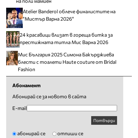
на поли мамиен
Atelier Banderol облече финалистите на
"Мистър Варна 2026"
24 красавици влизат в гореща битка за
престижната титла Мис Варна 2026
Мис България 2025 Симона Бакърджиева
блести с тоалети Haute couture от Bridal
Fashion
Абонамент
Абонирай се за новото в сайта
E-mail
Потвърди
абонирай се
отпиши се