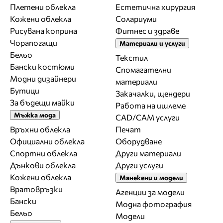
Плетени облекла
Естетична хирургия
Кожени облекла
Солариуми
Рисувана коприна
Фитнес и здраве
Чорапогащи
Материали и услуги
Бельо
Текстил
Бански костюми
Спомагателни
Модни дизайнери
материали
Бутици
Закачалки, щендери
За бъдещи майки
Работа на ишлеме
Мъжка мода
CAD/CAM услуги
Връхни облекла
Печат
Официални облекла
Оборудване
Спортни облекла
Други материали
Дънкови облекла
Други услуги
Кожени облекла
Манекени и модели
Вратовръзки
Агенции за модели
Бански
Модна фотография
Бельо
Модели