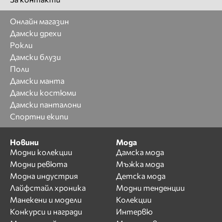
Онлайн магазин
Дамски дрехи
Рокли
Дамски блузи
Поли
Дамски манта
Дамски костюми
Дамски панталони
Спортни екипи
Новини
Мода
Модни колекции
Дамска мода
Модни ревюта
Мъжка мода
Модна индустрия
Детска мода
Лайфстайл хроника
Модни тенденции
Манекени и модели
Колекции
Конкурси и награди
Интервю