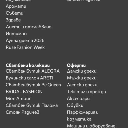
Аромати
Съвети
Здраве
Диети и отслабване
Интимно
Лунна диета 2026
Ruse Fashion Week
Сватбени колекции
Оферти
Сватбен Бутик ALEGRA
Дамски дрехи
Бучински салон ARETI
Мъжки дрехи
Сватбен бутик Be Queen
Детски дрехи
BRIDAL FASHION
Текстил и прежди
Mon Amour
Аксесоари
Сватбен бутик Палома
Обувки
Стоян Радичев
Парфюмерия и
козметика
Машини и оборудване