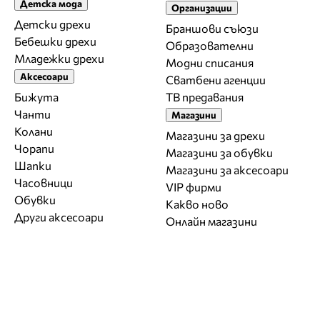
Детска мода
Организации
Детски дрехи
Браншови съюзи
Бебешки дрехи
Образователни
Младежки дрехи
Модни списания
Аксесоари
Сватбени агенции
Бижута
ТВ предавания
Чанти
Магазини
Колани
Магазини за дрехи
Чорапи
Магазини за обувки
Шапки
Магазини за aксесоари
Часовници
VIP фирми
Обувки
Какво ново
Други аксесоари
Онлайн магазини