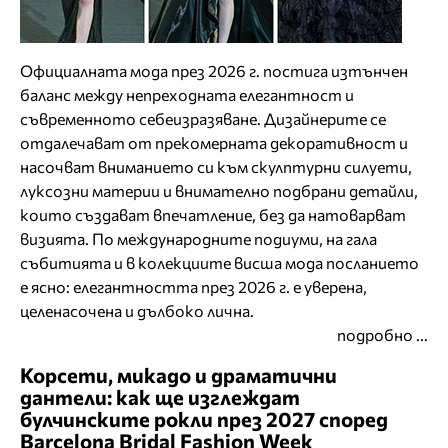
Официалната мода през 2026 г. постига изтънчен
баланс между непреходната елегантност и
съвременното себеизразяване. Дизайнерите се
отдалечават от прекомерната декоративност и
насочват вниманието си към скулптурни силуети,
луксозни материи и внимателно подбрани детайли,
които създават впечатление, без да натоварват
визията. По международните подиуми, на гала
събитията и в колекциите висша мода посланието
е ясно: елегантността през 2026 г. е уверена,
целенасочена и дълбоко лична.
подробно ...
Корсети, микадо и драматични
дантели: как ще изглеждат
булчинските рокли през 2027 според
Barcelona Bridal Fashion Week