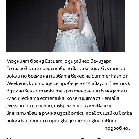
Модният бранд Escuara, с дизайнер Велизара
Георгиева, ще представи нова колекция булчински
рокли по време на първата вечер на Summer Fashion
Weekend, която ще се проведе на 14 август (петък).
Вдъхновена от новите арт тенденции в модата и
класическата естетика, колекцията съчетава
елегантни силуети, съвременно излъчване и
впечатляваща ръчна изработка, превръщайки всяка
рокля в истинско произведение на изкуството.
подробно ...