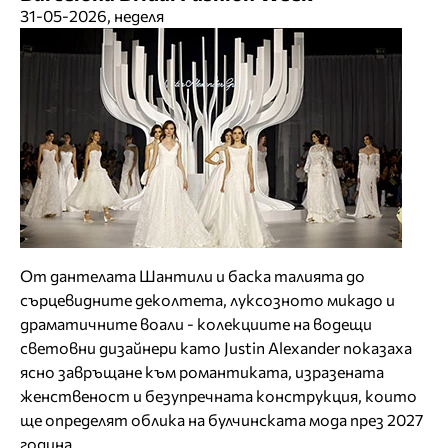
31-05-2026, неделя
От дантелата Шантили и баска талията до
сърцевидните деколтета, луксозното микадо и
драматичните воали - колекциите на водещи
световни дизайнери като Justin Alexander показаха
ясно завръщане към романтиката, изразената
женственост и безупречната конструкция, които
ще определят облика на булчинската мода през 2027
година.