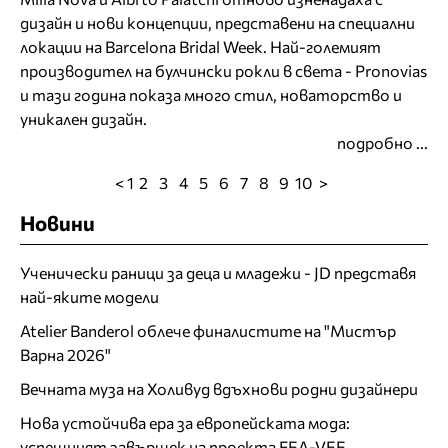
дизайн и нови концепции, представени на специални
локации на Barcelona Bridal Week. Най-големият
производител на булчински рокли в света - Pronovias
и тази година показа много стил, новаторство и
уникален дизайн.
подробно ...
< 1
2
3
4
5
6
7
8
9
10
>
Новини
Ученически раници за деца и младежи - JD представя
най-яките модели
Atelier Banderol облече финалистите на "Мистър
Варна 2026"
Вечната муза на Холивуд вдъхнови родни дизайнери
Нова устойчива ера за европейската мода:
успешният завършек на проекта FEA-VEE