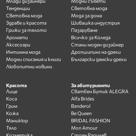
Млади дизайнери
Модни съвети
Тенденции
Световна мода
Световна мода
Мода за дома
Здраве и красота
Шивашка индустрия
Грижи за тялото
Пазаруване
Аромати
Всичко за Коледа
Аксесоари
Стани моден дизайнер
Интимна мода
Дропшипинг на дрехи
Модни списания и книги
Български дамски дрехи
Любопитни новини
Красота
За абитуриенти
Лице
Сватбен Бутик ALEGRA
Коса
Alfa Brides
Грим
Banderol
Кожа
Be Queen
Маникюр
BRIDAL FASHION
Тяло
Mon Amour
Козметика
Стоян Радичев