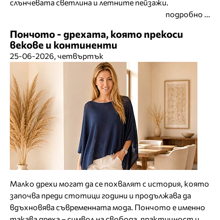
слънчевата светлина и летните пейзажи.
подробно ...
Пончото - дрехата, която прекоси
векове и континенти
25-06-2026, четвъртък
Малко дрехи могат да се похвалят с история, която
започва преди стотици години и продължава да
вдъхновява съвременната мода. Пончото е именно
такава дреха – символ на свобода, практичност и