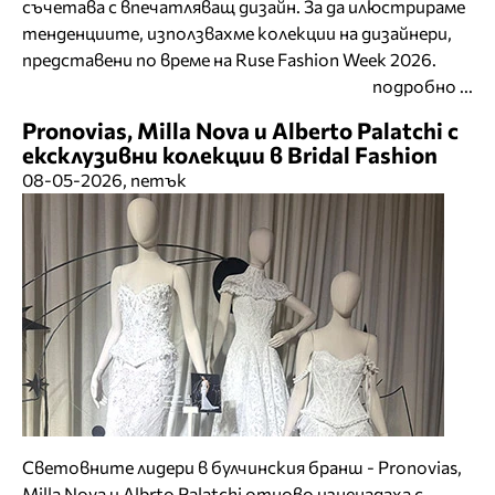
съчетава с впечатляващ дизайн. За да илюстрираме
тенденциите, използвахме колекции на дизайнери,
представени по време на Ruse Fashion Week 2026.
подробно ...
Pronovias, Milla Nova и Alberto Palatchi с
ексклузивни колекции в Bridal Fashion
08-05-2026, петък
Световните лидери в булчинския бранш - Pronovias,
Milla Nova и Albrto Palatchi отново изненадаха с