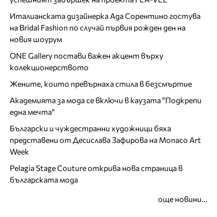
Италианската дизайнерка Ада Сорентино гостува
на Bridal Fashion по случай първия рожден ден на
новия шоурум
ONE Gallery постави важен акцент върху
колекционерството
Жените, които превърнаха стила в безсмъртие
Академията за мода се включи в каузата "Подкрепи
една мечта"
Български и чуждестранни художници бяха
представени от Десислава Зафирова на Monaco Art
Week
Pelagia Stage Couture открива нова страница в
българската мода
още новини...