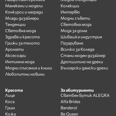
Манекени и модели
Колекции
Конкурси и награди
Интервю
Млади дизайнери
Модни съвети
Тенденции
Световна мода
Световна мода
Мода за дома
Здраве и красота
Шивашка индустрия
Грижи за тялото
Пазаруване
Аромати
Всичко за Коледа
Аксесоари
Стани моден дизайнер
Интимна мода
Дропшипинг на дрехи
Модни списания и книги
Български дамски дрехи
Любопитни новини
Красота
За абитуриенти
Лице
Сватбен Бутик ALEGRA
Коса
Alfa Brides
Грим
Banderol
Кожа
Be Queen