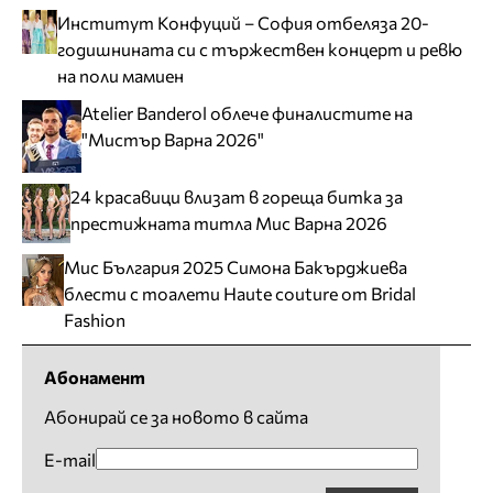
Институт Конфуций – София отбеляза 20-
годишнината си с тържествен концерт и ревю
на поли мамиен
Atelier Banderol облече финалистите на
"Мистър Варна 2026"
24 красавици влизат в гореща битка за
престижната титла Мис Варна 2026
Мис България 2025 Симона Бакърджиева
блести с тоалети Haute couture от Bridal
Fashion
Абонамент
Абонирай се за новото в сайта
E-mail