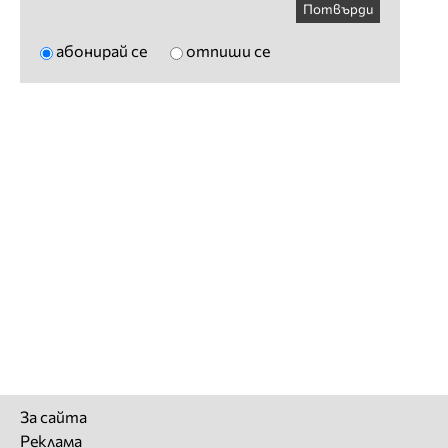
Потвърди
абонирай се
отпиши се
За сайта
Реклама