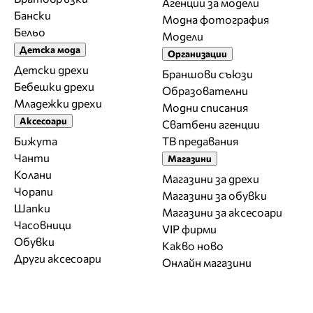
Агенции за модели
Бански
Модна фотография
Бельо
Модели
Детска мода
Организации
Детски дрехи
Браншови съюзи
Бебешки дрехи
Образователни
Младежки дрехи
Модни списания
Аксесоари
Сватбени агенции
Бижута
ТВ предавания
Чанти
Магазини
Колани
Магазини за дрехи
Чорапи
Магазини за обувки
Шапки
Магазини за aксесоари
Часовници
VIP фирми
Обувки
Какво ново
Други аксесоари
Онлайн магазини