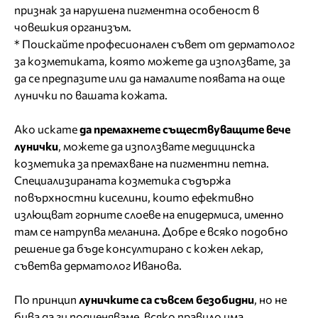
признак за нарушена пигментна особеност в
човешкия организъм.
* Поискайте професионален съвет от дерматолог
за козметиката, която можете да използвате, за
да се предпазите или да намалите появата на още
лунички по вашата кожата.
Ако искате
да премахнете съществуващите вече
лунички
, можете да използвате медицинска
козметика за премахване на пигментни петна.
Специализираната козметика съдържа
повърхностни киселини, които ефективно
излющват горните слоеве на епидермиса, именно
там се натрупва меланина. Добре е всяко подобно
решение да бъде консултирано с кожен лекар,
съветва дерматолог Иванова.
По принцип
луничките са съвсем безобидни
, но не
бива да ги подценяваме, всяко правило има