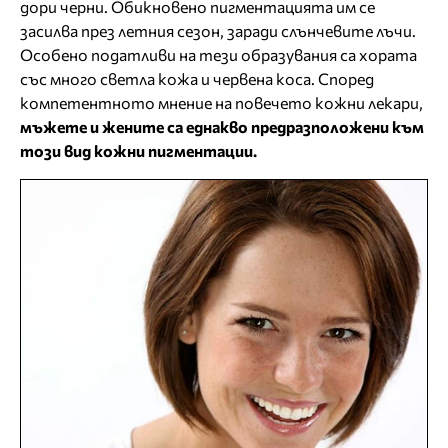
дори черни. Обикновено пигментацията им се
засилва през летния сезон, заради слънчевите лъчи.
Особено податливи на тези образувания са хората
със много светла кожа и червена коса. Според
компетентното мнение на повечето кожни лекари,
мъжете и жените са еднакво предразположени към
този вид кожни пигментации.