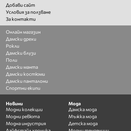
Добави сайт
Условия за ползване
За контакти
Онлайн магазин
Дамски дрехи
Рокли
Дамски блузи
Поли
Дамски манта
Дамски костюми
Дамски панталони
Спортни екипи
Новини
Мода
Модни колекции
Дамска мода
Модни ревюта
Мъжка мода
Модна индустрия
Детска мода
Лайфстайл хроника
Модни тенденции