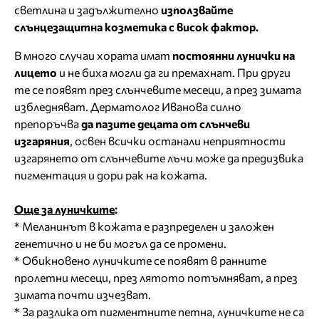
светлина и задължително
използвайте
слънцезащитна козметика с висок фактор.
В много случаи хората имат
постоянни лунички на
лицето
и не биха могли да ги премахнат. При други
те се появят през слънчевите месеци, а през зимата
избледняват. Дерматолог Иванова силно
препоръчва
да пазите децата от слънчеви
изгаряния
, освен всички останали неприятности
изгарянето от слънчевите лъчи може да предизвика
пигментация и дори рак на кожата.
Още за луничките
:
* Меланинът в кожата е разпределен и заложен
генетично и не би могъл да се промени.
* Обикновено луничките се появят в ранните
пролетни месеци, през лятото потъмняват, а през
зимата почти изчезват.
* За разлика от пигментните петна, луничките не са