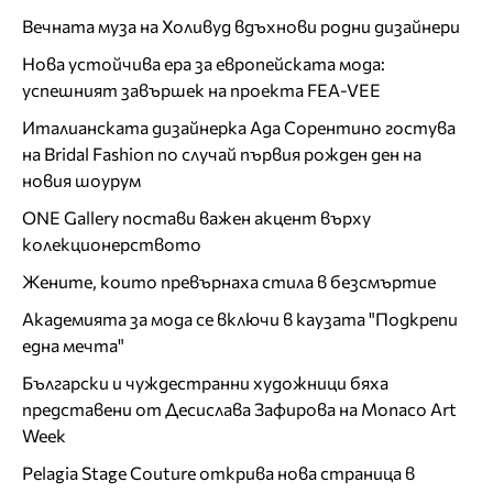
Вечната муза на Холивуд вдъхнови родни дизайнери
Нова устойчива ера за европейската мода:
успешният завършек на проекта FEA-VEE
Италианската дизайнерка Ада Сорентино гостува
на Bridal Fashion по случай първия рожден ден на
новия шоурум
ONE Gallery постави важен акцент върху
колекционерството
Жените, които превърнаха стила в безсмъртие
Академията за мода се включи в каузата "Подкрепи
една мечта"
Български и чуждестранни художници бяха
представени от Десислава Зафирова на Monaco Art
Week
Pelagia Stage Couture открива нова страница в