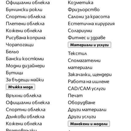
Официални облекла
Козметика
Булчински рокли
Фризьорство
Спортни облекла
Салони за красота
Плетени облекла
Естетична хирургия
Кожени облекла
Солариуми
Рисувана коприна
Фитнес и здраве
Чорапогащи
Материали и услуги
Бельо
Текстил
Бански костюми
Спомагателни
Модни дизайнери
материали
Бутици
Закачалки, щендери
За бъдещи майки
Работа на ишлеме
Мъжка мода
CAD/CAM услуги
Връхни облекла
Печат
Официални облекла
Оборудване
Спортни облекла
Други материали
Дънкови облекла
Други услуги
Кожени облекла
Манекени и модели
Вратовръзки