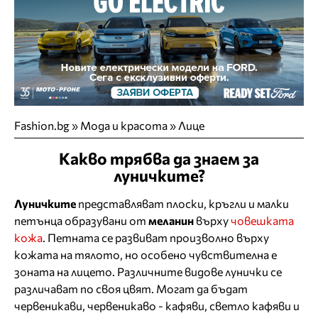
Fashion.bg
»
Мода и красота
»
Лице
Какво трябва да знаем за
луничките?
Луничките
представляват плоски, кръгли и малки
петънца образувани от
меланин
върху
човешката
кожа
. Петната се развиват произволно върху
кожата на тялото, но особено чувствителна е
зоната на лицето. Различните видове лунички се
различават по своя цвят. Могат да бъдат
червеникави, червеникаво - кафяви, светло кафяви и