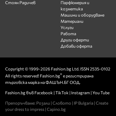
Стоян Радичев
Парфюмерия и
козметика
Машини и оборудване
Материали
Услуги
Работа
Други оферти
Добави оферта
Copyright © 1999-2026 Fashion.bg Ltd. ISSN 2535-0102
®
All rights reserved! Fashion.bg
е регистрирана
търговска марка на ФАШЪН.БГ ООД.
Fashion.bg във
Facebook
|
TikTok
|
Instagram
|
You Tube
Препоръчваме:
Розали
|
Словото
|
IP Bulgaria
|
Create
your dress to impress
|
Capino.bg