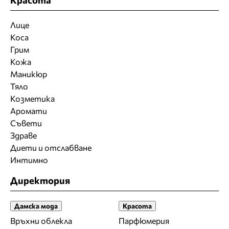
Лице
Коса
Грим
Кожа
Маникюр
Тяло
Козметика
Аромати
Съвети
Здраве
Диети и отслабване
Интимно
Директория
Дамска мода
Красота
Връхни облекла
Парфюмерия