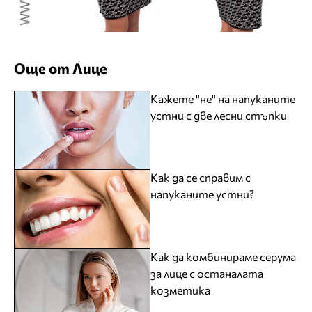
Още от Лице
Кажете "не" на напуканите
устни с две лесни стъпки
Как да се справим с
напуканите устни?
Как да комбинираме серума
за лице с останалата
козметика