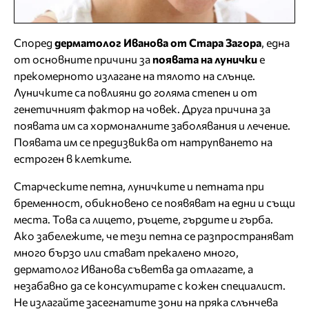
Според
дерматолог Иванова от Стара Загора
, една
от основните причини за
появата на лунички
е
прекомерното излагане на тялото на слънце.
Луничките са повлияни до голяма степен и от
генетичният фактор на човек. Друга причина за
появата им са хормоналните заболявания и лечение.
Появата им се предизвиква от натрупването на
естроген в клетките.
Старческите петна, луничките и петната при
бременност, обикновено се появяват на едни и същи
места. Това са лицето, ръцете, гърдите и гърба.
Ако забележите, че тези петна се разпространяват
много бързо или стават прекалено много,
дерматолог Иванова съветва да отлагате, а
незабавно да се консултирате с кожен специалист.
Не излагайте засегнатите зони на пряка слънчева