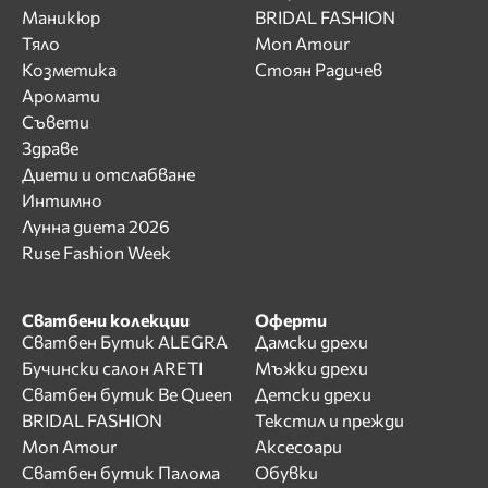
Маникюр
BRIDAL FASHION
Тяло
Mon Amour
Козметика
Стоян Радичев
Аромати
Съвети
Здраве
Диети и отслабване
Интимно
Лунна диета 2026
Ruse Fashion Week
Сватбени колекции
Оферти
Сватбен Бутик ALEGRA
Дамски дрехи
Бучински салон ARETI
Мъжки дрехи
Сватбен бутик Be Queen
Детски дрехи
BRIDAL FASHION
Текстил и прежди
Mon Amour
Аксесоари
Сватбен бутик Палома
Обувки