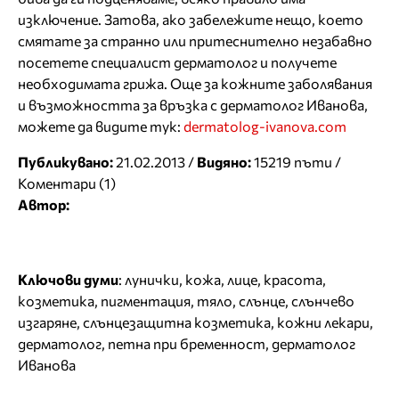
изключение. Затова, ако забележите нещо, което
смятате за странно или притеснително незабавно
посетете специалист дерматолог и получете
необходимата грижа. Още за кожните заболявания
и възможността за връзка с дерматолог Иванова,
можете да видите тук:
dermatolog-ivanova.com
Публикувано:
21.02.2013 /
Видяно:
15219 пъти /
Коментари (1)
Автор:
Ключови думи
:
лунички
,
кожа
,
лице
,
красота
,
козметика
,
пигментация
,
тяло
,
слънце
,
слънчево
изгаряне
,
слънцезащитна козметика
,
кожни лекари
,
дерматолог
,
петна при бременност
,
дерматолог
Иванова