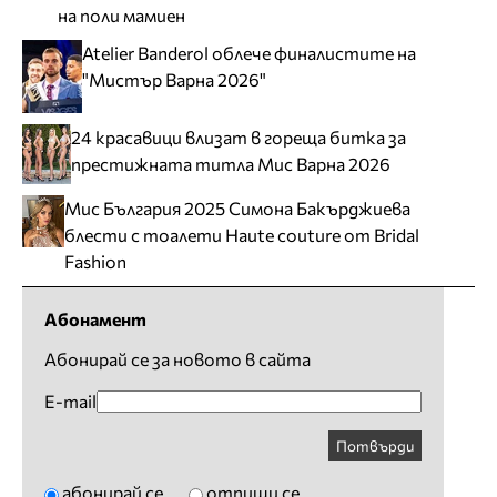
на поли мамиен
Atelier Banderol облече финалистите на
"Мистър Варна 2026"
24 красавици влизат в гореща битка за
престижната титла Мис Варна 2026
Мис България 2025 Симона Бакърджиева
блести с тоалети Haute couture от Bridal
Fashion
Абонамент
Абонирай се за новото в сайта
E-mail
Потвърди
абонирай се
отпиши се