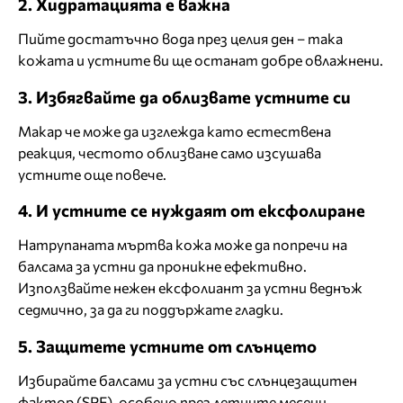
2. Хидратацията е важна
Пийте достатъчно вода през целия ден – така
кожата и устните ви ще останат добре овлажнени.
3. Избягвайте да облизвате устните си
Макар че може да изглежда като естествена
реакция, честото облизване само изсушава
устните още повече.
4. И устните се нуждаят от ексфолиране
Натрупаната мъртва кожа може да попречи на
балсама за устни да проникне ефективно.
Използвайте нежен ексфолиант за устни веднъж
седмично, за да ги поддържате гладки.
5. Защитете устните от слънцето
Избирайте балсами за устни със слънцезащитен
фактор (SPF), особено през летните месеци.