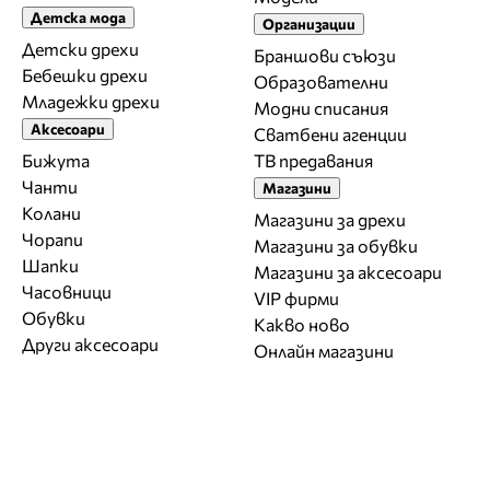
Детска мода
Организации
Детски дрехи
Браншови съюзи
Бебешки дрехи
Образователни
Младежки дрехи
Модни списания
Аксесоари
Сватбени агенции
Бижута
ТВ предавания
Чанти
Магазини
Колани
Магазини за дрехи
Чорапи
Магазини за обувки
Шапки
Магазини за aксесоари
Часовници
VIP фирми
Обувки
Какво ново
Други аксесоари
Онлайн магазини