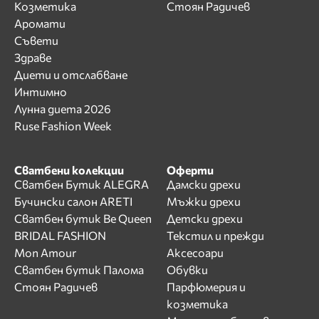
Козметика
Стоян Радичев
Аромати
Съвети
Здраве
Диети и отслабване
Интимно
Лунна диета 2026
Ruse Fashion Week
Сватбени колекции
Оферти
Сватбен Бутик ALEGRA
Дамски дрехи
Бучински салон ARETI
Мъжки дрехи
Сватбен бутик Be Queen
Детски дрехи
BRIDAL FASHION
Текстил и прежди
Mon Amour
Аксесоари
Сватбен бутик Палома
Обувки
Стоян Радичев
Парфюмерия и
козметика