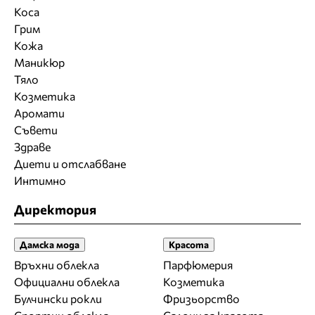
Коса
Грим
Кожа
Маникюр
Тяло
Козметика
Аромати
Съвети
Здраве
Диети и отслабване
Интимно
Директория
Дамска мода
Красота
Връхни облекла
Парфюмерия
Официални облекла
Козметика
Булчински рокли
Фризьорство