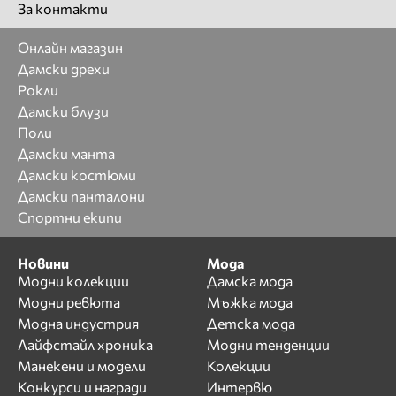
За контакти
Онлайн магазин
Дамски дрехи
Рокли
Дамски блузи
Поли
Дамски манта
Дамски костюми
Дамски панталони
Спортни екипи
Новини
Мода
Модни колекции
Дамска мода
Модни ревюта
Мъжка мода
Модна индустрия
Детска мода
Лайфстайл хроника
Модни тенденции
Манекени и модели
Колекции
Конкурси и награди
Интервю