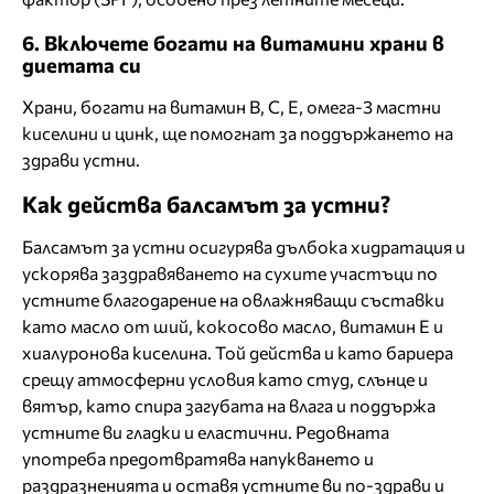
6. Включете богати на витамини храни в
диетата си
Храни, богати на витамин B, C, E, омега-3 мастни
киселини и цинк, ще помогнат за поддържането на
здрави устни.
Как действа балсамът за устни?
Балсамът за устни осигурява дълбока хидратация и
ускорява заздравяването на сухите участъци по
устните благодарение на овлажняващи съставки
като масло от ший, кокосово масло, витамин Е и
хиалуронова киселина. Той действа и като бариера
срещу атмосферни условия като студ, слънце и
вятър, като спира загубата на влага и поддържа
устните ви гладки и еластични. Редовната
употреба предотвратява напукването и
раздразненията и оставя устните ви по-здрави и