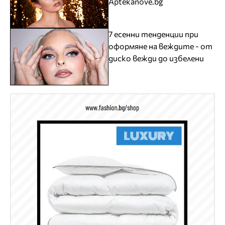
Aptekanove.bg
7 есенни тенденции при
оформяне на веждите - от
диско вежди до избелени