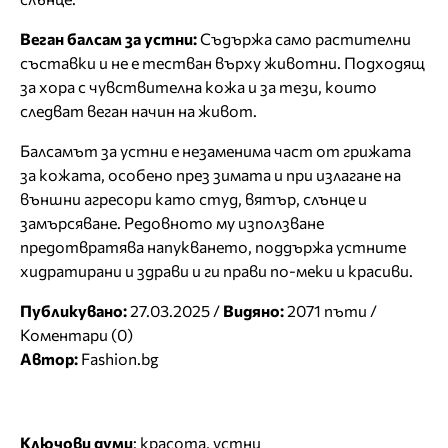
Веган балсам за устни:
Съдържа само растителни
съставки и не е тестван върху животни. Подходящ
за хора с чувствителна кожа и за тези, които
следват веган начин на живот.
Балсамът за устни е незаменима част от грижата
за кожата, особено през зимата и при излагане на
външни агресори като студ, вятър, слънце и
замърсяване. Редовното му използване
предотвратява напукването, поддържа устните
хидратирани и здрави и ги прави по-меки и красиви.
Публикувано:
27.03.2025 /
Видяно:
2071 пъти /
Коментари (0)
Автор:
Fashion.bg
Ключови думи
:
красота
,
устни