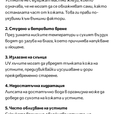
означава, че не могат да се овлажняват сами, както
останалата част от кожата. Това ги прави по-
уязвими към външни фактори.
2. Студено и ветровито време
През зимата ниските температури и сухият въздух
водят до загуба на влага, което причинява напукване
и лющене.
3. Излагане на слънце
UV лъчите могат да увредят тънката кожа на
устните, предизвиквайки изсушаване и дори
преждевременно стареене.
4. Недостатъчна хидратация
Липсата на достатъчно вода в организма може да
доведе до сухота на кожата и устните.
5. Често облизване на устните
Слюнката временно овлажнява устните, но