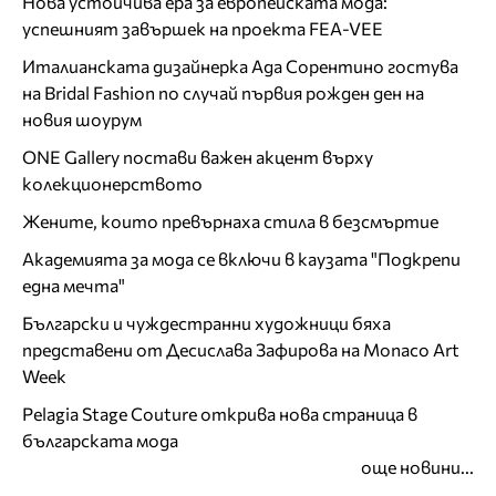
Нова устойчива ера за европейската мода:
успешният завършек на проекта FEA-VEE
Италианската дизайнерка Ада Сорентино гостува
на Bridal Fashion по случай първия рожден ден на
новия шоурум
ONE Gallery постави важен акцент върху
колекционерството
Жените, които превърнаха стила в безсмъртие
Академията за мода се включи в каузата "Подкрепи
една мечта"
Български и чуждестранни художници бяха
представени от Десислава Зафирова на Monaco Art
Week
Pelagia Stage Couture открива нова страница в
българската мода
още новини...