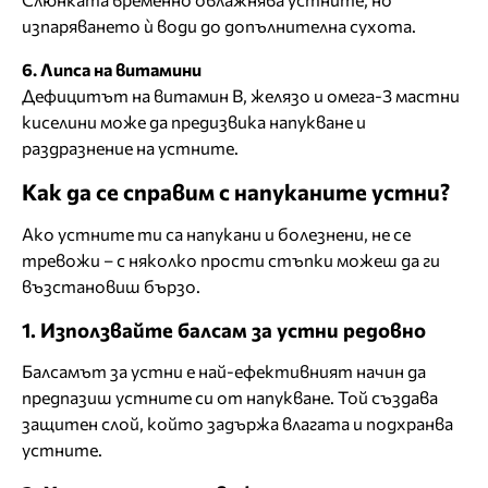
изпаряването ѝ води до допълнителна сухота.
6. Липса на витамини
Дефицитът на витамин B, желязо и омега-3 мастни
киселини може да предизвика напукване и
раздразнение на устните.
Как да се справим с напуканите устни?
Ако устните ти са напукани и болезнени, не се
тревожи – с няколко прости стъпки можеш да ги
възстановиш бързо.
1. Използвайте балсам за устни редовно
Балсамът за устни е най-ефективният начин да
предпазиш устните си от напукване. Той създава
защитен слой, който задържа влагата и подхранва
устните.