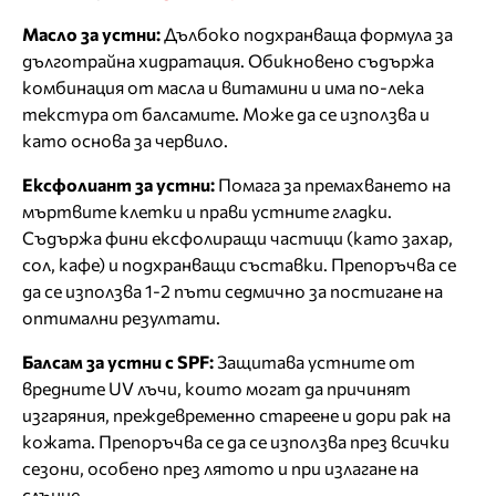
Масло за устни:
Дълбоко подхранваща формула за
дълготрайна хидратация. Обикновено съдържа
комбинация от масла и витамини и има по-лека
текстура от балсамите. Може да се използва и
като основа за червило.
Ексфолиант за устни:
Помага за премахването на
мъртвите клетки и прави устните гладки.
Съдържа фини ексфолиращи частици (като захар,
сол, кафе) и подхранващи съставки. Препоръчва се
да се използва 1-2 пъти седмично за постигане на
оптимални резултати.
Балсам за устни с SPF
:
Защитава устните от
вредните UV лъчи, които могат да причинят
изгаряния, преждевременно стареене и дори рак на
кожата. Препоръчва се да се използва през всички
сезони, особено през лятото и при излагане на
слънце.