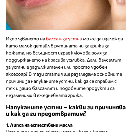
Използването на
балсам за устни
може да изглежда
като малък детайл в рутината ни за грижа за
кожата, но всъщност играе ключова роля за
поддържането на красива усмивка. Дали балсамът
за устни е задължителен или просто удобен
аксесоар? В тази статия ще разгледаме основните
причини за напуканите устни, как да се справим с
тях и защо балсамът и подобните продукти са
незаменими в ежедневната грижа.
Напуканите устни – какви ги причинява
и как да ги предотвратим?
1. Липса на естествени масла
Устните не съдържат мастни жлези, което