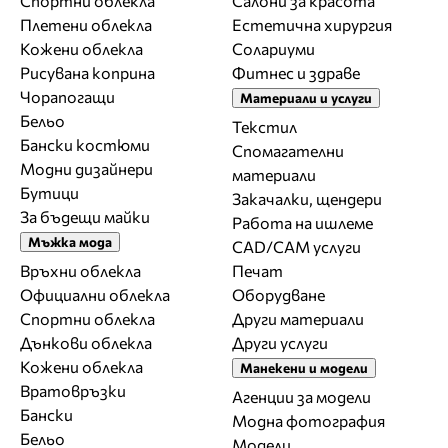
Спортни облекла
Салони за красота
Плетени облекла
Естетична хирургия
Кожени облекла
Солариуми
Рисувана коприна
Фитнес и здраве
Чорапогащи
Материали и услуги
Бельо
Текстил
Бански костюми
Спомагателни
Модни дизайнери
материали
Бутици
Закачалки, щендери
За бъдещи майки
Работа на ишлеме
Мъжка мода
CAD/CAM услуги
Връхни облекла
Печат
Официални облекла
Оборудване
Спортни облекла
Други материали
Дънкови облекла
Други услуги
Кожени облекла
Манекени и модели
Вратовръзки
Агенции за модели
Бански
Модна фотография
Бельо
Модели