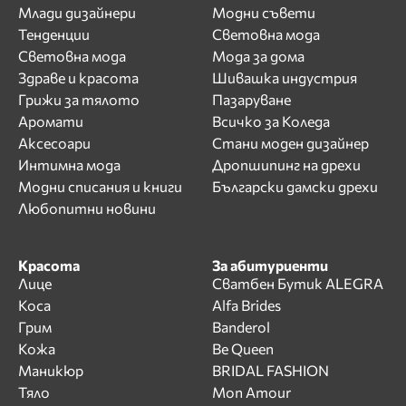
Млади дизайнери
Модни съвети
Тенденции
Световна мода
Световна мода
Мода за дома
Здраве и красота
Шивашка индустрия
Грижи за тялото
Пазаруване
Аромати
Всичко за Коледа
Аксесоари
Стани моден дизайнер
Интимна мода
Дропшипинг на дрехи
Модни списания и книги
Български дамски дрехи
Любопитни новини
Красота
За абитуриенти
Лице
Сватбен Бутик ALEGRA
Коса
Alfa Brides
Грим
Banderol
Кожа
Be Queen
Маникюр
BRIDAL FASHION
Тяло
Mon Amour