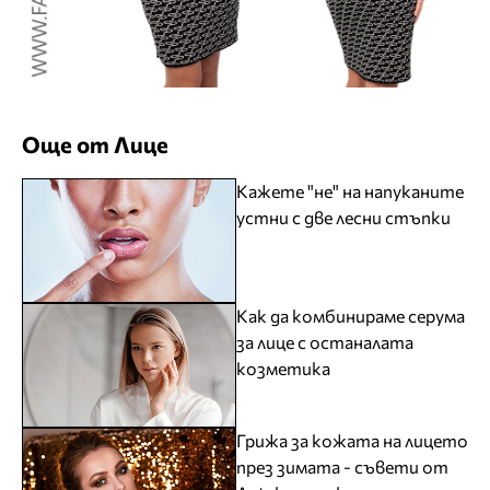
Още от Лице
Кажете "не" на напуканите
устни с две лесни стъпки
Как да комбинираме серума
за лице с останалата
козметика
Грижа за кожата на лицето
през зимата - съвети от