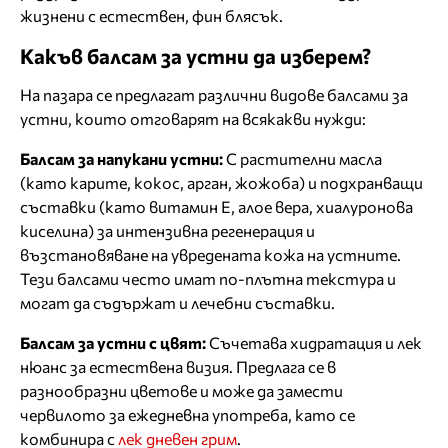
жизнени с естествен, фин блясък.
Какъв балсам за устни да изберем?
На пазара се предлагат различни видове балсами за
устни, които отговарят на всякакви нужди:
Балсам за напукани устни:
С растителни масла
(като карите, кокос, арган, жожоба) и подхранващи
съставки (като витамин Е, алое вера, хиалуронова
киселина) за интензивна регенерация и
възстановяване на увредената кожа на устните.
Тези балсами често имат по-плътна текстура и
могат да съдържат и лечебни съставки.
Балсам за устни с цвят:
Съчетава хидратация и лек
нюанс за естествена визия. Предлага се в
разнообразни цветове и може да замести
червилото за ежедневна употреба, като се
комбинира с
лек дневен грим
.