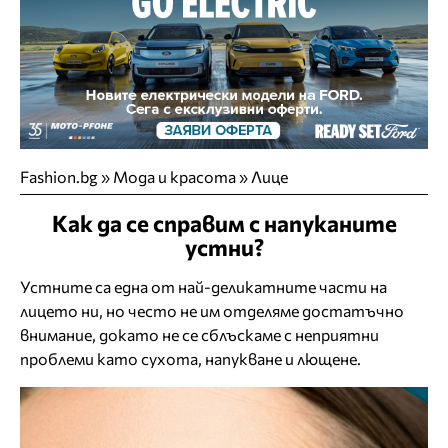
Fashion.bg
»
Мода и красота
»
Лице
Как да се справим с напуканите
устни?
Устните са една от най-деликатните части на
лицето ни, но често не им отделяме достатъчно
внимание, докато не се сблъскаме с неприятни
проблеми като сухота, напукване и лющене.