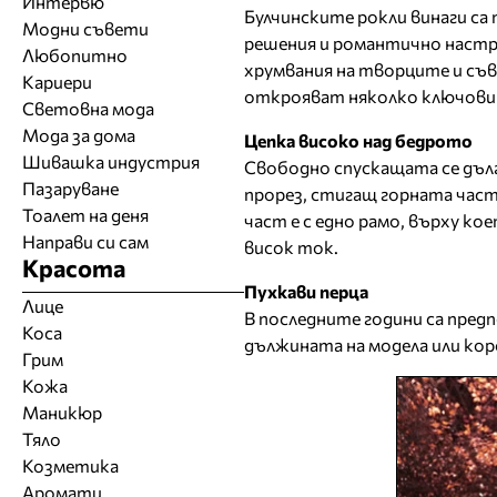
Интервю
Булчинските рокли винаги са
Модни съвети
решения и романтично настро
Любопитно
хрумвания на творците и съв
Кариери
открояват няколко ключови 
Световна мода
Мода за дома
Цепка високо над бедрото
Шивашка индустрия
Свободно спускащата се дълг
Пазаруване
прорез, стигащ горната част
Тоалет на деня
част е с едно рамо, върху ко
Направи си сам
висок ток.
Красота
Пухкави перца
Лице
В последните години са пред
Коса
дължината на модела или кор
Грим
Кожа
Маникюр
Тяло
Козметика
Аромати