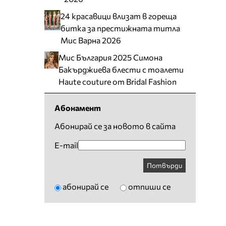
24 красавици влизат в гореща
битка за престижната титла
Мис Варна 2026
Мис България 2025 Симона
Бакърджиева блести с тоалети
Haute couture от Bridal Fashion
Абонамент
Абонирай се за новото в сайта
E-mail
Потвърди
абонирай се
отпиши се