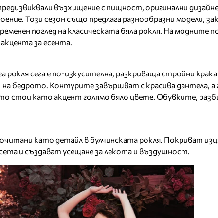
 предизвиквали възхищение с пищност, оригинални дизайн
ение. Този сезон също предлага разнообразни модели, за
ременен поглед на класическата бяла рокля. На модните п
акцента за есента.
а рокля сега е по-изкусителна, разкриваща стройни крака 
 на бедрото. Контурите завършват с красива дантела, а
ето стои като акцент голямо бяло цвете. Обувките, разбир
почитани като детайл в булчинската рокля. Покриват изц
сета и създават усещане за лекота и въздушност.