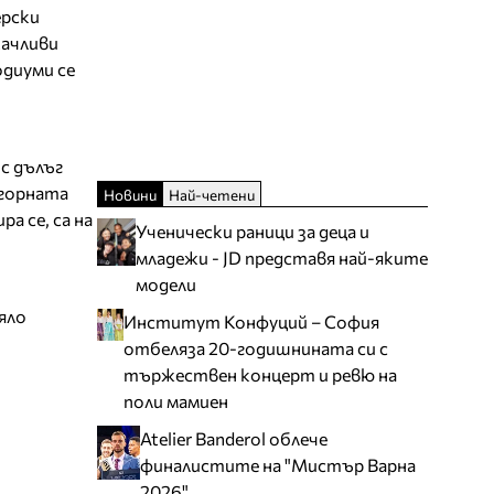
ерски
качливи
одиуми се
с дълъг
 горната
Новини
Най-четени
а се, са на
Ученически раници за деца и
младежи - JD представя най-яките
модели
яло
Институт Конфуций – София
отбеляза 20-годишнината си с
тържествен концерт и ревю на
поли мамиен
Atelier Banderol облече
финалистите на "Мистър Варна
2026"