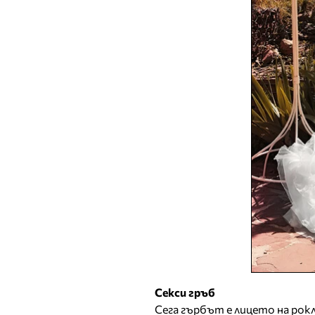
Секси гръб
Сега гърбът е лицето на рокл