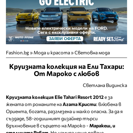
Fashion.bg
»
Мода и красота
»
Световна мода
Круизната колекция на Ели Тахари:
От Мароко с любов
Светлана Видинска
Круизната колекция Elie Tahari Resort 2012
е за
жената от романите на
Агата Кристи
: влюбена в
Ориента, богата, разглезена и малко опасна. За да я
създаде, 58-годишният дизайнер търси
вдъхновение в сърцето на Мароко -
Маракеш, и
столицата Рабат.
Но намира нещо повече.