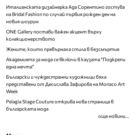
Италианската дизайнерка Ада Сорентино гостува
на Bridal Fashion по случай първия рожден ден на
новия шоурум
ONE Gallery постави важен акцент върху
колекционерството
Жените, които превърнаха стила в безсмъртие
Академията за мода се включи в каузата "Подкрепи
една мечта"
Български и чуждестранни художници бяха
представени от Десислава Зафирова на Monaco Art
Week
Pelagia Stage Couture открива нова страница в
българската мода
още новини...