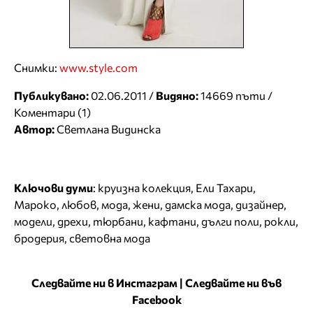
Снимки:
www.style.com
Публикувано:
02.06.2011 /
Видяно:
14669 пъти /
Коментари (1)
Автор:
Светлана Видинска
Ключови думи
:
круизна колекция
,
Ели Тахари
,
Мароко
,
любов
,
мода
,
жени
,
дамска мода
,
дизайнер
,
модели
,
дрехи
,
тюрбани
,
кафтани
,
дълги поли
,
рокли
,
бродерия
,
световна мода
Следвайте ни в Инстаграм
|
Следвайте ни във
Facebook