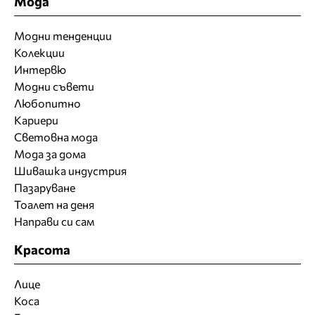
Мода
Модни тенденции
Колекции
Интервю
Модни съвети
Любопитно
Кариери
Световна мода
Мода за дома
Шивашка индустрия
Пазаруване
Тоалет на деня
Направи си сам
Красота
Лице
Коса