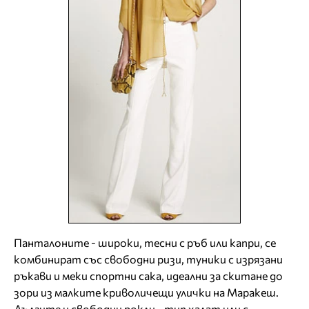
Панталоните - широки, тесни с ръб или капри, се
комбинират със свободни ризи, туники с изрязани
ръкави и меки спортни сака, идеални за скитане до
зори из малките криволичещи улички на Маракеш.
Дългите и свободни рокли - тип халат или с