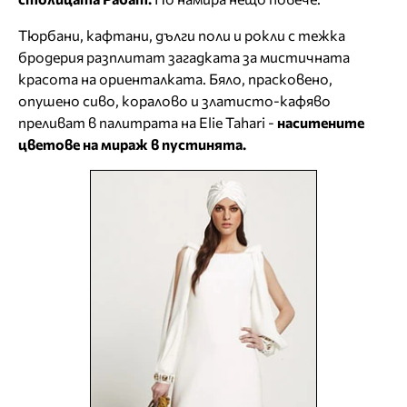
Тюрбани, кафтани, дълги поли и рокли с тежка
бродерия разплитат загадката за мистичната
красота на ориенталката. Бяло, прасковено,
опушено сиво, коралово и златисто-кафяво
преливат в палитрата на Elie Tahari -
наситените
цветове на мираж в пустинята.