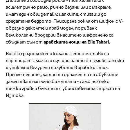
асиметрично рамо, ръчно везани или с макраме,
имат един общ детайл: цепките, стигащи до
средата на бедрото. Плисирана рокля от шифон с V-
образно деколте и прав модел, поръбен с
великолепни бродерии в наситено шафранено са
сбъднат сън от
арабските нощи на Elie Tahari.
Високо разположени колани с етно мотиви си
партнират с малки и изящни чанти от змийска кожа
и уникални велурени полуботи в арабски стил.
Преплетените златисти орнаменти на обувките
заместват напълно бижутата - само няколко
тежки гривни блестят с убийствената страст на
Изтока.