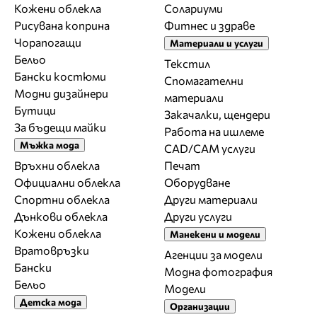
Кожени облекла
Солариуми
Рисувана коприна
Фитнес и здраве
Чорапогащи
Материали и услуги
Бельо
Текстил
Бански костюми
Спомагателни
Модни дизайнери
материали
Бутици
Закачалки, щендери
За бъдещи майки
Работа на ишлеме
Мъжка мода
CAD/CAM услуги
Връхни облекла
Печат
Официални облекла
Оборудване
Спортни облекла
Други материали
Дънкови облекла
Други услуги
Кожени облекла
Манекени и модели
Вратовръзки
Агенции за модели
Бански
Модна фотография
Бельо
Модели
Детска мода
Организации