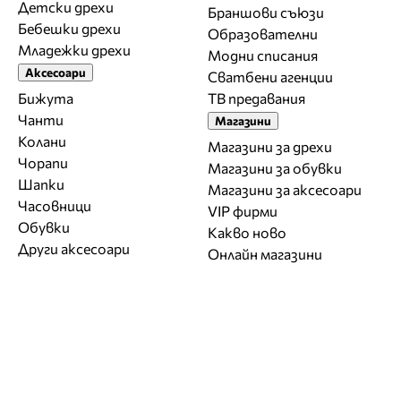
Детски дрехи
Браншови съюзи
Бебешки дрехи
Образователни
Младежки дрехи
Модни списания
Аксесоари
Сватбени агенции
Бижута
ТВ предавания
Чанти
Магазини
Колани
Магазини за дрехи
Чорапи
Магазини за обувки
Шапки
Магазини за aксесоари
Часовници
VIP фирми
Обувки
Какво ново
Други аксесоари
Онлайн магазини