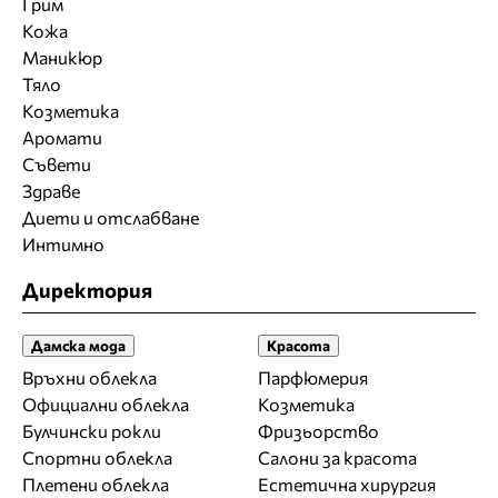
Грим
Кожа
Маникюр
Тяло
Козметика
Аромати
Съвети
Здраве
Диети и отслабване
Интимно
Директория
Дамска мода
Красота
Връхни облекла
Парфюмерия
Официални облекла
Козметика
Булчински рокли
Фризьорство
Спортни облекла
Салони за красота
Плетени облекла
Естетична хирургия