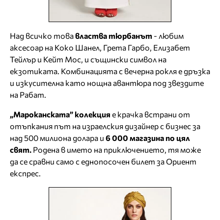
Над всичко това
властва тюрбанът
- любим
аксесоар на Коко Шанел, Грета Гарбо, Елизабет
Тейлър и Кейт Мос, и същински символ на
екзотиката. Комбинацията с вечерна рокля е дръзка
и изкусителна като нощна авантюра под звездите
на Рабат.
„Мароканската” колекция
е крачка встрани от
отъпкания път на израелския дизайнер с бизнес за
над 500 милиона долара и
6 000 магазина по цял
свят.
Родена в името на приключението, тя може
да се сравни само с еднопосочен билет за Ориент
експрес.