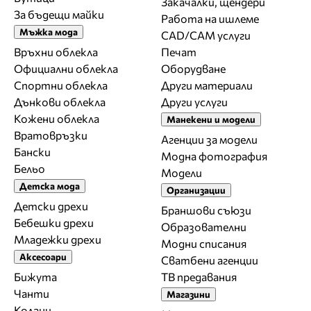
Закачалки, щендери
За бъдещи майки
Работа на ишлеме
Мъжка мода
CAD/CAM услуги
Връхни облекла
Печат
Официални облекла
Оборудване
Спортни облекла
Други материали
Дънкови облекла
Други услуги
Кожени облекла
Манекени и модели
Вратовръзки
Агенции за модели
Бански
Модна фотография
Бельо
Модели
Детска мода
Организации
Детски дрехи
Браншови съюзи
Бебешки дрехи
Образователни
Младежки дрехи
Модни списания
Аксесоари
Сватбени агенции
Бижута
ТВ предавания
Чанти
Магазини
Колани