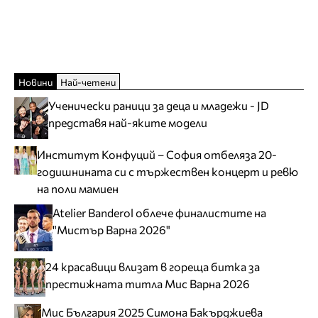
Новини
Най-четени
Ученически раници за деца и младежи - JD
представя най-яките модели
Институт Конфуций – София отбеляза 20-
годишнината си с тържествен концерт и ревю
на поли мамиен
Atelier Banderol облече финалистите на
"Мистър Варна 2026"
24 красавици влизат в гореща битка за
престижната титла Мис Варна 2026
Мис България 2025 Симона Бакърджиева