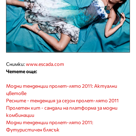
Снимки:
www.escada.com
Четете още:
Модни тенденции пролет-лято 2011: Актуални
цветове
Ресните - тенденция за сезон пролет-лято 2011
Пролетен хит - сандали на платформа за модни
комбинации
Модни тенденции пролет-лято 2011:
Футуристичен блясък