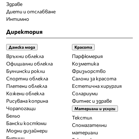
Здраве
Диети и отслабване
Интимно
Директория
Дамска мода
Красота
Връхни облекла
Парфюмерия
Официални облекла
Козметика
Булчински рокли
Фризьорство
Спортни облекла
Салони за красота
Плетени облекла
Естетична хирургия
Кожени облекла
Солариуми
Рисувана коприна
Фитнес и здраве
Чорапогащи
Материали и услуги
Бельо
Текстил
Бански костюми
Спомагателни
Модни дизайнери
материали
Бутици