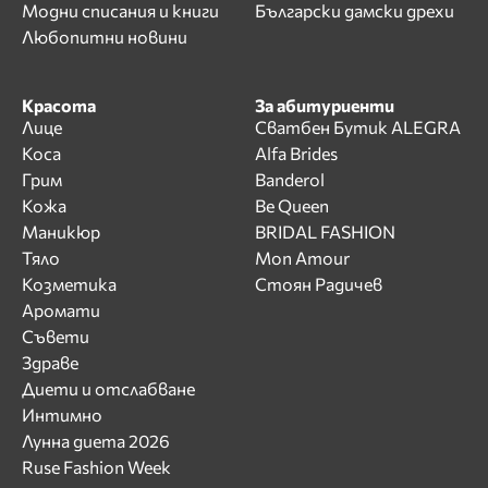
Модни списания и книги
Български дамски дрехи
Любопитни новини
Красота
За абитуриенти
Лице
Сватбен Бутик ALEGRA
Коса
Alfa Brides
Грим
Banderol
Кожа
Be Queen
Маникюр
BRIDAL FASHION
Тяло
Mon Amour
Козметика
Стоян Радичев
Аромати
Съвети
Здраве
Диети и отслабване
Интимно
Лунна диета 2026
Ruse Fashion Week