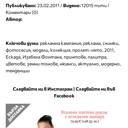
Публикувано:
23.02.2011 /
Видяно:
12015 пъти /
Коментари (0)
Автор:
Ключови думи
:
рекламна кампания
,
реклама
,
снимки
,
фотосесия
,
модели
,
колекция
,
пролет-лято
,
2011
,
Ескада
,
Изабела Фонтана
,
принтове
,
палитра
,
цветове
,
земни тонове
,
нюанси
,
актуално
,
модерно
,
тенденции
Следвайте ни в Инстаграм
|
Следвайте ни във
Facebook