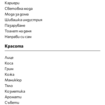
Кариери
Световна мода
Мода за дома
Шивашка индустрия
Пазаруване
Тоалет на деня
Направи си сам
Красота
Лице
Коса
Грим
Кожа
Маникюр
Тяло
Козметика
Аромати
Съвети