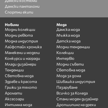
Дамски костюми
Дамски панталони
Спортни екипи
Новини
Мода
Модни колекции
Дамска мода
Модни ревюта
Мъжка мода
Модна индустрия
Детска мода
Лайфстайл хроника
Модни тенденции
Манекени и модели
Колекции
Конкурси и награди
Интервю
Млади дизайнери
Модни съвети
Тенденции
Световна мода
Световна мода
Мода за дома
Здраве и красота
Шивашка индустрия
Грижи за тялото
Пазаруване
Аромати
Всичко за Коледа
Аксесоари
Стани моден дизайнер
Интимна мода
Дропшипинг на дрехи