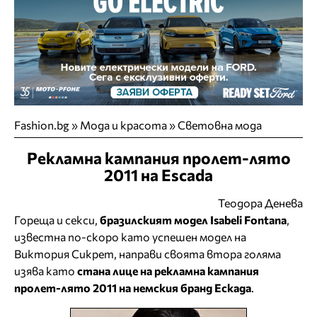
Fashion.bg
»
Мода и красота
»
Световна мода
Рекламна кампания пролет-лято
2011 на Escada
Теодора Денева
Гореща и секси,
бразилският модел Isabeli Fontana
,
известна по-скоро като успешен модел на
Виктория Сикрет, направи своята втора голяма
изява като
стана лице на рекламна кампания
пролет-лято 2011 на немския бранд Ескада
.