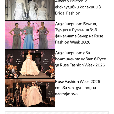
Alberto Palatchi с
ексклузивни колекции в
Bridal Fashion
Дизайнери от Белгия,
Турция и Румъния във
финалната вечер на Ruse
Fashion Week 2026
Дизайнери от два
континента идват в Русе
за Ruse Fashion Week 2026
Ruse Fashion Week 2026
става международна
платформа