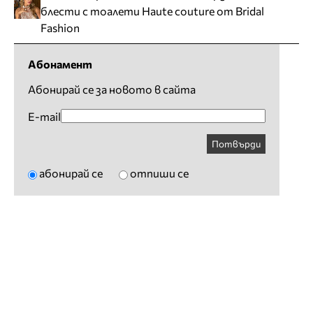
блести с тоалети Haute couture от Bridal
Fashion
Абонамент
Абонирай се за новото в сайта
E-mail
Потвърди
абонирай се
отпиши се