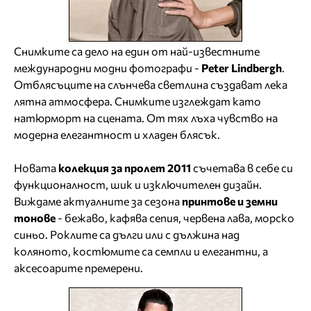
Снимките са дело на един от най-известните
международни модни фотографи -
Peter Lindbergh
.
Отблясъците на слънчева светлина създават лека
лятна атмосфера. Снимките изглеждат като
натюрморт на сцената. От тях лъха чувство на
модерна елегантност и хладен блясък.
Новата
колекция за пролет 2011
съчетава в себе си
функционалност, шик и изключителен дизайн.
Виждаме актуалните за сезона
принтове и земни
тонове
- бежаво, кафява сепия, червена лава, морско
синьо. Роклите са дълги или с дължина над
коляното, костюмите са семпли и елегантни, а
аксесоарите премерени.