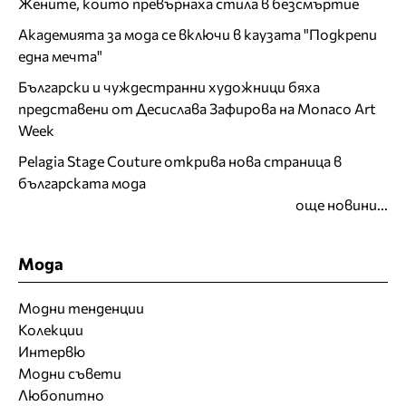
Жените, които превърнаха стила в безсмъртие
Академията за мода се включи в каузата "Подкрепи
една мечта"
Български и чуждестранни художници бяха
представени от Десислава Зафирова на Monaco Art
Week
Pelagia Stage Couture открива нова страница в
българската мода
още новини...
Мода
Модни тенденции
Колекции
Интервю
Модни съвети
Любопитно