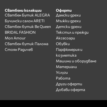
Сватбени колекции
Оферти
Сватбен Бутик ALEGRA
Дамски дрехи
Бучински салон ARETI
Мъжки дрехи
Сватбен бутик Be Queen
Детски дрехи
BRIDAL FASHION
Текстил и прежди
Mon Amour
Аксесоари
Сватбен бутик Палома
Обувки
Стоян Радичев
Парфюмерия и
козметика
Машини и оборудване
Материали
Услуги
Работа
Други оферти
Добави оферта