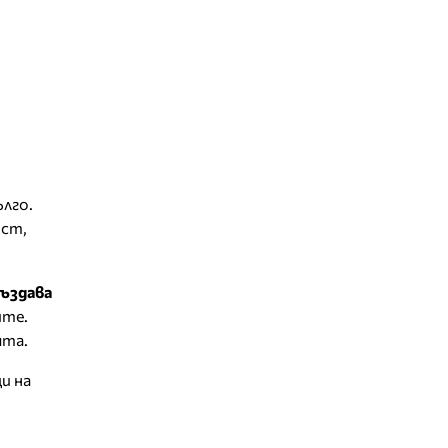
лго.
ост,
ъздава
ите.
ята.
и на