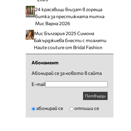
24 красавици влизат в гореща
битка за престижната титла
Мис Варна 2026
Мис България 2025 Симона
Бакърджиева блести с тоалети
Haute couture от Bridal Fashion
Абонамент
Абонирай се за новото в сайта
E-mail
Потвърди
абонирай се
отпиши се