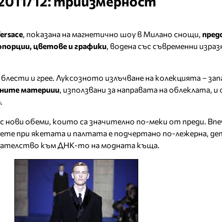
2011/12: триизмерност
ersace
, показана на магнетично шоу в Милано снощи,
пред
опорции, цветове и графики
, водена със съвременни израз
о блести и грее. Луксозното излъчване на колекцията – зап
ните материии
, използвани за направата на облеклата, и
а
.
с нови обеми, които са значително по-меки от преди. Вп
ете при якетата и палтата е подчертано по-лежерна, де
едателство към ДНК-то на модната къща.