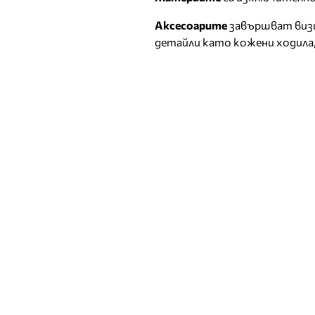
Аксесоарите
завършват визи
детайли като кожени ходила,