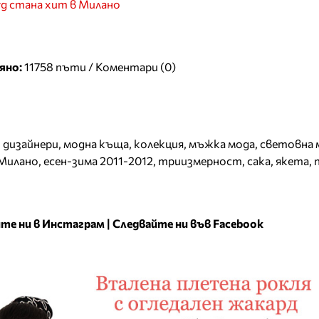
уд стана хит в Милано
яно:
11758 пъти /
Коментари (0)
,
дизайнери
,
модна къща
,
колекция
,
мъжка мода
,
световна 
Милано
,
есен-зима 2011-2012
,
триизмерност
,
сака
,
якета
,
те ни в Инстаграм
|
Следвайте ни във Facebook