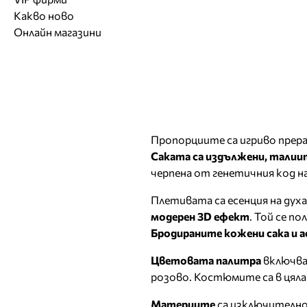
Обувки
Работа на ишлеме
Солариуми
Какво ново
Модни списания
Модни дизайнери
Магазини за обувки
Други аксесоари
CAD/CAM услуги
Фитнес и здраве
Онлайн магазини
Сватбени агенции
Бутици
Магазини за aксесоари
Печат
ТВ предавания
За бъдещи майки
Оборудване
Други материали
Други услуги
Пропорциите са игриво прера
Саката са издължени, талии
черпена от генетичния код на
Плетивата са есенция на духа
модерен 3D ефект
. Той се п
Бродираните кожени сака и 
Цветовата палитра
включват
розово. Костюмите са в цяла
Материите
са изключително 