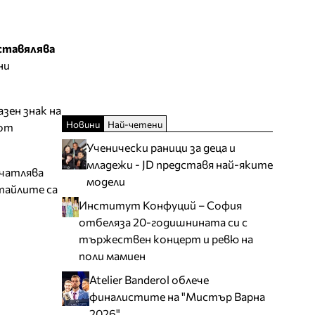
ставялява
ни
азен знак на
Новини
Най-четени
 от
Ученически раници за деца и
младежи - JD представя най-яките
ечатлява
модели
тайлите са
Институт Конфуций – София
отбеляза 20-годишнината си с
тържествен концерт и ревю на
поли мамиен
Atelier Banderol облече
финалистите на "Мистър Варна
2026"