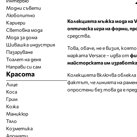
Интервю
Модни съвети
Любопитно
Колекцията мъжка мода на V
Кариери
оптическа игра на форми, пр
Световна мода
средства.
Мода за дома
Шивашка индустрия
Това, обаче, не е визия, коят
Пазаруване
марката Versace – идва от
фи
Тоалет на деня
майсторската им изработк
Направи си сам
Красота
Колекцията включва облекла 
фактът, че линията на рамен
Лице
опростени без това да е пр
Коса
Грим
Кожа
Маникюр
Тяло
Козметика
Аромати