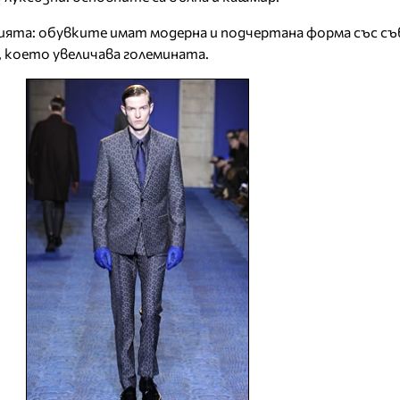
ята: обувките имат модерна и подчертана форма със съ
 което увеличава големината.