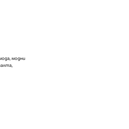
мода
,
модни
палта
,