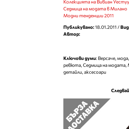
Колекцията на Вивиан Уесту
Седмица на модата в Милано
Модни тенденции 2011
Публикувано:
18.01.2011 /
Вид
Автор:
Ключови думи
:
Версаче
,
мода
ревюта
,
Седмица на модата
,
детайли
,
аксесоари
Следвай