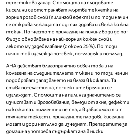
тръстикова захар. С помощта на плодовите
киселини се отстраняват мъртвите клетки на
горния рогов слой (пилингов ефект) и по този начин
се открива лежащата под тях здрава и свежа кожна
тъкан. По-честото прилагане на пилинг води до по-
бързо обновяване на най-горния кожен слой и
лекото му задебеляване (с около 25%). По този
начин той изглежда по-свеж, по-гладък и по-млад.
АНА действат благоприятно освен това и на
колагена на съединителната тъкан и по този начин
подобряват запазването на влага в кожата. Тя
става по-еластична, по-нежните бръчици се
изглаждат. С помощта на пилинга значително се
изчистват и вроговявания, белези от акне, дефекти
на кожата и пигментни петна, а в зависимост от
тяхната тежест и прилаганите плодови киселини
могат и дори напълно да изчезнат. Препаратите за
домашна употреба съдържат ана в ниски