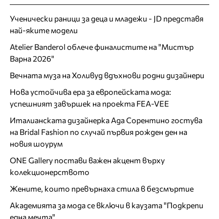
Ученически раници за деца и младежи - JD представя
най-яките модели
Atelier Banderol облече финалистите на "Мистър
Варна 2026"
Вечната муза на Холивуд вдъхнови родни дизайнери
Нова устойчива ера за европейската мода:
успешният завършек на проекта FEA-VEE
Италианската дизайнерка Ада Сорентино гостува
на Bridal Fashion по случай първия рожден ден на
новия шоурум
ONE Gallery постави важен акцент върху
колекционерството
Жените, които превърнаха стила в безсмъртие
Академията за мода се включи в каузата "Подкрепи
една мечта"