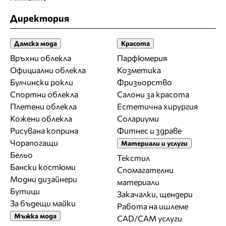
Директория
Дамска мода
Красота
Връхни облекла
Парфюмерия
Официални облекла
Козметика
Булчински рокли
Фризьорство
Спортни облекла
Салони за красота
Плетени облекла
Естетична хирургия
Кожени облекла
Солариуми
Рисувана коприна
Фитнес и здраве
Чорапогащи
Материали и услуги
Бельо
Текстил
Бански костюми
Спомагателни
Модни дизайнери
материали
Бутици
Закачалки, щендери
За бъдещи майки
Работа на ишлеме
Мъжка мода
CAD/CAM услуги