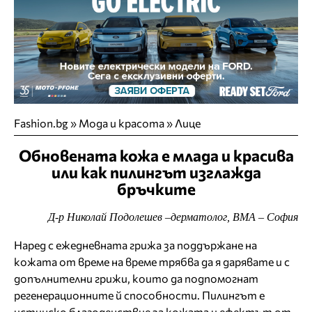
Fashion.bg
»
Мода и красота
»
Лице
Обновената кожа е млада и красива
или как пилингът изглажда
бръчките
Д-р Николай Подолешев –дерматолог, ВМА – София
Наред с ежедневната грижа за поддържане на
кожата от време на време трябва да я дарявате и с
допълнителни грижи, които да подпомогнат
регенерационните й способности. Пилингът е
истинско благоденствие за кожата и ефектът от