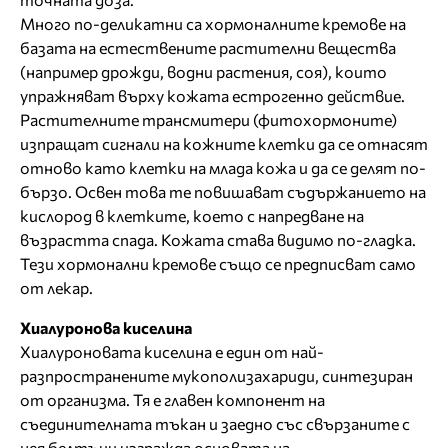
Много по-деликатни са хормоналните кремове на
базата на естествените растителни вещества
(например дрожди, водни растения, соя), които
упражняват върху кожата естрогенно действие.
Растителните трансмитери (фитохормоните)
изпращат сигнали на кожните клетки да се отнасят
отново като клетки на млада кожа и да се делят по-
бързо. Освен това те повишават съдържанието на
кислород в клетките, което с напредване на
възрастта спада. Кожата става видимо по-гладка.
Тези хормонални кремове също се предписват само
от лекар.
Хиалуронова киселина
Хиалуроновата киселина е един от най-
разпространените мукополизахариди, синтезиран
от организма. Тя е главен компонент на
съединителната тъкан и заедно със свързаните с
нея белтъци изгражда основата на