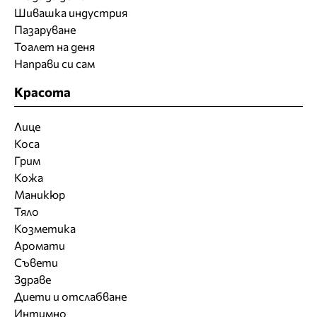
Шивашка индустрия
Пазаруване
Тоалет на деня
Направи си сам
Красота
Лице
Коса
Грим
Кожа
Маникюр
Тяло
Козметика
Аромати
Съвети
Здраве
Диети и отслабване
Интимно