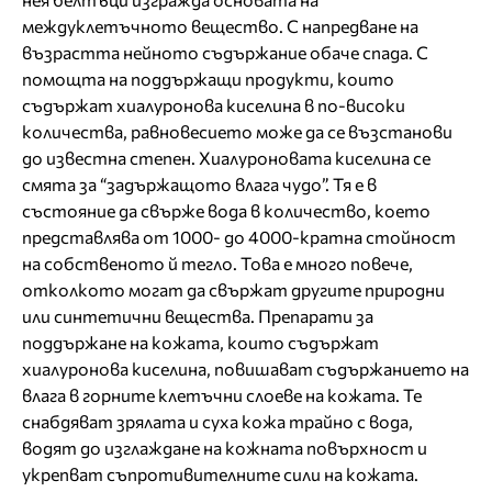
междуклетъчното вещество. С напредване на
възрастта нейното съдържание обаче спада. С
помощта на поддържащи продукти, които
съдържат хиалуронова киселина в по-високи
количества, равновесието може да се възстанови
до известна степен. Хиалуроновата киселина се
смята за “задържащото влага чудо”. Тя е в
състояние да свърже вода в количество, което
представлява от 1000- до 4000-кратна стойност
на собственото й тегло. Това е много повече,
отколкото могат да свържат другите природни
или синтетични вещества. Препарати за
поддържане на кожата, които съдържат
хиалуронова киселина, повишават съдържанието на
влага в горните клетъчни слоеве на кожата. Те
снабдяват зрялата и суха кожа трайно с вода,
водят до изглаждане на кожната повърхност и
укрепват съпротивителните сили на кожата.