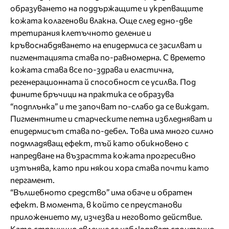
образуването на поддържащите и укрепващите
кожата колагенови влакна. Още след едно-две
третирания клетъчното деление и
кръвоснабдяването на епидермиса се засилват и
пигментацията става по-равномерна. С времето
кожата става все по-здрава и еластична,
регенерационната й способност се усилва. Под
фините бръчици на практика се образува
“подплънка” и те започват по-слабо да се виждат.
Пигментните и старческите петна избледняват и
епидермисът става по-дебел. Това има много силно
подмладяващ ефект, тъй като обикновено с
напредване на възрастта кожата прогресивно
изтънява, като при някои хора става почти като
пергамент.
“Вълшебното средство” има обаче и обратен
ефект. В момента, в който се преустанови
приложението му, изчезва и неговото действие.
Като странично явление се наблюдават спонтанно