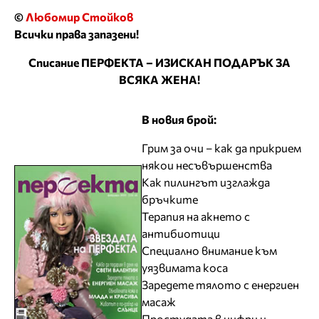
©
Любомир Стойков
Всички права запазени!
Списание ПЕРФЕКТА – ИЗИСКАН ПОДАРЪК ЗА
ВСЯКА ЖЕНА!
В новия брой:
Грим за очи – как да прикрием
някои несъвършенства
Как пилингът изглажда
бръчките
Терапия на акнето с
антибиотици
Специално внимание към
уязвимата коса
Заредете тялото с енергиен
масаж
Простудата в цифри и