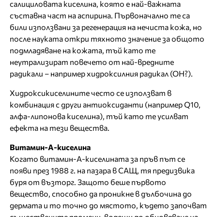
салициловата киселина, която е най-важната
съставна част на аспирина. Първоначално те са
били използвани за регенерация на нечиста кожа, но
после науката откри тяхното значение за общото
подмладяване на кожата, тъй като те
неутрализират повечето от най-вредните
радикали – например хидроксилния радикал (ОН?).
Хидроксикиселините често се използват в
комбинация с други антиоксиданти (например Q10,
алфа-липонова киселина), тъй като те усилват
ефекта на тези вещества.
Витамин-А-киселина
Когато витамин-А-киселината за пръв път се
появи през 1988 г. на пазара в САЩ, тя предизвика
буря от възторг. Защото беше първото
вещество, способно да проникне в дълбочина до
дермата и то точно до мястото, където започват
съществените промени, водещи до обновяване на