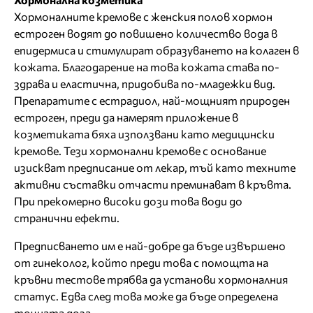
Хормоналните кремове с женския полов хормон
естроген водят до повишено количество вода в
епидермиса и стимулират образуването на колаген в
кожата. Благодарение на това кожата става по-
здрава и еластична, придобива по-младежки вид.
Препаратите с естрадиол, най-мощният природен
естроген, преди да намерят приложение в
козметиката бяха използвани като медицински
кремове. Тези хормонални кремове с основание
изискват предписание от лекар, тъй като техните
активни съставки отчасти преминават в кръвта.
При прекомерно високи дози това води до
странични ефекти.
Предписването им е най-добре да бъде извършено
от гинеколог, който преди това с помощта на
кръвни тестове трябва да установи хормоналния
статус. Едва след това може да бъде определена
точната доза.