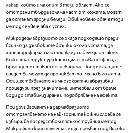
лекар, който има опит в тази област. Ако се
отстрани твърде голяма част от кожата, могат
да останат грозни белези. Обикновено обаче този
метод се увенчава с успех.
Микродермабразиото се оказа подходящо преди
всичко за дълбоките бръчки около устата, за
хипертрофирали мастни жлези и белези от акне.
Кожната структура като цяло става по-фина, а
бръчиците стават по-невидими. Поддържащите
средства могат да проникват по-лесно в кожата.
Осъществяването на многократни абразивни
процедури през значителни интервали от време
води до стабилизиране и подобряване на ефекта.
При друг вариант на дермабразиото
отстраняването на най-горните кожни слоеве се
извършва посредством пясъкоструйния метод.
Микрофини кристалчета се изстрелват под високо