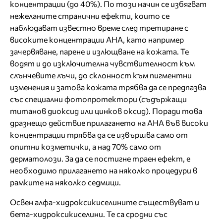
концентрации (до 40%). По този начин се избягват
нежеланите странични ефекти, които се
наблюдават известно време след третиране с
високите концентрации АНА, като например
зачервяване, парене и излющване на кожата. Те
водят и до изключителна чувствителност към
слънчевите лъчи, до склонност към пигментни
изменения и затова кожата трябва да се предпазва
със специални фотопротектори (съдържащи
титанов диоксид или цинков оксид). Поради това
дразнещо действие прилагането на АНА във високи
концентрации трябва да се извършва само от
опитни козметички, а над 70% само от
дерматолози. За да се постигне траен ефект, е
необходимо прилагането на няколко процедури в
рамките на няколко седмици.
Освен алфа-хидроксикиселините съществуват и
бета-хидроксикиселини. Те са сродни със