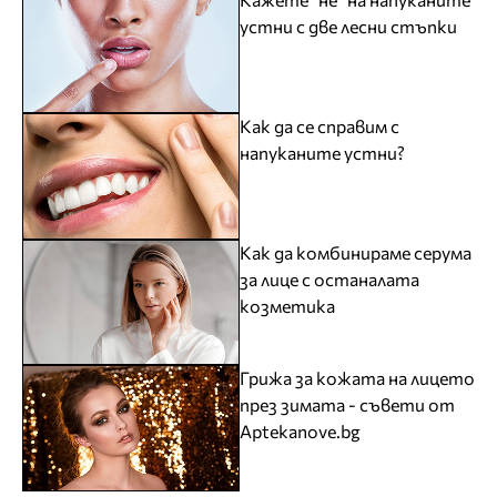
устни с две лесни стъпки
Как да се справим с
напуканите устни?
Как да комбинираме серума
за лице с останалата
козметика
Грижа за кожата на лицето
през зимата - съвети от
Aptekanove.bg