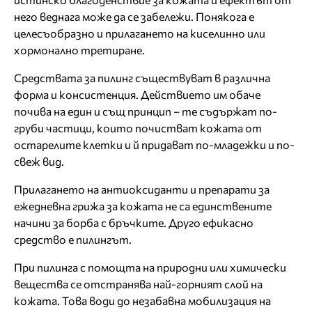
него веднага може да се забележи. Понякога е
целесъобразно и прилагането на киселинно или
хормонално третиране.
Средствата за пилинг съществуват в различна
форма и консистенция. Действието им обаче
почива на един и същ принцип – те съдържат по-
груби частици, които почистват кожата от
остарелите клетки и й придават по-младежки и по-
свеж вид.
Прилагането на антиоксиданти и препарати за
ежедневна грижа за кожата не са единствените
начини за борба с бръчките. Друго ефикасно
средство е пилингът.
При пилинга с помощта на природни или химически
вещества се отстранява най-горният слой на
кожата. Това води до незабавна мобилизация на