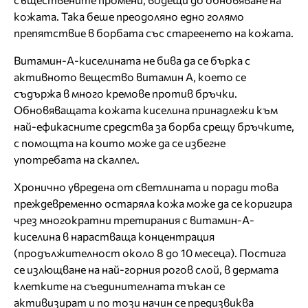
кожата. Така беше преодоляно едно голямо
препятствие в борбата със стареенето на кожата.
Витамин-А-киселината не бива да се бърка с
активното вещество витамин А, което се
съдържа в много кремове против бръчки.
Обновяващата кожата киселина принадлежи към
най-ефикасните средства за борба срещу бръчките,
с помощта на които може да се избегне
употребата на скалпел.
Хронично увредена от светлината и поради това
преждевременно остаряла кожа може да се коригира
чрез многократни третирания с витамин-А-
киселина в нарастваща концентрация
(продължителност около 8 до 10 месеца). Постига
се излющване на най-горния рогов слой, в дермата
клетките на съединителната тъкан се
активизират и по този начин се предизвиква