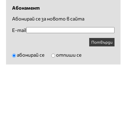
Абонамент
Абонирай се за новото в сайта
E-mail
Потвърди
абонирай се
отпиши се