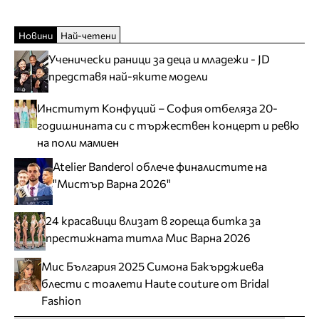
Новини
Най-четени
Ученически раници за деца и младежи - JD
представя най-яките модели
Институт Конфуций – София отбеляза 20-
годишнината си с тържествен концерт и ревю
на поли мамиен
Atelier Banderol облече финалистите на
"Мистър Варна 2026"
24 красавици влизат в гореща битка за
престижната титла Мис Варна 2026
Мис България 2025 Симона Бакърджиева
блести с тоалети Haute couture от Bridal
Fashion