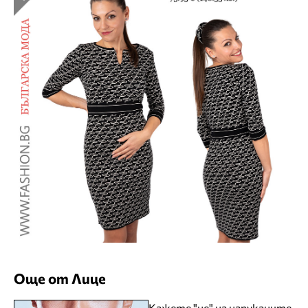
Още от Лице
Кажете "не" на напуканите