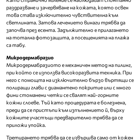
раздразване и зачервяване на кожата, която освен
това става изключително чувствителна към
светлината. Затова лечението винаги трябва да
започва през есента. Задължително е прилагането
на тотална фотозащита, а посещенията на плажа
са табу.
Микродермабразио
Микродермабразиото е механичен метод на пилинг,
при който се използва високоразвита техника. При
него с помощта на изключително бързо въртящи се
полиращи глави с диамантено покритие или с много
фини стоманени четки се свалят най-горните
кожни слоеве. Тъй като процедурата е болезнена,
преди да се пристъпи към изпълнението й, върху
кожните участъци предварително трябва да се
приложи упойка.
Третирането трябва да се извършва само от кожен