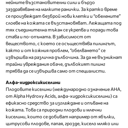
нейните възстановителни сили и бързо
заздравяване на малките ранички. За кратко време
се произвеждат безброй нови клетки и “обелените”
слоеве на кожата се възстановяват. Лежащата под
тях съединителна тъкан се укрепва и поради това
става и по-опъната. В зависимост от
веществото, с което се осъществява пилингът,
както и от кожния проблем, “обелването” се
извършва на различна дълбочина. За да не възникнат
трайни увреждания обаче, дълбокият пилинг
трябва да се извършва само от специалисти.
Алфа-хидроксикиселини
Плодовите киселини (международно означение АНА,
от Alpha Hydroxy Acids, алфа-хидроксикиселини) са
ефикасно средство за изглаждане и опъване на
кожата. Това са природни плодови и млечни
киселини, които се добиват например от ябълки,
цитрусови плодове, папая, грозде, кисело мляко или