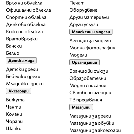
Връхни облекла
Печат
Официални облекла
Оборудване
Спортни облекла
Други материали
Дънкови облекла
Други услуги
Кожени облекла
Манекени и модели
Вратовръзки
Агенции за модели
Бански
Модна фотография
Бельо
Модели
Детска мода
Организации
Детски дрехи
Браншови съюзи
Бебешки дрехи
Образователни
Младежки дрехи
Модни списания
Аксесоари
Сватбени агенции
Бижута
ТВ предавания
Чанти
Магазини
Колани
Магазини за дрехи
Чорапи
Магазини за обувки
Шапки
Магазини за aксесоари