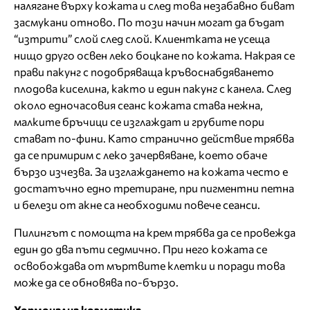
налягане върху кожата и след това незабавно биват
засмукани отново. По този начин могат да бъдат
“изтрити” слой след слой. Клиентката не усеща
нищо друго освен леко боцкане по кожата. Накрая се
прави пакунг с подобряваща кръвоснабдяването
плодова киселина, както и един пакунг с канела. След
около едночасовия сеанс кожата става нежна,
малките бръчици се изглаждат и грубите пори
стават по-фини. Като странично действие трябва
да се примирим с леко зачервяване, което обаче
бързо изчезва. За изглаждането на кожата често е
достатъчно едно третиране, при пигментни петна
и белези от акне са необходими повече сеанси.
Пилингът с помощта на крем трябва да се провежда
един до два пъти седмично. При него кожата се
освобождава от мъртвите клетки и поради това
може да се обновява по-бързо.
Хормонална козметика