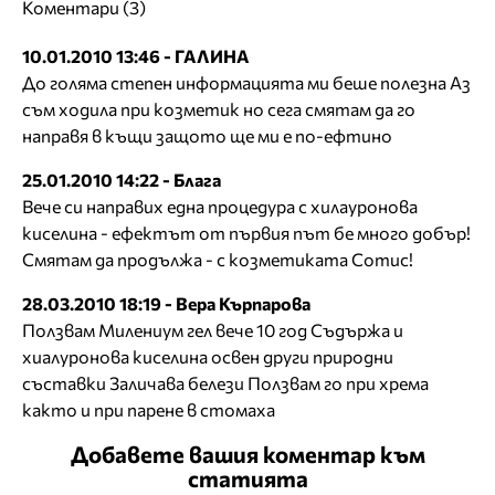
Коментари (3)
10.01.2010 13:46 - ГАЛИНА
До голяма степен информацията ми беше полезна Аз
съм ходила при козметик но сега смятам да го
направя в къщи защото ще ми е по-ефтино
25.01.2010 14:22 - Блага
Вече си направих една процедура с хилауронова
киселина - ефектът от първия път бе много добър!
Смятам да продължа - с козметиката Сотис!
28.03.2010 18:19 - Вера Кърпарова
Ползвам Милениум гел вече 10 год Съдържа и
хиалуронова киселина освен други природни
съставки Заличава белези Ползвам го при хрема
както и при парене в стомаха
Добавете вашия коментар към
статията