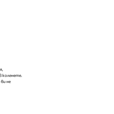
я,
в коленете.
ви не