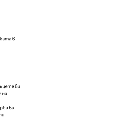
аката в
Ръцете ви
 на
рба ви
ти.