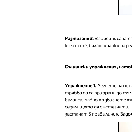
Разтягане 3.
В гореописаната
коленете, балансирайки на ръ
Същински упражнения, натов
Упражнение 1.
Легнете на под
трябва да са прибрани до тя
баланса. Бавно подвигнете 
седалището да са стегнати. 
застанат в права линия. Зад