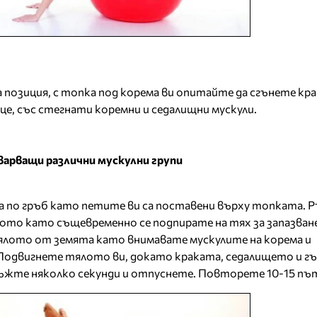
 позиция, с топка под корема ви опитайте да сгънете кр
це, със стегнати коремни и седалищни мускули.
арващи различни мускулни групи
а по гръб като петите ви са поставени върху топката. 
лото като същевременно се подпирате на тях за запазване
тялото от земята като внимавате мускулите на корема и
Подвигнете тялото ви, докато краката, седалището и гъ
ръжте няколко секунди и отпуснете. Повторете 10-15 пъ