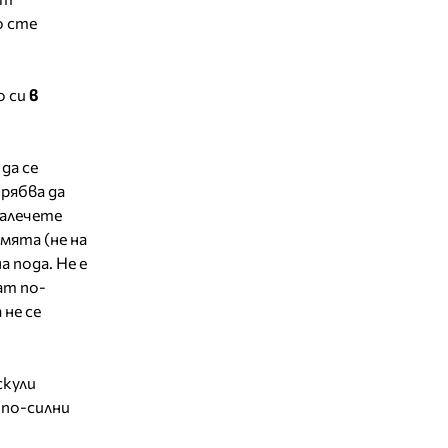
о сте
о си
в
да се
трябва да
далечете
мята (не на
а пода. Не е
ат по-
 не се
скули
 по-силни