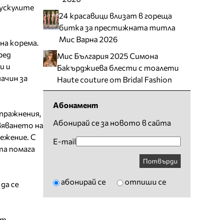
мускулите
24 красавици влизат в гореща
битка за престижната титла
Мис Варна 2026
на корема.
ред
Мис България 2025 Симона
и и
Бакърджиева блести с тоалети
ачин за
Haute couture от Bridal Fashion
Абонамент
упражнения,
Абонирай се за новото в сайта
вяванетo на
ежение. С
E-mail
та помага
Потвърди
абонирай се
отпиши се
да се
от