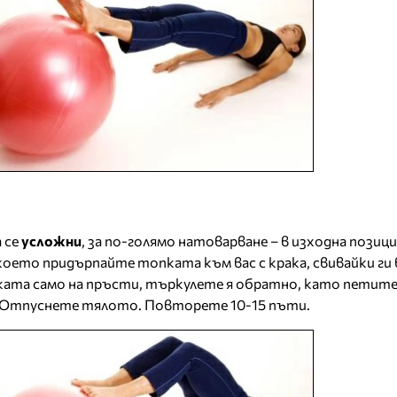
 се
усложни
, за по-голямо натоварване – в изходна позици
което придърпайте топката към вас с крака, свивайки ги 
ката само на пръсти, търкулете я обратно, като петите 
. Отпуснете тялото. Повторете 10-15 пъти.