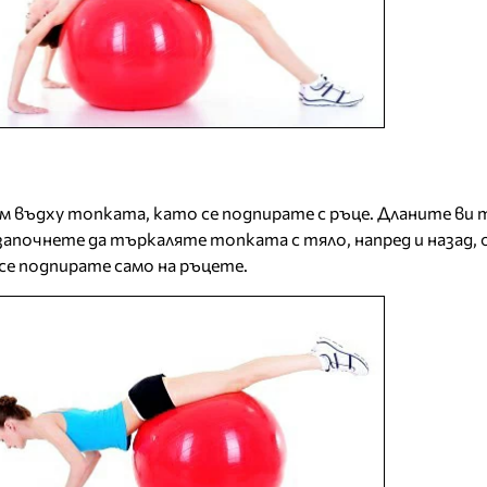
м въдху топката, като се подпирате с ръце. Дланите ви т
 започнете да търкаляте топката с тяло, напред и назад,
се подпирате само на ръцете.