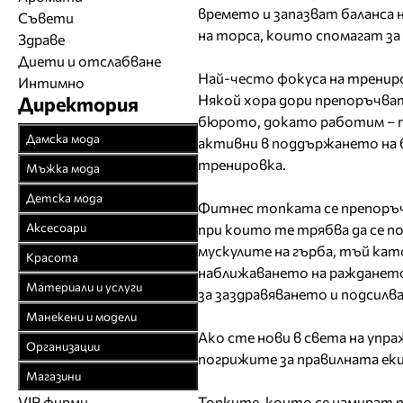
времето и запазват баланса 
Съвети
на торса, които спомагат за
Здраве
Диети и отслабване
Най-често фокуса на трениро
Интимно
Някой хора дори препоръчва
Директория
бюрото, докато работим – та
Дамска мода
активни в поддържането на ба
тренировка.
Връхни облекла
Мъжка мода
Официални облекла
Връхни облекла
Детска мода
Фитнес топката се препоръч
Булчински рокли
Официални облекла
Детски дрехи
Аксесоари
при които те трябва да се 
Спортни облекла
Спортни облекла
Бебешки дрехи
мускулите на гърба, тъй кат
Бижута
Красота
Плетени облекла
наближаването на раждането
Дънкови облекла
Младежки дрехи
Чанти
Парфюмерия
Материали и услуги
за заздравяването и подсилва
Кожени облекла
Кожени облекла
Колани
Козметика
Текстил
Манекени и модели
Рисувана коприна
Вратовръзки
Чорапи
Фризьорство
Ако сте нови в света на упр
Спомагателни
Агенции за модели
Чорапогащи
Организации
Бански
Шапки
погрижите за правилната еки
материали
Салони за красота
Модна фотография
Браншови съюзи
Бельо
Бельо
Магазини
Часовници
Закачалки, щендери
Естетична хирургия
Модели
Образователни
Бански костюми
Топките, които се намират п
VIP фирми
Магазини за дрехи