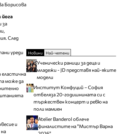
ва Борисова
и
йога
 за
и,
ия. След
тани уреди
Новини
Най-четени
Ученически раници за деца и
младежи - JD представя най-яките
т еластична
модели
та може да
Институт Конфуций – София
лнително
отбеляза 20-годишнината си с
очитанията
тържествен концерт и ревю на
поли мамиен
Atelier Banderol облече
овесие и
финалистите на "Мистър Варна
 на
2026"