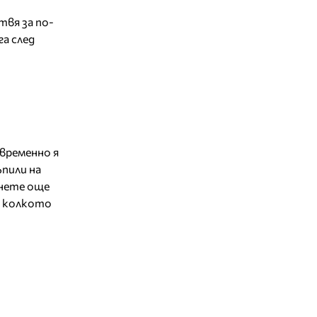
твя за по-
а след
временно я
пили на
гнете още
, колкото