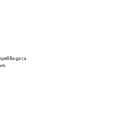
рябва да са
 от