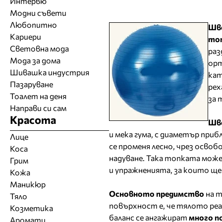
Интервю
Модни съвети
Любопитно
Шв
Кариери
то
Световна мода
раз
Мода за дома
орт
Шивашка индустрия
кат
Пазаруване
рех
Тоалет на деня
за 
Направи си сам
Красота
Шв
и мека гума, с диаметър приб
Лице
се променя лесно, чрез освоб
Коса
надуване. Така топката мож
Грим
и упражненията, за които ще 
Кожа
Маникюр
Основното предимство
на т
Тяло
повърхност е, че тялото реа
Козметика
баланс се ангажират
много п
Аромати