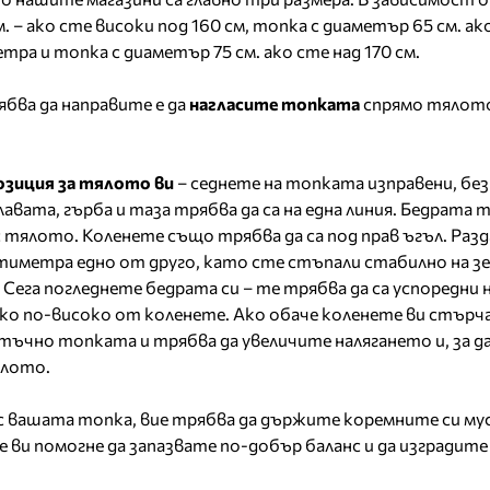
. – ако сте високи под 160 см, топка с диаметър 65 см. ак
тра и топка с диаметър 75 см. ако сте над 170 см.
бва да направите е да
нагласите топката
спрямо тялот
озиция за тялото ви
– седнете на топката изправени, без 
лавата, гърба и таза трябва да са на една линия. Бедрата 
с тялото. Коленете също трябва да са под прав ъгъл. Раз
тиметра едно от друго, като сте стъпали стабилно на зе
 Сега погледнете бедрата си – те трябва да са успоредни н
лко по-високо от коленете. Ако обаче коленете ви стърч
тъчно топката и трябва да увеличите налягането и, за да
ялото.
с вашата топка, вие трябва да държите коремните си му
 ви помогне да запазвате по-добър баланс и да изградите