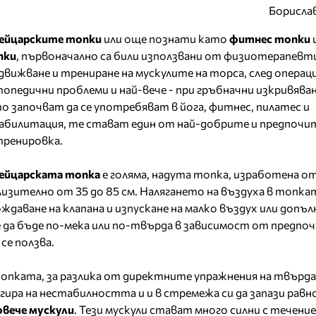
Борисла
ейцарските топки
или още познати като
фитнес топки
пки
, първоначално са били използвани от физиотерапевти
движване и трениране на мускулите на торса, след операци
опедични проблеми и най-вече - при гръбначни изкривяван
о започват да се употребяват в йога, фитнес, пилатес и
абилитация, те стават един от най-добрите и предпочи
тренировка.
ейцарската топка
е голяма, надута топка, изработена о
лизително от 35 до 85 см. Налягането на въздуха в топка
ождаване на клапана и изпускане на малко въздух или допъ
е да бъде по-мека или по-твърда в зависимост от предп
се ползва.
опката, за разлика от директните упражнения на твърда
гира на нестабилността и и в стремежа си да запази равн
овече мускули
. Тези мускули стават много силни с течение