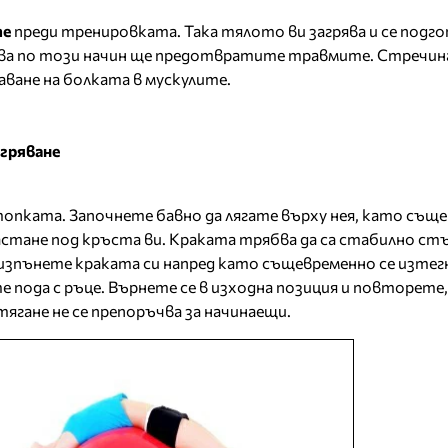
те
преди тренировката. Така тялото ви загрява и се подго
ова по този начин ще предотвратите травмите. Стречинг
аване на болката в мускулите.
агряване
опката. Започнете бавно да лягате върху нея, като съще
стане под кръста ви. Краката трябва да са стабилно стъ
 изпънете краката си напред като същевременно се изте
е пода с ръце. Върнете се в изходна позиция и повторете
ягане не се препоръчва за начинаещи.