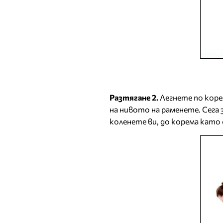
Разтягане 2.
Легнете по коре
на нивото на раменете. Сега
коленете ви, до корема като 