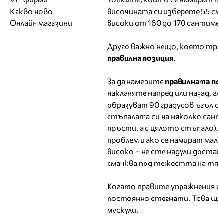
Обувки
Работа на ишлеме
Солариуми
височината си изберете 55 см
Какво ново
Модни списания
Модни дизайнери
Магазини за обувки
Други аксесоари
CAD/CAM услуги
Фитнес и здраве
високи от 160 до 170 сантиме
Онлайн магазини
Сватбени агенции
Бутици
Магазини за aксесоари
Печат
ТВ предавания
За бъдещи майки
Друго важно нещо, което тря
Оборудване
правилна позиция
.
Други материали
Други услуги
За да намерите
правилната п
накланяте напред или назад, г
образуват 90 градусов ъгъл 
стъпалата си на няколко сан
пръсти, а с цялото стъпало).
проблем и ако се намират ма
високо – не сте надули доста
смачква под тежестта на т
Когато правите упражнения 
постоянно стегнати. Това ще
мускули.