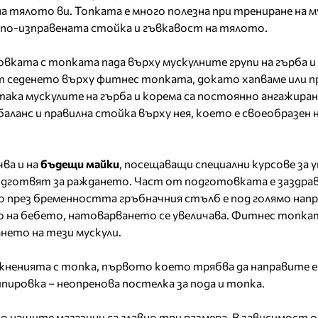
на тялото ви. Топката е много полезна при трениране на 
 по-изправената стойка и гъвкавост на тялото.
вката с топката пада върху мускулните групи на гърба и 
т седенето върху фитнес топката, докато хапваме или п
ка мускулите на гърба и корема са постоянно ангажиран
ланс и правилна стойка върху нея, което е своеобразен н
ва и на
бъдещи майки
, посещаващи специални курсове за 
подготвят за раждането. Част от подготовката е заздра
о през бременността гръбначния стълб е под голямо напр
 на бебето, натоварването се увеличава. Фитнес топка
нето на тези мускули.
ажненията с топка, първото което трябва да направите е 
пировка – неопренова постелка за пода и топка.
о нашите магазини са главно три размера. В зависимост 