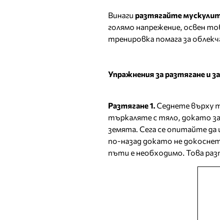
Винаги
разтягайте мускули
голямо напрежение, освен т
тренировка помага за облекч
Упражнения за разтягане и з
Разтягане 1.
Седнете върху т
търкаляте с тяло, докато за
земята. Сега се опитайте да
по-назад докато не докоснет
пъти е необходимо. Това разт