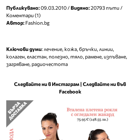
Публикувано:
09.03.2010 /
Видяно:
20793 пъти /
Коментари (1)
Автор:
Fashion.bg
Ключови думи
:
лечение
,
кожа
,
бръчки
,
линии
,
колаген
,
еластан
,
полезно
,
тяло
,
рамене
,
изпъване
,
загряване
,
радиочестота
Следвайте ни в Инстаграм
|
Следвайте ни във
Facebook