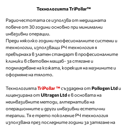
Технологията TriPollar™
Радиочестотата се използва от медицината
повече от 30 години основно при минимални
инвазивни операции.
Преди няколко години професионалните системи и
технологии, използващи РЧ технология я
превърнаха в златен стандарт в професионалните
клиники в световен мащаб- за стягане и
подмладяване на кожата, корекция на мазнините и
оформяне на тялото.
Технологията
TriPollar ™
създадена от
Pollogen Ltd
и
лицензирана от
Ultragen Ltd
е в основата на
неинвазивните методи, алтернатива на
операционните и други инвазивни естетични
терапии. Тя е трето поколение РЧ технология
използвана през последните години за затягане на