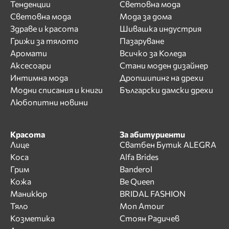
Тенденции
Световна мода
Световна мода
Мода за дома
Здраве и красота
Шивашка индустрия
Грижи за тялото
Пазаруване
Аромати
Всичко за Коледа
Аксесоари
Стани моден дизайнер
Интимна мода
Дропшипинг на дрехи
Модни списания и книги
Български дамски дрехи
Любопитни новини
Красота
За абитуриенти
Лице
Сватбен Бутик ALEGRA
Коса
Alfa Brides
Грим
Banderol
Кожа
Be Queen
Маникюр
BRIDAL FASHION
Тяло
Mon Amour
Козметика
Стоян Радичев