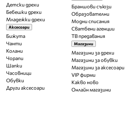
Детски дрехи
Браншови съюзи
Бебешки дрехи
Образователни
Младежки дрехи
Модни списания
Аксесоари
Сватбени агенции
Бижута
ТВ предавания
Чанти
Магазини
Колани
Магазини за дрехи
Чорапи
Магазини за обувки
Шапки
Магазини за aксесоари
Часовници
VIP фирми
Обувки
Какво ново
Други аксесоари
Онлайн магазини