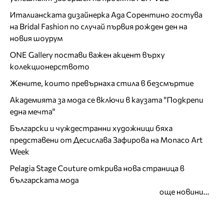
Италианската дизайнерка Ада Сорентино гостува
на Bridal Fashion по случай първия рожден ден на
новия шоурум
ONE Gallery постави важен акцент върху
колекционерството
Жените, които превърнаха стила в безсмъртие
Академията за мода се включи в каузата "Подкрепи
една мечта"
Български и чуждестранни художници бяха
представени от Десислава Зафирова на Monaco Art
Week
Pelagia Stage Couture открива нова страница в
българската мода
още новини...