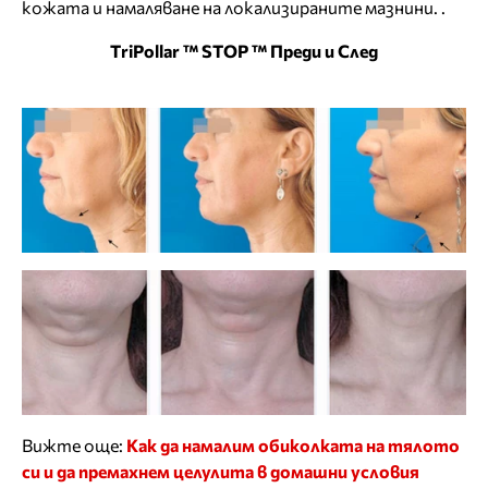
кожата и намаляване на локализираните мазнини. .
ТriPollar ™ STOP ™ Преди и След
Вижте още:
Как да намалим обиколката на тялото
си и да премахнем целулита в домашни условия