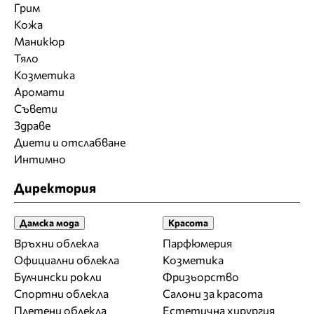
Грим
Кожа
Маникюр
Тяло
Козметика
Аромати
Съвети
Здраве
Диети и отслабване
Интимно
Директория
Дамска мода
Красота
Връхни облекла
Парфюмерия
Официални облекла
Козметика
Булчински рокли
Фризьорство
Спортни облекла
Салони за красота
Плетени облекла
Естетична хирургия