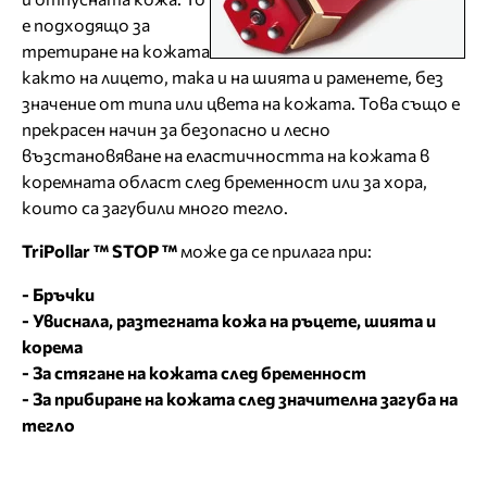
е подходящо за
третиране на кожата
както на лицето, така и на шията и раменете, без
значение от типа или цвета на кожата. Това също е
прекрасен начин за безопасно и лесно
възстановяване на еластичността на кожата в
коремната област след бременност или за хора,
които са загубили много тегло.
TriPollar ™ STOP ™
може да се прилага при:
- Бръчки
- Увиснала, разтегната кожа на ръцете, шията и
корема
- За стягане на кожата след бременност
- За прибиране на кожата след значителна загуба на
тегло