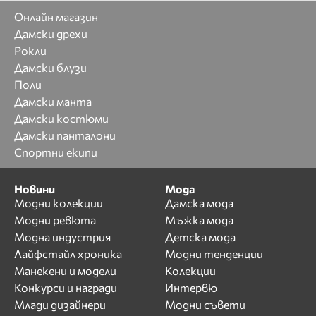
Онлайн магазин
Дамски дрехи
Рокли
Дамски блузи
Поли
Дамски манта
Дамски костюми
Дамски панталони
Спортни екипи
Новини
Мода
Модни колекции
Дамска мода
Модни ревюта
Мъжка мода
Модна индустрия
Детска мода
Лайфстайл хроника
Модни тенденции
Манекени и модели
Колекции
Конкурси и награди
Интервю
Млади дизайнери
Модни съвети