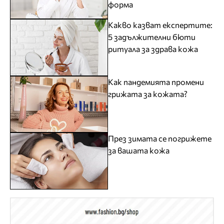
форма
Какво казват експертите:
5 задължителни бюти
ритуала за здрава кожа
Как пандемията промени
грижата за кожата?
През зимата се погрижете
за вашата кожа