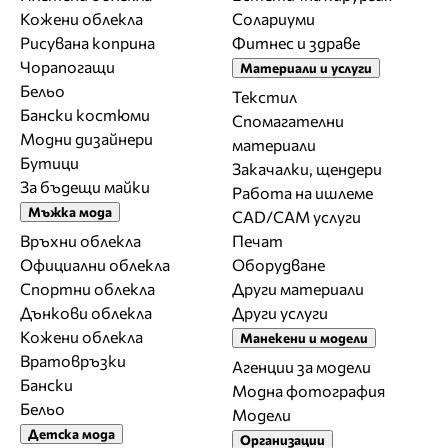
Кожени облекла
Солариуми
Рисувана коприна
Фитнес и здраве
Чорапогащи
Материали и услуги
Бельо
Текстил
Бански костюми
Спомагателни
Модни дизайнери
материали
Бутици
Закачалки, щендери
За бъдещи майки
Работа на ишлеме
Мъжка мода
CAD/CAM услуги
Връхни облекла
Печат
Официални облекла
Оборудване
Спортни облекла
Други материали
Дънкови облекла
Други услуги
Кожени облекла
Манекени и модели
Вратовръзки
Агенции за модели
Бански
Модна фотография
Бельо
Модели
Детска мода
Организации