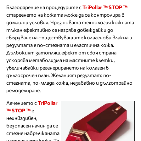
Благодарение на процедурите с
TriPollar ™ STOP ™
стареенето на кожата може да се контролира в
домашни условия. Чрез новата технология кожната
тъкан ефективно се нагрява довеждайки до
свързване на съществуващите колагенови влакна и
резултата е по-стегната и еластична кожа.
Дълбокият затоплящ ефект от своя страна
ускорява метаболизма на мастните клетки,
увеличавайки регенерирането на колаген в
дългосрочен план. Желаният резултат: по-
стегната, по-млада кожа, незабавно и дълготрайно
ремоделиране.
Лечението с
TriPollar
™ STOP ™
е
неинвазивен,
безопасен начин да се
стегне набръчканата
и отпусната кожа. То