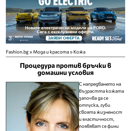
Fashion.bg
»
Мода и красота
»
Кожа
Процедура против бръчки в
домашни условия
С напредването на
възрастта кожата
започва да се
отпуска, губи
своята жизненост
и еластичност,
появяват се фини