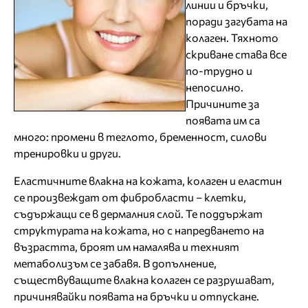
линии и бръчки,
поради загубата на
колаген. Тяхното
скриване става все
по-трудно и
непосилно.
Причините за
появата им са
много: промени в теглото, бременност, силови
тренировки и други.
Еластичните влакна на кожата, колаген и еластин
се произвеждат от фибробласти – клетки,
съдържащи се в дермалния слой. Те поддържат
структурата на кожата, но с напредването на
възрастта, броят им намалява и техният
метаболизъм се забавя. В допълнение,
съществуващите влакна колаген се разрушават,
причинявайки появата на бръчки и отпускане.