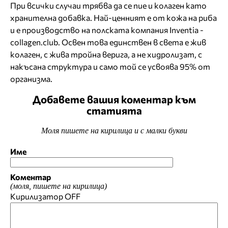
При всички случаи трябва да се пие и колаген като
хранителна добавка. Най-ценният е от кожа на риба
и е производство на полската компания Inventia -
collagen.club. Освен това единствен в света е жив
колаген, с жива тройна верига, а не хидролизат, с
накъсана структура и само той се усвоява 95% от
организма.
Добавете вашия коментар към
статията
Моля пишете на кирилица и с малки букви
Име
Коментар
(моля, пишете на кирилица)
Кирилизатор
OFF