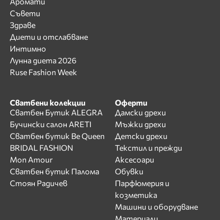
Аромати
Съвети
Здраве
Диети и отслабване
Интимно
Лунна диета 2026
Ruse Fashion Week
Сватбени колекции
Оферти
Сватбен Бутик ALEGRA
Дамски дрехи
Бучински салон ARETI
Мъжки дрехи
Сватбен бутик Be Queen
Детски дрехи
BRIDAL FASHION
Текстил и прежди
Mon Amour
Аксесоари
Сватбен бутик Палома
Обувки
Стоян Радичев
Парфюмерия и
козметика
Машини и оборудване
Материали