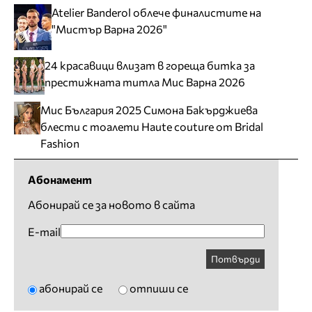
Atelier Banderol облече финалистите на
"Мистър Варна 2026"
24 красавици влизат в гореща битка за
престижната титла Мис Варна 2026
Мис България 2025 Симона Бакърджиева
блести с тоалети Haute couture от Bridal
Fashion
Абонамент
Абонирай се за новото в сайта
E-mail
Потвърди
абонирай се
отпиши се