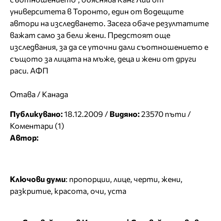
университета в Торонто, един от водещите
автори на изследването. Засега обаче резултатите
важат само за бели жени. Предстоят още
изследвания, за да се уточни дали съотношението е
същото за лицата на мъже, деца и жени от други
раси. АФП
Отава / Канада
Публикувано:
18.12.2009 /
Видяно:
23570 пъти /
Коментари (1)
Автор:
Ключови думи
:
пропорции
,
лице
,
черти
,
жени
,
разкритие
,
красота
,
очи
,
уста