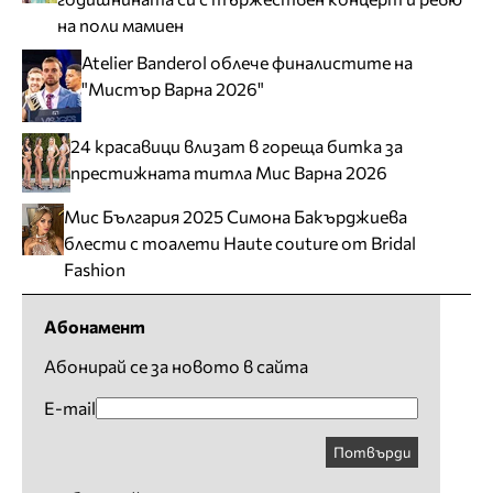
на поли мамиен
Atelier Banderol облече финалистите на
"Мистър Варна 2026"
24 красавици влизат в гореща битка за
престижната титла Мис Варна 2026
Мис България 2025 Симона Бакърджиева
блести с тоалети Haute couture от Bridal
Fashion
Абонамент
Абонирай се за новото в сайта
E-mail
Потвърди