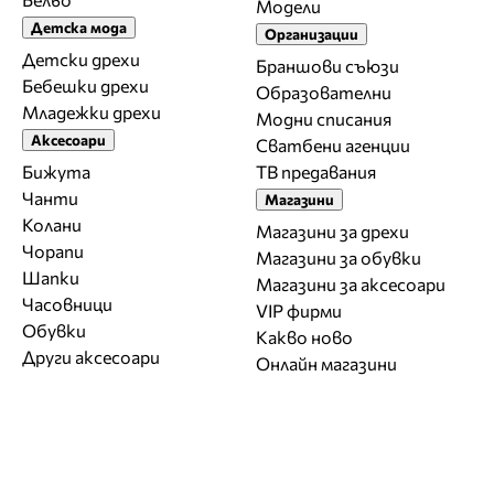
Модели
Детска мода
Организации
Детски дрехи
Браншови съюзи
Бебешки дрехи
Образователни
Младежки дрехи
Модни списания
Аксесоари
Сватбени агенции
Бижута
ТВ предавания
Чанти
Магазини
Колани
Магазини за дрехи
Чорапи
Магазини за обувки
Шапки
Магазини за aксесоари
Часовници
VIP фирми
Обувки
Какво ново
Други аксесоари
Онлайн магазини