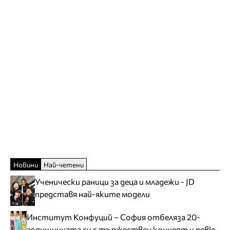
Новини
Най-четени
Ученически раници за деца и младежи - JD
представя най-яките модели
Институт Конфуций – София отбеляза 20-
годишнината си с тържествен концерт и ревю