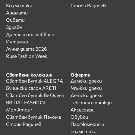
Козметика
Стоян Радичев
Аромати
Съвети
Здраве
Диети и отслабване
Интимно
Лунна диета 2026
Ruse Fashion Week
Сватбени колекции
Оферти
Сватбен Бутик ALEGRA
Дамски дрехи
Бучински салон ARETI
Мъжки дрехи
Сватбен бутик Be Queen
Детски дрехи
BRIDAL FASHION
Текстил и прежди
Mon Amour
Аксесоари
Сватбен бутик Палома
Обувки
Стоян Радичев
Парфюмерия и
козметика