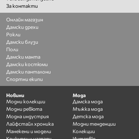
За контакти
Онлайн магазин
Дамски дрехи
Рокли
Дамски блузи
Поли
Дамски манта
Дамски костюми
Дамски панталони
Спортни екипи
Новини
Мода
Модни колекции
Дамска мода
Модни ревюта
Мъжка мода
Модна индустрия
Детска мода
Лайфстайл хроника
Модни тенденции
Манекени и модели
Колекции
Конкурси и награди
Интервю