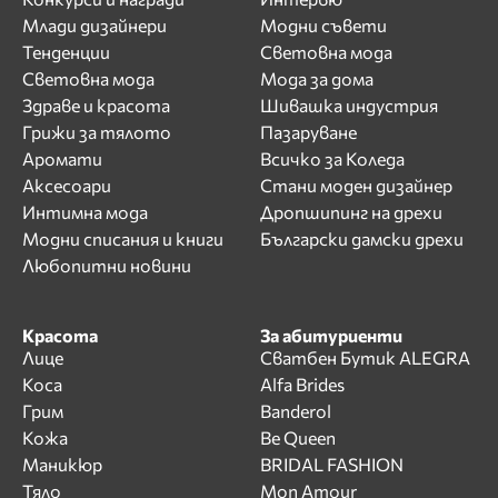
Млади дизайнери
Модни съвети
Тенденции
Световна мода
Световна мода
Мода за дома
Здраве и красота
Шивашка индустрия
Грижи за тялото
Пазаруване
Аромати
Всичко за Коледа
Аксесоари
Стани моден дизайнер
Интимна мода
Дропшипинг на дрехи
Модни списания и книги
Български дамски дрехи
Любопитни новини
Красота
За абитуриенти
Лице
Сватбен Бутик ALEGRA
Коса
Alfa Brides
Грим
Banderol
Кожа
Be Queen
Маникюр
BRIDAL FASHION
Тяло
Mon Amour