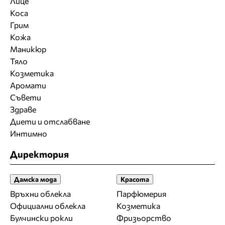
Лице
Коса
Грим
Кожа
Маникюр
Тяло
Козметика
Аромати
Съвети
Здраве
Диети и отслабване
Интимно
Директория
Дамска мода
Красота
Връхни облекла
Парфюмерия
Официални облекла
Козметика
Булчински рокли
Фризьорство