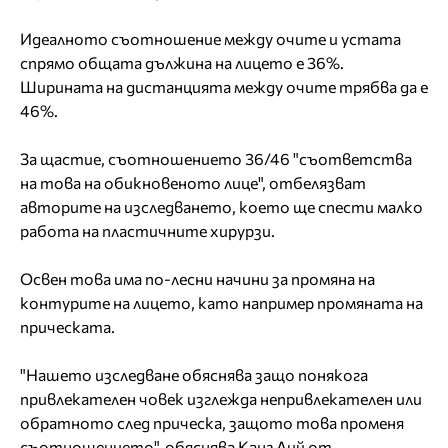
Идеалното съотношение между очите и устата
спрямо общата дължина на лицето е 36%.
Ширината на дистанцията между очите трябва да е
46%.
За щастие, съотношението 36/46 "съответства
на това на обикновеното лице", отбелязват
авторите на изследването, което ще спести малко
работа на пластичните хирурзи.
Освен това има по-лесни начини за промяна на
контурите на лицето, като например промяната на
прическата.
"Нашето изследване обяснява защо понякога
привлекателен човек изглежда непривлекателен или
обратното след прическа, защото това променя
съотношението", обяснява Канг Лий от