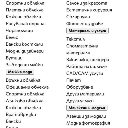
Спортни облекла
Салони за красота
Плетени облекла
Естетична хирургия
Кожени облекла
Солариуми
Рисувана коприна
Фитнес и здраве
Чорапогащи
Материали и услуги
Бельо
Текстил
Бански костюми
Спомагателни
Модни дизайнери
материали
Бутици
Закачалки, щендери
За бъдещи майки
Работа на ишлеме
Мъжка мода
CAD/CAM услуги
Връхни облекла
Печат
Официални облекла
Оборудване
Спортни облекла
Други материали
Дънкови облекла
Други услуги
Кожени облекла
Манекени и модели
Вратовръзки
Агенции за модели
Бански
Модна фотография
Бельо