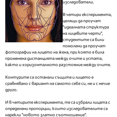
изследователи.
В четири експеримента,
целящи да проучат
"идеалната структура
на лицевите черти",
студентите са били
помолени да проучат
фотографии на лицето на жена, при която е била
променена дистанцията между очите и устата,
както и хоризонталното разстояние между очите.
Контурите са останали същите и лицето е
сравнявано с вариант на самото себе си, не и с нечие
друго.
И в четирите експеримента, те са избрали лицата с
определени пропорции, които изследователите са
нарекли "новото златно съотношение".