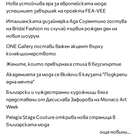
Нова устойчива ера за европейската мода:
успешният завършек на проекта FEA-VEE
Италианската дизайнерка Ада Сорентино гостува
на Bridal Fashion по случай първия рожден ден на
новия шоурум
ONE Gallery постави важен акцент върху
колекционерството
Жените, които превърнаха стила в безсмъртие
Академията за мода се включи в каузата "Подкрепи
една мечта"
Български и чуждестранни художници бяха
представени от Десислава Зафирова на Monaco Art
Week
Pelagia Stage Couture открива нова страница в
българската мода
още новини...