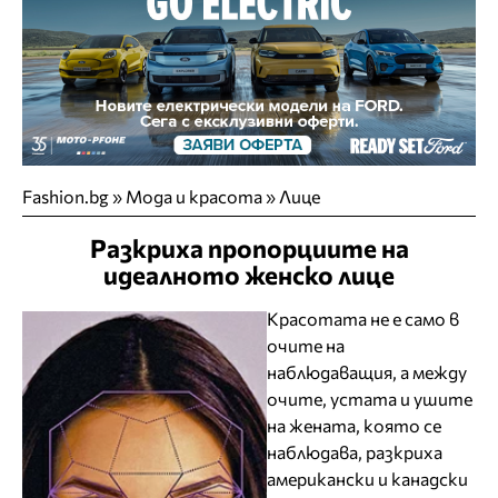
Fashion.bg
»
Мода и красота
»
Лице
Разкриха пропорциите на
идеалното женско лице
Красотата не е само в
очите на
наблюдаващия, а между
очите, устата и ушите
на жената, която се
наблюдава, разкриха
американски и канадски