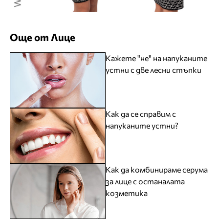
Още от Лице
Кажете "не" на напуканите
устни с две лесни стъпки
Как да се справим с
напуканите устни?
Как да комбинираме серума
за лице с останалата
козметика