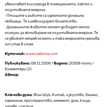
увеличават кислорода в помещениято, както и
позитивната енергия.
· Птиците и рибите са идеалните домашни
любимци. Те символизират богатство.
· Домашните животни могат да бъдат много
полезни за активиране на позитивната енергия. Те
се движат непрекъснато и така енергията прелива
от стая в стая.
Източник:
www.zadoma.com
Публикувано:
08.12.2009 /
Видяно:
20309 пъти /
Коментари (2)
Автор:
Ключови думи
:
Фън Шуй
,
Китай
,
изкуство
,
баланс
,
хармония
,
пространство
,
елемент
,
дом
,
къща
,
здраве
,
щастие