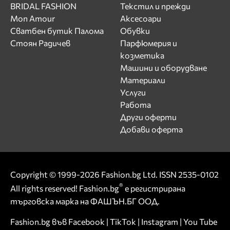
BRIDAL FASHION
Текстил и прежди
Mon Amour
Аксесоари
Сватбен бутик Палома
Обувки
Стоян Радичев
Парфюмерия и
козметика
Машини и оборудване
Материали
Услуги
Работа
Други оферти
Добави оферта
Copyright © 1999-2026 Fashion.bg Ltd. ISSN 2535-0102
®
All rights reserved! Fashion.bg
е регистрирана
търговска марка на ФАШЪН.БГ ООД.
Fashion.bg във
Facebook
|
TikTok
|
Instagram
|
You Tube