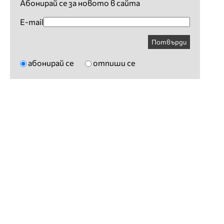
Абонирай се за новото в сайта
E-mail
Потвърди
абонирай се
отпиши се