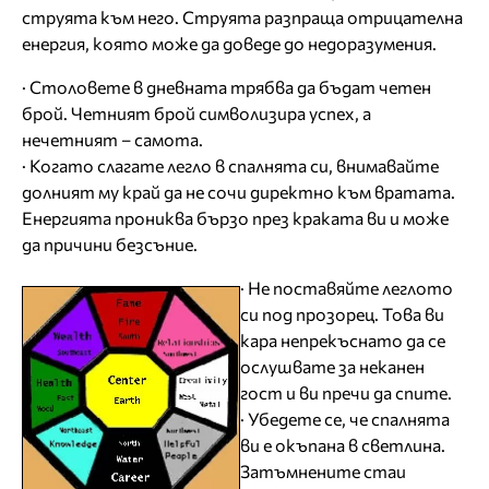
струята към него. Струята разпраща отрицателна
енергия, която може да доведе до недоразумения.
· Столовете в дневната трябва да бъдат четен
брой. Четният брой символизира успех, а
нечетният – самота.
· Когато слагате легло в спалнята си, внимавайте
долният му край да не сочи директно към вратата.
Енергията прониква бързо през краката ви и може
да причини безсъние.
· Не поставяйте леглото
си под прозорец. Това ви
кара непрекъснато да се
ослушвате за неканен
гост и ви пречи да спите.
· Убедете се, че спалнята
ви е окъпана в светлина.
Затъмнените стаи