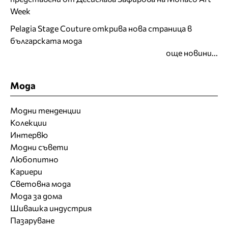
Week
Pelagia Stage Couture открива нова страница в
българската мода
още новини...
Мода
Модни тенденции
Колекции
Интервю
Модни съвети
Любопитно
Кариери
Световна мода
Мода за дома
Шивашка индустрия
Пазаруване