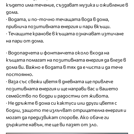
където има течение, създават музика и оживление в
дома.
· Водата, и по-точно течащата вода в дома,
привлича позитивната енергия и пари вкъщи.
· Течащите кранове в къщата означават изтичане
на пари от дома.
· Водопадчета и фонтанчета около входа на
къщата помагат на позитивната енергия да влезе в
дома ви. Важно е водата в тях да е чиста и да тече
постоянно.
· Ваза със свежи цветя в дневната ще привлече
позитивната енергия и ще направи вас и вашето
семейство по бодри и радостни от живота.
· Не дръжте в дома си кактуси или други цветя с
бодли, защото те излъчват отрицателна енергия и
могат да предизвикат спорове. Ако обаче ги
държите навън, те ще ви пазят от зло.