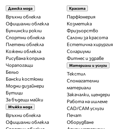
Дамска мода
Красота
Връхни облекла
Парфюмерия
Официални облекла
Козметика
Булчински рокли
Фризьорство
Спортни облекла
Салони за красота
Плетени облекла
Естетична хирургия
Кожени облекла
Солариуми
Рисувана коприна
Фитнес и здраве
Чорапогащи
Материали и услуги
Бельо
Текстил
Бански костюми
Спомагателни
Модни дизайнери
материали
Бутици
Закачалки, щендери
За бъдещи майки
Работа на ишлеме
Мъжка мода
CAD/CAM услуги
Връхни облекла
Печат
Официални облекла
Оборудване
Спортни облекла
Други материали