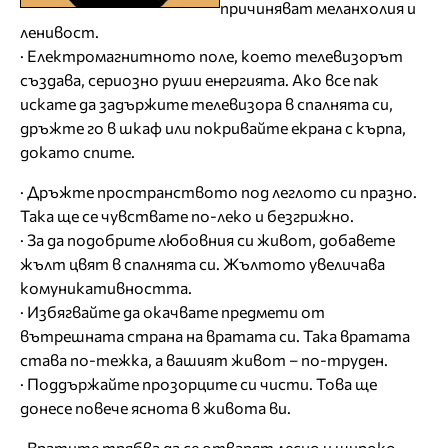
причиняват меланхолия и
ленивост.
· Електромагнитното поле, което телевизорът
създава, сериозно руши енергията. Ако все пак
искате да задържите телевизора в спалнята си,
дръжте го в шкаф или покривайте екрана с кърпа,
докато спите.
· Дръжте пространството под леглото си празно.
Така ще се чувствате по-леко и безгрижно.
· За да подобрите любовния си живот, добавете
жълт цвят в спалнята си. Жълтото увеличава
комуникативността.
· Избягвайте да окачвате предмети от
вътрешната страна на вратата си. Така вратата
става по-тежка, а вашият живот – по-труден.
· Поддържайте прозорците си чисти. Това ще
донесе повече яснота в живота ви.
· Вратите трябва да се отварят лесно и широко.