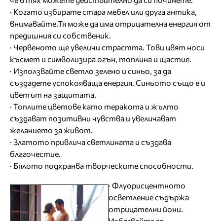
· Когато избирате стара мебел или друга антика,
внимавайте.Тя може да има отрицателна енергия от
предишния си собственик.
· Червеното ще увеличи страстта. Тови цвят носи
късмет и символизира огън, топлина и щастие.
· Използвайте светло зелено и синьо, за да
създадете успокояваща енергия. Синьото също е и
цветът на защитата.
· Toплите цветове като теракота и жълто
създават позитивни чувства и увеличават
желанието за живот.
· Златото привлича светлината и създава
благочестие.
· Бялото подхранва творческите способности.
· Флуорисцентното
осветление съдържа
отрицателни йони.
Избягвайте го.