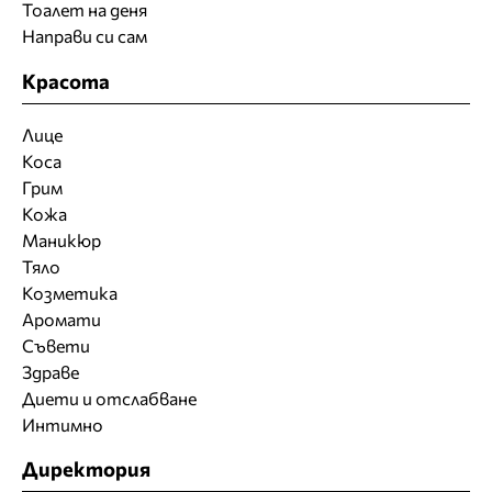
Тоалет на деня
Направи си сам
Красота
Лице
Коса
Грим
Кожа
Маникюр
Тяло
Козметика
Аромати
Съвети
Здраве
Диети и отслабване
Интимно
Директория