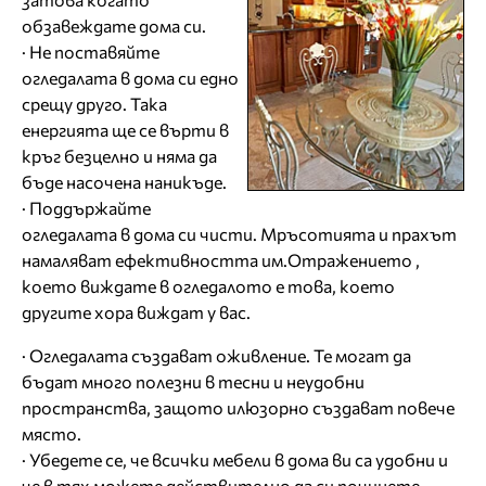
обзавеждате дома си.
· Не поставяйте
огледалата в дома си едно
срещу друго. Така
енергията ще се върти в
кръг безцелно и няма да
бъде насочена наникъде.
· Поддържайте
огледалата в дома си чисти. Мръсотията и прахът
намаляват ефективността им.Отражението ,
което виждате в огледалото е това, което
другите хора виждат у вас.
· Огледалата създават оживление. Те могат да
бъдат много полезни в тесни и неудобни
пространства, защото илюзорно създават повече
място.
· Убедете се, че всички мебели в дома ви са удобни и
че в тях можете действително да си починете.