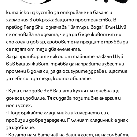
китайско изкуство за откриване на баланс и
хармония в обкръжаващото пространство. В
превод Feng Shui означава “ вятър и вода”. Фън Шуй
се основава на идеята, че за да бъде животът ни
спокоен и добър, гробовете на предците трябва да
се пазят от тези два елемента.
За да притворите някои от тайните на Фън Шуй
във вашия живот, трябва да направите известни
промени в дома си, за да осигурите здраве и щастие
за себе си и за тези, които обичате.
· Купа с плодове във вашата кухня или дневна ще
донесе изобилие. Тя създава позитивна енергия и
носи успех.
· Поддържайте хладилника и килерчето си с
провизии добре заредени. Пълният хладилник е знак
за изобилие.
· Когато наливате чай на вашия гост, не насочвайте