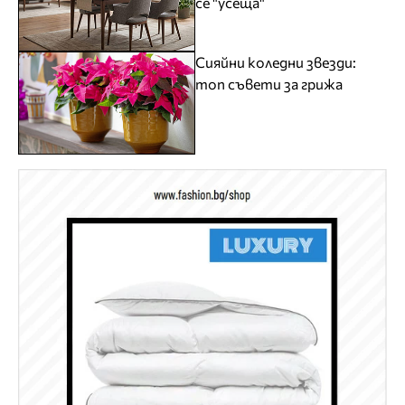
се "усеща"
Сияйни коледни звезди:
топ съвети за грижа