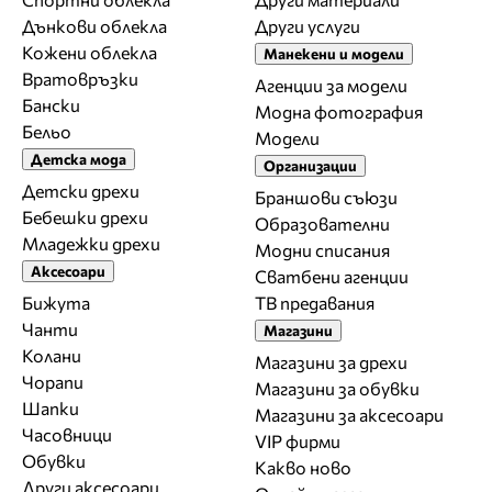
Дънкови облекла
Други услуги
Кожени облекла
Манекени и модели
Вратовръзки
Агенции за модели
Бански
Модна фотография
Бельо
Модели
Детска мода
Организации
Детски дрехи
Браншови съюзи
Бебешки дрехи
Образователни
Младежки дрехи
Модни списания
Аксесоари
Сватбени агенции
Бижута
ТВ предавания
Чанти
Магазини
Колани
Магазини за дрехи
Чорапи
Магазини за обувки
Шапки
Магазини за aксесоари
Часовници
VIP фирми
Обувки
Какво ново
Други аксесоари