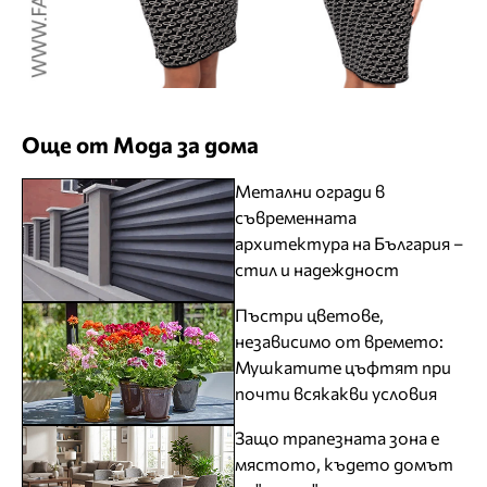
Още от Мода за дома
Метални огради в
съвременната
архитектура на България –
стил и надеждност
Пъстри цветове,
независимо от времето:
Мушкатите цъфтят при
почти всякакви условия
Защо трапезната зона е
мястото, където домът