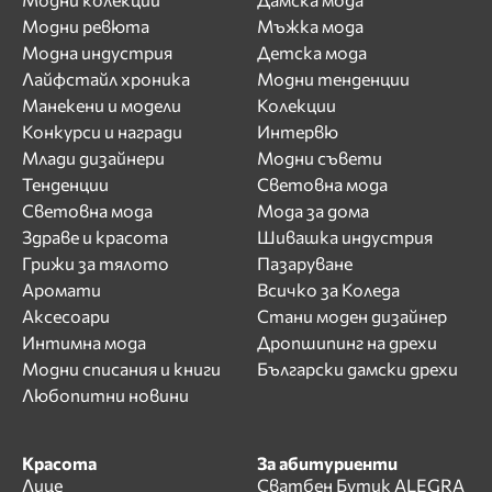
Модни ревюта
Мъжка мода
Модна индустрия
Детска мода
Лайфстайл хроника
Модни тенденции
Манекени и модели
Колекции
Конкурси и награди
Интервю
Млади дизайнери
Модни съвети
Тенденции
Световна мода
Световна мода
Мода за дома
Здраве и красота
Шивашка индустрия
Грижи за тялото
Пазаруване
Аромати
Всичко за Коледа
Аксесоари
Стани моден дизайнер
Интимна мода
Дропшипинг на дрехи
Модни списания и книги
Български дамски дрехи
Любопитни новини
Красота
За абитуриенти
Лице
Сватбен Бутик ALEGRA