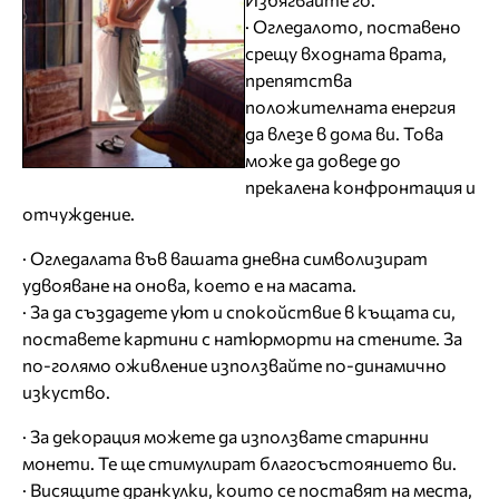
· Огледалото, поставено
срещу входната врата,
препятства
положителната енергия
да влезе в дома ви. Това
може да доведе до
прекалена конфронтация и
отчуждение.
· Огледалата във вашата дневна символизират
удвояване на онова, което е на масата.
· За да създадете уют и спокойствие в къщата си,
поставете картини с натюрморти на стените. За
по-голямо оживление използвайте по-динамично
изкуство.
· За декорация можете да използвате старинни
монети. Те ще стимулират благосъстоянието ви.
· Висящите дранкулки, които се поставят на места,