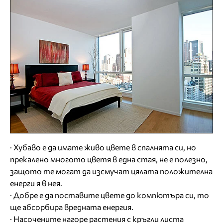
· Хубаво е да имате живо цвете в спалнята си, но
прекалено многото цветя в една стая, не е полезно,
защото те могат да изсмучат цялата положителна
енерги я в нея.
· Добре е да поставите цвете до компютъра си, то
ще абсорбира вредната енергия.
· Насочените нагоре растения с кръгли листа