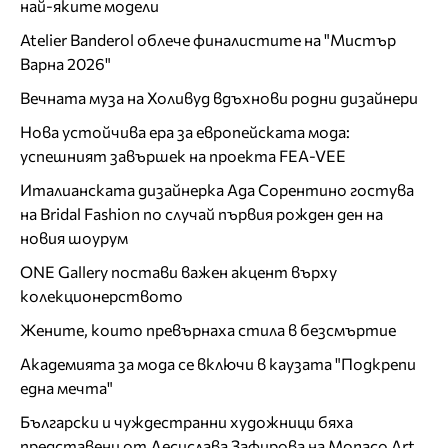
най-яките модели
Atelier Banderol облече финалистите на "Мистър
Варна 2026"
Вечната муза на Холивуд вдъхнови родни дизайнери
Нова устойчива ера за европейската мода:
успешният завършек на проекта FEA-VEE
Италианската дизайнерка Ада Сорентино гостува
на Bridal Fashion по случай първия рожден ден на
новия шоурум
ONE Gallery постави важен акцент върху
колекционерството
Жените, които превърнаха стила в безсмъртие
Академията за мода се включи в каузата "Подкрепи
една мечта"
Български и чуждестранни художници бяха
представени от Десислава Зафирова на Monaco Art