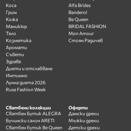
Коса
Alfa Brides
Грим
Banderol
Кожа
Be Queen
Маникюр
BRIDAL FASHION
Тяло
Mon Amour
Козметика
Стоян Радичев
Аромати
Съвети
Здраве
Диети и отслабване
Интимно
Лунна диета 2026
Ruse Fashion Week
Сватбени колекции
Оферти
Сватбен Бутик ALEGRA
Дамски дрехи
Бучински салон ARETI
Мъжки дрехи
Сватбен бутик Be Queen
Детски дрехи