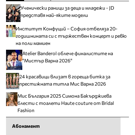
Ученически раници за деца и младежи - JD
представя най-яките модели
Институт Конфуций – София отбеляза 20-
годишнината си с тържествен концерт и ревю
на поли мамиен
Atelier Banderol облече финалистите на
"Мистър Варна 2026"
24 красавици влизат в гореща битка за
престижната титла Мис Варна 2026
Мис България 2025 Симона Бакърджиева
блести с тоалети Haute couture от Bridal
Fashion
Абонамент