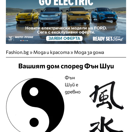
Fashion.bg
»
Мода и красота
»
Мода за дома
Вашият дом според Фън Шуи
Фън
Шуй e
древно