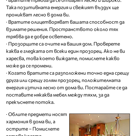
Така позитивната енергия и свежият въздух ще
проникват лесно в дома ви.
· Вратите олицетворяват вашата способност да
взимате решения. Пространството около тях
трябва да е добре осветено.
· Прозорците са очите на вашия дом. Проверете
каква е гледката от всеки един прозорец. Ако не ви
харесва, това което виждате, помислете какво
може да се промени.
· Когато вратите са разположени точно една срещу
друга или срещу голям прозорец, положителната
енергия изтича лесно от дома ви. Постарайте се да
поставите някаква мебел между тяхм, за да
прекъснете потока.
· Облите предмети носят
хармония в дома ви, а
острите – Помислете
затова когато