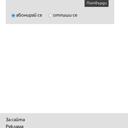
Потвърди
абонирай се
отпиши се
За сайта
Реклама