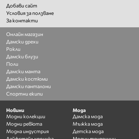
Добави сайт
Условия за ползване
За контакти
Онлайн магазин
Дамски дрехи
Рокли
Дамски блузи
Поли
Дамски манта
Дамски костюми
Дамски панталони
Спортни екипи
Новини
Мода
Модни колекции
Дамска мода
Модни ревюта
Мъжка мода
Модна индустрия
Детска мода
Лайфстайл хроника
Модни тенденции