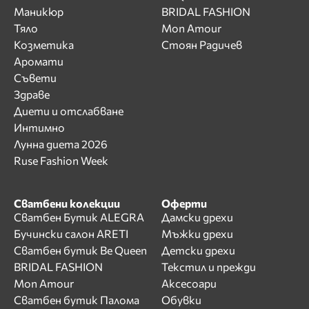
Маникюр
BRIDAL FASHION
Тяло
Mon Amour
Козметика
Стоян Радичев
Аромати
Съвети
Здраве
Диети и отслабване
Интимно
Лунна диета 2026
Ruse Fashion Week
Сватбени колекции
Оферти
Сватбен Бутик ALEGRA
Дамски дрехи
Бучински салон ARETI
Мъжки дрехи
Сватбен бутик Be Queen
Детски дрехи
BRIDAL FASHION
Текстил и прежди
Mon Amour
Аксесоари
Сватбен бутик Палома
Обувки