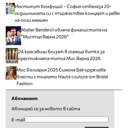
Институт Конфуций – София отбеляза 20-
годишнината си с тържествен концерт и ревю
на поли мамиен
Atelier Banderol облече финалистите на
"Мистър Варна 2026"
24 красавици влизат в гореща битка за
престижната титла Мис Варна 2026
Мис България 2025 Симона Бакърджиева
блести с тоалети Haute couture от Bridal
Fashion
Абонамент
Абонирай се за новото в сайта
E-mail