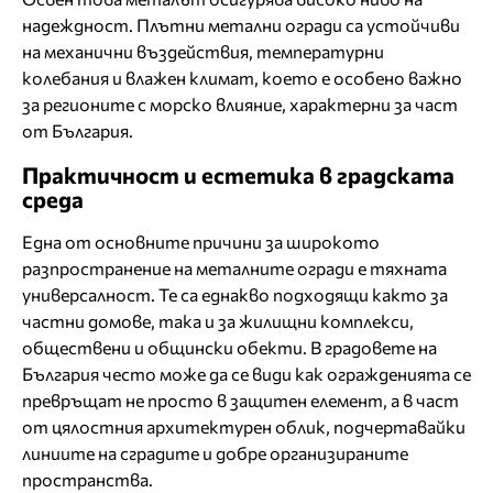
надеждност. Плътни метални огради са устойчиви
на механични въздействия, температурни
колебания и влажен климат, което е особено важно
за регионите с морско влияние, характерни за част
от България.
Практичност и естетика в градската
среда
Една от основните причини за широкото
разпространение на металните огради е тяхната
универсалност. Те са еднакво подходящи както за
частни домове, така и за жилищни комплекси,
обществени и общински обекти. В градовете на
България често може да се види как огражденията се
превръщат не просто в защитен елемент, а в част
от цялостния архитектурен облик, подчертавайки
линиите на сградите и добре организираните
пространства.