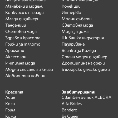
Манекени и модели
Колекции
Конкурси и награди
Интервю
Млади дизайнери
Модни съвети
Тенденции
Световна мода
Световна мода
Мода за дома
Здраве и красота
Шивашка индустрия
Грижи за тялото
Пазаруване
Аромати
Всичко за Коледа
Аксесоари
Стани моден дизайнер
Интимна мода
Дропшипинг на дрехи
Модни списания и книги
Български дамски дрехи
Любопитни новини
Красота
За абитуриенти
Лице
Сватбен Бутик ALEGRA
Коса
Alfa Brides
Грим
Banderol
Кожа
Be Queen