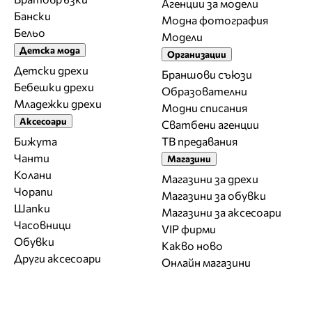
Агенции за модели
Бански
Модна фотография
Бельо
Модели
Детска мода
Организации
Детски дрехи
Браншови съюзи
Бебешки дрехи
Образователни
Младежки дрехи
Модни списания
Аксесоари
Сватбени агенции
Бижута
ТВ предавания
Чанти
Магазини
Колани
Магазини за дрехи
Чорапи
Магазини за обувки
Шапки
Магазини за aксесоари
Часовници
VIP фирми
Обувки
Какво ново
Други аксесоари
Онлайн магазини