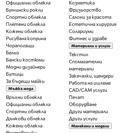
Официални облекла
Козметика
Булчински рокли
Фризьорство
Спортни облекла
Салони за красота
Плетени облекла
Естетична хирургия
Кожени облекла
Солариуми
Рисувана коприна
Фитнес и здраве
Чорапогащи
Материали и услуги
Бельо
Текстил
Бански костюми
Спомагателни
Модни дизайнери
материали
Бутици
Закачалки, щендери
За бъдещи майки
Работа на ишлеме
Мъжка мода
CAD/CAM услуги
Връхни облекла
Печат
Официални облекла
Оборудване
Спортни облекла
Други материали
Дънкови облекла
Други услуги
Кожени облекла
Манекени и модели
Вратовръзки