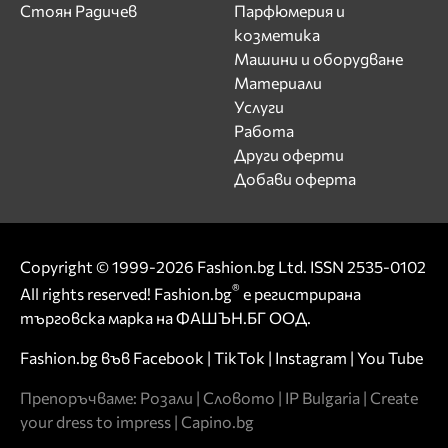
Стоян Радичев
Парфюмерия и
козметика
Машини и оборудване
Материали
Услуги
Работа
Други оферти
Добави оферта
Copyright © 1999-2026 Fashion.bg Ltd. ISSN 2535-0102
®
All rights reserved! Fashion.bg
е регистрирана
търговска марка на ФАШЪН.БГ ООД.
Fashion.bg във
Facebook
|
TikTok
|
Instagram
|
You Tube
Препоръчваме:
Розали
|
Словото
|
IP Bulgaria
|
Create
your dress to impress
|
Capino.bg