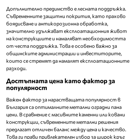
Допълнително предимство е лесната поддръжка.
Съвременните защитни покрития, като прахово
боядисване и антикорозионна обработка,
значително удължават експлоатационния живот
на конструкциите и намаляват необходимостта
от честа поддръжка. Това е особено важно за
общинските администрации и инвеститорите,
които се стремят да намалят експлоатационните
разходи.
Достъпната цена като фактор за
популярност
Важен фактор за нарастващата популярност в
България са оптималните метални оградни пана
цени. В сравнение с масивните каменни или ковани
конструкции, съвременните метални решения
предлагат отличен баланс между цена и качество.
Това ги прави привлекателен избор за широк кръг