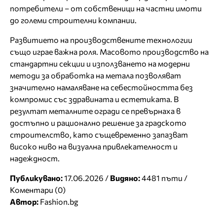
потребители – от собственици на частни имоти
до големи строителни компании.
Развитието на производствените технологии
също играе важна роля. Масовото производство на
стандартни секции и използването на модерни
методи за обработка на метала позволяват
значително намаляване на себестойността без
компромис със здравината и естетиката. В
резултат металните огради се превърнаха в
достъпно и рационално решение за градското
строителство, като същевременно запазват
високо ниво на визуална привлекателност и
надеждност.
Публикувано:
17.06.2026 /
Видяно:
4481 пъти /
Коментари (0)
Автор:
Fashion.bg