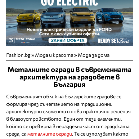
Fashion.bg
»
Мода и красота
»
Мода за дома
Металните огради в съвременната
архитектура на градовете в
България
Съвременният облик на българските градове се
формира чрез съчетанието на традиционни
архитектурни елементи и нови практични решения
в благоустройството. Един от тези елементи,
който се превърна в неразделна част от градската
среда, са
металните огради
. Те се използват както