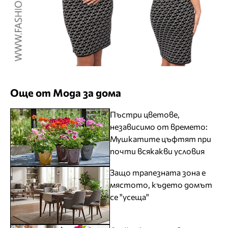
Още от Мода за дома
Пъстри цветове,
независимо от времето:
Мушкатите цъфтят при
почти всякакви условия
Защо трапезната зона е
мястото, където домът
се "усеща"