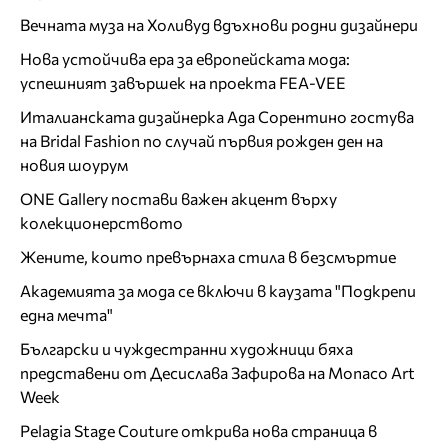
Вечната муза на Холивуд вдъхнови родни дизайнери
Нова устойчива ера за европейската мода:
успешният завършек на проекта FEA-VEE
Италианската дизайнерка Ада Сорентино гостува
на Bridal Fashion по случай първия рожден ден на
новия шоурум
ONE Gallery постави важен акцент върху
колекционерството
Жените, които превърнаха стила в безсмъртие
Академията за мода се включи в каузата "Подкрепи
една мечта"
Български и чуждестранни художници бяха
представени от Десислава Зафирова на Monaco Art
Week
Pelagia Stage Couture открива нова страница в