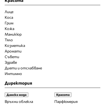
Красота
Лице
Коса
Грим
Кожа
Маникюр
Тяло
Козметика
Аромати
Съвети
Здраве
Диети и отслабване
Интимно
Директория
Дамска мода
Красота
Връхни облекла
Парфюмерия