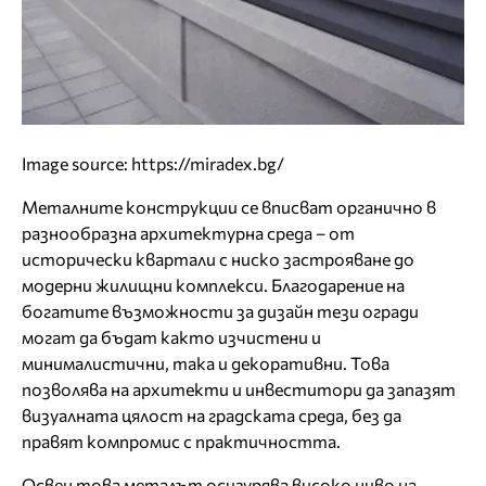
Image source: https://miradex.bg/
Металните конструкции се вписват органично в
разнообразна архитектурна среда – от
исторически квартали с ниско застрояване до
модерни жилищни комплекси. Благодарение на
богатите възможности за дизайн тези огради
могат да бъдат както изчистени и
минималистични, така и декоративни. Това
позволява на архитекти и инвеститори да запазят
визуалната цялост на градската среда, без да
правят компромис с практичността.
Освен това металът осигурява високо ниво на