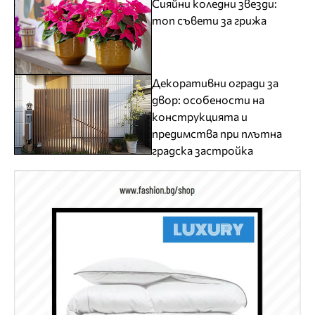
Сияйни коледни звезди:
топ съвети за грижа
Декоративни огради за
двор: особености на
конструкцията и
предимства при плътна
градска застройка