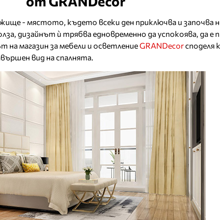
от GRANDecor
ище - мястото, където всеки ден приключва и започва н
лза, дизайнът ѝ трябва едновременно да успокоява, да е 
ът на магазин за мебели и осветление
GRANDecor
споделя 
завършен вид на спалнята.