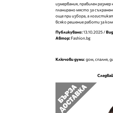
измервания, правилен размер 
планирано място за съхране
още при избора, а логистика
всяко решение работи за ком
Публикувано:
13.10.2025 /
Вид
Автор:
Fashion.bg
Ключови думи
:
дом
,
спалня
,
д
Следвай