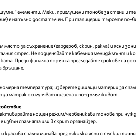
шумни“ елементи. Меки, приглушени тонове за стени и т
ие) е напълно достатъчен. При тапицерии търсете по-ви
място за съхранение (гардероб, скрин, ракла) и ясни зон
алния стрес. Не подценявайте кабелния мениджмънт и 
ата. Преди финална поръчка прегледайте срокове на дос
а връщане.
номерна температура; изберете дишащи материи за спалн
 за матрак осигуряват хигиена и по-дълъг живот.
окойствие
активирайте нощен режим/червеникави тонове при нужд
е извън спалнята или в скрит органайзер.
и красива спалня минава през няколко ясни стъпки: точни