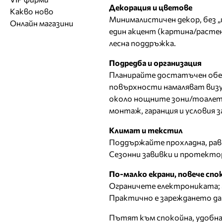
Обувки
Работа на ишлеме
Солариуми
Декорация и цветове
Какво ново
Модни списания
Модни дизайнери
Магазини за обувки
Други аксесоари
Минималистичен декор, без „
CAD/CAM услуги
Фитнес и здраве
Онлайн магазини
Сватбени агенции
Бутици
Магазини за aксесоари
един акцент (картина/растен
Печат
ТВ предавания
За бъдещи майки
лесна поддръжка.
Оборудване
Подредба и организация
Други материали
Планирайте достатъчен обем 
Други услуги
повърхности намаляват визу
около нощните зони/тоалетк
монтаж, гаранция и условия з
Климат и текстил
Поддържайте прохладна, рав
Сезонни завивки и протектор
По-малко екрани, повече сп
Ограничете електрониката; 
Практично е зареждането да 
Пътят към спокойна, удобна 