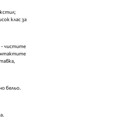
екстил;
сок клас за
и - чистите
контактите
тавка,
о бельо.
а.