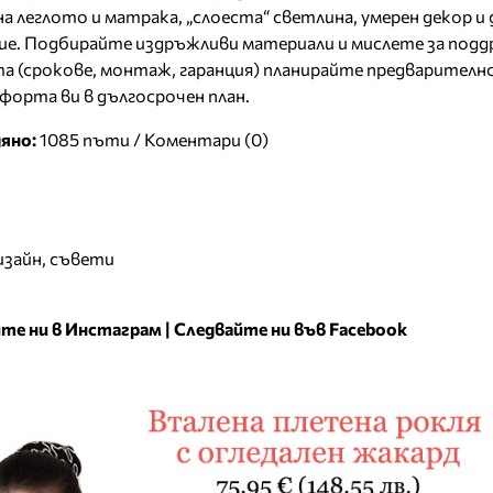
на леглото и матрака, „слоеста“ светлина, умерен декор и
ние. Подбирайте издръжливи материали и мислете за под
та (срокове, монтаж, гаранция) планирайте предварително
форта ви в дългосрочен план.
яно:
1085 пъти /
Коментари (0)
изайн
,
съвети
те ни в Инстаграм
|
Следвайте ни във Facebook