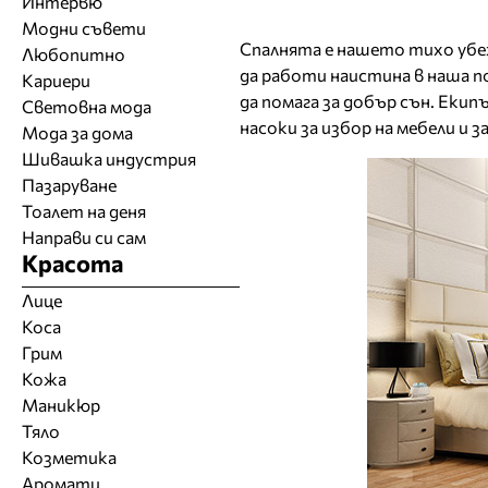
Интервю
Модни съвети
Спалнята е нашето тихо убеж
Любопитно
да работи наистина в наша по
Кариери
да помага за добър сън. Екип
Световна мода
насоки за избор на мебели и 
Мода за дома
Шивашка индустрия
Пазаруване
Тоалет на деня
Направи си сам
Красота
Лице
Коса
Грим
Кожа
Маникюр
Тяло
Козметика
Аромати