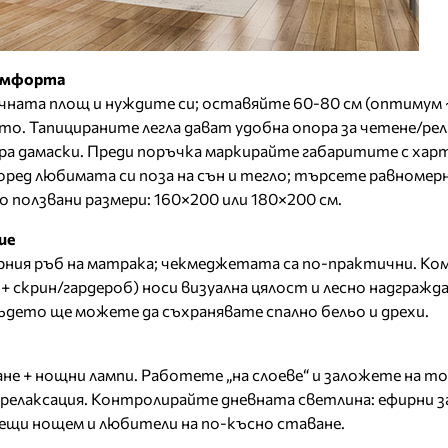
комфорта
чната площ и нуждите си; оставяйте 60-80 см (оптимум 
о. Тапицираните легла дават удобна опора за четене/рела
ра дамаски. Преди поръчка маркирайте габаритите с хар
ред любимата си поза на сън и тегло; търсете равномерн
ползвани размери: 160×200 или 180×200 см.
ие
рния ръб на матрака; чекмеджетата са по-практични. К
 + скрин/гардероб) носи визуална цялост и лесно надгражда
където ще можете да съхранявате спално бельо и дрехи.
не + нощни лампи. Работете „на слоеве“ и заложете на т
релаксация. Контролирайте дневната светлина: ефирни за
ещи нощем и любители на по-късно ставане.