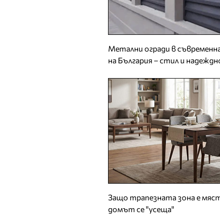
Метални огради в съвремен
на България – стил и надежд
Защо трапезната зона е мя
домът се "усеща"