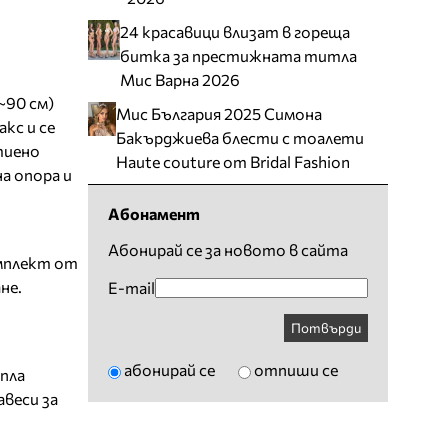
24 красавици влизат в гореща
битка за престижната титла
Мис Варна 2026
~90 см)
Мис България 2025 Симона
кс и се
Бакърджиева блести с тоалети
тиено
Haute couture от Bridal Fashion
а опора и
Абонамент
Абонирай се за новото в сайта
омплект от
не.
E-mail
Потвърди
абонирай се
отпиши се
опла
веси за