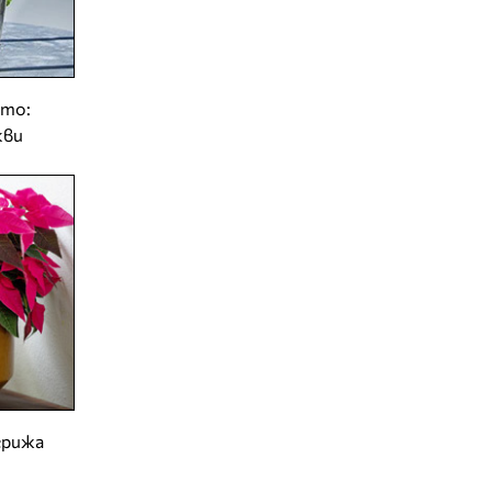
ето:
кви
грижа