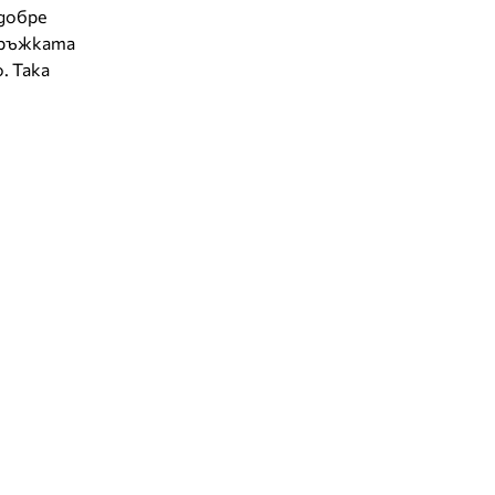
 добре
дръжката
. Така