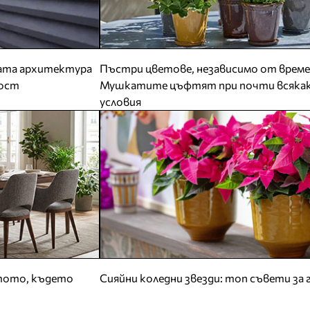
ната архитектура
Пъстри цветове, независимо от врем
ност
Мушкатите цъфтят при почти всяка
условия
стото, където
Сияйни коледни звезди: топ съвети за 