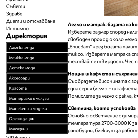
Съвети
Здраве
Диети и отслабване
Легло и матрак: базата на 
Интимно
Изберете размер според нали
Директория
свободен проход около леглот
„вписват“ чрез богата палит
Дамска мода
тиксо. Изберете матрака спо
Връхни облекла
Мъжка мода
тествайте твърдост. Често 
Официални облекла
Връхни облекла
Детска мода
Нощни шкафчета и съхранен
Булчински рокли
Официални облекла
Детски дрехи
Аксесоари
Съобразете височината с го
Спортни облекла
Спортни облекла
Бебешки дрехи
Бижута
една серия (легло + шкафчета
Красота
Плетени облекла
Дънкови облекла
Младежки дрехи
Помислете за легло с ракла, 
Чанти
Парфюмерия
Материали и услуги
Кожени облекла
Кожени облекла
Колани
Козметика
Текстил
Светлина, която успокоява
Манекени и модели
Рисувана коприна
Вратовръзки
Чорапи
Фризьорство
Основно осветление с димира
Спомагателни
Агенции за модели
Чорапогащи
Организации
Бански
Шапки
температура 2700-3000 K за 
материали
Салони за красота
Модна фотография
Браншови съюзи
Бельо
Бельо
Магазини
ранобудни, блекаут за работ
Часовници
Закачалки, щендери
Естетична хирургия
Модели
Образователни
Бански костюми
VIP фирми
Магазини за дрехи