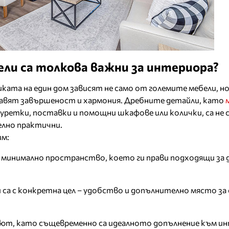
ли са толкова важни за интериора?
та на един дом зависят не само от големите мебели, но
авят завършеност и хармония. Дребните детайли, като
уретки, поставки и помощни шкафове или колички, са не 
елно практични.
им:
 минимално пространство, което ги прави подходящи за 
и са с конкретна цел – удобство и допълнително място за
уют, като същевременно са идеалното допълнение към ин