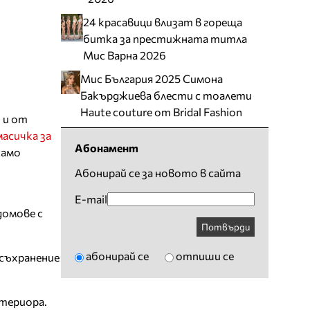
24 красавици влизат в гореща
битка за престижната титла
Мис Варна 2026
Мис България 2025 Симона
Бакърджиева блести с тоалети
Haute couture от Bridal Fashion
 и от
масичка за
Абонамент
само
Абонирай се за новото в сайта
E-mail
домове с
Потвърди
абонирай се
отпиши се
 съхранение
териора.