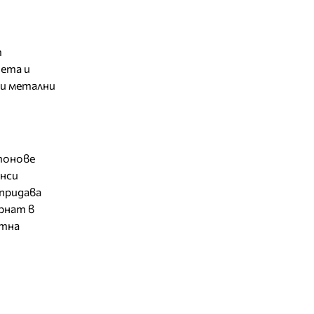
т
чета и
ли метални
тонове
нси
придава
рнат в
ртна