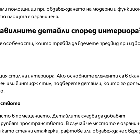
ими помощници при обзавеждането на модерни и функцио
то площта е ограничена.
равилните детайли според интериора
 особености, които трябва да вземете предвид при избо
щия стил на интериора. Ако основните елементи са в скан
ен или винтидж стил, подберете детайли, които го допъ
о.
анството
сто в помещението. Детайлите следва да добавят
трупват пространството. В случай че мястото е огранич
 като стенни етажерки, рафтове или обзавеждане с вгра