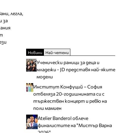
ни, легла,
и за
тания
ат
ези
Новини
Най-четени
Ученически раници за деца и
младежи - JD представя най-яките
модели
Институт Конфуций – София
отбеляза 20-годишнината си с
тържествен концерт и ревю на
поли мамиен
Atelier Banderol облече
финалистите на "Мистър Варна
2026"