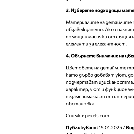
3. Изберете подходящи мат
Материалите на детайлите т
обзавеждането. Ако спалнята
помощни масички от същия м
елементи за елегантност.
4. Обърнете внимание на цв
Цветовете на детайлите тря
като дърво добавят уют, до
подчертават изискаността. 
характер, уют и функционалн
незаменима част от интерио
обстановка.
Снимка: pexels.com
Публикувано:
15.01.2025 /
Вид