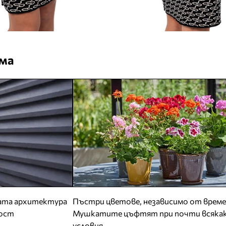
ома
ната архитектура
Пъстри цветове, независимо от врем
ност
Мушкатите цъфтят при почти всяка
условия