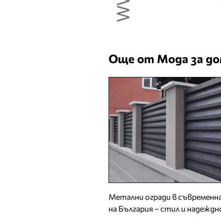
Още от Мода за д
Метални огради в съвремен
на България – стил и надежд