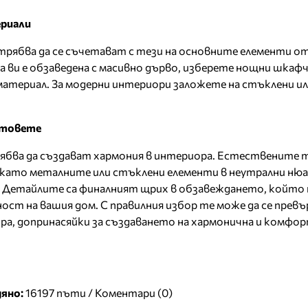
ериали
рябва да се съчетават с тези на основните елементи о
 ви е обзаведена с масивно дърво, изберете нощни шкаф
атериал. За модерни интериори заложете на стъклени и
етовете
бва да създават хармония в интериора. Естествените 
като металните или стъклени елементи в неутрални нюа
Детайлите са финалният щрих в обзавеждането, който 
ост на вашия дом. С правилния избор те може да се превъ
ра, допринасяйки за създаването на хармонична и комфо
яно:
16197 пъти /
Коментари (0)