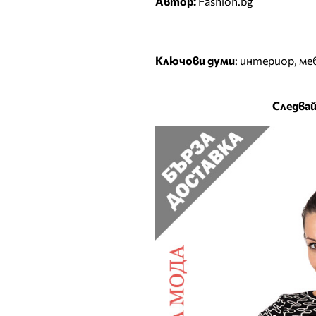
Автор:
Fashion.bg
Ключови думи
:
интериор
,
ме
Следвай