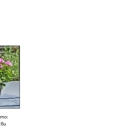
ето:
кви