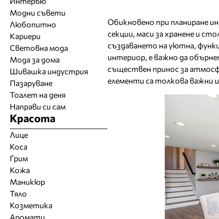
Интервю
Модни съвети
Обикновено при планиране ин
Любопитно
секции, маси за хранене и сто
Кариери
създаването на уютна, функ
Световна мода
интериор, е важно да обърне
Мода за дома
съществен принос за атмосфе
Шивашка индустрия
елементи са толкова важни и 
Пазаруване
Тоалет на деня
Направи си сам
Красота
Лице
Коса
Грим
Кожа
Маникюр
Тяло
Козметика
Аромати