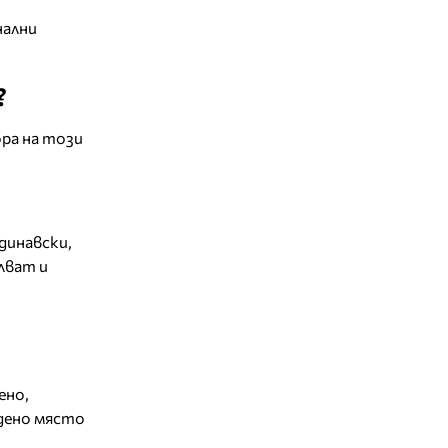
нални
?
ра на този
динавски,
лват и
ено,
дено място