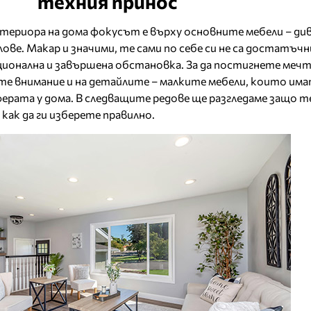
техния принос
териора на дома фокусът е върху основните мебели – дива
лове. Макар и значими, те сами по себе си не са достатъчн
ционална и завършена обстановка. За да постигнете меч
те внимание и на детайлите – малките мебели, които им
рата у дома. В следващите редове ще разгледаме защо т
как да ги изберете правилно.