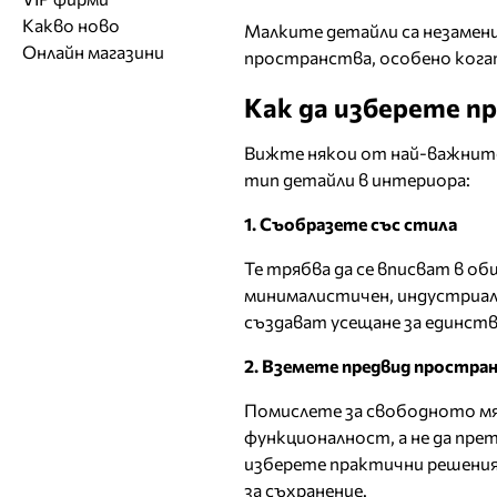
Обувки
Работа на ишлеме
Солариуми
Какво ново
Модни списания
Модни дизайнери
Магазини за обувки
Малките детайли са незамен
Други аксесоари
CAD/CAM услуги
Фитнес и здраве
Онлайн магазини
пространства, особено кога
Сватбени агенции
Бутици
Магазини за aксесоари
Печат
ТВ предавания
За бъдещи майки
Как да изберете п
Оборудване
Други материали
Вижте някои от най-важните
Други услуги
тип детайли в интериора:
1. Съобразете със стила
Те трябва да се вписват в об
минималистичен, индустриал
създават усещане за единств
2. Вземете предвид простр
Помислете за свободното мя
функционалност, а не да пре
изберете практични решения
за съхранение.