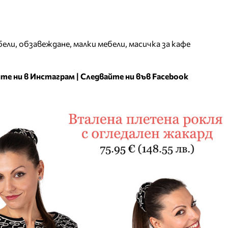
бели
,
обзавеждане
,
малки мебели
,
масичка за кафе
те ни в Инстаграм
|
Следвайте ни във Facebook