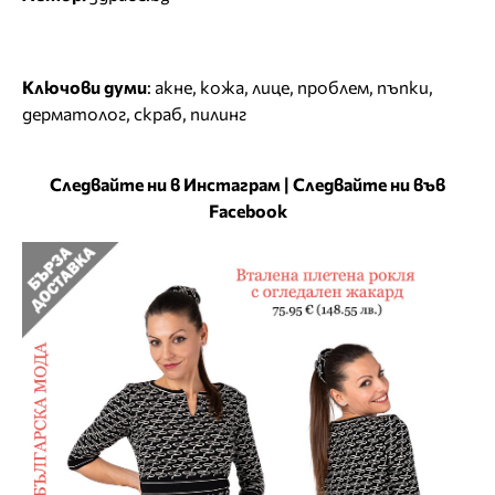
Ключови думи
:
акне
,
кожа
,
лице
,
проблем
,
пъпки
,
дерматолог
,
скраб
,
пилинг
Следвайте ни в Инстаграм
|
Следвайте ни във
Facebook