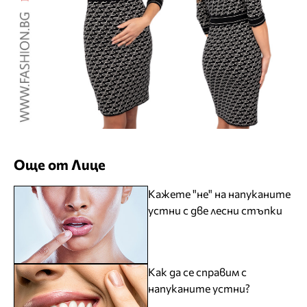
Още от Лице
Кажете "не" на напуканите
устни с две лесни стъпки
Как да се справим с
напуканите устни?