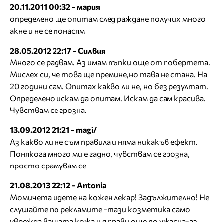
20.11.2011 00:32 - мария
определено ще опитам след раждане получих много
акне и не се понасям
28.05.2012 22:17 - Силвия
Много се радвам. Аз имам пъпки още от побертета.
Мислех си, че това ще премине,но тава не стана. На
20 години сам. Опитах какво ли не, но без резултат.
Определено искам да опитам. Искам да сам красива.
Чувствам се грозна.
13.09.2012 21:21 - magi/
Аз какво ли не съм правила и няма никакъв ефект.
Понякога много ми е гадно, чувствам се грозна,
просто срамувам се
21.08.2013 22:12 - Antonia
Момичета идете на кожен лекар! Задължително! Не
слушайте по рекламите -тази козметика само
уврежда вашата кожа и я прави още по ужасна-аз