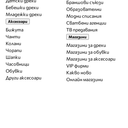
Детски дрехи
Браншови съюзи
Бебешки дрехи
Образователни
Младежки дрехи
Модни списания
Аксесоари
Сватбени агенции
Бижута
ТВ предавания
Чанти
Магазини
Колани
Магазини за дрехи
Чорапи
Магазини за обувки
Шапки
Магазини за aксесоари
Часовници
VIP фирми
Обувки
Какво ново
Други аксесоари
Онлайн магазини