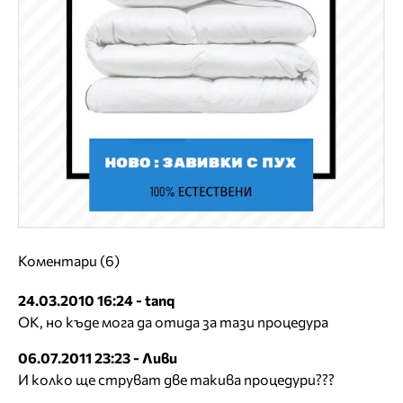
Коментари (6)
24.03.2010 16:24 - tanq
ОК, но къде мога да отида за тази процедура
06.07.2011 23:23 - Ливи
И колко ще струват две такива процедури???