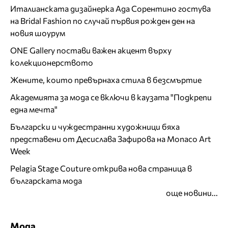
Италианската дизайнерка Ада Сорентино гостува
на Bridal Fashion по случай първия рожден ден на
новия шоурум
ONE Gallery постави важен акцент върху
колекционерството
Жените, които превърнаха стила в безсмъртие
Академията за мода се включи в каузата "Подкрепи
една мечта"
Български и чуждестранни художници бяха
представени от Десислава Зафирова на Monaco Art
Week
Pelagia Stage Couture открива нова страница в
българската мода
още новини...
Мода