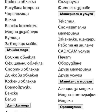
Кожени облекла
Солариуми
Рисувана коприна
Фитнес и здраве
Чорапогащи
Материали и услуги
Бельо
Текстил
Бански костюми
Спомагателни
Модни дизайнери
материали
Бутици
Закачалки, щендери
За бъдещи майки
Работа на ишлеме
Мъжка мода
CAD/CAM услуги
Връхни облекла
Печат
Официални облекла
Оборудване
Спортни облекла
Други материали
Дънкови облекла
Други услуги
Кожени облекла
Манекени и модели
Вратовръзки
Агенции за модели
Бански
Модна фотография
Бельо
Модели
Детска мода
Организации