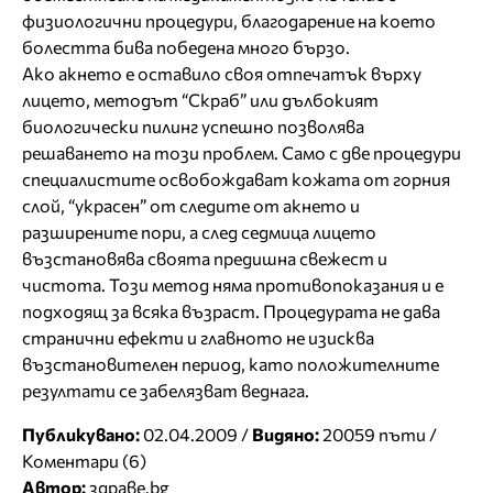
физиологични процедури, благодарение на което
болестта бива победена много бързо.
Ако акнето е оставило своя отпечатък върху
лицето, методът “Скраб” или дълбокият
биологически пилинг успешно позволява
решаването на този проблем. Само с две процедури
специалистите освобождават кожата от горния
слой, “украсен” от следите от акнето и
разширените пори, а след седмица лицето
възстановява своята предишна свежест и
чистота. Този метод няма противопоказания и е
подходящ за всяка възраст. Процедурата не дава
странични ефекти и главното не изисква
възстановителен период, като положителните
резултати се забелязват веднага.
Публикувано:
02.04.2009 /
Видяно:
20059 пъти /
Коментари (6)
Автор:
здраве.bg