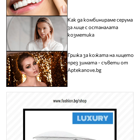
Как да комбинираме серума
за лице с останалата
козметика
Грижа за кожата на лицето
през зимата - съвети от
Aptekanove.bg