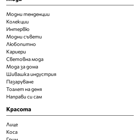
Модни тенденции
Колекции
Интервю
Модни съвети
Любопитно
Кариери
Световна мода
Мода за дома
Шивашка индустрия
Пазаруване
Тоалет на деня
Направи си сам
Красота
Лице
Коса
Грим