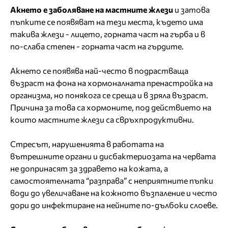
Акнето е заболяване на мастните жлези
и затова
пъпките се появяват на тези места, където има
такива жлези - лицето, горната част на гърба и в
по-слаба степен - горната част на гърдите.
Акнето се появява най-често в подрастваща
възраст на фона на хормоналната пренастройка на
организма, но понякога се среща и в зряла възраст.
Причина за това са хормоните, под действието на
които мастните жлези са свръхпродуктивни.
Стресът, нарушенията в работата на
вътрешните органи и дисбактериозата на червата
не допринасят за здравето на кожата, а
самостоятелната “разправа” с неприятните пъпки
води до увеличаване на кожното възпаление и често
дори до инфектиране на нейните по-дълбоки слоеве.