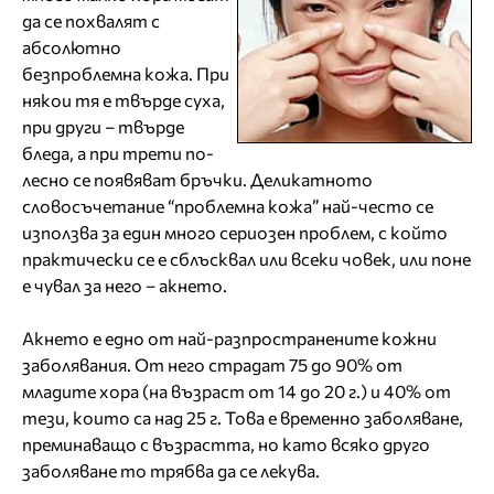
да се похвалят с
абсолютно
безпроблемна кожа. При
някои тя е твърде суха,
при други – твърде
бледа, а при трети по-
лесно се появяват бръчки. Деликатното
словосъчетание “проблемна кожа” най-често се
използва за един много сериозен проблем, с който
практически се е сблъсквал или всеки човек, или поне
е чувал за него – акнето.
Акнето е едно от най-разпространените кожни
заболявания. От него страдат 75 до 90% от
младите хора (на възраст от 14 до 20 г.) и 40% от
тези, които са над 25 г. Това е временно заболяване,
преминаващо с възрастта, но като всяко друго
заболяване то трябва да се лекува.