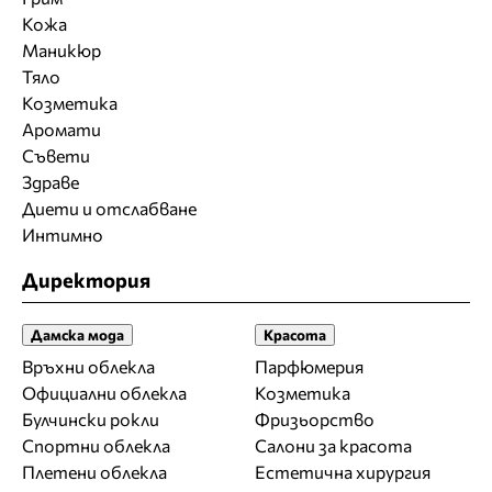
Кожа
Маникюр
Тяло
Козметика
Аромати
Съвети
Здраве
Диети и отслабване
Интимно
Директория
Дамска мода
Красота
Връхни облекла
Парфюмерия
Официални облекла
Козметика
Булчински рокли
Фризьорство
Спортни облекла
Салони за красота
Плетени облекла
Естетична хирургия