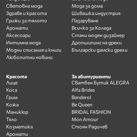
Световна мода
Мода за дома
Здраве и красота
Шивашка индустрия
Грижи за тялото
Пазаруване
Аромати
Всичко за Коледа
Аксесоари
Стани моден дизайнер
Интимна мода
Дропшипинг на дрехи
Модни списания и книги
Български дамски дрехи
Любопитни новини
Красота
За абитуриенти
Лице
Сватбен Бутик ALEGRA
Коса
Alfa Brides
Грим
Banderol
Кожа
Be Queen
Маникюр
BRIDAL FASHION
Тяло
Mon Amour
Козметика
Стоян Радичев
Аромати