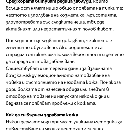
Сред хората битуват редица заблуди
, които
всъщност нямат нищо общо с появата на пъпките:
честото използване на козметика, мръсотията,
злоупотребата със сладките неща, твърде
активният или недостатъчният полов живот.
Последните изследвания доказват, че акнето е
генетично обусловено. Ако родителите са
страдали от акне, има голяма вероятност и детето
да страда от това заболяване.
Съществуват и интересни данни за взаимната
връзка между емоционалното натоварване на
човека и състоянието на неговата кожа. Понякога
дори болката от нанесена обида или гневът в
отговор на това не ни напускат няколко дни и
веднага се появяват проблеми с кожата.
Как да си върнем здравата кожа
Някои дерматолози прилагат уникална методика за
съвместяване на медикаментозно лечение с