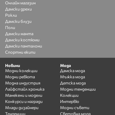
Онлайн магазин
Дамски дрехи
Рокли
Дамски блузи
Поли
Дамски манта
Дамски костюми
Дамски панталони
Спортни екипи
Новини
Мода
Модни колекции
Дамска мода
Модни ревюта
Мъжка мода
Модна индустрия
Детска мода
Лайфстайл хроника
Модни тенденции
Манекени и модели
Колекции
Конкурси и награди
Интервю
Млади дизайнери
Модни съвети
Тенденции
Световна мода