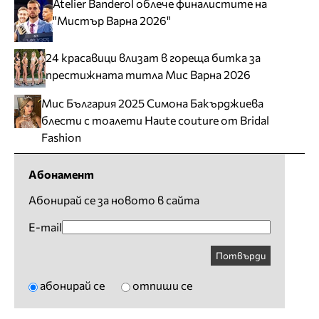
Atelier Banderol облече финалистите на
"Мистър Варна 2026"
24 красавици влизат в гореща битка за
престижната титла Мис Варна 2026
Мис България 2025 Симона Бакърджиева
блести с тоалети Haute couture от Bridal
Fashion
Абонамент
Абонирай се за новото в сайта
E-mail
Потвърди
абонирай се
отпиши се