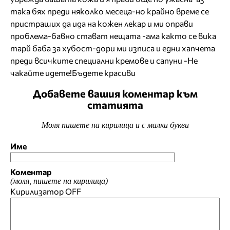
така бях преди няколко месеца-но крайно време се
пристраших да ида на кожен лекар и ми оправи
проблема-бавно стават нещата -ама както се вика
тарй баба за хубост-дори ми изписа и едни хапчета
преди всичките специални кремове и сапуни -Не
чакайте идете!Бъдете красиви
Добавете вашия коментар към
статията
Моля пишете на кирилица и с малки букви
Име
Коментар
(моля, пишете на кирилица)
Кирилизатор
OFF