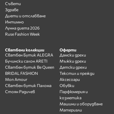
Съвети
Здраве
Диети и отслабване
Интимно
Лунна диета 2026
Ruse Fashion Week
Сватбени колекции
Оферти
Сватбен Бутик ALEGRA
Дамски дрехи
Бучински салон ARETI
Мъжки дрехи
Сватбен бутик Be Queen
Детски дрехи
BRIDAL FASHION
Текстил и прежди
Mon Amour
Аксесоари
Сватбен бутик Палома
Обувки
Стоян Радичев
Парфюмерия и
козметика
Машини и оборудване
Материали