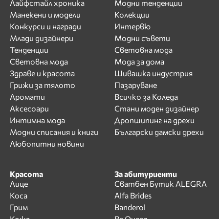
Лайфстайл хроника
Модни тенденции
Манекени и модели
Колекции
Конкурси и награди
Интервю
Млади дизайнери
Модни съвети
Тенденции
Световна мода
Световна мода
Мода за дома
Здраве и красота
Шивашка индустрия
Грижи за тялото
Пазаруване
Аромати
Всичко за Коледа
Аксесоари
Стани моден дизайнер
Интимна мода
Дропшипинг на дрехи
Модни списания и книги
Български дамски дрехи
Любопитни новини
Красота
За абитуриенти
Лице
Сватбен Бутик ALEGRA
Коса
Alfa Brides
Грим
Banderol
Кожа
Be Queen