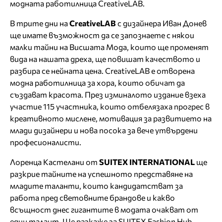
модната работилница CreativeLAB.
В трите дни на
CreativeLAB
с дизайнера Иван Донев
ще имате възможност да се запознаете с някои
малки тайни на Висшата Мода, които ще променят
вида на нашата дреха, ще повишат качеството и
разбира се нейната цена. CreativeLAB е отворена
модна работилница за хора, които обичат да
създават красота. През изминалото издание взеха
участие 115 участника, които отбелязаха прогрес в
креативното мислене, мотивация за развитието на
млади дизайнери и нова посока за вече утвърдени
професионалисти.
Лоренца Кастелани от
SUITEX INTERNATIONAL
ще
разкрие тайните на успешното представяне на
младите таланти, които кандидатстват за
работа пред световните брандове и какво
всъщност днес гигантите в модата очакват от
един талант. Ще разкаже за SUITEX Fashion Hub,