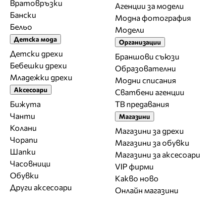
Вратовръзки
Агенции за модели
Бански
Модна фотография
Бельо
Модели
Детска мода
Организации
Детски дрехи
Браншови съюзи
Бебешки дрехи
Образователни
Младежки дрехи
Модни списания
Аксесоари
Сватбени агенции
Бижута
ТВ предавания
Чанти
Магазини
Колани
Магазини за дрехи
Чорапи
Магазини за обувки
Шапки
Магазини за aксесоари
Часовници
VIP фирми
Обувки
Какво ново
Други аксесоари
Онлайн магазини