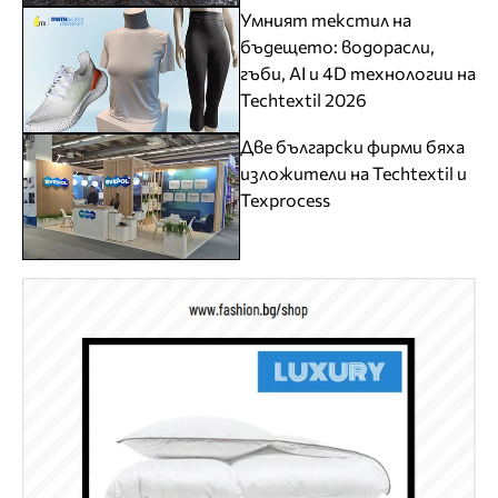
Умният текстил на
бъдещето: водорасли,
гъби, AI и 4D технологии на
Techtextil 2026
Две български фирми бяха
изложители на Techtextil и
Texprocess