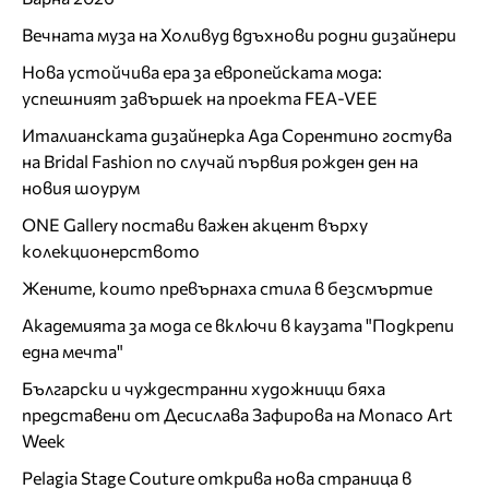
Вечната муза на Холивуд вдъхнови родни дизайнери
Нова устойчива ера за европейската мода:
успешният завършек на проекта FEA-VEE
Италианската дизайнерка Ада Сорентино гостува
на Bridal Fashion по случай първия рожден ден на
новия шоурум
ONE Gallery постави важен акцент върху
колекционерството
Жените, които превърнаха стила в безсмъртие
Академията за мода се включи в каузата "Подкрепи
една мечта"
Български и чуждестранни художници бяха
представени от Десислава Зафирова на Monaco Art
Week
Pelagia Stage Couture открива нова страница в