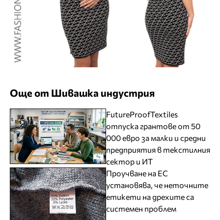
Още от Шивашка индустрия
FutureProofTextiles
отпуска грантове от 50
000 евро за малки и средни
предприятия в текстилния
сектор и ИТ
Проучване на ЕС
установява, че неточните
етикети на дрехите са
системен проблем