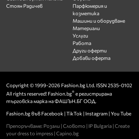
Стоян Радичев
Парфюмерия и
козметика
Машини и оборудване
Материали
Услуги
Работа
Други оферти
Добави оферта
Copyright © 1999-2026 Fashion.bg Ltd. ISSN 2535-0102
®
All rights reserved! Fashion.bg
е регистрирана
търговска марка на ФАШЪН.БГ ООД.
Fashion.bg във
Facebook
|
TikTok
|
Instagram
|
You Tube
Препоръчваме:
Розали
|
Словото
|
IP Bulgaria
|
Create
your dress to impress
|
Capino.bg