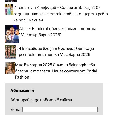
Институт Конфуций – София отбеляза 20-
годишнината си с тържествен концерт и ревю
на поли мамиен
Atelier Banderol облече финалистите на
"Мистър Варна 2026"
24 красавици влизат в гореща битка за
престижната титла Мис Варна 2026
Мис България 2025 Симона Бакърджиева
блести с тоалети Haute couture от Bridal
Fashion
Абонамент
Абонирай се за новото в сайта
E-mail