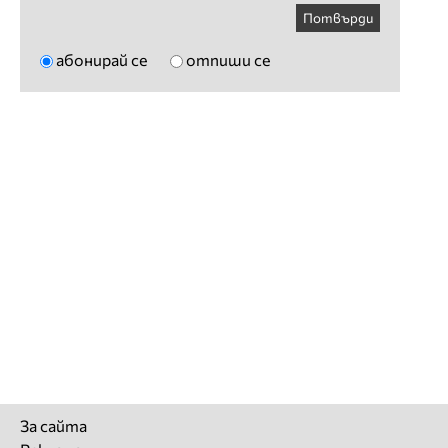
Потвърди
абонирай се
отпиши се
За сайта