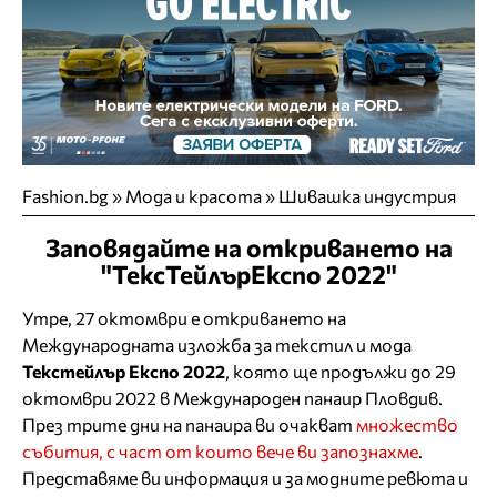
Fashion.bg
»
Мода и красота
»
Шивашка индустрия
Заповядайте на откриването на
"ТексТейлърЕкспо 2022"
Утре, 27 октомври е откриването на
Международната изложба за текстил и мода
Текстейлър Експо 2022
, която ще продължи до 29
октомври 2022 в Международен панаир Пловдив.
През трите дни на панаира ви очакват
множество
събития, с част от които вече ви запознахме
.
Представяме ви информация и за модните ревюта и