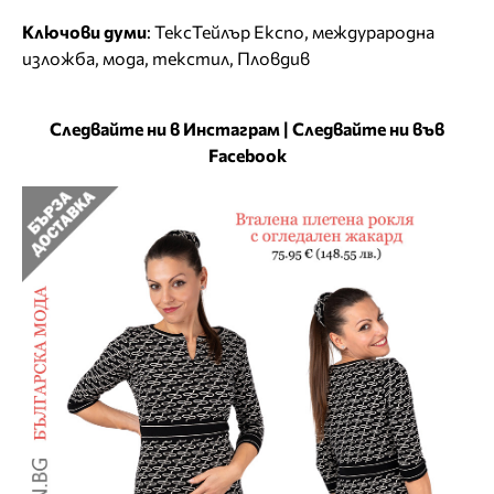
Ключови думи
:
ТексТейлър Експо
,
междурародна
изложба
,
мода
,
текстил
,
Пловдив
Следвайте ни в Инстаграм
|
Следвайте ни във
Facebook