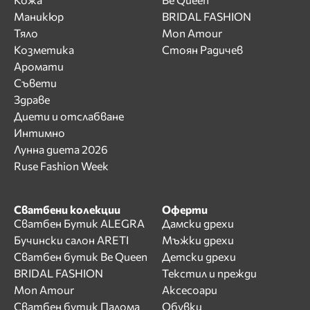
Маникюр
BRIDAL FASHION
Тяло
Mon Amour
Козметика
Стоян Радичев
Аромати
Съвети
Здраве
Диети и отслабване
Интимно
Лунна диета 2026
Ruse Fashion Week
Сватбени колекции
Оферти
Сватбен Бутик ALEGRA
Дамски дрехи
Бучински салон ARETI
Мъжки дрехи
Сватбен бутик Be Queen
Детски дрехи
BRIDAL FASHION
Текстил и прежди
Mon Amour
Аксесоари
Сватбен бутик Палома
Обувки