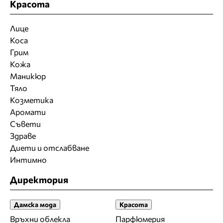
Красота
Лице
Коса
Грим
Кожа
Маникюр
Тяло
Козметика
Аромати
Съвети
Здраве
Диети и отслабване
Интимно
Директория
Дамска мода
Красота
Връхни облекла
Парфюмерия