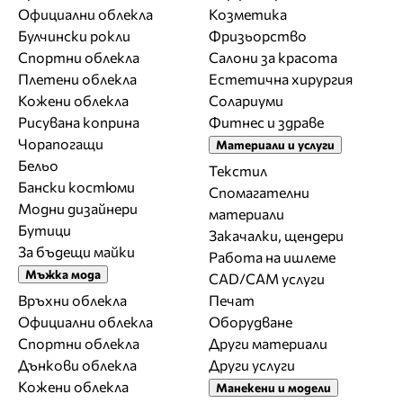
Официални облекла
Козметика
Булчински рокли
Фризьорство
Спортни облекла
Салони за красота
Плетени облекла
Естетична хирургия
Кожени облекла
Солариуми
Рисувана коприна
Фитнес и здраве
Чорапогащи
Материали и услуги
Бельо
Текстил
Бански костюми
Спомагателни
Модни дизайнери
материали
Бутици
Закачалки, щендери
За бъдещи майки
Работа на ишлеме
Мъжка мода
CAD/CAM услуги
Връхни облекла
Печат
Официални облекла
Оборудване
Спортни облекла
Други материали
Дънкови облекла
Други услуги
Кожени облекла
Манекени и модели