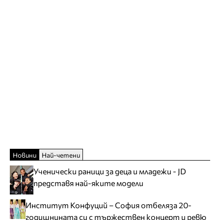
Новини
Най-четени
Ученически раници за деца и младежи - JD
представя най-яките модели
Институт Конфуций – София отбеляза 20-
годишнината си с тържествен концерт и ревю