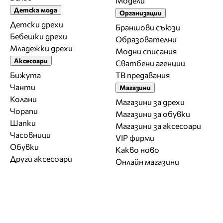
Модели
Детска мода
Организации
Детски дрехи
Браншови съюзи
Бебешки дрехи
Образователни
Младежки дрехи
Модни списания
Аксесоари
Сватбени агенции
Бижута
ТВ предавания
Чанти
Магазини
Колани
Магазини за дрехи
Чорапи
Магазини за обувки
Шапки
Магазини за aксесоари
Часовници
VIP фирми
Обувки
Какво ново
Други аксесоари
Онлайн магазини