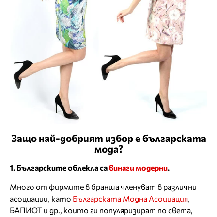
Защо най-добрият избор е българската
мода?
1. Българските облекла са
винаги модерни
.
Много от фирмите в бранша членуват в различни
асоциации, като
Българската Модна Асоциация
,
БАПИОТ и др., които ги популяризират по света,