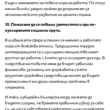
бъде и наемането на повече хора на работа. По този
начин всички заедно можем да допринесем за
икономическото развитие на цялата страна.
10. Помагаме да се повиши заетостта и при по-
изолираните социални групи.
В шивашката сфера успешно се наемат и работят
хора от всякакви етноси. Традиционно трудно
интегриращите се и изолирани малцинства имат
достъп до работа, с която да си осигурят доходи. В
следствие на това те няма да бъдат зависими
финансово за помощ от държавата и като
резултат държавни средства ще могат да бъдат
пренасочени към други належащи проблеми в
страната.
И така, избирайки българска мода, можете да
бъдете сигурни, че вземате правилния избор за себе
си, че ще се чувствате комфортно и ще изглеждате