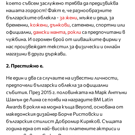
което съвсем заслужено трябва да предизвиква
нашата гордост! Факт е, че разнообразните
българските облекла -
за жени
, мъже и деца, за
бременни,
кожени
,
дънкови
, сатенени, спортни или
официални,
дамски манта
,
рокли
са предпочитани в
чужбина. И огромен брой от шивашките фирми у
нас произвеждат текстил за физически и онлайн
магазини в други държави.
2. Престижно е.
Не един и два са случаите на известни личности,
предпочели български облекла за официални
събития. През 2015 г. половинката на Марк Антъни
Шанън де Лима се появи на наградите BM Latin
Awards в рокля на модна къща Beyond, основана от
македонския дизайнер Борче Ристовски и
българския стилист Добромир Киряков. Същата
година една от най-високо платените актриси и