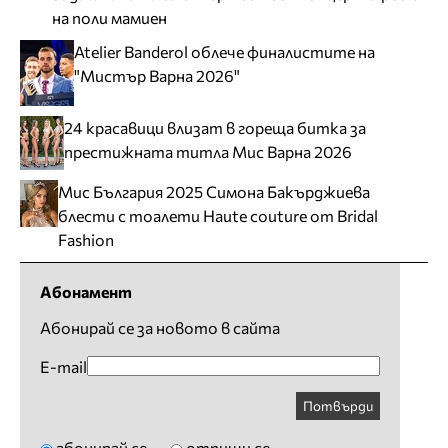
на поли мамиен
Atelier Banderol облече финалистите на
"Мистър Варна 2026"
24 красавици влизат в гореща битка за
престижната титла Мис Варна 2026
Мис България 2025 Симона Бакърджиева
блести с тоалети Haute couture от Bridal
Fashion
Абонамент
Абонирай се за новото в сайта
E-mail
Потвърди
абонирай се
отпиши се