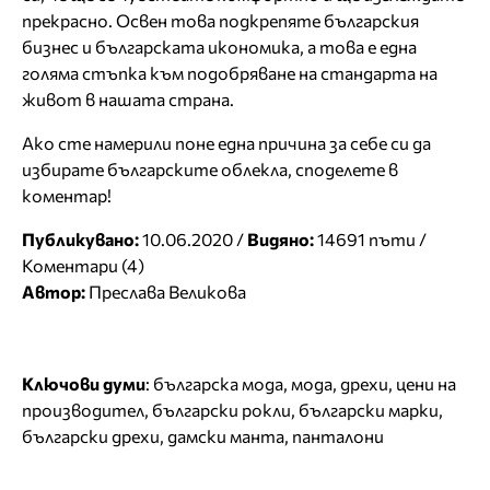
прекрасно. Освен това подкрепяте българския
бизнес и българската икономика, а това е една
голяма стъпка към подобряване на стандарта на
живот в нашата страна.
Ако сте намерили поне една причина за себе си да
избирате българските облекла, споделете в
коментар!
Публикувано:
10.06.2020 /
Видяно:
14691 пъти /
Коментари (4)
Автор:
Преслава Великова
Ключови думи
:
българска мода
,
мода
,
дрехи
,
цени на
производител
,
български рокли
,
български марки
,
български дрехи
,
дамски манта
,
панталони