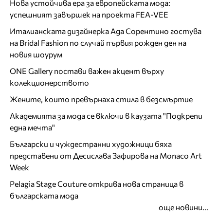
Нова устойчива ера за европейската мода:
успешният завършек на проекта FEA-VEE
Италианската дизайнерка Ада Сорентино гостува
на Bridal Fashion по случай първия рожден ден на
новия шоурум
ONE Gallery постави важен акцент върху
колекционерството
Жените, които превърнаха стила в безсмъртие
Академията за мода се включи в каузата "Подкрепи
една мечта"
Български и чуждестранни художници бяха
представени от Десислава Зафирова на Monaco Art
Week
Pelagia Stage Couture открива нова страница в
българската мода
още новини...