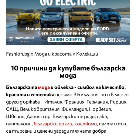
Fashion.bg
»
Мода и красота
»
Колекции
10 причини да купувате българска
мода
Българската
мода
и облекла - символ на качество,
красота и естетика
не само в България, но и в много
други държави - Италия, Франция, Германия, Гърция,
САЩ, Великобритания, Финландия, Норвегия,
Швеция, Дания и др. Българските ризи, сака,
панталони,
български рокли
,
костюми
, палта и т.н.
са търсени и ценени заради тяхната добра