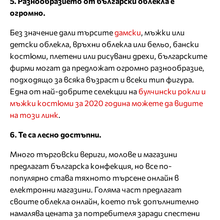
5. Разнообразието от български облекла е
огромно.
Без значение дали търсите
дамски
, мъжки или
детски облекла, връхни облекла или бельо, бански
костюми, плетени или рисувани дрехи, българските
фирми могат да предложат огромно разнообразие,
подходящо за всяка възраст и всеки тип фигура.
Една от най-добрите селекции на
булчински рокли и
мъжки костюми за 2020 година можете да видите
на този линк
.
6. Те са лесно достъпни.
Много търговски вериги, молове и магазини
предлагат българска конфекция, но все по-
популярно става тяхното търсене онлайн в
електронни магазини. Голяма част предлагат
своите облекла онлайн, което пък допълнително
намалява цената за потребителя заради спестени