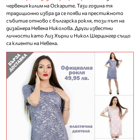
червения килим на Оскарите. Тази година тя
традиционно избра да се появи на престижното
събитие отново с българска рокля, този път на
дизайнера Невена Николова. Други известни
личности като Лиз Хърли и Никол Шерцингер също
са клиенти на Невена.