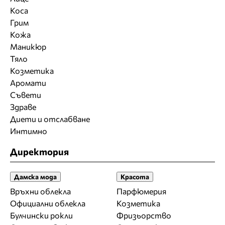
Коса
Грим
Кожа
Маникюр
Тяло
Козметика
Аромати
Съвети
Здраве
Диети и отслабване
Интимно
Директория
Дамска мода
Красота
Връхни облекла
Парфюмерия
Официални облекла
Козметика
Булчински рокли
Фризьорство