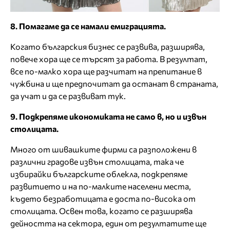
8. Помагаме да се намали емиграцията.
Когато българския бизнес се развива, разширява,
повече хора ще се търсят за работа. В резултат,
все по-малко хора ще разчитат на препитание в
чужбина и ще предпочитат да останат в страната,
да учат и да се развиват тук.
9. Подкрепяме икономиката не само в, но и извън
столицата.
Много от шивашките фирми са разположени в
различни градове извън столицата, така че
избирайки българските облекла, подкрепяме
развитието и на по-малките населени места,
където безработицата е доста по-висока от
столицата. Освен това, когато се разширява
дейността на сектора, един от резултатите ще