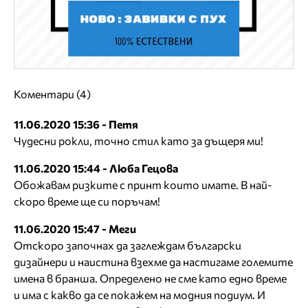
Коментари (4)
11.06.2020 15:36 - Петя
Чудесни рокли, точно стил като за дъщеря ми!
11.06.2020 15:44 - Люба Гецова
Обожавам ризките с принт които имате. В най-
скоро време ще си поръчам!
11.06.2020 15:47 - Меги
Отскоро започнах да заглеждам български
дизайнери и наистина взехме да настигаме големите
имена в бранша. Определено не сме като едно време
и има с какво да се покажем на модния подиум. И