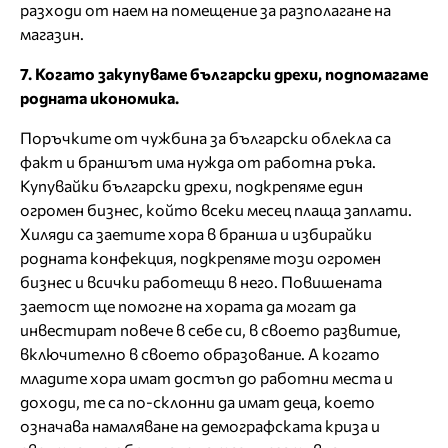
разходи от наем на помещение за разполагане на
магазин.
7. Когато закупуваме български дрехи, подпомагаме
родната икономика.
Поръчките от чужбина за български облекла са
факт и браншът има нужда от работна ръка.
Купувайки български дрехи, подкрепяме един
огромен бизнес, който всеки месец плаща заплати.
Хиляди са заетите хора в бранша и избирайки
родната конфекция, подкрепяме този огромен
бизнес и всички работещи в него. Повишената
заетост ще помогне на хората да могат да
инвестират повече в себе си, в своето развитие,
включително в своето образование. А когато
младите хора имат достъп до работни места и
доходи, те са по-склонни да имат деца, което
означава намаляване на демографската криза и