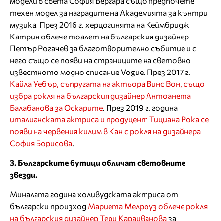
модели в света София Вергара също предпочете
техен модел за наградите на Академията за кънтри
музика. През 2016 г. херцогинята на Кеймбридж
Катрин облече тоалет на българския дизайнер
Петър Рогачев за благотворително събитие и с
него също се появи на страниците на световно
известното модно списание Vogue. През 2017 г.
Кайла Уебър, съпругата на актьора Винс Вон, също
избра рокля на българския дизайнер Антоанета
Балабанова за Оскарите
. През 2019 г. година
италианската актриса и продуцент Тициана Рока се
появи на червения килим в Кан с рокля на дизайнера
София Борисова
.
3. Българските бутици обличат световните
звезди.
Миналата година холивудската актриса от
български произход
Мариета Мелроуз облече рокля
на българския дизайнер Тери Караиванова
за