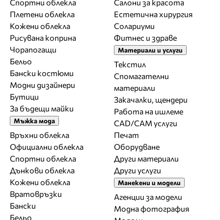
Спортни облекла
Салони за красота
Плетени облекла
Естетична хирургия
Кожени облекла
Солариуми
Рисувана коприна
Фитнес и здраве
Чорапогащи
Материали и услуги
Бельо
Текстил
Бански костюми
Спомагателни
Модни дизайнери
материали
Бутици
Закачалки, щендери
За бъдещи майки
Работа на ишлеме
Мъжка мода
CAD/CAM услуги
Връхни облекла
Печат
Официални облекла
Оборудване
Спортни облекла
Други материали
Дънкови облекла
Други услуги
Кожени облекла
Манекени и модели
Вратовръзки
Агенции за модели
Бански
Модна фотография
Бельо