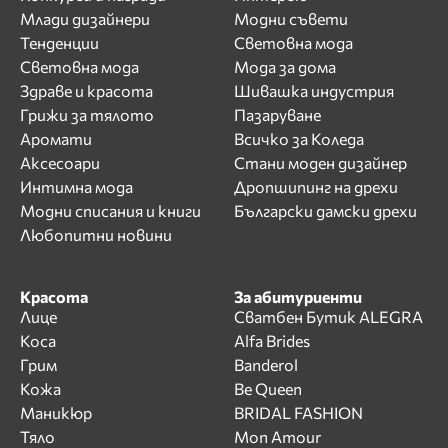
Млади дизайнери
Модни съвети
Тенденции
Световна мода
Световна мода
Мода за дома
Здраве и красота
Шивашка индустрия
Грижи за тялото
Пазаруване
Аромати
Всичко за Коледа
Аксесоари
Стани моден дизайнер
Интимна мода
Дропшипинг на дрехи
Модни списания и книги
Български дамски дрехи
Любопитни новини
Красота
За абитуриенти
Лице
Сватбен Бутик ALEGRA
Коса
Alfa Brides
Грим
Banderol
Кожа
Be Queen
Маникюр
BRIDAL FASHION
Тяло
Mon Amour