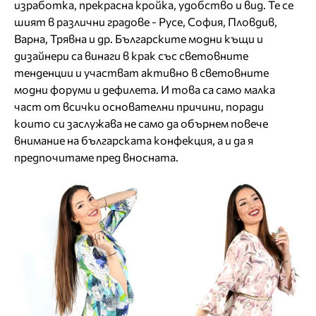
изработка, прекрасна кройка, удобство и вид. Те се
шият в различни градове - Русе, София, Пловдив,
Варна, Трявна и др. Българските модни къщи и
дизайнери са винаги в крак със световните
тенденции и участват активно в световните
модни форуми и дефилета. И това са само малка
част от всички основателни причини, поради
които си заслужава не само да обърнем повече
внимание на българската конфекция, а и да я
предпочитаме пред вносната.