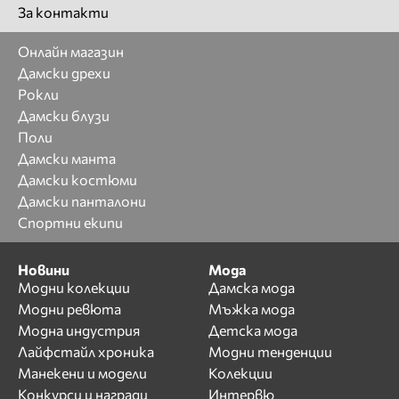
За контакти
Онлайн магазин
Дамски дрехи
Рокли
Дамски блузи
Поли
Дамски манта
Дамски костюми
Дамски панталони
Спортни екипи
Новини
Мода
Модни колекции
Дамска мода
Модни ревюта
Мъжка мода
Модна индустрия
Детска мода
Лайфстайл хроника
Модни тенденции
Манекени и модели
Колекции
Конкурси и награди
Интервю