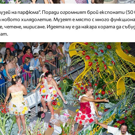
музей на парфюма“. Поради огромният брой експонати (50 
а новото хилядолетие. Музеят е място с много функцион
не, четене, мирисане. Идеята му е да накара хората да съб
ат.