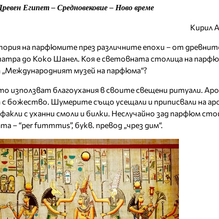
Древен Египет – Средновековие – Ново време
Кирил 
ория на парфюмите през различните епохи – от древнит
патра до Коко Шанел. Коя е световната столица на парфю
 „Международният музей на парфюма“?
то използват благоухания в своите свещени ритуали. А
ка с божество. Шумерите също усещали и приписвали на 
факли с уханни смоли и билки. Неслучайно зад парфюм сто
а – “per fummmus”, букв. превод „чрез дим“.