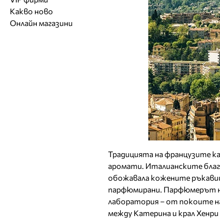
Обувки
Работа на ишлеме
Солариуми
Какво ново
Модни списания
Модни дизайнери
Магазини за обувки
Други аксесоари
CAD/CAM услуги
Фитнес и здраве
Онлайн магазини
Сватбени агенции
Бутици
Магазини за aксесоари
Печат
ТВ предавания
За бъдещи майки
Оборудване
Други материали
Други услуги
Традицията на французите к
аромати. Италианските благо
обожавала кожените ръкавици
парфюмирани. Парфюмерът на
лаборатория – от покоите на
между Катерина и крал Хенри