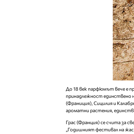
До 18 век парфюмът вече е п
принадлежност единствено на
(Франиция), Сицилия и Калабр
ароматни растения, единств
Грас (Франция) се счита за с
„Годишният фестивал на жасм