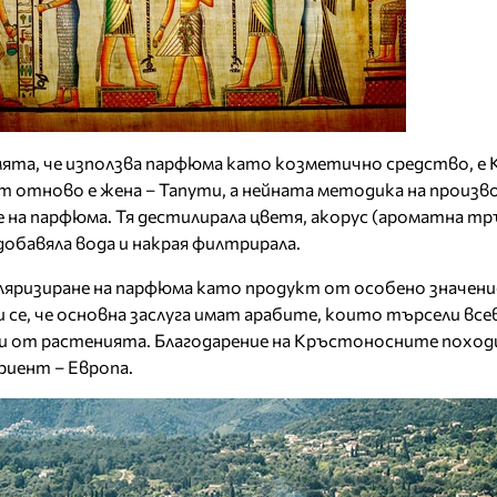
мята, че използва парфюма като козметично средство, е 
отново е жена – Тапути, а нейната методика на произ
на парфюма. Тя дестилирала цветя, акорус (ароматна тр
добавяла вода и накрая филтрирала.
яризиране на парфюма като продукт от особено значени
и се, че основна заслуга имат арабите, които търсели в
ции от растенията. Благодарение на Кръстоносните похо
риент – Европа.