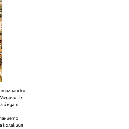
 италиански
Медичи. Тя
да бъдат
етанието
а колекция