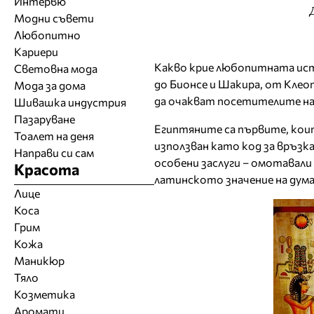
Интервю
Модни съвети
Любопитно
Кариери
Какво крие любопитната ист
Световна мода
до Бионсе и Шакира, от Клео
Мода за дома
да очакват посетителите на
Шивашка индустрия
Пазаруване
Египтяните са първите, кои
Тоалет на деня
използван като код за връз
Направи си сам
особени заслуги – омотавали 
Красота
латинското значение на думат
Лице
Коса
Грим
Кожа
Маникюр
Тяло
Козметика
Аромати