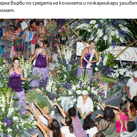
рна върви по средата на колоната и пожарникари залива
ромат.