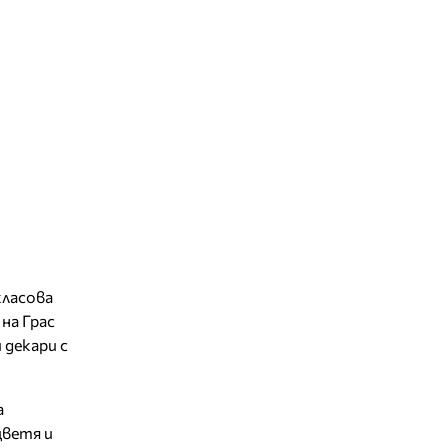
класова
на Грас
 декари с
а
цветя и