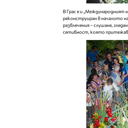
В Грас е и „Международният 
реконструиран в началото н
развлечения – слушане, гледа
сетивност, която притежав