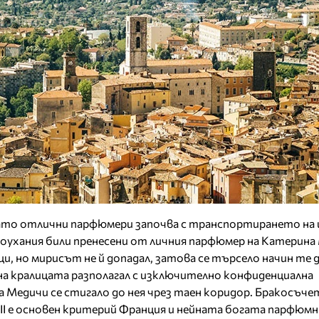
ато отлични парфюмери започва с транспортирането на
ухания били пренесени от личния парфюмер на Катерина 
, но мирисът не й допадал, затова се търсело начин те 
 кралицата разполагал с изключително конфиденциална
 Медичи се стигало до нея чрез таен коридор. Бракосъч
 II е основен критерий Франция и нейната богата парфюмн