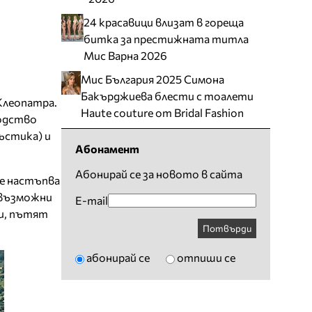
24 красавици влизат в гореща
битка за престижната титла
Мис Варна 2026
Мис България 2025 Симона
Бакърджиева блести с тоалети
Клеопатра.
Haute couture от Bridal Fashion
водство
ъстика) и
Абонамент
Абонирай се за новото в сайта
е настъпва
севъзможни
E-mail
ди, пътят
Потвърди
абонирай се
отпиши се