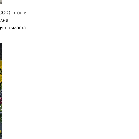
000), той е
ални
удят цялата