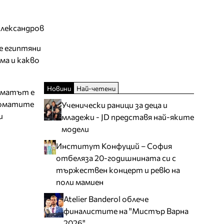
Александров
е египтяни
ма и какво
Новини
Най-четени
роматът е
ароматите
Ученически раници за деца и
и
младежи - JD представя най-яките
модели
Институт Конфуций – София
отбеляза 20-годишнината си с
тържествен концерт и ревю на
поли мамиен
Atelier Banderol облече
финалистите на "Мистър Варна
2026"