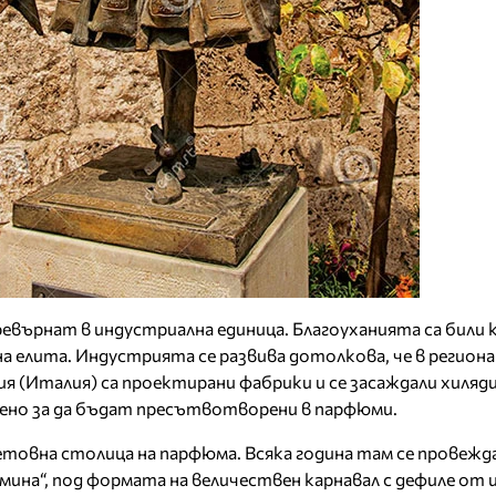
ревърнат в индустриална единица. Благоуханията са били 
 елита. Индустрията се развива дотолкова, че в региона 
ия (Италия) са проектирани фабрики и се засаждали хиляди
ено за да бъдат пресътвотворени в парфюми.
ветовна столица на парфюма. Всяка година там се провежд
ина“, под формата на величествен карнавал с дефиле от 