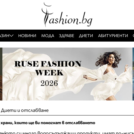
АЗИН
НОВИНИ
МОДА
ЗДРАВЕ
ДИЕТИ
АБИТУРИЕНТИ
»
Диети и отслабване
 храни, които ще ви помогнат в отслабването
енюто си много водосъдържащи продукти, имат по-нисък