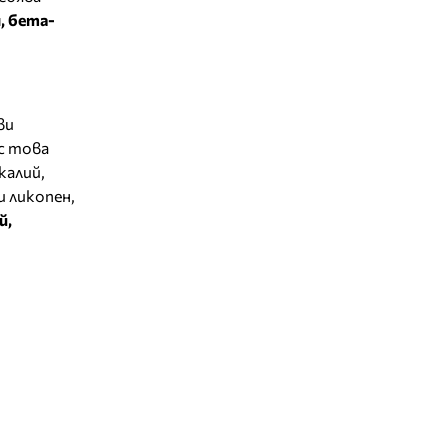
, бета-
ви
с това
калий,
и ликопен,
й,