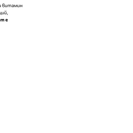
и витамин
ций,
т е