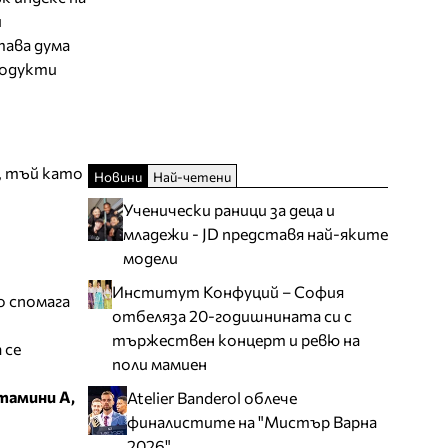
и
тава дума
родукти
а, тъй като
Новини
Най-четени
Ученически раници за деца и
младежи - JD представя най-яките
модели
Институт Конфуций – София
о спомага
отбеляза 20-годишнината си с
тържествен концерт и ревю на
 се
поли мамиен
итамини А,
Atelier Banderol облече
финалистите на "Мистър Варна
2026"