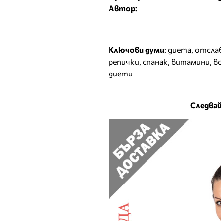
Автор:
Ключови думи
:
диета
,
отсла
репички
,
спанак
,
витамини
,
в
диети
Следвай