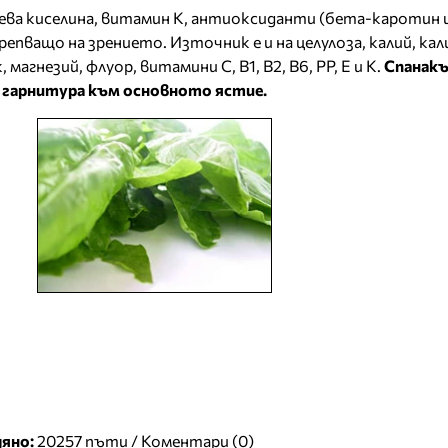
ева киселина, витамин К, антиоксиданти (бета-каротин 
репващо на зрението. Източник е и на целулоза, калий, кал
магнезий, флуор, витамини С, В1, В2, В6, РР, Е и К.
Спанакъ
и гарнитура към основното ястие.
яно:
20257 пъти /
Коментари (0)