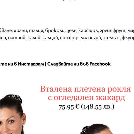
бване
,
храни
,
талия
,
броколи
,
зеле
,
карфиол
,
грейпфрут
,
ма
ода
,
натрий
,
калий
,
калций
,
фосфор
,
магнезий
,
желязо
,
флуо
те ни в Инстаграм
|
Следвайте ни във Facebook