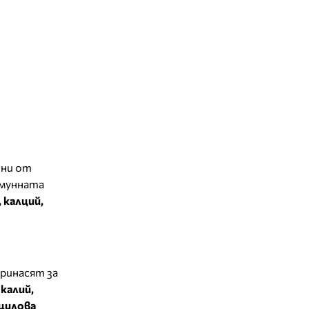
ини от
 имунната
 калций,
принасят за
 калий,
ицилова