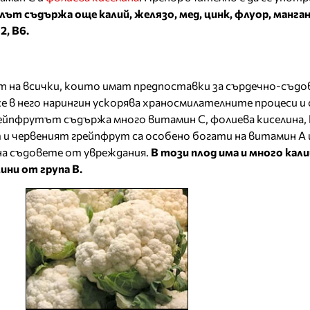
ът съдържа още калий, желязо, мед, цинк, флуор, манган
2, В6.
 на всички, които имат предпоставки за сърдечно-съдо
 в него нарингин ускорява храносмилателните процеси и 
ейпфрутът съдържа много витамин С, фолиева киселина, 
т и червеният грейпфрут са особено богати на витамин А 
а съдовете от увреждания.
В този плод има и много кали
ини от група В.