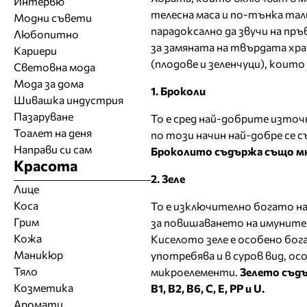
Интервю
телесна маса и по-тънка та
Модни съвети
парадоксално да звучи на пръ
Любопитно
за замяната на твърдата хра
Кариери
(плодове и зеленчуци), коит
Световна мода
Мода за дома
1. Броколи
Шивашка индустрия
Пазаруване
То е сред най-добрите източн
Тоалет на деня
по този начин най-добре се 
Направи си сам
Броколито съдържа също мн
Красота
2. Зеле
Лице
Коса
То е изключително богато на
Грим
за повишаването на имуните
Кожа
Киселото зеле е особено бог
Маникюр
употребява и в суров вид, о
Тяло
микроелементи.
Зелето съдъ
Козметика
В1, В2, В6, С, Е, РР и U.
Аромати