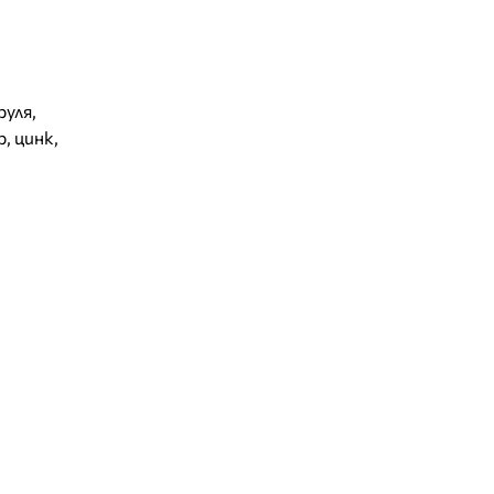
руля
,
р
,
цинк
,