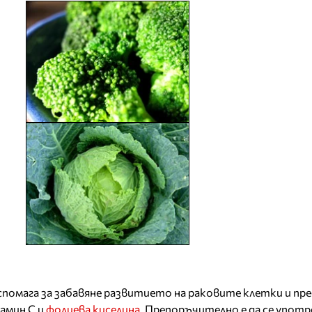
 спомага за забавяне развитието на раковите клетки и пр
тамин С и
фолиева киселина
. Препоръчително е да се употр