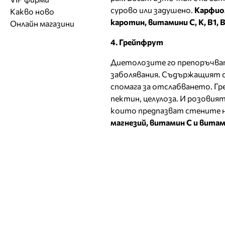
Обувки
Работа на ишлеме
Солариуми
сурово или задушено.
Карфиол
Какво ново
Модни списания
Модни дизайнери
Магазини за обувки
Други аксесоари
CAD/CAM услуги
Фитнес и здраве
каротин, витамини С, К, В1, В
Онлайн магазини
Сватбени агенции
Бутици
Магазини за aксесоари
Печат
ТВ предавания
За бъдещи майки
4. Грейпфрут
Оборудване
Диетолозите го препоръчват
Други материали
заболявания. Съдържащият се
Други услуги
спомага за отслабването. Гр
пектин, целулоза. И розовия
които предпазват стените н
магнезий, витамин С и витам