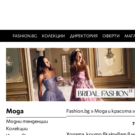
FASHION.BG
КОЛЕКЦИИ
ДИРЕКТОРИЯ
ОФЕРТИ
МАГ
Мода
Fashion.bg
»
Мода и красота
Модни тенденции
7
Колекции
Хората, които включват в м