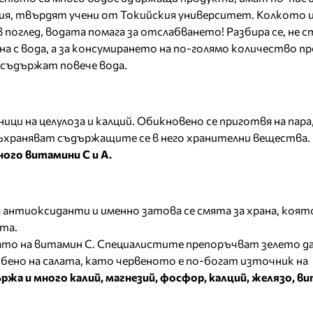
лия, твърдят учени от Токийския университет. Колкото 
в поглед, водата помага за отслабването! Разбира се, не с
на с вода, а за консумирането на по-голямо количество п
о съдържат повече вода.
ици на целулоза и калций. Обикновено се приготвя на пар
съхраняват съдържащите се в него хранителни вещества.
ого витамини С и А.
 антиоксиданти и именно затова се смята за храна, коят
та.
ато на витамин С. Специалистите препоръчват зелето да
собено на салата, като червеното е по-богат източник на
ржа и много калий, магнезий, фосфор, калций, желязо, в