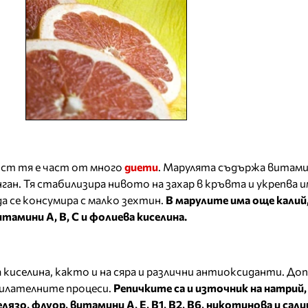
ост тя е част от много
диети
. Марулята съдържа витам
анган. Тя стабилизира нивото на захар в кръвта и укрепва
а се консумира с малко зехтин.
В марулите има още калий,
тамини А, В, С и фолиева киселина.
 киселина, както и на сяра и различни антиоксиданти. До
илателните процеси.
Репичките са и източник на натрий,
лязо, флуор, витамини А, Е, В1, В2, В6, никотинова и сал