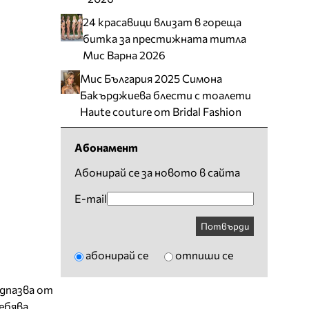
24 красавици влизат в гореща
битка за престижната титла
Мис Варна 2026
Мис България 2025 Симона
Бакърджиева блести с тоалети
Haute couture от Bridal Fashion
Абонамент
Абонирай се за новото в сайта
E-mail
Потвърди
абонирай се
отпиши се
едпазва от
ебява