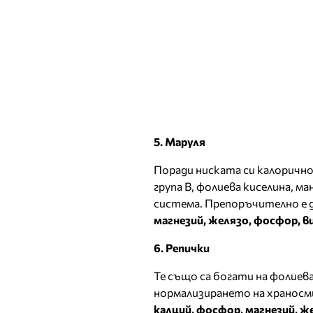
5. Маруля
Поради ниската си калоричн
група В, фолиева киселина, м
система. Препоръчително е д
магнезий, желязо, фосфор, ви
6. Репички
Те също са богати на фолиева
нормализирането на храносм
калций, фосфор, магнезий, же