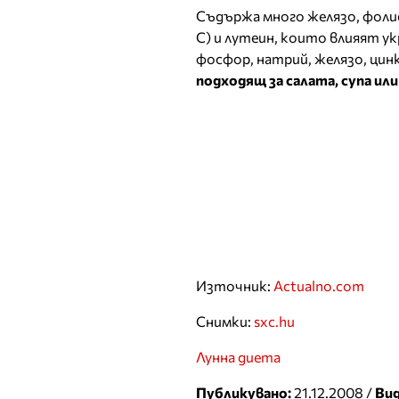
Съдържа много желязо, фоли
С) и лутеин, които влияят ук
фосфор, натрий, желязо, цинк, 
подходящ за салата, супа ил
Източник:
Actualno.com
Снимки:
sxc.hu
Лунна диета
Публикувано:
21.12.2008 /
Вид