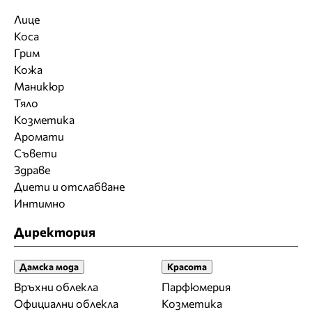
Лице
Коса
Грим
Кожа
Маникюр
Тяло
Козметика
Аромати
Съвети
Здраве
Диети и отслабване
Интимно
Директория
Дамска мода
Красота
Връхни облекла
Парфюмерия
Официални облекла
Козметика