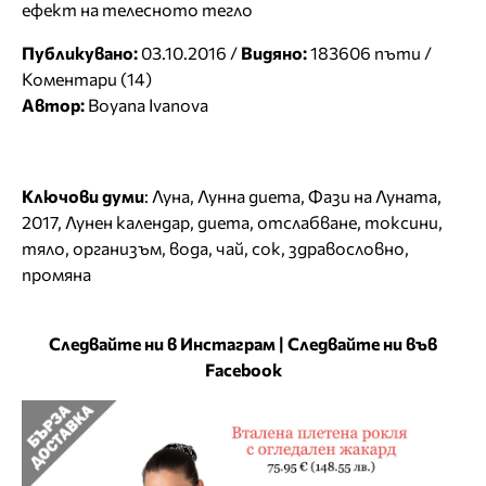
ефект на телесното тегло
Публикувано:
03.10.2016 /
Видяно:
183606 пъти /
Коментари (14)
Автор:
Boyana Ivanova
Ключови думи
:
Луна
,
Лунна диета
,
Фази на Луната
,
2017
,
Лунен календар
,
диета
,
отслабване
,
токсини
,
тяло
,
организъм
,
вода
,
чай
,
сок
,
здравословно
,
промяна
Следвайте ни в Инстаграм
|
Следвайте ни във
Facebook