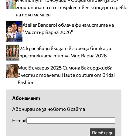
годишнината си с тържествен концерт и ревю
на поли мамиен
Atelier Banderol облече финалистите на
"Мистър Варна 2026"
24 красавици влизат в гореща битка за
престижната титла Мис Варна 2026
Мис България 2025 Симона Бакърджиева
блести с тоалети Haute couture от Bridal
Fashion
Абонамент
Абонирай се за новото в сайта
E-mail
Потвърди