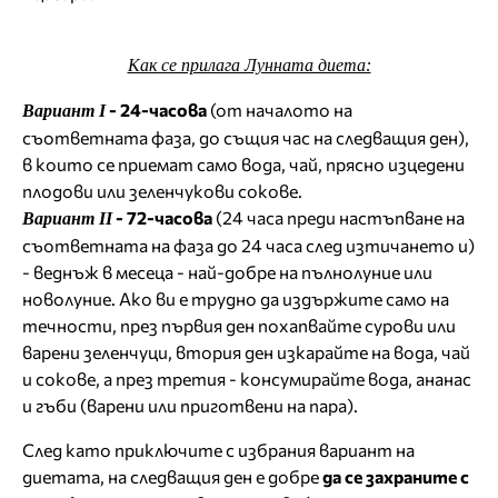
Как се прилага Лунната диета:
- 24-часова
(от началото на
Вариант І
съответната фаза, до същия час на следващия ден),
в които се приемат само вода, чай, прясно изцедени
плодови или зеленчукови сокове.
- 72-часова
(24 часа преди настъпване на
Вариант ІІ
съответната на фаза до 24 часа след изтичането и)
- веднъж в месеца - най-добре на пълнолуние или
новолуние. Ако ви е трудно да издържите само на
течности, през първия ден похапвайте сурови или
варени зеленчуци, втория ден изкарайте на вода, чай
и сокове, а през третия - консумирайте вода, ананас
и гъби (варени или приготвени на пара).
След като приключите с избрания вариант на
диетата, на следващия ден е добре
да се захраните с