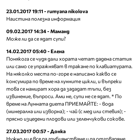
23.01.2017 19:11 - rumyana nikolova
Наистина полезна информация
09.02.2017 14:34 - Маманд
Може ли да се ядат супи?
14.02.2017 05:40 - Елена
Понякога се чудя дали хората четат дадена статия
или само се упражняват в тракане по клавиатурата.
На няколко места по-горе е написано какво се
консумира по време на лунните цикли, и въпреки
това се намират хора да зададат тъпи, без
извинение, въпроси. Ами не, супи не се ядат. * По
време на Лунната диета ПРИЕМАЙТЕ: - вода
(минерална или изворна); - чай (с мед или стевия); -
прясно изцедени плодови или зеленчукови сокове.
27.03.2017 00:57 - Донка
Нужно ли е все да грубиянстваме и да отговаряме