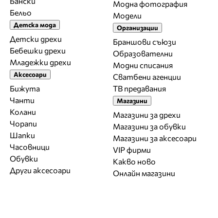
Бански
Модна фотография
Бельо
Модели
Детска мода
Организации
Детски дрехи
Браншови съюзи
Бебешки дрехи
Образователни
Младежки дрехи
Модни списания
Аксесоари
Сватбени агенции
Бижута
ТВ предавания
Чанти
Магазини
Колани
Магазини за дрехи
Чорапи
Магазини за обувки
Шапки
Магазини за aксесоари
Часовници
VIP фирми
Обувки
Какво ново
Други аксесоари
Онлайн магазини