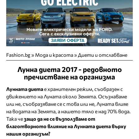
Fashion.bg
»
Мода и красота
»
Диети и отслабване
Лунна диета 2017 - редовното
пречистване на организма
Лунната диета
е хранителен режим, съобразен с
движението на Луната около Земята. Осъзнаваме
или не, съобразяваме се с това или не, Луната влияе
на водата на Земята, а нашето тяло е над 70% вода.
Така че
защо да не се възползваме от
благотворното влияние на Лунната диета върху
нашия организъм?