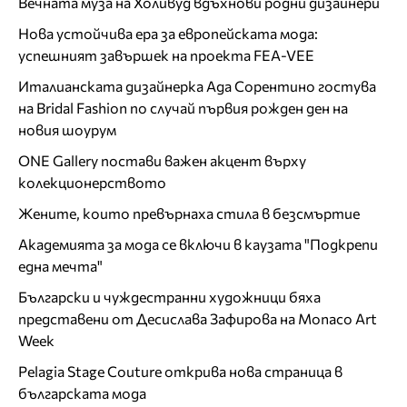
Вечната муза на Холивуд вдъхнови родни дизайнери
Нова устойчива ера за европейската мода:
успешният завършек на проекта FEA-VEE
Италианската дизайнерка Ада Сорентино гостува
на Bridal Fashion по случай първия рожден ден на
новия шоурум
ONE Gallery постави важен акцент върху
колекционерството
Жените, които превърнаха стила в безсмъртие
Академията за мода се включи в каузата "Подкрепи
една мечта"
Български и чуждестранни художници бяха
представени от Десислава Зафирова на Monaco Art
Week
Pelagia Stage Couture открива нова страница в
българската мода