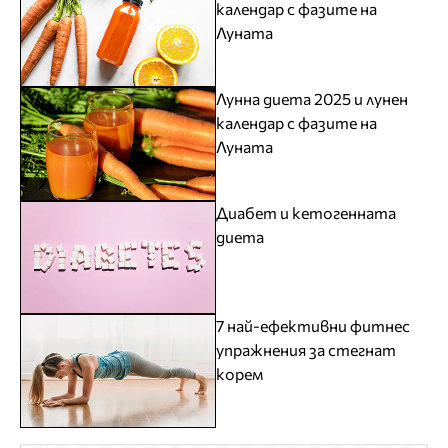
календар с фазите на
Луната
Лунна диета 2025 и лунен
календар с фазите на
Луната
Диабет и кетогенната
диета
7 най-ефективни фитнес
упражнения за стегнат
корем