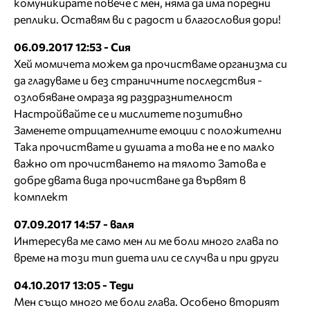
комуникирате повече с мен, няма да има поредни
реплики. Оставям ви с радост и благословия дори!
06.09.2017 12:53 - Сия
Хей момичета можем да прочистваме организма си
да гладуваме и без страничните последствия -
озлобяване омраза яд раздразнителност
Настройвайте се и мислитете позитивно
Заменете отрицателните емоции с положителни
Така прочиствате и душата а това не е по малко
важно от прочистването на тялото Затова е
добре двата вида прочистване да вървят в
комплект
07.09.2017 14:57 - валя
Интересува ме само мен ли ме боли много глава по
време на този тип диета или се случва и при други
04.10.2017 13:05 - Теди
Мен също много ме боли глава. Особено вторият