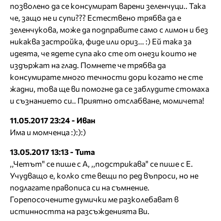
позволено да се консумират варени зеленчуци.. Така
че, защо не и супи??? Естествено трябва да е
зеленчукова, може да подправите само с лимон и без
никаква застройка, фиде или ориз... :) Ей така за
идеята, че ядете супа ако сте от онези които не
издържат на глад. Помнете че трябва да
консумирате много течности дори когато не сте
жадни, това ще ви помогне да се заблудите стомаха
и съзнанието си.. Приятно отслабване, момичета!
11.05.2017 23:24 - Иван
Има и момченца :):):)
13.05.2017 13:13 - Тита
,,Четът" се пише с А, ,,подстрикава" се пише с Е.
Учудващо е, колко сте вещи по ред въпроси, но не
подлагате правописа си на съмнение.
Горепосочените думички ме разколебават в
истинността на разсъжденията Ви.