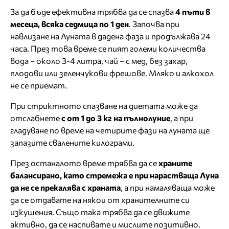
За да бъде ефективна трябва да се спазва
4 пъти в
месеца, всяка седмица по 1 ден
. Започва при
навлизане на Луната в дадена фаза и продължава 24
часа. През това време се пият големи количества
вода – около 3-4 литра, чай – с мед, без захар,
плодови или зеленчукови фрешове. Мляко и алкохол
не се приемат.
При стриктното спазване на диетата може да
отслабнете
с от 1 до 3 кг на пълнолуние
, а при
гладуване по време на четирите фази на луната ще
запазите свалените килограми.
През останалото време трябва да се
храните
балансирано, като стремежа е при нарастваща Луна
да не се прекалява с храната
, а при намаляваща може
да се отдавате на някои от хранителните си
изкушения. Също така трябва да се движите
активно, да се наспивате и мислите позитивно.