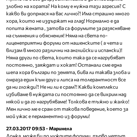
злобно на хората? На кому е нужна тази агресия? С
какво ви допрнася на вас лично?! Има страшно много
хора, които не издържат на глад! Нормално е да
попита жената , затова са форумите за разясняване
на съмнения и обяснения! Няма на света по-
лиценеприятни форуми от нашенските ( а чета и
влизам в много различни на английски и испански)!
Няма други по света, които така да се нагрубяват
постоянно, заяждат и хокат! Останали сме една
шепа хора българи по земята, бива ли такава злоба и
омраза един към друг и липса на толерантност все
да ни гложди?! Не ни ли е срам?! Какви комплекси
избиваме в нуждата си постоянно да се вихрим над
някой и да го нагрубяваме! Толкова е тъжно и жалко!
Мен лично ме е срам от такова поведение, което за
мой ужас е перманентно из форуми!
27.03.2017 09:53 - Маринела
Донка, може би по чуждите форуми, първо четът,