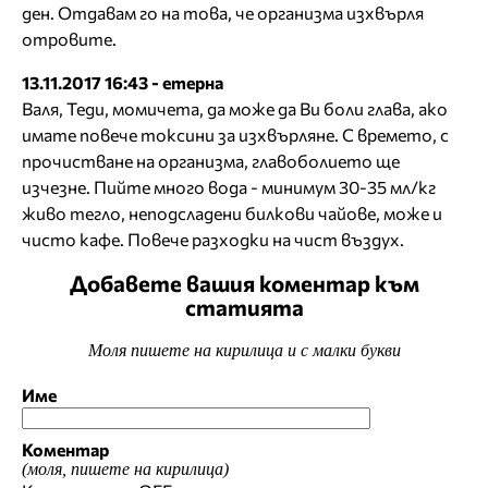
ден. Отдавам го на това, че организма изхвърля
отровите.
13.11.2017 16:43 - етерна
Валя, Теди, момичета, да може да Ви боли глава, ако
имате повече токсини за изхвърляне. С времето, с
прочистване на организма, главоболието ще
изчезне. Пийте много вода - минимум 30-35 мл/кг
живо тегло, неподсладени билкови чайове, може и
чисто кафе. Повече разходки на чист въздух.
Добавете вашия коментар към
статията
Моля пишете на кирилица и с малки букви
Име
Коментар
(моля, пишете на кирилица)