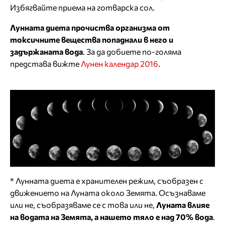
Избягвайте приема на готварска сол.
Лунната диета прочиства организма от
токсичните вещества попаднали в него и
задържаната вода
. За да добиете по-голяма
представа вижте
Лунен календар 2016
.
* Лунната диета е хранителен режим, съобразен с
движението на Луната около Земята. Осъзнаваме
или не, съобразяваме се с това или не,
Луната влияе
на водата на Земята, а нашето тяло е над 70% вода
.