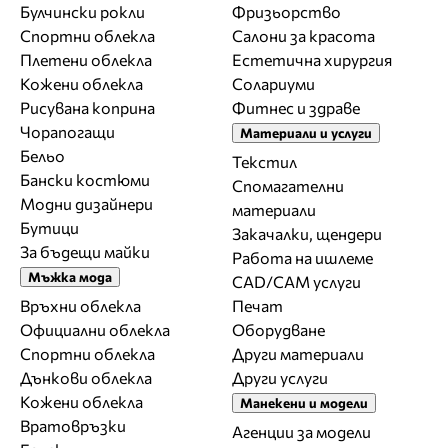
Булчински рокли
Фризьорство
Спортни облекла
Салони за красота
Плетени облекла
Естетична хирургия
Кожени облекла
Солариуми
Рисувана коприна
Фитнес и здраве
Чорапогащи
Материали и услуги
Бельо
Текстил
Бански костюми
Спомагателни
Модни дизайнери
материали
Бутици
Закачалки, щендери
За бъдещи майки
Работа на ишлеме
Мъжка мода
CAD/CAM услуги
Връхни облекла
Печат
Официални облекла
Оборудване
Спортни облекла
Други материали
Дънкови облекла
Други услуги
Кожени облекла
Манекени и модели
Вратовръзки
Агенции за модели