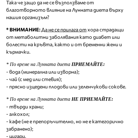
Така че защо да не се възползваме от
благотворното влияние на Лунната диета върху
нашия организъм?
* ВНИМАНИЕ:
Да не се прилага от
хора страдащи
от метаболитни заболявания като диабет или
болести на кръвта, както и от бременни жени и
кърмачки.
* По време на Лунната диета
ПРИЕМАЙТЕ:
- вода (минерална или изворна);
- чай (с мед или стевия);
- прясно изцедени плодови или зеленчукови сокове.
* По време на Лунната диета
НЕ ПРИЕМАЙТЕ:
- твърди храни;
- алкохол;
- кафе (не е препоръчително, но не е категорично
забранено);
- цигари.