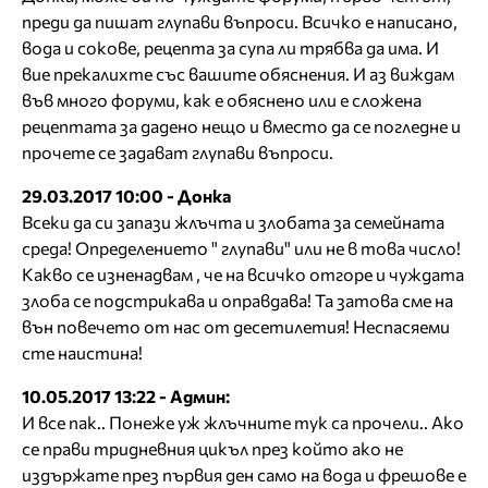
преди да пишат глупави въпроси. Всичко е написано,
вода и сокове, рецепта за супа ли трябва да има. И
вие прекалихте със вашите обяснения. И аз виждам
във много форуми, как е обяснено или е сложена
рецептата за дадено нещо и вместо да се погледне и
прочете се задават глупави въпроси.
29.03.2017 10:00 - Донка
Всеки да си запази жлъчта и злобата за семейната
среда! Определението " глупави" или не в това число!
Какво се изненадвам , че на всичко отгоре и чуждата
злоба се подстрикава и оправдава! Та затова сме на
вън повечето от нас от десетилетия! Неспасяеми
сте наистина!
10.05.2017 13:22 - Админ:
И все пак.. Понеже уж жлъчните тук са прочели.. Ако
се прави тридневния цикъл през който ако не
издържате през първия ден само на вода и фрешове е