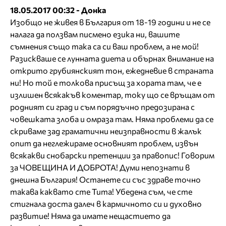
18.05.2017 00:32 - Донка
Изобщо не живея в България от 18-19 години и не се
налага да ползвам писмено езика ни, вашите
съмнения също така са си ваш проблем, а не мой!
Разискваше се лунната диета и обърнах внимание на
открито грубиянският тон, ежедневие в страната
ни! Но той е толкова присъщ за хората там, че е
излишен всякакъв коментар, току що се връщам от
родният си град и съм порядъчно предозирана с
човешката злоба и омраза там. Няма проблеми да се
скриваме зад граматични неизправности в жалък
опит да неглежираме основният проблем, извън
всякакви снобарски претенции за правопис! Говорим
за ЧОВЕЩИНА И ДОБРОТА! Думи непознати в
днешна България! Останете си със здраве точно
такава каквато сте Тита! Убедена съм, че сте
стигнала доста далеч в кармичното си и духовно
развитие! Няма да имате нещастието да