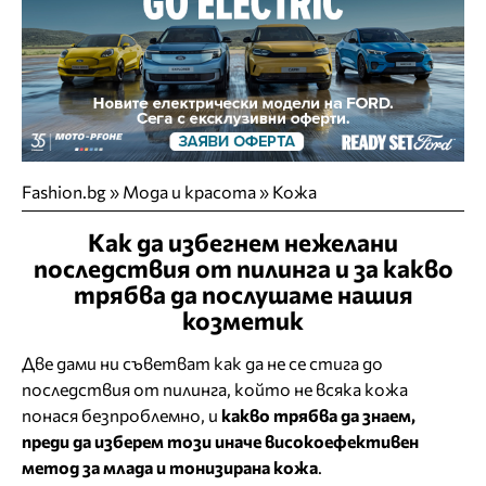
Fashion.bg
»
Мода и красота
»
Кожа
Как да избегнем нежелани
последствия от пилинга и за какво
трябва да послушаме нашия
козметик
Две дами ни съветват как да не се стига до
последствия от пилинга, който не всяка кожа
понася безпроблемно, и
какво трябва да знаем,
преди да изберем този иначе високоефективен
метод за млада и тонизирана кожа
.