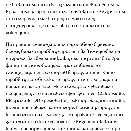
не бива да има никакво излагане на дневна светлина.
Една седмица преди пилинга, трябва да се въздържим
от солариум, а малко преди и малко след
процедурата, ще се наложи да се лишим от спа
уикендите.
По принцип слънцезащитата, особено в днешно
време, винаги трябва да присъства в ежедневната
ни грижа. За светлите кожи, или тези от 1ви и 2ри
фототип, е необходимо приъствието на
слънцезащитен фактор 50 в продуктите. Като
трябва да се обележи, че продуктът със защита
винаги е най-отгоре. Не можем да се чувстваме
предпазени, ако поставяме фон дьо тен, CC кремове,
BB кремове, DD кремове бeз фактор. Защита е това,
което поставяме най-отгоре. Пример за продукт,
които може да помогне да се справите с усещането
за опъната кожа след пилинг, е възстановяващия
крем с препоръчителна честота на нанасяне - три