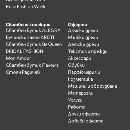
Ruse Fashion Week
Сватбени колекции
Оферти
Сватбен Бутик ALEGRA
Дамски дрехи
Бучински салон ARETI
Мъжки дрехи
Сватбен бутик Be Queen
Детски дрехи
BRIDAL FASHION
Текстил и прежди
Mon Amour
Аксесоари
Сватбен бутик Палома
Обувки
Стоян Радичев
Парфюмерия и
козметика
Машини и оборудване
Материали
Услуги
Работа
Други оферти
Добави оферта