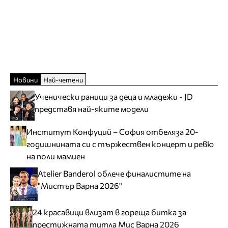
Новини
Най-четени
Ученически раници за деца и младежи - JD
представя най-яките модели
Институт Конфуций – София отбеляза 20-
годишнината си с тържествен концерт и ревю
на поли мамиен
Atelier Banderol облече финалистите на
"Мистър Варна 2026"
24 красавици влизат в гореща битка за
престижната титла Мис Варна 2026