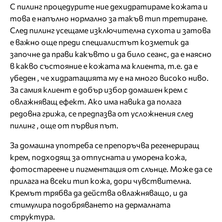
С пилинг процедурите ние дехидратираме кожата и
това е напълно нормално за такъв тип третиране.
След пилинг усещаме изключителна сухота и затова
е важно още преди специалистът козметик да
започне да прави какъвто и да било сеанс, да е наясно
в какво състояние е кожата ма клиента, т.е. да е
убеден , че хидратацията му е на много високо ниво.
За самия клиент е добър избор домашен крем с
овлажняващ ефект. Ако има навика да полага
редовна грижа, се предпазва от усложнения след
пилинг , още от първия път.
За домашна употреба се препоръчва регенериращ
крем, подходящ за отпусната и уморена кожа,
фотостареене и пигментация от слънце. Може да се
прилага на всеки тип кожа, дори чувствителна.
Кремът трябва да действа овлажняващо, и да
стимулира подобряването на дермалната
структура.