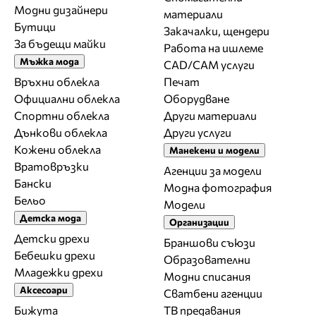
Модни дизайнери
материали
Бутици
Закачалки, щендери
За бъдещи майки
Работа на ишлеме
Мъжка мода
CAD/CAM услуги
Връхни облекла
Печат
Официални облекла
Оборудване
Спортни облекла
Други материали
Дънкови облекла
Други услуги
Кожени облекла
Манекени и модели
Вратовръзки
Агенции за модели
Бански
Модна фотография
Бельо
Модели
Детска мода
Организации
Детски дрехи
Браншови съюзи
Бебешки дрехи
Образователни
Младежки дрехи
Модни списания
Аксесоари
Сватбени агенции
Бижута
ТВ предавания