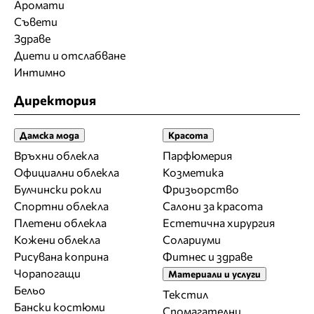
Аромати
Съвети
Здраве
Диети и отслабване
Интимно
Директория
Дамска мода
Красота
Връхни облекла
Парфюмерия
Официални облекла
Козметика
Булчински рокли
Фризьорство
Спортни облекла
Салони за красота
Плетени облекла
Естетична хирургия
Кожени облекла
Солариуми
Рисувана коприна
Фитнес и здраве
Чорапогащи
Материали и услуги
Бельо
Текстил
Бански костюми
Спомагателни