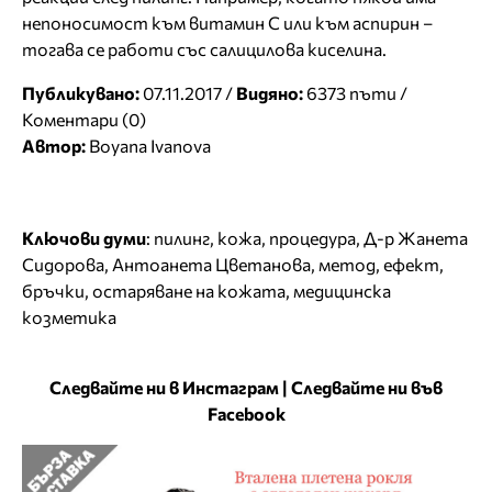
непоносимост към витамин C или към аспирин –
тогава се работи със салицилова киселина.
Публикувано:
07.11.2017 /
Видяно:
6373 пъти /
Коментари (0)
Автор:
Boyana Ivanova
Ключови думи
:
пилинг
,
кожа
,
процедура
,
Д-р Жанета
Сидорова
,
Антоанета Цветанова
,
метод
,
ефект
,
бръчки
,
остаряване на кожата
,
медицинска
козметика
Следвайте ни в Инстаграм
|
Следвайте ни във
Facebook