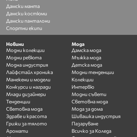
Дамски манта
Дамски костюми
Дамски панталони
Спортни екипи
Новини
Мода
Модни колекции
Дамска мода
Модни ревюта
Мъжка мода
Модна индустрия
Детска мода
Лайфстайл хроника
Модни тенденции
Манекени и модели
Колекции
Конкурси и награди
Интервю
Млади дизайнери
Модни съвети
Тенденции
Световна мода
Световна мода
Мода за дома
Здраве и красота
Шивашка индустрия
Грижи за тялото
Пазаруване
Аромати
Всичко за Коледа