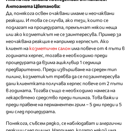
Антоанета Цветанова:
Да, понякога освен очаквани имаме и неочаквани
реакции. И това се случва, ако тези, които се
подлагат на процедурата, премълчат някои неща
или ако козметикът не се заинтересува. Пример за
неочаквана реакция е например херпесът. Ако
клиент на
козметичен салон
има повече от 4 пъти в
годината херпес, тогава е необходимо преди
процедурата да взима ациклувир 1 седмица
предварително. Преди извършване на среден тип
пилинг, козметикът трябва да се позаинтересува
дали клиентката получава херпес повече от 2 пъти
в годината. Тогава също е необходимо намеса на
лекарсвтено средство преди пилинга. Това важи и
преди правене на перманентен грим – 5 дни преди и 5
дни след процедурата.
Понякога, съвсем рядко, се наблюдават и алергични
реакции след пилинг. Например, когато някой има