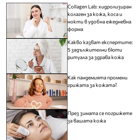
Collagen Lab: хидролизиран
колаген за кожа, коса и
нокти в удобна ежедневна
форма
Какво казват експертите:
5 задължителни бюти
ритуала за здрава кожа
Как пандемията промени
грижата за кожата?
През зимата се погрижете
за вашата кожа