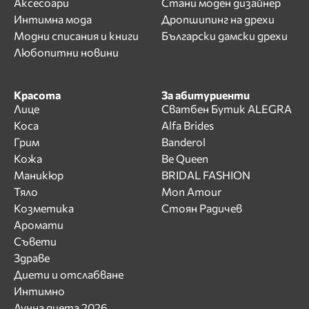
Аксесоари
Стани моден дизайнер
Интимна мода
Дропшипинг на дрехи
Модни списания и книги
Български дамски дрехи
Любопитни новини
Красота
За абитуриенти
Лице
Сватбен Бутик ALEGRA
Коса
Alfa Brides
Грим
Banderol
Кожа
Be Queen
Маникюр
BRIDAL FASHION
Тяло
Mon Amour
Козметика
Стоян Радичев
Аромати
Съвети
Здраве
Диети и отслабване
Интимно
Лунна диета 2026