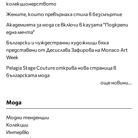
колекционерството
Жените, които превърнаха стила в безсмъртие
Академията за мода се включи в каузата "Подкрепи
една мечта"
Български и чуждестранни художници бяха
представени от Десислава Зафирова на Monaco Art
Week
Pelagia Stage Couture открива нова страница в
българската мода
още новини...
Мода
Модни тенденции
Колекции
Интервю