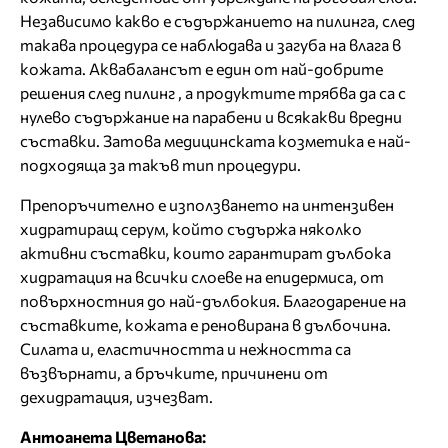
Независимо какво е съдържанието на пилинга, след
такава процедура се наблюдава и загуба на влага в
кожата. Аквабалансът е един от най-добрите
решения след пилинг , а продуктите трябва да са с
нулево съдържание на парабени и всякакви вредни
съставки. Затова медицинската козметика е най-
подходяща за такъв тип процедури.
Препоръчително е използването на интензивен
хидратиращ серум, който съдържа няколко
активни съставки, които гарантират дълбока
хидратация на всички слоеве на епидермиса, от
повърхностния до най-дълбокия. Благодарение на
съставките, кожата е реновирана в дълбочина.
Силата и, еластичността и нежността са
възвърнати, а бръчките, причинени от
дехидратация, изчезват.
Антоанета Цветанова: