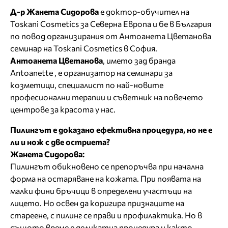
Д-р Жанета Сидорова
е доктор-обучител на
Toskani Cosmetics за Северна Европа и бе в България
по повод организирания от Антоанета Цветанова
семинар на Toskani Cosmetics в София.
Антоанета Цветанова
, името зад бранда
Antoanette , е организатор на семинари за
козметици, специалист по най-новите
професионални терапии и съветник на повечето
центрове за красота у нас.
Пилингът е доказано ефективна процедура, но не е
ли и нож с две остриета?
Жанета Сидорова:
Пилингът обикновено се препоръчва при начална
форма на остаряване на кожата. При появата на
малки фини бръчици в определени участъци на
лицето. Но освен да коригира признаците на
стареене, с пилинг се прави и профилактика. Но в
същото време е деликатна процедура и както