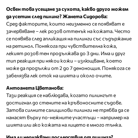
Освен това усещане за сухота, какво друго можем
да усетим след пилинг? Жанета Сидорова:
Сред факторите, които неизменно се появяват е
зачервяване – лек розов оттенък на кожата. Често
се появява след апликация на пилинги със съдържание
на ретинол. Понякога при чувствителна кожа,
лекият розов тен продължава до 3 дни. Има и друг
тип реакция при някои кожи – излющване, което
може да продължи от 2 до 7 денонощия. Понякога се
забелязва лек оток на шията и около очите.
Антоанета Цветанова:
Тази реакция се наблюдава, когато пилингът е
достигнал до стените на кръвоносните съдове.
Затова силните салицилови пилинги не трябва да се
нанасят върху по-нежните участъци – например на
шията или ако кожата на лицето е много тънка.
Има ли неочаквани последствия от пилинга?