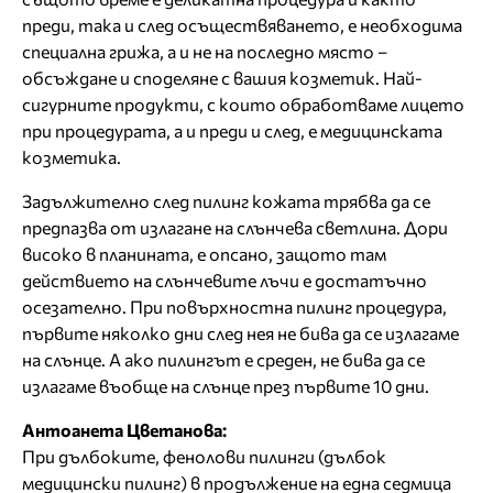
преди, така и след осъществяването, е необходима
специална грижа, а и не на последно място –
обсъждане и споделяне с вашия козметик. Най-
сигурните продукти, с които обработваме лицето
при процедурата, а и преди и след, е медицинската
козметика.
Задължително след пилинг кожата трябва да се
предпазва от излагане на слънчева светлина. Дори
високо в планината, е опсано, защото там
действието на слънчевите лъчи е достатъчно
осезателно. При повърхностна пилинг процедура,
първите няколко дни след нея не бива да се излагаме
на слънце. А ако пилингът е среден, не бива да се
излагаме въобще на слънце през първите 10 дни.
Антоанета Цветанова:
При дълбоките, фенолови пилинги (дълбок
медицински пилинг) в продължение на една седмица