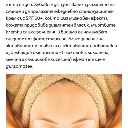
пъти на ден. Хубаво е да избягвате излагането на
слънце и да прилагате ежедневно слънцезащитен
крем със SPF 50+, който има мигновен ефект и
кожата придобива диамантен блясък, мъртвите
клетки са ексфолирани и видимо се намаляват
следите от фотостареене. Благодарение на
активните съставки и ефективните иновативни
избелващи компоненти –(гликолова, лимонена,
млечна и салицилова киселина) ефектът ще е
дълготраен.