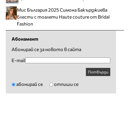
Мис България 2025 Симона Бакърджиева
блести с тоалети Haute couture от Bridal
Fashion
Абонамент
Абонирай се за новото в сайта
E-mail
Потвърди
абонирай се
отпиши се