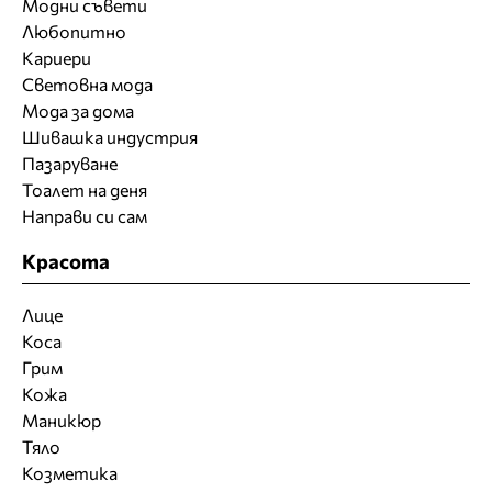
Модни съвети
Любопитно
Кариери
Световна мода
Мода за дома
Шивашка индустрия
Пазаруване
Тоалет на деня
Направи си сам
Красота
Лице
Коса
Грим
Кожа
Маникюр
Тяло
Козметика