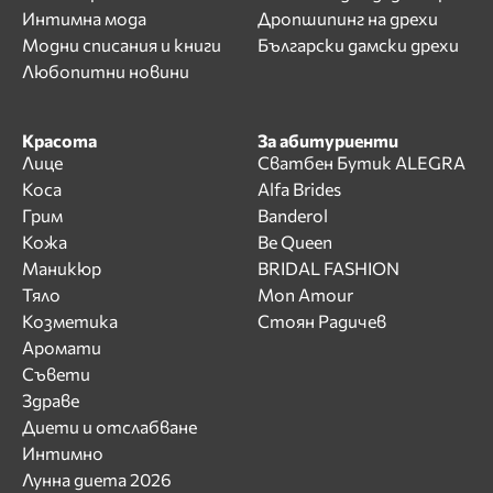
Интимна мода
Дропшипинг на дрехи
Модни списания и книги
Български дамски дрехи
Любопитни новини
Красота
За абитуриенти
Лице
Сватбен Бутик ALEGRA
Коса
Alfa Brides
Грим
Banderol
Кожа
Be Queen
Маникюр
BRIDAL FASHION
Тяло
Mon Amour
Козметика
Стоян Радичев
Аромати
Съвети
Здраве
Диети и отслабване
Интимно
Лунна диета 2026