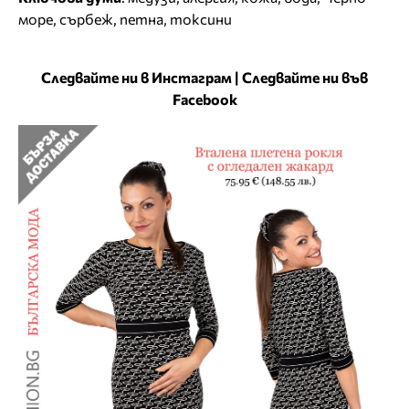
море
,
сърбеж
,
петна
,
токсини
Следвайте ни в Инстаграм
|
Следвайте ни във
Facebook