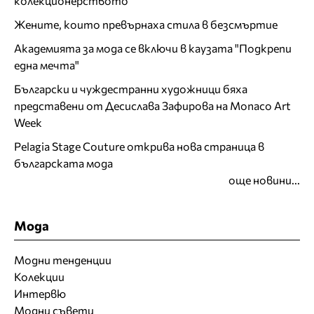
колекционерството
Жените, които превърнаха стила в безсмъртие
Академията за мода се включи в каузата "Подкрепи
една мечта"
Български и чуждестранни художници бяха
представени от Десислава Зафирова на Monaco Art
Week
Pelagia Stage Couture открива нова страница в
българската мода
още новини...
Мода
Модни тенденции
Колекции
Интервю
Модни съвети