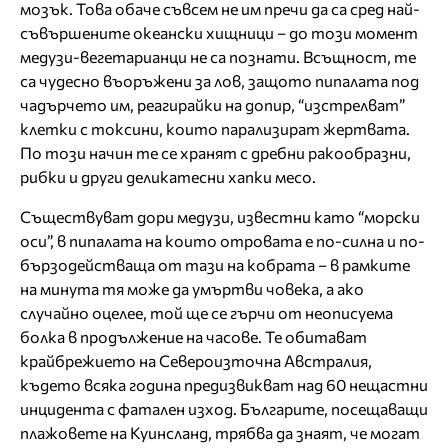
мозък. Това обаче съвсем не им пречи да са сред най-
съвършените океански хищници – до този момент
медузи-вегетарианци не са познати. Всъщност, те
са чудесно въоръжени за лов, защото пипалата под
чадърчето им, реагирайки на допир, “изстрелват”
клетки с токсини, които парализират жертвата.
По този начин те се хранят с дребни ракообразни,
рибки и други деликатесни хапки месо.
Съществуват дори медузи, известни като “морски
оси”, в пипалата на които отровата е по-силна и по-
бързодействаща от тази на кобрата – в рамките
на минута тя може да умъртви човека, а ако
случайно оцелее, той ще се гърчи от неописуема
болка в продължение на часове. Те обитават
крайбрежието на Североизточна Австралия,
където всяка година предизвикват над 60 нещастни
инцидента с фатален изход. Българите, посещаващи
плажовете на Куинсланд, трябва да знаят, че могат