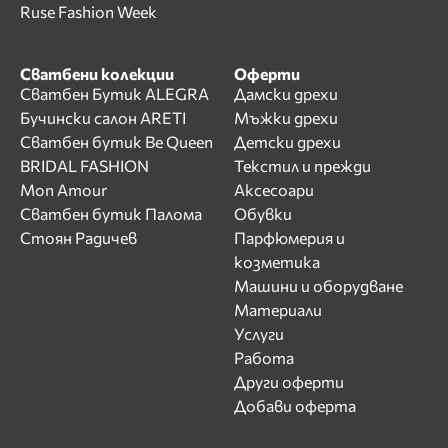
Ruse Fashion Week
Сватбени колекции
Оферти
Сватбен Бутик ALEGRA
Дамски дрехи
Бучински салон ARETI
Мъжки дрехи
Сватбен бутик Be Queen
Детски дрехи
BRIDAL FASHION
Текстил и прежди
Mon Amour
Аксесоари
Сватбен бутик Палома
Обувки
Стоян Радичев
Парфюмерия и
козметика
Машини и оборудване
Материали
Услуги
Работа
Други оферти
Добави оферта