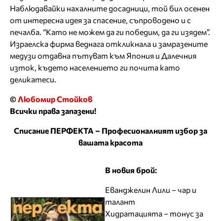
Наблюдавайки нахалните досадници, той бил осенен
от интересна идея за спасение, съпроводено и с
печалба. “Като не можем да ги победим, да ги изядем”.
Израелска фирма веднага откликнала и замразените
медузи отдавна пътуват към Япония и Далечния
изток, където населението ги почита като
деликатеси.
©
Любомир Стойков
Всички права запазени!
Списание ПЕРФЕКТА – Професионалният избор за
вашата красота
В новия брой:
Еванджелин Лили – чар и
талант
Хидратацията – тонус за