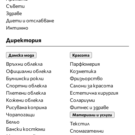
Съвети
Здраве
Диети и отслабване
Интимно
Директория
Дамска мода
Красота
Връхни облекла
Парфюмерия
Официални облекла
Козметика
Булчински рокли
Фризьорство
Спортни облекла
Салони за красота
Плетени облекла
Естетична хирургия
Кожени облекла
Солариуми
Рисувана коприна
Фитнес и здраве
Чорапогащи
Материали и услуги
Бельо
Текстил
Бански костюми
Спомагателни