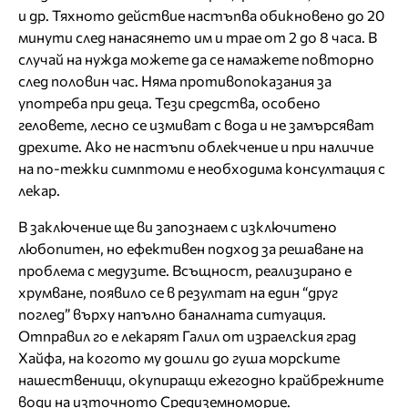
и др. Тяхното действие настъпва обикновено до 20
минути след нанасянето им и трае от 2 до 8 часа. В
случай на нужда можете да се намажете повторно
след половин час. Няма противопоказания за
употреба при деца. Тези средства, особено
геловете, лесно се измиват с вода и не замърсяват
дрехите. Ако не настъпи облекчение и при наличие
на по-тежки симптоми е необходима консултация с
лекар.
В заключение ще ви запознаем с изключитено
любопитен, но ефективен подход за решаване на
проблема с медузите. Всъщност, реализирано е
хрумване, появило се в резултат на един “друг
поглед” върху напълно баналната ситуация.
Отправил го е лекарят Галил от израелския град
Хайфа, на когото му дошли до гуша морските
нашественици, окупиращи ежегодно крайбрежните
води на източното Средиземноморие.