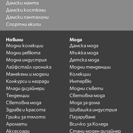
Дамски манта
Дамски костюми
Дамски панталони
Спортни екипи
Новини
Мода
Модни колекции
Дамска мода
Модни ревюта
Мъжка мода
Модна индустрия
Детска мода
Лайфстайл хроника
Модни тенденции
Манекени и модели
Колекции
Конкурси и награди
Интервю
Млади дизайнери
Модни съвети
Тенденции
Световна мода
Световна мода
Мода за дома
Здраве и красота
Шивашка индустрия
Грижи за тялото
Пазаруване
Аромати
Всичко за Коледа
Аксесоари
Стани моден дизайнер