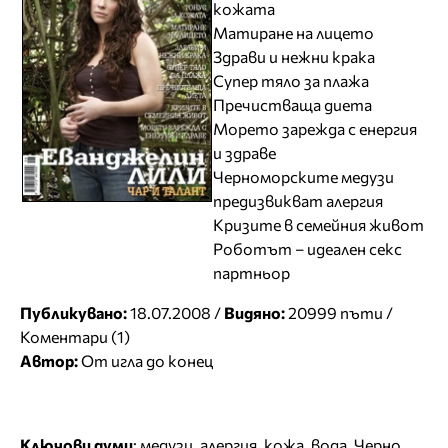
кожата
Матиране на лицето
Здрави и нежни крака
Супер тяло за плажа
Пречистваща диета
Морето зарежда с енергия
и здраве
Черноморските медузи
предизвикват алергия
Кризите в семейния живот
Роботът – идеален секс
партньор
Публикувано:
18.07.2008 /
Видяно:
20999 пъти /
Коментари (1)
Автор:
От игла до конец
Ключови думи
:
медузи
,
алергия
,
кожа
,
вода
,
Черно