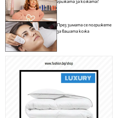
грижата за кожата?
През зимата се погрижете
за вашата кожа