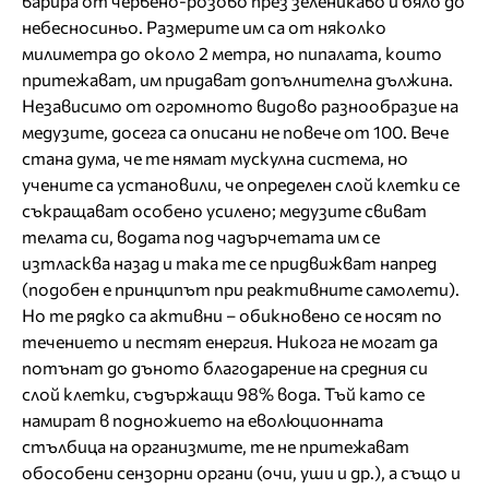
варира от червено-розово през зеленикаво и бяло до
небесносиньо. Размерите им са от няколко
милиметра до около 2 метра, но пипалата, които
притежават, им придават допълнителна дължина.
Независимо от огромното видово разнообразие на
медузите, досега са описани не повече от 100. Вече
стана дума, че те нямат мускулна система, но
учените са установили, че определен слой клетки се
съкращават особено усилено; медузите свиват
телата си, водата под чадърчетата им се
изтласква назад и така те се придвижват напред
(подобен е принципът при реактивните самолети).
Но те рядко са активни – обикновено се носят по
течението и пестят енергия. Никога не могат да
потънат до дъното благодарение на средния си
слой клетки, съдържащи 98% вода. Тъй като се
намират в подножието на еволюционната
стълбица на организмите, те не притежават
обособени сензорни органи (очи, уши и др.), а също и