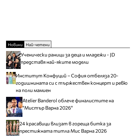
Новини
Най-четени
Ученически раници за деца и младежи - JD
представя най-яките модели
Институт Конфуций – София отбеляза 20-
годишнината си с тържествен концерт и ревю
на поли мамиен
Atelier Banderol облече финалистите на
"Мистър Варна 2026"
24 красавици влизат в гореща битка за
престижната титла Мис Варна 2026