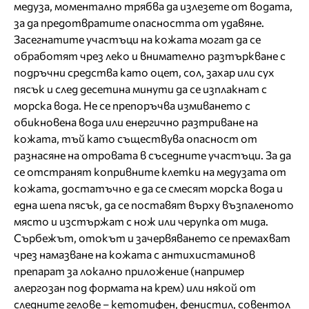
медуза, моментално трябва да излезете от водата,
за да предотвратите опасността от удавяне.
Засегнатите участъци на кожата могат да се
обработят чрез леко и внимателно разтъркване с
подръчни средства като оцет, сол, захар или сух
пясък и след десетина минути да се изплакнат с
морска вода. Не се препоръчва измиването с
обикновена вода или енергично разтриване на
кожата, тъй като съществува опасност от
разнасяне на отровата в съседните участъци. За да
се отстранят копривните клетки на медузата от
кожата, достатъчно е да се смесят морска вода и
една шепа пясък, да се поставят върху възпаленото
място и изстържат с нож или черупка от мида.
Сърбежът, отокът и зачервяването се премахват
чрез намазване на кожата с антихистаминов
препарат за локално приложение (например
алергозан под формата на крем) или някой от
следните гелове – кетотифен, фенистил, совентол