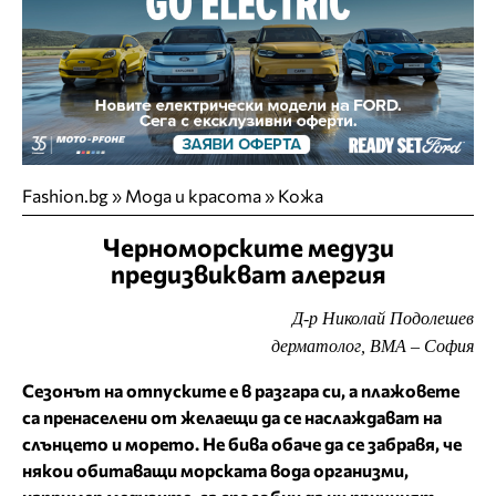
Fashion.bg
»
Мода и красота
»
Кожа
Черноморските медузи
предизвикват алергия
Д-р Николай Подолешев
дерматолог, ВМА – София
Сезонът на отпуските е в разгара си, а плажовете
са пренаселени от желаещи да се наслаждават на
слънцето и морето. Не бива обаче да се забравя, че
някои обитаващи морската вода организми,