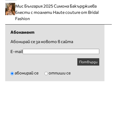
Мис България 2025 Симона Бакърджиева
блести с тоалети Haute couture от Bridal
Fashion
Абонамент
Абонирай се за новото в сайта
E-mail
Потвърди
абонирай се
отпиши се