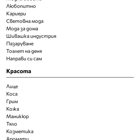
Любопитно
Кариери
Световна мода
Мода за дома
Шивашка индустрия
Пазаруване
Тоалет на деня
Направи си сам
Красота
Лице
Коса
Грим
Кожа
Маникюр
Тяло
Козметика
Аромати