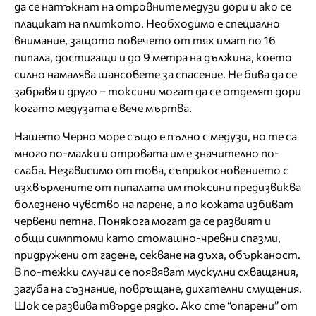
да се натъкнат на отровните медузи дори и ако се
плацикат на плиткото. Необходимо е специално
внимание, защото повечето от тях имат по 16
пипала, достигащи и до 9 метра на дължина, което
силно намалява шансовете за спасение. Не бива да се
забравя и друго – токсини могат да се отделят дори
когато медузата е вече мъртва.
Нашето Черно море също е пълно с медузи, но те са
много по-малки и отровата им е значително по-
слаба. Независимо от това, съприкосновението с
изхвърлените от пипалата им токсини предизвиква
болезнено чувство на парене, а по кожата избиват
червени петна. Понякога могат да се развият и
общи симптоми като стомашно-чревни спазми,
придружени от гадене, секване на дъха, обърканост.
В по-тежки случаи се появяват мускулни схващания,
загуба на съзнание, повръщане, дихателни смущения.
Шок се развива твърде рядко. Ако сте “опарени” от