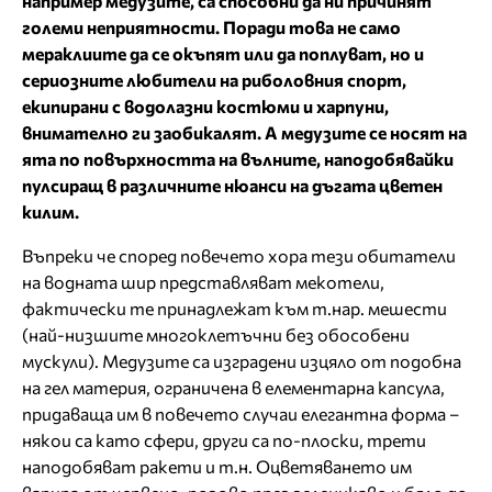
например медузите, са способни да ни причинят
големи неприятности. Поради това не само
мераклиите да се окъпят или да поплуват, но и
сериозните любители на риболовния спорт,
екипирани с водолазни костюми и харпуни,
внимателно ги заобикалят. А медузите се носят на
ята по повърхността на вълните, наподобявайки
пулсиращ в различните нюанси на дъгата цветен
килим.
Въпреки че според повечето хора тези обитатели
на водната шир представляват мекотели,
фактически те принадлежат към т.нар. мешести
(най-низшите многоклетъчни без обособени
мускули). Медузите са изградени изцяло от подобна
на гел материя, ограничена в елементарна капсула,
придаваща им в повечето случаи елегантна форма –
някои са като сфери, други са по-плоски, трети
наподобяват ракети и т.н. Оцветяването им