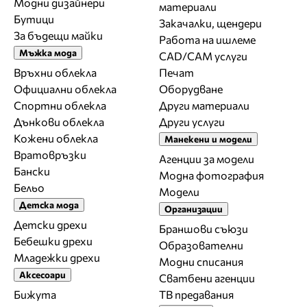
Модни дизайнери
материали
Бутици
Закачалки, щендери
За бъдещи майки
Работа на ишлеме
Мъжка мода
CAD/CAM услуги
Връхни облекла
Печат
Официални облекла
Оборудване
Спортни облекла
Други материали
Дънкови облекла
Други услуги
Кожени облекла
Манекени и модели
Вратовръзки
Агенции за модели
Бански
Модна фотография
Бельо
Модели
Детска мода
Организации
Детски дрехи
Браншови съюзи
Бебешки дрехи
Образователни
Младежки дрехи
Модни списания
Аксесоари
Сватбени агенции
Бижута
ТВ предавания