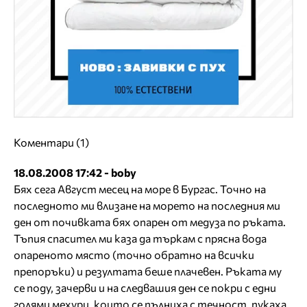
Коментари (1)
18.08.2008 17:42 - boby
Бях сега Август месец на море в Бургас. Точно на
последното ми влизане на морето на последния ми
ден от почивката бях опарен от медуза по ръката.
Тъпия спасител ми каза да търкам с прясна вода
опареното място (точно обратно на всички
препоръки) и резултата беше плачевен. Ръката му
се поду, зачерви и на следвашия ден се покри с едни
голями мехури, които се пълниха с течност, пукаха