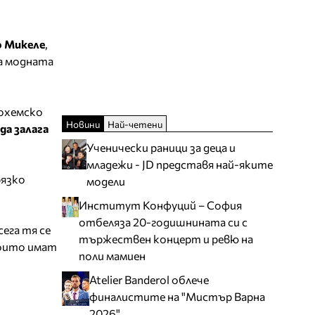
о Микеле
,
на модната
бохемско
Новини
Най-четени
да залага
Ученически раници за деца и
младежи - JD представя най-яките
рязко
модели
Институт Конфуций – София
отбеляза 20-годишнината си с
ега тя се
тържествен концерт и ревю на
които имат
поли мамиен
Atelier Banderol облече
финалистите на "Мистър Варна
2026"