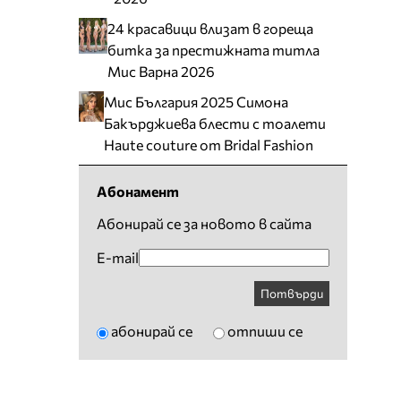
24 красавици влизат в гореща
битка за престижната титла
Мис Варна 2026
Мис България 2025 Симона
Бакърджиева блести с тоалети
Haute couture от Bridal Fashion
Абонамент
Абонирай се за новото в сайта
E-mail
Потвърди
абонирай се
отпиши се