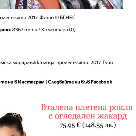
пролет-лято 2017. Фото © БГНЕС
дяно:
8367 пъти /
Коментари (0)
амска мода
,
мъжка мода
,
пролет-лято
,
2017
,
Гучи
те ни в Инстаграм
|
Следвайте ни във Facebook