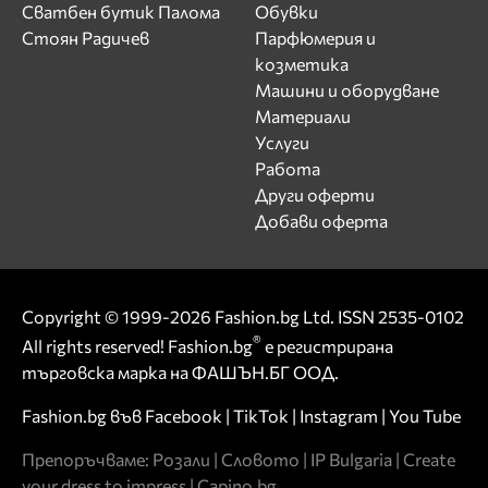
Сватбен бутик Палома
Обувки
Стоян Радичев
Парфюмерия и
козметика
Машини и оборудване
Материали
Услуги
Работа
Други оферти
Добави оферта
Copyright © 1999-2026 Fashion.bg Ltd. ISSN 2535-0102
®
All rights reserved! Fashion.bg
е регистрирана
търговска марка на ФАШЪН.БГ ООД.
Fashion.bg във
Facebook
|
TikTok
|
Instagram
|
You Tube
Препоръчваме:
Розали
|
Словото
|
IP Bulgaria
|
Create
your dress to impress
|
Capino.bg