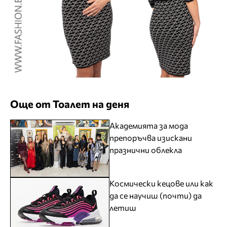
Още от Тоалет на деня
Академията за мода
препоръчва изискани
празнични облекла
Космически кецове или как
да се научиш (почти) да
летиш