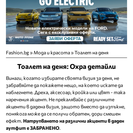
Fashion.bg
»
Мода и красота
»
Тоалет на деня
Тоалет на деня: Охра детайли
Винаги, когато избирате своята визия за деня, не
забравяйте да покажете нещо, на което искате да
наблегнете. Дреха, аксесоар, кройка или цвят - така
наречения акцент. Не прекалявайе с различните
акценти в дадена визия, защото вместо да изпъкне,
понякога може да се получи обратен, дори смешен
ефект.
Натрупването на различни акценти в даден
аутфит е ЗАБРАНЕНО
.