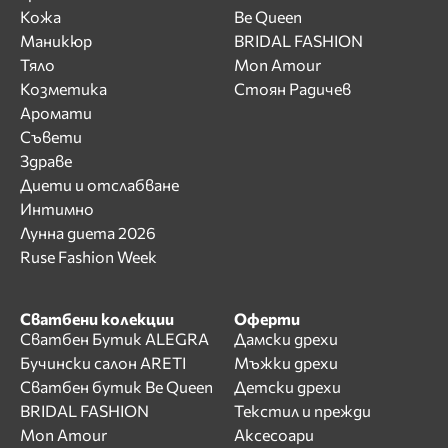
Кожа
Be Queen
Маникюр
BRIDAL FASHION
Тяло
Mon Amour
Козметика
Стоян Радичев
Аромати
Съвети
Здраве
Диети и отслабване
Интимно
Лунна диета 2026
Ruse Fashion Week
Сватбени колекции
Оферти
Сватбен Бутик ALEGRA
Дамски дрехи
Бучински салон ARETI
Мъжки дрехи
Сватбен бутик Be Queen
Детски дрехи
BRIDAL FASHION
Текстил и прежди
Mon Amour
Аксесоари