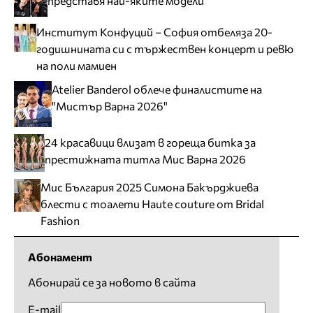
представя най-яките модели
Институт Конфуций – София отбеляза 20-
годишнината си с тържествен концерт и ревю
на поли мамиен
Atelier Banderol облече финалистите на
"Мистър Варна 2026"
24 красавици влизат в гореща битка за
престижната титла Мис Варна 2026
Мис България 2025 Симона Бакърджиева
блести с тоалети Haute couture от Bridal
Fashion
Абонамент
Абонирай се за новото в сайта
E-mail