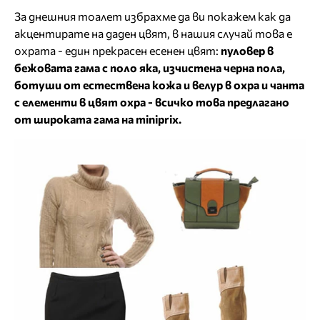
За днешния тоалет избрахме да ви покажем как да
акцентирате на даден цвят, в нашия случай това е
охрата - един прекрасен есенен цвят:
пуловер в
бежовата гама с поло яка, изчистена черна пола,
ботуши от естествена кожа и велур в охра и чанта
с елементи в цвят охра - всичко това предлагано
от широката гама на miniprix.