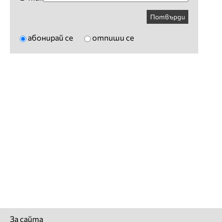
Потвърди
абонирай се
отпиши се
За сайта