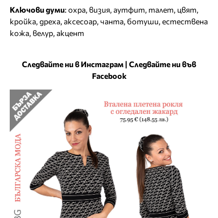
Ключови думи
:
охра
,
визия
,
аутфит
,
талет
,
цвят
,
кройка
,
дреха
,
аксесоар
,
чанта
,
ботуши
,
естествена
кожа
,
велур
,
акцент
Следвайте ни в Инстаграм
|
Следвайте ни във
Facebook