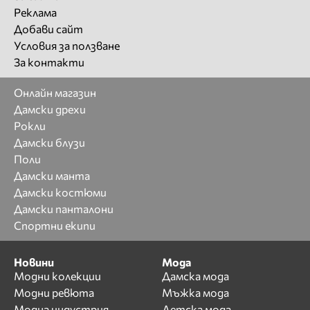
Реклама
Добави сайт
Условия за ползване
За контакти
Онлайн магазин
Дамски дрехи
Рокли
Дамски блузи
Поли
Дамски манта
Дамски костюми
Дамски панталони
Спортни екипи
Новини
Мода
Модни колекции
Дамска мода
Модни ревюта
Мъжка мода
Модна индустрия
Детска мода