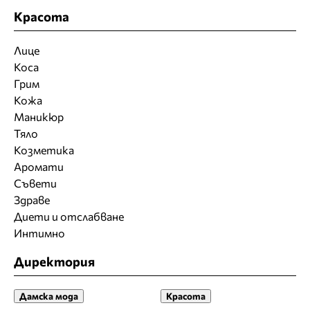
Красота
Лице
Коса
Грим
Кожа
Маникюр
Тяло
Козметика
Аромати
Съвети
Здраве
Диети и отслабване
Интимно
Директория
Дамска мода
Красота