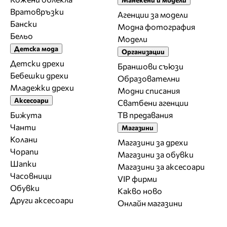
Вратовръзки
Агенции за модели
Бански
Модна фотография
Бельо
Модели
Детска мода
Организации
Детски дрехи
Браншови съюзи
Бебешки дрехи
Образователни
Младежки дрехи
Модни списания
Аксесоари
Сватбени агенции
Бижута
ТВ предавания
Чанти
Магазини
Колани
Магазини за дрехи
Чорапи
Магазини за обувки
Шапки
Магазини за aксесоари
Часовници
VIP фирми
Обувки
Какво ново
Други аксесоари
Онлайн магазини