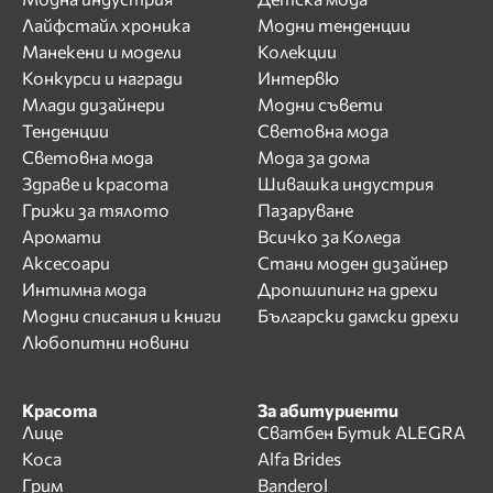
Лайфстайл хроника
Модни тенденции
Манекени и модели
Колекции
Конкурси и награди
Интервю
Млади дизайнери
Модни съвети
Тенденции
Световна мода
Световна мода
Мода за дома
Здраве и красота
Шивашка индустрия
Грижи за тялото
Пазаруване
Аромати
Всичко за Коледа
Аксесоари
Стани моден дизайнер
Интимна мода
Дропшипинг на дрехи
Модни списания и книги
Български дамски дрехи
Любопитни новини
Красота
За абитуриенти
Лице
Сватбен Бутик ALEGRA
Коса
Alfa Brides
Грим
Banderol