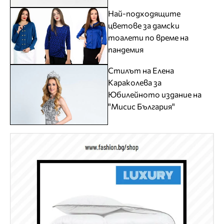
Най-подходящите
цветове за дамски
тоалети по време на
пандемия
Стилът на Елена
Караколева за
Юбилейното издание на
"Мисис България"