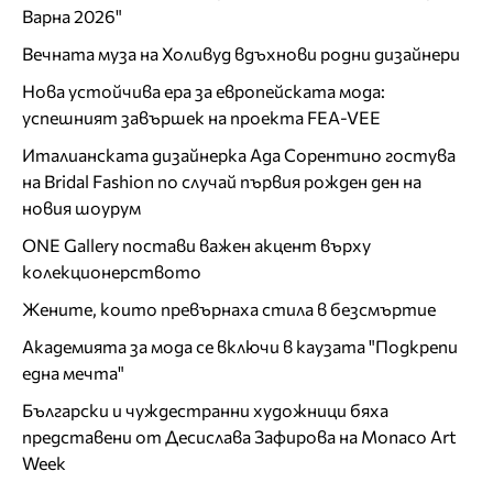
Варна 2026"
Вечната муза на Холивуд вдъхнови родни дизайнери
Нова устойчива ера за европейската мода:
успешният завършек на проекта FEA-VEE
Италианската дизайнерка Ада Сорентино гостува
на Bridal Fashion по случай първия рожден ден на
новия шоурум
ONE Gallery постави важен акцент върху
колекционерството
Жените, които превърнаха стила в безсмъртие
Академията за мода се включи в каузата "Подкрепи
една мечта"
Български и чуждестранни художници бяха
представени от Десислава Зафирова на Monaco Art
Week