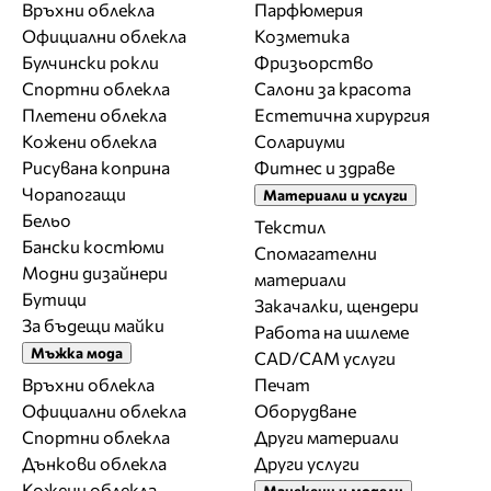
Връхни облекла
Парфюмерия
Официални облекла
Козметика
Булчински рокли
Фризьорство
Спортни облекла
Салони за красота
Плетени облекла
Естетична хирургия
Кожени облекла
Солариуми
Рисувана коприна
Фитнес и здраве
Чорапогащи
Материали и услуги
Бельо
Текстил
Бански костюми
Спомагателни
Модни дизайнери
материали
Бутици
Закачалки, щендери
За бъдещи майки
Работа на ишлеме
Мъжка мода
CAD/CAM услуги
Връхни облекла
Печат
Официални облекла
Оборудване
Спортни облекла
Други материали
Дънкови облекла
Други услуги
Кожени облекла
Манекени и модели