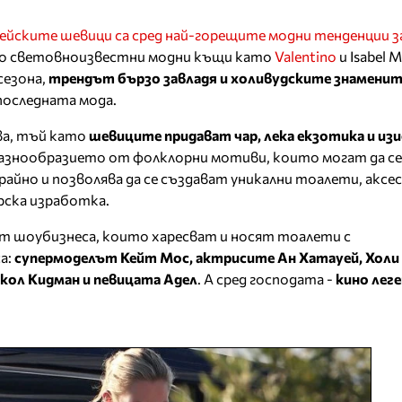
йските шевици са сред най-горещите модни тенденции за
то световноизвестни модни къщи като
Valentino
и Isabel M
сезона,
трендът бързо завладя и холивудските знамени
последната мода.
ва, тъй като
шевиците придават чар, лека екзотика и изи
Разнообразието от фолклорни мотиви, които могат да се
айно и позволява да се създават уникални тоалети, аксес
ска изработка.
от шоубизнеса, които харесват и носят тоалети с
а:
супермоделът Кейт Мос, актрисите Ан Хатауей, Холи 
икол Кидман и певицата Адел
. А сред господата -
кино лег