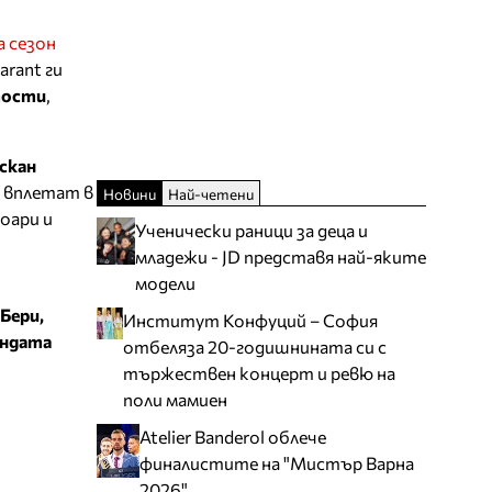
 сезон
arant ги
тости
,
скан
 вплетат в
Новини
Най-четени
оари и
Ученически раници за деца и
младежи - JD представя най-яките
модели
Бери,
Институт Конфуций – София
ендата
отбеляза 20-годишнината си с
тържествен концерт и ревю на
поли мамиен
Atelier Banderol облече
финалистите на "Мистър Варна
2026"