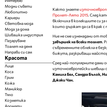
Интервю
Модни съвети
Както знаете
източноевропе
Любопитно
Пролет-Лято 2015
. След ка
Кариери
включиха в колекциите си за 
Световна мода
които държат да са в крак с 
Мода за дома
Шивашка индустрия
Ние не сме изненадани от то
Пазаруване
завършек на всеки тоалет
. 
Тоалет на деня
съвременните облекла е безкр
Направи си сам
бижута, разкриващи майстор
Красота
Сред най-популярните дами 
Лице
източноевропейски шевици с
Коса
Камила Бел, Сандра Бълок, Н
Грим
Джаки Чан.
Кожа
Маникюр
Тяло
Козметика
Аромати