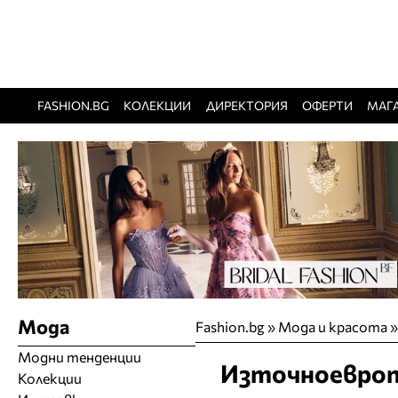
FASHION.BG
КОЛЕКЦИИ
ДИРЕКТОРИЯ
ОФЕРТИ
МАГ
Мода
Fashion.bg
»
Мода и красота
Модни тенденции
Източноевроп
Колекции