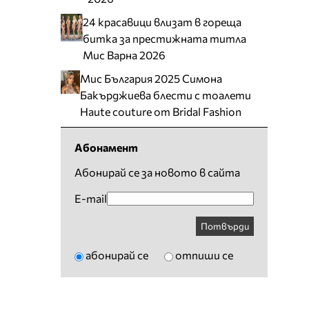
24 красавици влизат в гореща
битка за престижната титла
Мис Варна 2026
Мис България 2025 Симона
Бакърджиева блести с тоалети
Haute couture от Bridal Fashion
Абонамент
Абонирай се за новото в сайта
E-mail
Потвърди
абонирай се
отпиши се