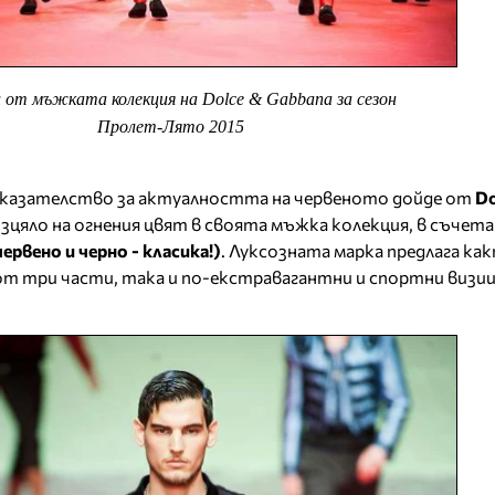
 от мъжката колекция на Dolce & Gabbana за сезон
Пролет-Лято 2015
оказателство за актуалността на червеното дойде от
Do
изцяло на огнения цвят в своята мъжка колекция, в съчета
ервено и черно - класика!)
. Луксозната марка предлага ка
т три части, така и по-екстравагантни и спортни визии