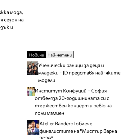
ъжка мода,
я сезон на
зък и
Новини
Най-четени
Ученически раници за деца и
младежи - JD представя най-яките
модели
Институт Конфуций – София
отбеляза 20-годишнината си с
тържествен концерт и ревю на
поли мамиен
Atelier Banderol облече
финалистите на "Мистър Варна
2026"