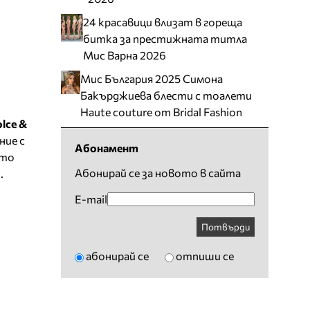
24 красавици влизат в гореща
битка за престижната титла
Мис Варна 2026
Мис България 2025 Симона
Бакърджиева блести с тоалети
Haute couture от Bridal Fashion
lce &
ние с
Абонамент
кто
Абонирай се за новото в сайта
.
E-mail
Потвърди
абонирай се
отпиши се