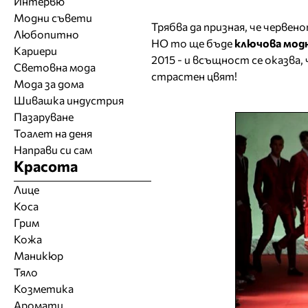
Интервю
Модни съвети
Трябва да призная, че червен
Любопитно
НО то ще бъде
ключова мод
Кариери
2015 - и всъщност се оказва,
Световна мода
страстен цвят!
Мода за дома
Шивашка индустрия
Пазаруване
Тоалет на деня
Направи си сам
Красота
Лице
Коса
Грим
Кожа
Маникюр
Тяло
Козметика
Аромати