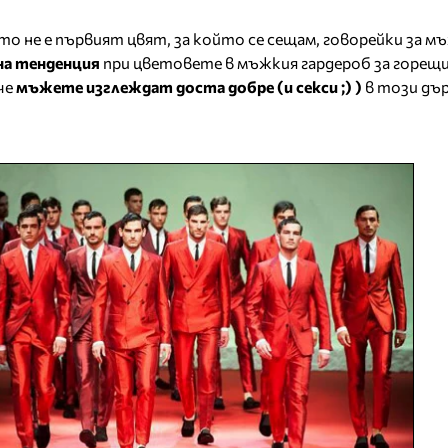
ото не е първият цвят, за който се сещам, говорейки за м
на тенденция
при цветовете в мъжкия гардероб за горещи
 че
мъжете изглеждат доста добре (и секси ;) )
в този дър