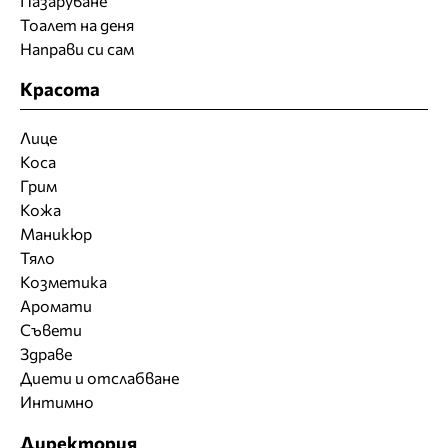
Пазаруване
Тоалет на деня
Направи си сам
Красота
Лице
Коса
Грим
Кожа
Маникюр
Тяло
Козметика
Аромати
Съвети
Здраве
Диети и отслабване
Интимно
Директория