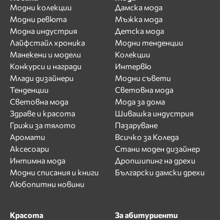
Модни колекции
Дамска мода
Модни ревюта
Мъжка мода
Модна индустрия
Детска мода
Лайфстайл хроника
Модни тенденции
Манекени и модели
Колекции
Конкурси и награди
Интервю
Млади дизайнери
Модни съвети
Тенденции
Световна мода
Световна мода
Мода за дома
Здраве и красота
Шивашка индустрия
Грижи за тялото
Пазаруване
Аромати
Всичко за Коледа
Аксесоари
Стани моден дизайнер
Интимна мода
Дропшипинг на дрехи
Модни списания и книги
Български дамски дрехи
Любопитни новини
Красота
За абитуриенти