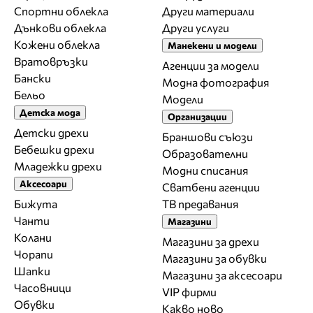
Спортни облекла
Други материали
Дънкови облекла
Други услуги
Кожени облекла
Манекени и модели
Вратовръзки
Агенции за модели
Бански
Модна фотография
Бельо
Модели
Детска мода
Организации
Детски дрехи
Браншови съюзи
Бебешки дрехи
Образователни
Младежки дрехи
Модни списания
Аксесоари
Сватбени агенции
Бижута
ТВ предавания
Чанти
Магазини
Колани
Магазини за дрехи
Чорапи
Магазини за обувки
Шапки
Магазини за aксесоари
Часовници
VIP фирми
Обувки
Какво ново