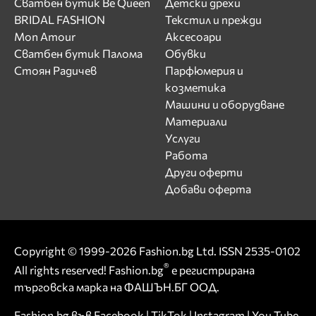
Сватбен бутик Be Queen
Детски дрехи
BRIDAL FASHION
Текстил и прежди
Mon Amour
Аксесоари
Сватбен бутик Палома
Обувки
Стоян Радичев
Парфюмерия и
козметика
Машини и оборудване
Материали
Услуги
Работа
Други оферти
Добави оферта
Copyright © 1999-2026 Fashion.bg Ltd. ISSN 2535-0102
®
All rights reserved! Fashion.bg
е регистрирана
търговска марка на ФАШЪН.БГ ООД.
Fashion.bg във
Facebook
|
TikTok
|
Instagram
|
You Tube