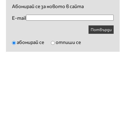
Абонирай се за новото в сайта
E-mail
Потвърди
абонирай се
отпиши се