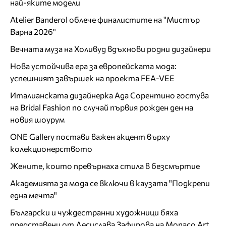
най-яките модели
Atelier Banderol облече финалистите на "Мистър
Варна 2026"
Вечната муза на Холивуд вдъхнови родни дизайнери
Нова устойчива ера за европейската мода:
успешният завършек на проекта FEA-VEE
Италианската дизайнерка Ада Сорентино гостува
на Bridal Fashion по случай първия рожден ден на
новия шоурум
ONE Gallery постави важен акцент върху
колекционерството
Жените, които превърнаха стила в безсмъртие
Академията за мода се включи в каузата "Подкрепи
една мечта"
Български и чуждестранни художници бяха
представени от Десислава Зафирова на Monaco Art