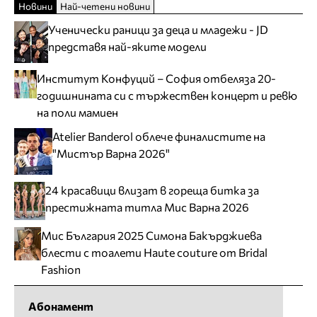
Новини
Най-четени новини
Ученически раници за деца и младежи - JD
представя най-яките модели
Институт Конфуций – София отбеляза 20-
годишнината си с тържествен концерт и ревю
на поли мамиен
Atelier Banderol облече финалистите на
"Мистър Варна 2026"
24 красавици влизат в гореща битка за
престижната титла Мис Варна 2026
Мис България 2025 Симона Бакърджиева
блести с тоалети Haute couture от Bridal
Fashion
Абонамент