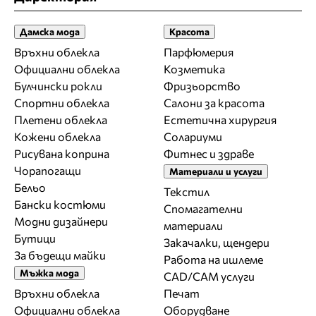
Дамска мода
Красота
Връхни облекла
Парфюмерия
Официални облекла
Козметика
Булчински рокли
Фризьорство
Спортни облекла
Салони за красота
Плетени облекла
Естетична хирургия
Кожени облекла
Солариуми
Рисувана коприна
Фитнес и здраве
Чорапогащи
Материали и услуги
Бельо
Текстил
Бански костюми
Спомагателни
Модни дизайнери
материали
Бутици
Закачалки, щендери
За бъдещи майки
Работа на ишлеме
Мъжка мода
CAD/CAM услуги
Връхни облекла
Печат
Официални облекла
Оборудване