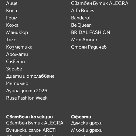
Лице
Сватбен Бутик ALEGRA
Коса
Alfa Brides
Грим
Banderol
Кожа
Be Queen
Маникюр
BRIDAL FASHION
Тяло
Mon Amour
Козметика
Стоян Радичев
Аромати
Съвети
Здраве
Диети и отслабване
Интимно
Лунна диета 2026
Ruse Fashion Week
Сватбени колекции
Оферти
Сватбен Бутик ALEGRA
Дамски дрехи
Бучински салон ARETI
Мъжки дрехи