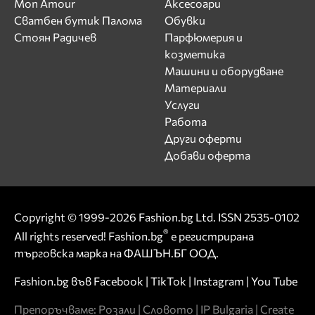
Mon Amour
Аксесоари
Сватбен бутик Палома
Обувки
Стоян Радичев
Парфюмерия и
козметика
Машини и оборудване
Материали
Услуги
Работа
Други оферти
Добави оферта
Copyright © 1999-2026 Fashion.bg Ltd. ISSN 2535-0102
®
All rights reserved! Fashion.bg
е регистрирана
търговска марка на ФАШЪН.БГ ООД.
Fashion.bg във
Facebook
|
TikTok
|
Instagram
|
You Tube
Препоръчваме:
Розали
|
Словото
|
IP Bulgaria
|
Create