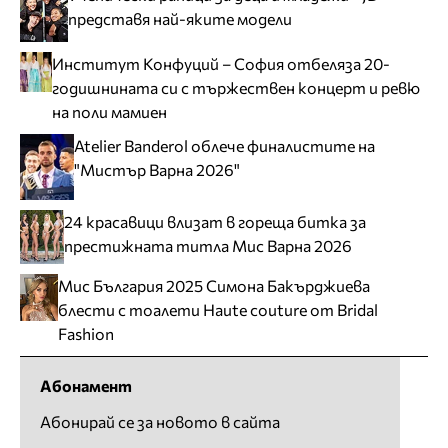
представя най-яките модели
Институт Конфуций – София отбеляза 20-
годишнината си с тържествен концерт и ревю
на поли мамиен
Atelier Banderol облече финалистите на
"Мистър Варна 2026"
24 красавици влизат в гореща битка за
престижната титла Мис Варна 2026
Мис България 2025 Симона Бакърджиева
блести с тоалети Haute couture от Bridal
Fashion
Абонамент
Абонирай се за новото в сайта