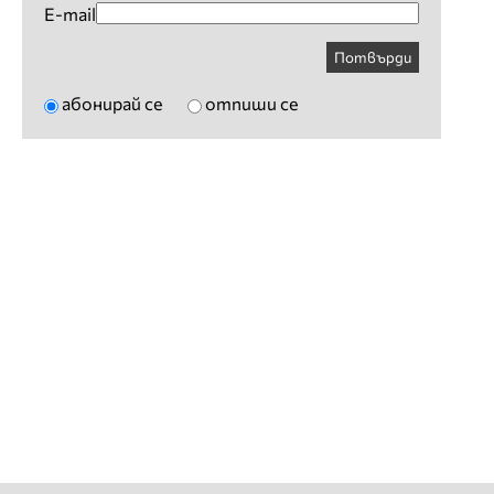
E-mail
Потвърди
абонирай се
отпиши се