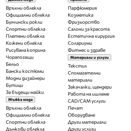
Връхни облекла
Парфюмерия
Официални облекла
Козметика
Булчински рокли
Фризьорство
Спортни облекла
Салони за красота
Плетени облекла
Естетична хирургия
Кожени облекла
Солариуми
Рисувана коприна
Фитнес и здраве
Чорапогащи
Материали и услуги
Бельо
Текстил
Бански костюми
Спомагателни
Модни дизайнери
материали
Бутици
Закачалки, щендери
За бъдещи майки
Работа на ишлеме
Мъжка мода
CAD/CAM услуги
Връхни облекла
Печат
Официални облекла
Оборудване
Спортни облекла
Други материали
Дънкови облекла
Други услуги