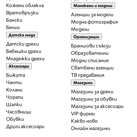
Кожени облекла
Манекени и модели
Вратовръзки
Агенции за модели
Бански
Модна фотография
Бельо
Модели
Детска мода
Организации
Детски дрехи
Браншови съюзи
Бебешки дрехи
Образователни
Младежки дрехи
Модни списания
Аксесоари
Сватбени агенции
Бижута
ТВ предавания
Чанти
Магазини
Колани
Магазини за дрехи
Чорапи
Магазини за обувки
Шапки
Магазини за aксесоари
Часовници
VIP фирми
Обувки
Какво ново
Други аксесоари
Онлайн магазини