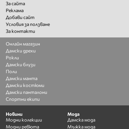
За сайта
Реклама
Добави сайт
Условия за ползване
За контакти
Онлайн магазин
Дамски дрехи
Рокли
Дамски блузи
Поли
Дамски манта
Дамски костюми
Дамски панталони
Спортни екипи
Новини
Мода
Модни колекции
Дамска мода
Модни ревюта
Мъжка мода