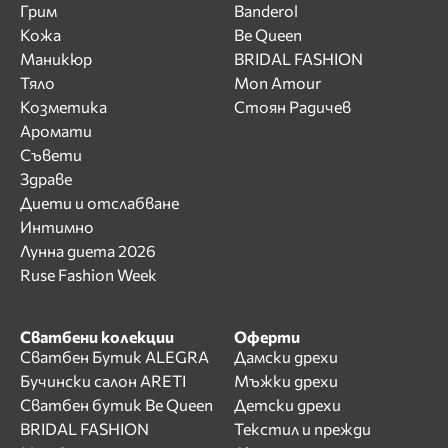
Грим
Banderol
Кожа
Be Queen
Маникюр
BRIDAL FASHION
Тяло
Mon Amour
Козметика
Стоян Радичев
Аромати
Съвети
Здраве
Диети и отслабване
Интимно
Лунна диета 2026
Ruse Fashion Week
Сватбени колекции
Оферти
Сватбен Бутик ALEGRA
Дамски дрехи
Бучински салон ARETI
Мъжки дрехи
Сватбен бутик Be Queen
Детски дрехи
BRIDAL FASHION
Текстил и прежди