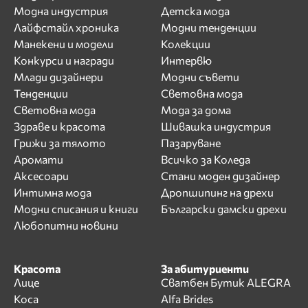
Модна индустрия
Детска мода
Лайфстайл хроника
Модни тенденции
Манекени и модели
Колекции
Конкурси и награди
Интервю
Млади дизайнери
Модни съвети
Тенденции
Световна мода
Световна мода
Мода за дома
Здраве и красота
Шивашка индустрия
Грижи за тялото
Пазаруване
Аромати
Всичко за Коледа
Аксесоари
Стани моден дизайнер
Интимна мода
Дропшипинг на дрехи
Модни списания и книги
Български дамски дрехи
Любопитни новини
Красота
За абитуриенти
Лице
Сватбен Бутик ALEGRA
Коса
Alfa Brides