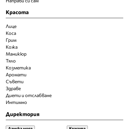
Направи си сам
Красота
Лице
Коса
Грим
Кожа
Маникюр
Тяло
Козметика
Аромати
Съвети
Здраве
Диети и отслабване
Интимно
Директория
Дамска мода
Красота