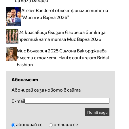
на поли мамиен
Atelier Banderol облече финалистите на
"Мистър Варна 2026"
24 красавици влизат в гореща битка за
престижната титла Мис Варна 2026
Мис България 2025 Симона Бакърджиева
блести с тоалети Haute couture от Bridal
Fashion
Абонамент
Абонирай се за новото в сайта
E-mail
Потвърди
абонирай се
отпиши се