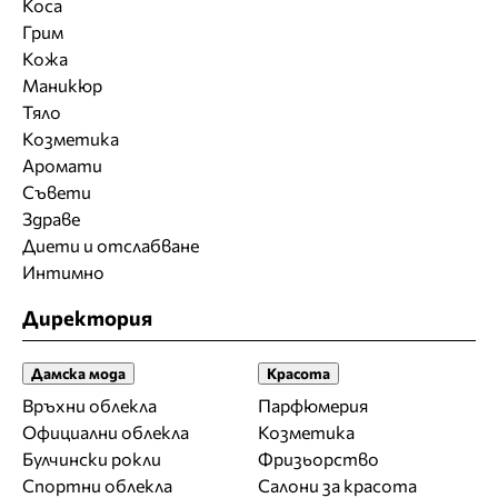
Коса
Грим
Кожа
Маникюр
Тяло
Козметика
Аромати
Съвети
Здраве
Диети и отслабване
Интимно
Директория
Дамска мода
Красота
Връхни облекла
Парфюмерия
Официални облекла
Козметика
Булчински рокли
Фризьорство
Спортни облекла
Салони за красота