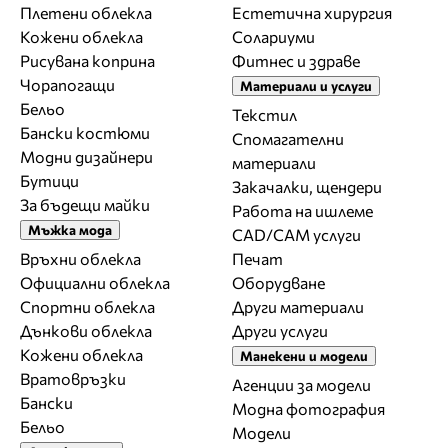
Плетени облекла
Естетична хирургия
Кожени облекла
Солариуми
Рисувана коприна
Фитнес и здраве
Чорапогащи
Материали и услуги
Бельо
Текстил
Бански костюми
Спомагателни
Модни дизайнери
материали
Бутици
Закачалки, щендери
За бъдещи майки
Работа на ишлеме
Мъжка мода
CAD/CAM услуги
Връхни облекла
Печат
Официални облекла
Оборудване
Спортни облекла
Други материали
Дънкови облекла
Други услуги
Кожени облекла
Манекени и модели
Вратовръзки
Агенции за модели
Бански
Модна фотография
Бельо
Модели