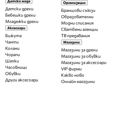
Детска мода
Организации
Детски дрехи
Браншови съюзи
Бебешки дрехи
Образователни
Младежки дрехи
Модни списания
Аксесоари
Сватбени агенции
Бижута
ТВ предавания
Чанти
Магазини
Колани
Магазини за дрехи
Чорапи
Магазини за обувки
Шапки
Магазини за aксесоари
Часовници
VIP фирми
Обувки
Какво ново
Други аксесоари
Онлайн магазини