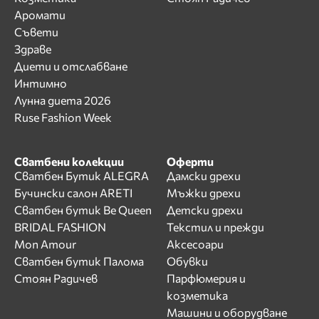
Аромати
Съвети
Здраве
Диети и отслабване
Интимно
Лунна диета 2026
Ruse Fashion Week
Сватбени колекции
Оферти
Сватбен Бутик ALEGRA
Дамски дрехи
Бучински салон ARETI
Мъжки дрехи
Сватбен бутик Be Queen
Детски дрехи
BRIDAL FASHION
Текстил и прежди
Mon Amour
Аксесоари
Сватбен бутик Палома
Обувки
Стоян Радичев
Парфюмерия и
козметика
Машини и оборудване