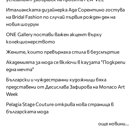
Италианската дизайнерка Ада Сорентино гостува
на Bridal Fashion по случай първия рожден ден на
новия шоурум
ONE Gallery постави важен акцент върху
колекционерството
Жените, които превърнаха стила в безсмъртие
Академията за мода се включи в каузата "Подкрепи
една мечта"
Български и чуждестранни художници бяха
представени от Десислава Зафирова на Monaco Art
Week
Pelagia Stage Couture открива нова страница в
българската мода
още новини...