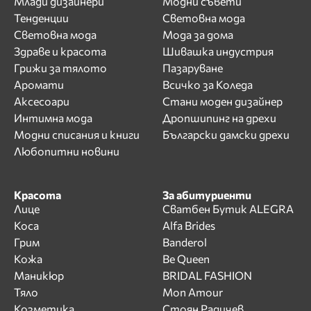
Млади дизайнери
Модни съвети
Тенденции
Световна мода
Световна мода
Мода за дома
Здраве и красота
Шивашка индустрия
Грижи за тялото
Пазаруване
Аромати
Всичко за Коледа
Аксесоари
Стани моден дизайнер
Интимна мода
Дропшипинг на дрехи
Модни списания и книги
Български дамски дрехи
Любопитни новини
Красота
За абитуриенти
Лице
Сватбен Бутик ALEGRA
Коса
Alfa Brides
Грим
Banderol
Кожа
Be Queen
Маникюр
BRIDAL FASHION
Тяло
Mon Amour
Козметика
Стоян Радичев