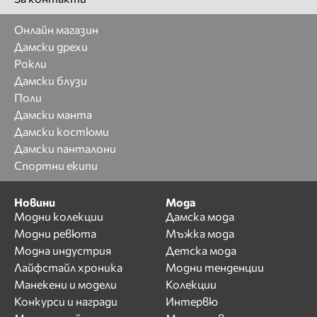
Онлайн магазин
Дамски дрехи
Рокли
Дамски блузи
Поли
Дамски манта
Дамски костюми
Дамски панталони
Спортни екипи
Новини
Мода
Модни колекции
Дамска мода
Модни ревюта
Мъжка мода
Модна индустрия
Детска мода
Лайфстайл хроника
Модни тенденции
Манекени и модели
Колекции
Конкурси и награди
Интервю