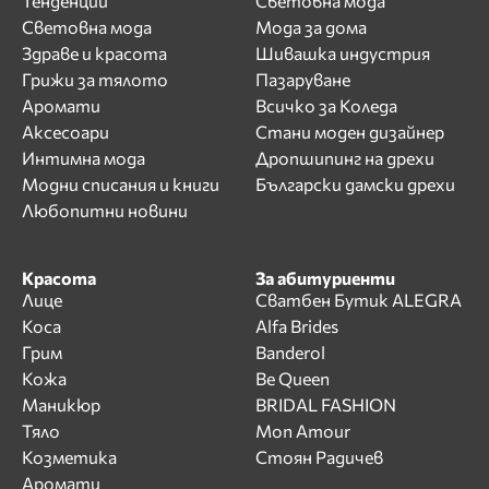
Тенденции
Световна мода
Световна мода
Мода за дома
Здраве и красота
Шивашка индустрия
Грижи за тялото
Пазаруване
Аромати
Всичко за Коледа
Аксесоари
Стани моден дизайнер
Интимна мода
Дропшипинг на дрехи
Модни списания и книги
Български дамски дрехи
Любопитни новини
Красота
За абитуриенти
Лице
Сватбен Бутик ALEGRA
Коса
Alfa Brides
Грим
Banderol
Кожа
Be Queen
Маникюр
BRIDAL FASHION
Тяло
Mon Amour
Козметика
Стоян Радичев
Аромати