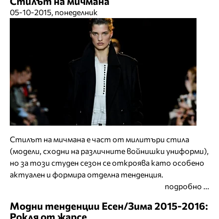
Стилът на мичмана
05-10-2015, понеделник
Стилът на мичмана е част от милитъри стила
(модели, сходни на различните войнишки униформи),
но за този студен сезон се откроява като особено
актуален и формира отделна тенденция.
подробно ...
Модни тенденции Есен/Зима 2015-2016:
Рокля от жарсе