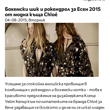
Бохемски шик и рокендрол за Есен 2015
от модна къща Chloé
04-08-2015, вторник
Усещане за спокойна английска провинция в
комбинация с рокендрол и бохемски нотки - това е
красивото предложение на дизайнерката Клеър
Уейт Келър към почитателките на бранда Chloé за
вече задаващия се (колкото и да не ни се иска) хладен