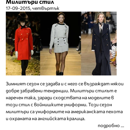
Милитъри стил
17-09-2015, четвъртък
Зимният сезон се задава и с него се възраждат някои
добре забравени тенденции. Милитъри стилът е
наречен така, заради сходствата на моделите в
този стил с войнишките униформи. Този сезон
милитъри са униформите на американската пехота
и охраната на английската кралица.
подробно ...