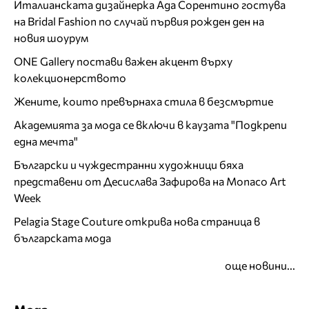
Италианската дизайнерка Ада Сорентино гостува
на Bridal Fashion по случай първия рожден ден на
новия шоурум
ONE Gallery постави важен акцент върху
колекционерството
Жените, които превърнаха стила в безсмъртие
Академията за мода се включи в каузата "Подкрепи
една мечта"
Български и чуждестранни художници бяха
представени от Десислава Зафирова на Monaco Art
Week
Pelagia Stage Couture открива нова страница в
българската мода
още новини...