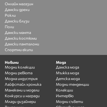
Онлайн магазин
Дамски дрехи
Рокли
Дамски блузи
Поли
Дамски манта
Дамски костюми
Дамски панталони
Спортни екипи
Новини
Мода
Модни колекции
Дамска мода
Модни ревюта
Мъжка мода
Модна индустрия
Детска мода
Лайфстайл хроника
Модни тенденции
Манекени и модели
Колекции
Конкурси и награди
Интервю
Млади дизайнери
Модни съвети