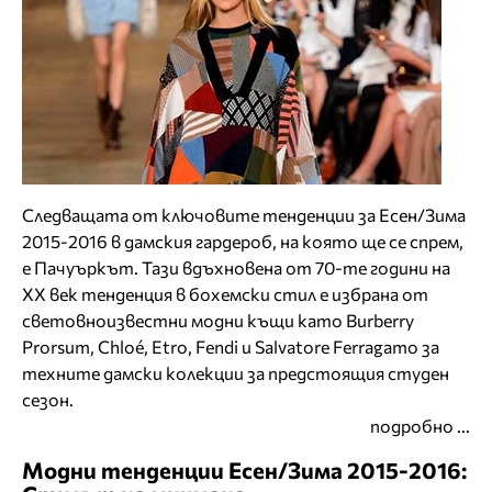
Следващата от ключовите тенденции за Есен/Зима
2015-2016 в дамския гардероб, на която ще се спрем,
е Пачуъркът. Тази вдъхновена от 70-те години на
ХХ век тенденция в бохемски стил е избрана от
световноизвестни модни къщи като Burberry
Prorsum, Chloé, Etro, Fendi и Salvatore Ferragamo за
техните дамски колекции за предстоящия студен
сезон.
подробно ...
Модни тенденции Есен/Зима 2015-2016: