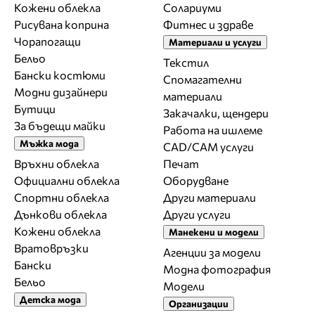
Кожени облекла
Солариуми
Рисувана коприна
Фитнес и здраве
Чорапогащи
Материали и услуги
Бельо
Текстил
Бански костюми
Спомагателни
Модни дизайнери
материали
Бутици
Закачалки, щендери
За бъдещи майки
Работа на ишлеме
Мъжка мода
CAD/CAM услуги
Връхни облекла
Печат
Официални облекла
Оборудване
Спортни облекла
Други материали
Дънкови облекла
Други услуги
Кожени облекла
Манекени и модели
Вратовръзки
Агенции за модели
Бански
Модна фотография
Бельо
Модели
Детска мода
Организации