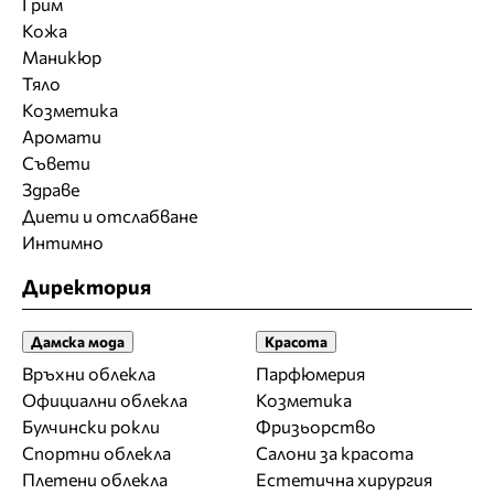
Грим
Кожа
Маникюр
Тяло
Козметика
Аромати
Съвети
Здраве
Диети и отслабване
Интимно
Директория
Дамска мода
Красота
Връхни облекла
Парфюмерия
Официални облекла
Козметика
Булчински рокли
Фризьорство
Спортни облекла
Салони за красота
Плетени облекла
Естетична хирургия