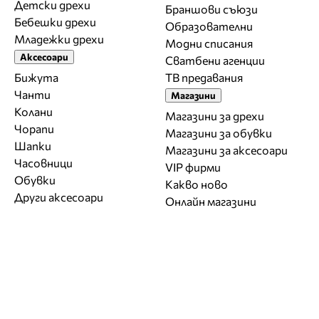
Детски дрехи
Браншови съюзи
Бебешки дрехи
Образователни
Младежки дрехи
Модни списания
Аксесоари
Сватбени агенции
Бижута
ТВ предавания
Чанти
Магазини
Колани
Магазини за дрехи
Чорапи
Магазини за обувки
Шапки
Магазини за aксесоари
Часовници
VIP фирми
Обувки
Какво ново
Други аксесоари
Онлайн магазини