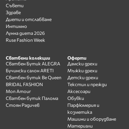
Съвети
Здраве
Диети и отслабване
Интимно
Лунна диета 2026
Ruse Fashion Week
Сватбени колекции
Оферти
Сватбен Бутик ALEGRA
Дамски дрехи
Бучински салон ARETI
Мъжки дрехи
Сватбен бутик Be Queen
Детски дрехи
BRIDAL FASHION
Текстил и прежди
Mon Amour
Аксесоари
Сватбен бутик Палома
Обувки
Стоян Радичев
Парфюмерия и
козметика
Машини и оборудване
Материали