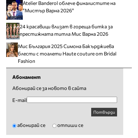
Atelier Banderol облече финалистите на
"Мистър Варна 2026"
24 красавици влизат в гореща битка за
престижната титла Мис Варна 2026
Мис България 2025 Симона Бакърджиева
блести с тоалети Haute couture от Bridal
Fashion
Абонамент
Абонирай се за новото в сайта
E-mail
Потвърди
абонирай се
отпиши се