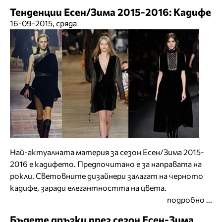
Тенденции Есен/Зима 2015-2016: Кадифе
16-09-2015, сряда
Най-актуалната материя за сезон Есен/Зима 2015-
2016 е кадифето. Предпочитано е за направата на
рокли. Световните дизайнери залагат на черното
кадифе, заради елегантността на цвета.
подробно ...
Бъдете дръзки през сезон Есен-Зима