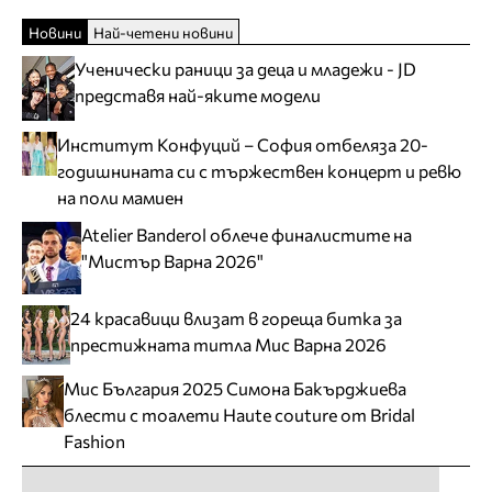
Новини
Най-четени новини
Ученически раници за деца и младежи - JD
представя най-яките модели
Институт Конфуций – София отбеляза 20-
годишнината си с тържествен концерт и ревю
на поли мамиен
Atelier Banderol облече финалистите на
"Мистър Варна 2026"
24 красавици влизат в гореща битка за
престижната титла Мис Варна 2026
Мис България 2025 Симона Бакърджиева
блести с тоалети Haute couture от Bridal
Fashion