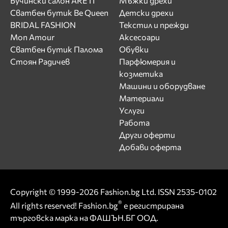
Бучински салон ARETI
Мъжки дрехи
Сватбен бутик Be Queen
Детски дрехи
BRIDAL FASHION
Текстил и прежди
Mon Amour
Аксесоари
Сватбен бутик Палома
Обувки
Стоян Радичев
Парфюмерия и
козметика
Машини и оборудване
Материали
Услуги
Работа
Други оферти
Добави оферта
Copyright © 1999-2026 Fashion.bg Ltd. ISSN 2535-0102
®
All rights reserved! Fashion.bg
е регистрирана
търговска марка на ФАШЪН.БГ ООД.