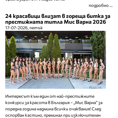
подробно ...
24 красавици влизат в гореща битка за
престижната титла Мис Варна 2026
17-07-2026, петък
Интересът към един от най-престижните
конкурси за красота в България – „Мис Варна“ за
поредна година надмина всички очаквания! След
оспорван кастинг, преминал при изключителен