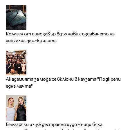
Колаген от динозавър вдъхнови създаването на
уникална дамска чанта
Академията за мода се включи в каузата "Подкрепи
една мечта"
Български и чуждестранни художници бяха