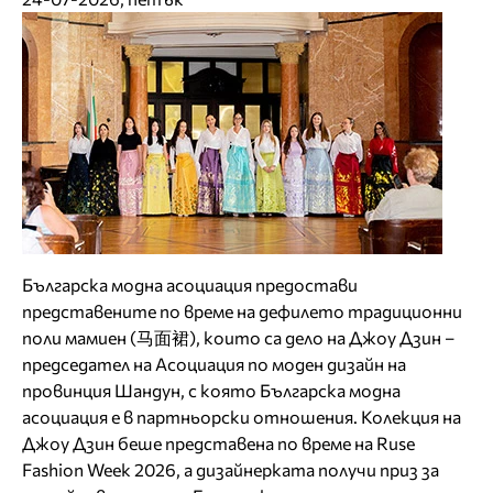
Българска модна асоциация предостави
представените по време на дефилето традиционни
поли мамиен (马面裙), които са дело на Джоу Дзин –
председател на Асоциация по моден дизайн на
провинция Шандун, с която Българска модна
асоциация е в партньорски отношения. Колекция на
Джоу Дзин беше представена по време на Ruse
Fashion Week 2026, а дизайнерката получи приз за