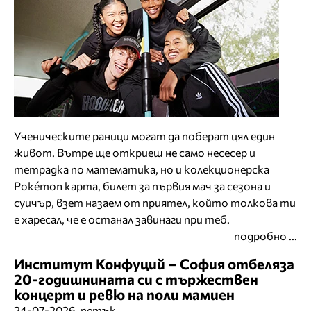
Ученическите раници могат да поберат цял един
живот. Вътре ще откриеш не само несесер и
тетрадка по математика, но и колекционерска
Pokémon карта, билет за първия мач за сезона и
суичър, взет назаем от приятел, който толкова ти
е харесал, че е останал завинаги при теб.
подробно ...
Институт Конфуций – София отбеляза
20-годишнината си с тържествен
концерт и ревю на поли мамиен
24-07-2026, петък