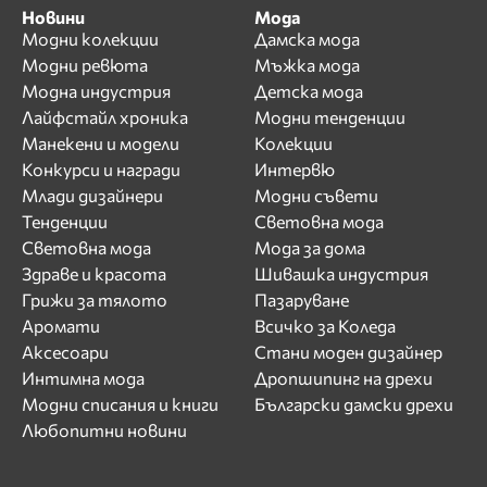
Новини
Мода
Модни колекции
Дамска мода
Модни ревюта
Мъжка мода
Модна индустрия
Детска мода
Лайфстайл хроника
Модни тенденции
Манекени и модели
Колекции
Конкурси и награди
Интервю
Млади дизайнери
Модни съвети
Тенденции
Световна мода
Световна мода
Мода за дома
Здраве и красота
Шивашка индустрия
Грижи за тялото
Пазаруване
Аромати
Всичко за Коледа
Аксесоари
Стани моден дизайнер
Интимна мода
Дропшипинг на дрехи
Модни списания и книги
Български дамски дрехи
Любопитни новини