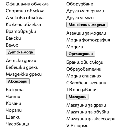
Официални облекла
Оборудване
Спортни облекла
Други материали
Дънкови облекла
Други услуги
Кожени облекла
Манекени и модели
Вратовръзки
Агенции за модели
Бански
Модна фотография
Бельо
Модели
Детска мода
Организации
Детски дрехи
Браншови съюзи
Бебешки дрехи
Образователни
Младежки дрехи
Модни списания
Аксесоари
Сватбени агенции
Бижута
ТВ предавания
Чанти
Магазини
Колани
Магазини за дрехи
Чорапи
Магазини за обувки
Шапки
Магазини за aксесоари
Часовници
VIP фирми