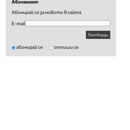
Абонамент
Абонирай се за новото в сайта
E-mail
Потвърди
абонирай се
отпиши се