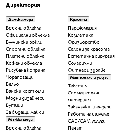
Директория
Дамска мода
Красота
Връхни облекла
Парфюмерия
Официални облекла
Козметика
Булчински рокли
Фризьорство
Спортни облекла
Салони за красота
Плетени облекла
Естетична хирургия
Кожени облекла
Солариуми
Рисувана коприна
Фитнес и здраве
Чорапогащи
Материали и услуги
Бельо
Текстил
Бански костюми
Спомагателни
Модни дизайнери
материали
Бутици
Закачалки, щендери
За бъдещи майки
Работа на ишлеме
Мъжка мода
CAD/CAM услуги
Връхни облекла
Печат