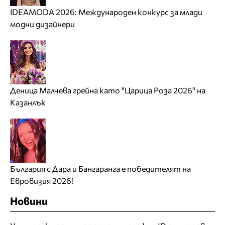
IDEAMODA 2026: Международен конкурс за млади
модни дизайнери
Деница Малчева грейна като "Царица Роза 2026" на
Казанлък
България с Дара и Бангаранга е победителят на
Евровизия 2026!
Новини