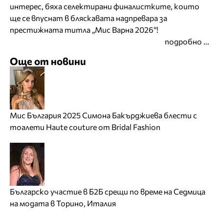
интерес, бяха селектирани финалистките, които
ще се впуснат в бляскавата надпревара за
престижната титла „Мис Варна 2026“!
подробно ...
Още от новини
Мис България 2025 Симона Бакърджиева блести с
тоалети Haute couture от Bridal Fashion
Българско участие в Б2Б срещи по време на Седмица
на модата в Торино, Италия