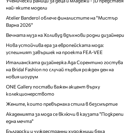
Ученически раници за деца и младежи - JD представя
най-яките модели
Atelier Banderol облече финалистите на "Мистър
Варна 2026"
Вечната муза на Холивуд вдъхнови родни дизайнери
Нова устойчива ера за европейската мода:
успешният завършек на проекта FEA-VEE
Италианската дизайнерка Ада Сорентино гостува
на Bridal Fashion по случай първия рожден ден на
новия шоурум
ONE Gallery постави важен акцент върху
колекционерството
Жените, които превърнаха стила в безсмъртие
Академията за мода се включи в каузата "Подкрепи
една мечта"
Български и чуждестранни художници бяха