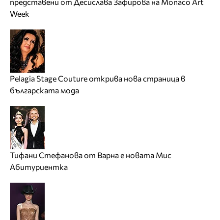
представени от Десислава Зафирова на Monaco Art
Week
Pelagia Stage Couture открива нова страница в
българската мода
Тифани Стефанова от Варна е новата Мис
Абитуриентка