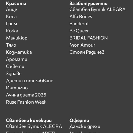
Красота
За абитуриенти
Лице
Сватбен Бутик ALEGRA
Коса
Alfa Brides
Грим
Banderol
Кожа
Be Queen
Маникюр
BRIDAL FASHION
Тяло
Mon Amour
Козметика
Стоян Радичев
Аромати
Съвети
Здраве
Диети и отслабване
Интимно
Лунна диета 2026
Ruse Fashion Week
Сватбени колекции
Оферти
Сватбен Бутик ALEGRA
Дамски дрехи