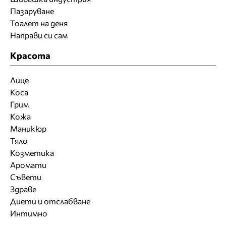
Пазаруване
Тоалет на деня
Направи си сам
Красота
Лице
Коса
Грим
Кожа
Маникюр
Тяло
Козметика
Аромати
Съвети
Здраве
Диети и отслабване
Интимно