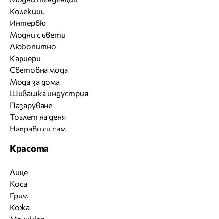
Колекции
Интервю
Модни съвети
Любопитно
Кариери
Световна мода
Мода за дома
Шивашка индустрия
Пазаруване
Тоалет на деня
Направи си сам
Красота
Лице
Коса
Грим
Кожа
Маникюр