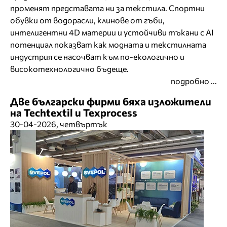
променят представата ни за текстила. Спортни
обувки от водорасли, клинове от гъби,
интелигентни 4D материи и устойчиви тъкани с AI
потенциал показват как модната и текстилната
индустрия се насочват към по-екологично и
високотехнологично бъдеще.
подробно ...
Две български фирми бяха изложители
на Techtextil и Texprocess
30-04-2026, четвъртък