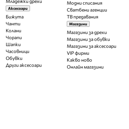
Младежки дрехи
Модни списания
Аксесоари
Сватбени агенции
Бижута
ТВ предавания
Чанти
Магазини
Колани
Магазини за дрехи
Чорапи
Магазини за обувки
Шапки
Магазини за aксесоари
Часовници
VIP фирми
Обувки
Какво ново
Други аксесоари
Онлайн магазини