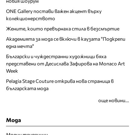
новия шоурум
ONE Gallery постави важен акцент върху
колекционерството
Жените, които превърнаха стила в безсмъртие
Академията за мода се включи в каузата "Подкрепи
една мечта"
Български и чуждестранни художници бяха
представени от Десислава Зафирова на Monaco Art
Week
Pelagia Stage Couture открива нова страница в
българската мода
още новини...
Мода
Модни тенденции