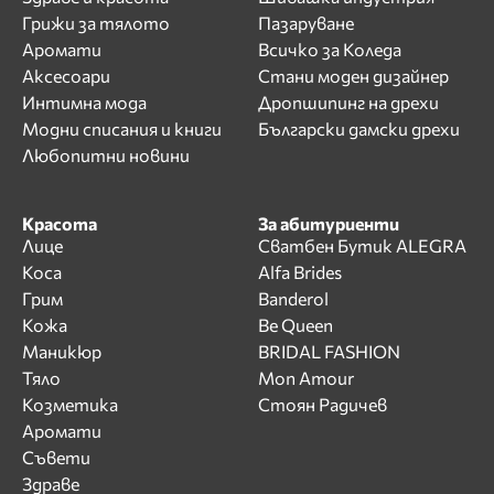
Грижи за тялото
Пазаруване
Аромати
Всичко за Коледа
Аксесоари
Стани моден дизайнер
Интимна мода
Дропшипинг на дрехи
Модни списания и книги
Български дамски дрехи
Любопитни новини
Красота
За абитуриенти
Лице
Сватбен Бутик ALEGRA
Коса
Alfa Brides
Грим
Banderol
Кожа
Be Queen
Маникюр
BRIDAL FASHION
Тяло
Mon Amour
Козметика
Стоян Радичев
Аромати
Съвети
Здраве