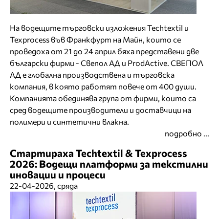
На водещите търговски изложения Techtextil и
Texprocess във Франкфурт на Майн, които се
проведоха от 21 до 24 април бяха представени две
български фирми - Свепол АД и ProdActive. СВЕПОЛ
АД е глобална производствена и търговска
компания, в която работят повече от 400 души.
Компанията обединява група от фирми, които са
сред водещите производители и доставчици на
полимери и синтетични влакна.
подробно ...
Стартираха Techtextil & Texprocess
2026: Водещи платформи за текстилни
иновации и процеси
22-04-2026, сряда