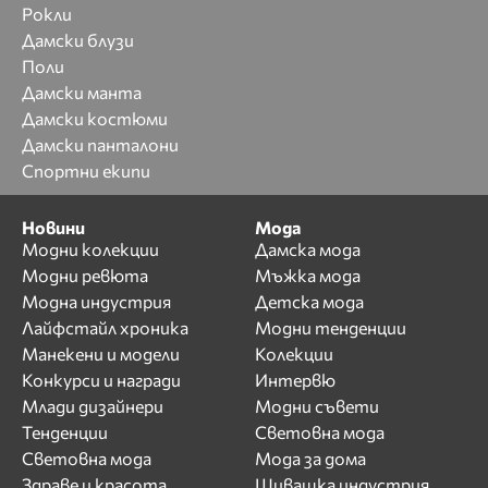
Рокли
Дамски блузи
Поли
Дамски манта
Дамски костюми
Дамски панталони
Спортни екипи
Новини
Мода
Модни колекции
Дамска мода
Модни ревюта
Мъжка мода
Модна индустрия
Детска мода
Лайфстайл хроника
Модни тенденции
Манекени и модели
Колекции
Конкурси и награди
Интервю
Млади дизайнери
Модни съвети
Тенденции
Световна мода
Световна мода
Мода за дома
Здраве и красота
Шивашка индустрия