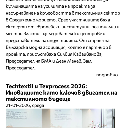
кулминацията на усилията на проекта за
насърчаване на кръговостта в текстилния сектор
в Средиземноморието. Сред участниците бяха
експерти от европейски институции, регионални и
местни власти, изследователски центрове и
представители на индустрията. От страна на
Българска модна асоциация, която е партньор в
проекта, присъстваха Силвия Кабаиванова,
Председател на БМА и Деан Манев, Зам.
Председател.
подробно ...
Techtextil и Texprocess 2026:
Иновациите като ключов двигател на
текстилното бъдеще
21-01-2026, сряда