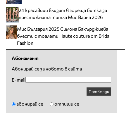
24 красавици влизат в гореща битка за
престижната титла Мис Варна 2026
Мис България 2025 Симона Бакърджиева
блести с тоалети Haute couture от Bridal
Fashion
Абонамент
Абонирай се за новото в сайта
E-mail
Потвърди
абонирай се
отпиши се