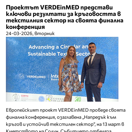
Проектът VERDEinMED представи
ключови резултати за кръговостта в
текстилния сектор на своята финална
конференция
24-03-2026, вторник
Европейският проект VERDEinMED проведе своята
финална конференция, озаглавена „Напредък към
кръгов и устойчив текстилен сектор“, на 13 март в
Кметството на Солун. Събитието отбеляза