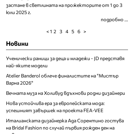
застане в светлината на прожекторите от 1 до 3
юли 2025 г.
подробно ...
< 1
2
3
4
5
6
>
Новини
Ученически раници за деца и младежи - JD представя
най-яките модели
Atelier Banderol облече финалистите на "Мистър
Варна 2026"
Вечната муза на Холивуд вдъхнови родни дизайнери
Нова устойчива ера за европейската мода:
успешният завършек на проекта FEA-VEE
Италианската дизайнерка Ада Сорентино гостува
на Bridal Fashion по случай първия рожден ден на