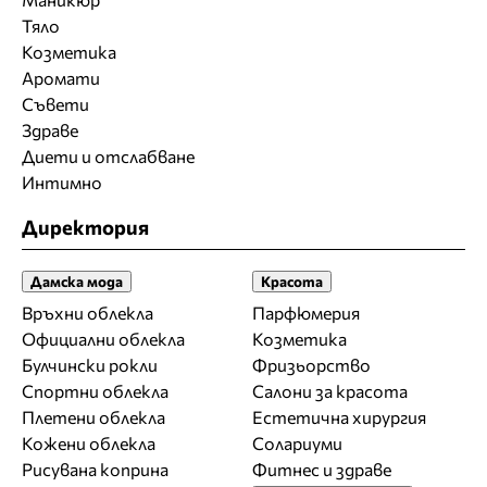
Тяло
Козметика
Аромати
Съвети
Здраве
Диети и отслабване
Интимно
Директория
Дамска мода
Красота
Връхни облекла
Парфюмерия
Официални облекла
Козметика
Булчински рокли
Фризьорство
Спортни облекла
Салони за красота
Плетени облекла
Естетична хирургия
Кожени облекла
Солариуми
Рисувана коприна
Фитнес и здраве