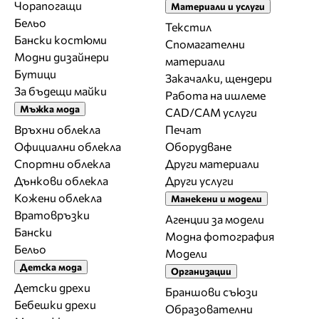
Чорапогащи
Материали и услуги
Бельо
Текстил
Бански костюми
Спомагателни
Модни дизайнери
материали
Бутици
Закачалки, щендери
За бъдещи майки
Работа на ишлеме
Мъжка мода
CAD/CAM услуги
Връхни облекла
Печат
Официални облекла
Оборудване
Спортни облекла
Други материали
Дънкови облекла
Други услуги
Кожени облекла
Манекени и модели
Вратовръзки
Агенции за модели
Бански
Модна фотография
Бельо
Модели
Детска мода
Организации
Детски дрехи
Браншови съюзи
Бебешки дрехи
Образователни