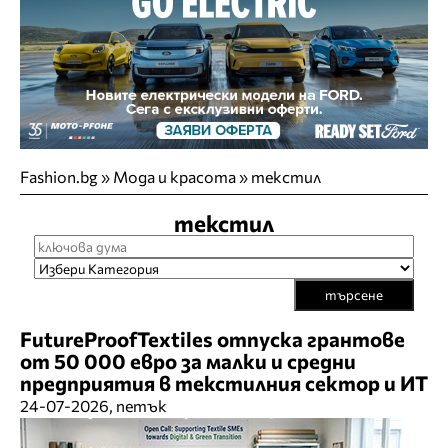
Fashion.bg
»
Мода и красота
»
текстил
текстил
търсене
FutureProofTextiles отпуска грантове
от 50 000 евро за малки и средни
предприятия в текстилния сектор и ИТ
24-07-2026, петък