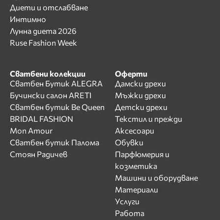
Диети и отслабване
Интимно
Лунна диета 2026
Ruse Fashion Week
Сватбени колекции
Оферти
Сватбен Бутик ALEGRA
Дамски дрехи
Бучински салон ARETI
Мъжки дрехи
Сватбен бутик Be Queen
Детски дрехи
BRIDAL FASHION
Текстил и прежди
Mon Amour
Аксесоари
Сватбен бутик Палома
Обувки
Стоян Радичев
Парфюмерия и
козметика
Машини и оборудване
Материали
Услуги
Работа