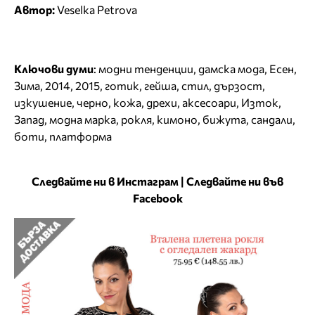
Автор:
Veselka Petrova
Ключови думи
:
модни тенденции
,
дамска мода
,
Есен
,
Зима
,
2014
,
2015
,
готик
,
гейша
,
стил
,
дързост
,
изкушение
,
черно
,
кожа
,
дрехи
,
аксесоари
,
Изток
,
Запад
,
модна марка
,
рокля
,
кимоно
,
бижута
,
сандали
,
боти
,
платформа
Следвайте ни в Инстаграм
|
Следвайте ни във
Facebook