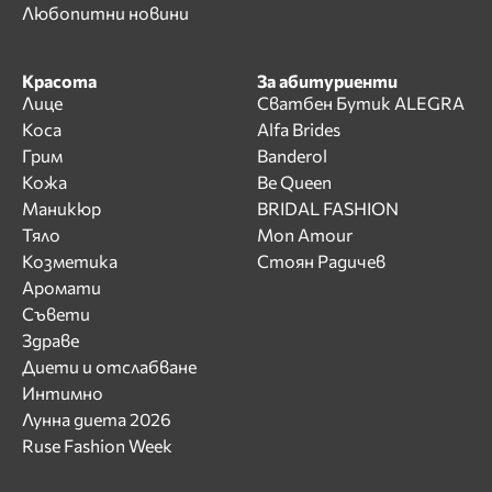
Любопитни новини
Красота
За абитуриенти
Лице
Сватбен Бутик ALEGRA
Коса
Alfa Brides
Грим
Banderol
Кожа
Be Queen
Маникюр
BRIDAL FASHION
Тяло
Mon Amour
Козметика
Стоян Радичев
Аромати
Съвети
Здраве
Диети и отслабване
Интимно
Лунна диета 2026
Ruse Fashion Week