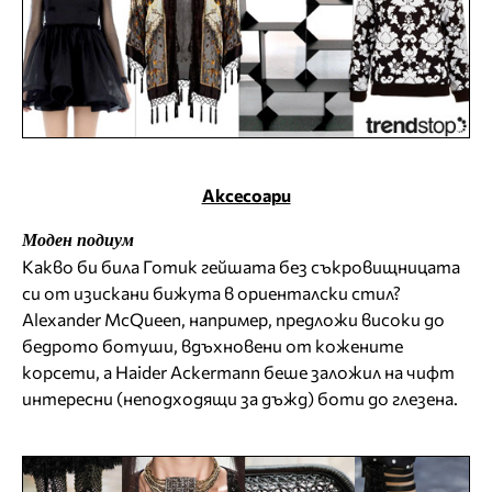
Аксесоари
Моден подиум
Какво би била Готик гейшата без съкровищницата
си от изискани бижута в ориенталски стил?
Alexander McQueen, например, предложи високи до
бедрото ботуши, вдъхновени от кожените
корсети, а Haider Ackermann беше заложил на чифт
интересни (неподходящи за дъжд) боти до глезена.