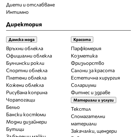
Диети и отслабване
Интимно
Директория
Дамска мода
Красота
Връхни облекла
Парфюмерия
Официални облекла
Козметика
Булчински рокли
Фризьорство
Спортни облекла
Салони за красота
Плетени облекла
Естетична хирургия
Кожени облекла
Солариуми
Рисувана коприна
Фитнес и здраве
Чорапогащи
Материали и услуги
Бельо
Текстил
Бански костюми
Спомагателни
Модни дизайнери
материали
Бутици
Закачалки, щендери
За бъдещи майки