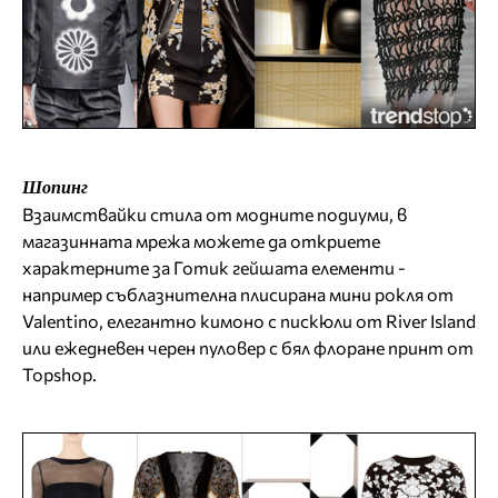
Шопинг
Взаимствайки стила от модните подиуми, в
магазинната мрежа можете да откриете
характерните за Готик гейшата елементи -
например съблазнителна плисирана мини рокля от
Valentino, елегантно кимоно с пискюли от River Island
или ежедневен черен пуловер с бял флоране принт от
Topshop.