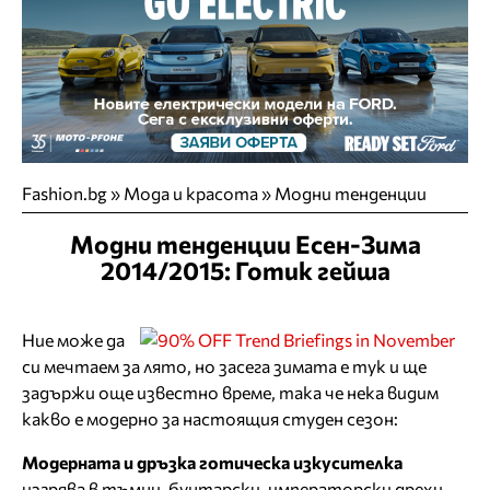
Fashion.bg
»
Мода и красота
»
Модни тенденции
Модни тенденции Есен-Зима
2014/2015: Готик гейша
Ние може да
си мечтаем за лято, но засега зимата е тук и ще
задържи още известно време, така че нека видим
какво е модерно за настоящия студен сезон:
Модерната и дръзка готическа изкусителка
изгрява в тъмни, бунтарски, императорски дрехи