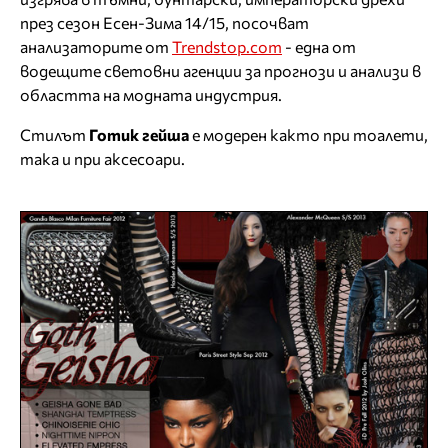
през сезон Есен-Зима 14/15, посочват
анализаторите от
Trendstop.com
- една от
водещите световни агенции за прогнози и анализи в
областта на модната индустрия.
Стилът
Готик гейша
е модерен както при тоалети,
така и при аксесоари.