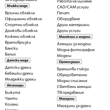
Работа на ишлеме
Мъжка мода
CAD/CAM услуги
Връхни облекла
Печат
Официални облекла
Оборудване
Спортни облекла
Други материали
Дънкови облекла
Други услуги
Кожени облекла
Манекени и модели
Вратовръзки
Агенции за модели
Бански
Модна фотография
Бельо
Модели
Детска мода
Организации
Детски дрехи
Браншови съюзи
Бебешки дрехи
Образователни
Младежки дрехи
Модни списания
Аксесоари
Сватбени агенции
Бижута
ТВ предавания
Чанти
Магазини
Колани
Магазини за дрехи
Чорапи