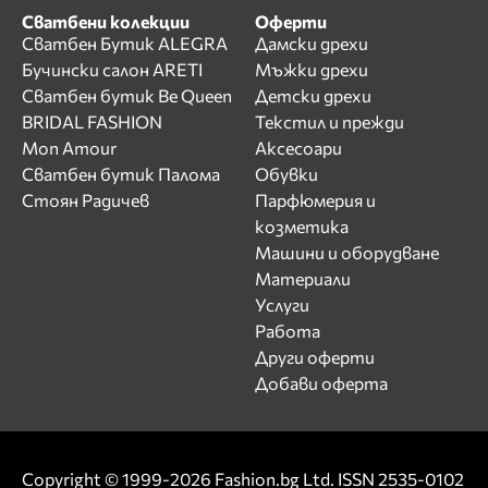
Сватбени колекции
Оферти
Сватбен Бутик ALEGRA
Дамски дрехи
Бучински салон ARETI
Мъжки дрехи
Сватбен бутик Be Queen
Детски дрехи
BRIDAL FASHION
Текстил и прежди
Mon Amour
Аксесоари
Сватбен бутик Палома
Обувки
Стоян Радичев
Парфюмерия и
козметика
Машини и оборудване
Материали
Услуги
Работа
Други оферти
Добави оферта
Copyright © 1999-2026 Fashion.bg Ltd. ISSN 2535-0102