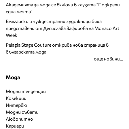
Академията за мода се включи в каузата "Подкрепи
една мечта"
Български и чуждестранни художници бяха
представени от Десислава Зафирова на Monaco Art
Week
Pelagia Stage Couture открива нова страница в
българската мода
още новини...
Мода
Модни тенденции
Колекции
Интервю
Модни съвети
Любопитно
Кариери