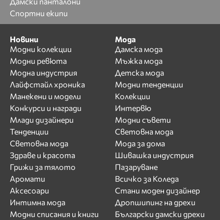
Дамски панталони
Спортни екипи
Новини
Мода
Модни колекции
Дамска мода
Модни ревюта
Мъжка мода
Модна индустрия
Детска мода
Лайфстайл хроника
Модни тенденции
Манекени и модели
Колекции
Конкурси и награди
Интервю
Млади дизайнери
Модни съвети
Тенденции
Световна мода
Световна мода
Мода за дома
Здраве и красота
Шивашка индустрия
Грижи за тялото
Пазаруване
Аромати
Всичко за Коледа
Аксесоари
Стани моден дизайнер
Интимна мода
Дропшипинг на дрехи
Модни списания и книги
Български дамски дрехи