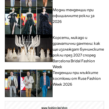
Модни тенденции при
официалните рокли за
2026
Корсети, микадо и
драматични дантели: как
ще изглеждат булчинските
рокли през 2027 според
Barcelona Bridal Fashion
Week
Тенденции при мъжките
костюми от Ruse Fashion
Week 2026