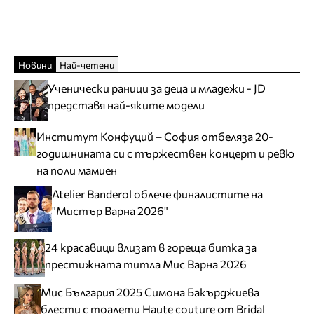
Новини
Най-четени
Ученически раници за деца и младежи - JD
представя най-яките модели
Институт Конфуций – София отбеляза 20-
годишнината си с тържествен концерт и ревю
на поли мамиен
Atelier Banderol облече финалистите на
"Мистър Варна 2026"
24 красавици влизат в гореща битка за
престижната титла Мис Варна 2026
Мис България 2025 Симона Бакърджиева
блести с тоалети Haute couture от Bridal