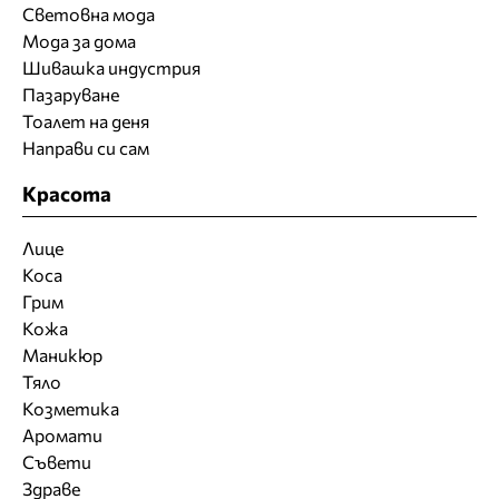
Световна мода
Мода за дома
Шивашка индустрия
Пазаруване
Тоалет на деня
Направи си сам
Красота
Лице
Коса
Грим
Кожа
Маникюр
Тяло
Козметика
Аромати
Съвети
Здраве