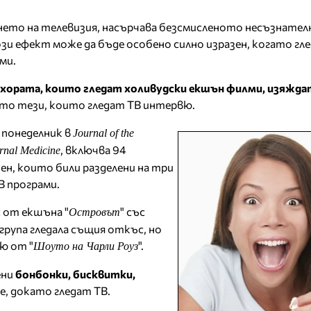
дането на телевизия, насърчава безсмисленото несъзнател
този ефект може да бъде особено силно изразен, когато гл
ми.
хората, които гледат холивудски екшън филми, изяжда
то тези, които гледат ТВ интервю.
 понеделник в
Journal of the
, включва 94
rnal Medicine
н, които били разделени на три
В програми.
 от екшъна "
" със
Островът
рупа гледала същия откъс, но
ю от "
".
Шоуто на Чарли Роуз
ени
бонбонки, бисквитки,
е, докато гледат ТВ.