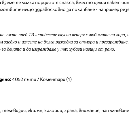
 вземете малка порция от снакса, вместо целия пакет чип
риготвите нещо здравословно за похапване - например ре
е яжте пред ТВ - споделене вкусна вечеря с любимите си хора, 
 заедно и излезте на дълга разходка за отмора и презареждане
 за децата и да изграждаме у тях хубави навици от рано.
дяно:
4052 пъти /
Коментари (1)
с
,
телевизия
,
екшън
,
калории
,
храна
,
внимание
,
напълняване