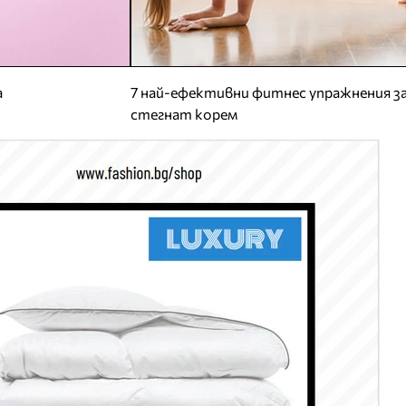
а
7 най-ефективни фитнес упражнения з
стегнат корем