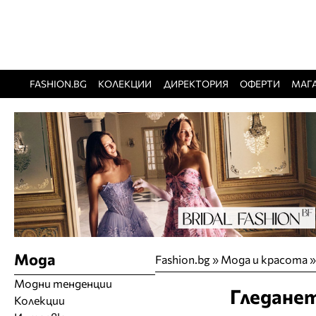
FASHION.BG
КОЛЕКЦИИ
ДИРЕКТОРИЯ
ОФЕРТИ
МАГ
Мода
Fashion.bg
»
Мода и красота
Модни тенденции
Гледанет
Колекции