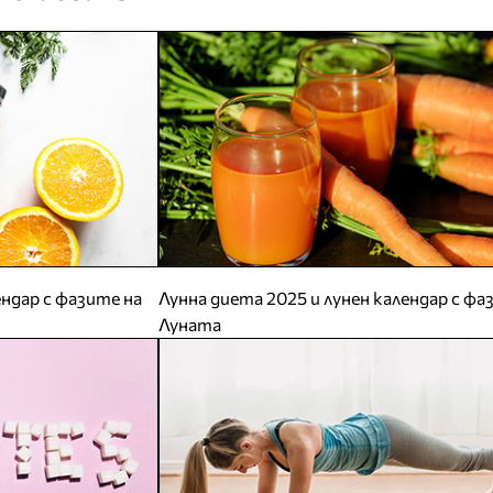
ендар с фазите на
Лунна диета 2025 и лунен календар с фа
Луната