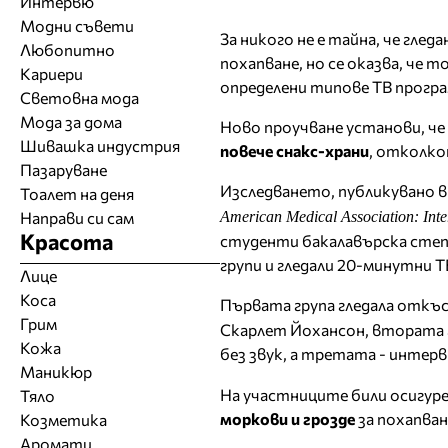
Интервю
Модни съвети
За никого не е тайна, че гле
Любопитно
похапване, но се оказва, че 
Кариери
определени типове ТВ програ
Световна мода
Мода за дома
Ново проучване установи, че
Шивашка индустрия
повече снакс-храни
, отколко
Пазаруване
Изследването, публикувано в
Тоалет на деня
American Medical Association: Inte
Направи си сам
Красота
студенти бакалавърска степе
групи и гледали 20-минутни Т
Лице
Коса
Първата група гледала откъс
Грим
Скарлет Йохансон, втората г
Кожа
без звук, а третата - интерв
Маникюр
На участниците били осигур
Тяло
моркови и грозде
за похапван
Козметика
Аромати