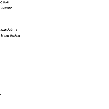
с или
зенчета
изгледайте
. Нека бъдем
,