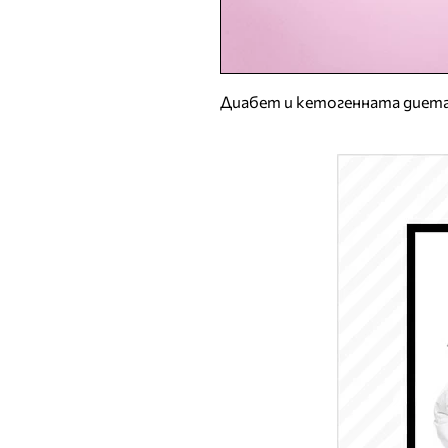
Диабет и кетогенната диет