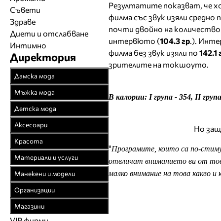
Резултатите показват, че х
Съвети
филма със звук изяли средно п
Здраве
почти двойно на количеств
Диети и отслабване
интервюто (
104.3 гр
.). Инт
Интимно
филма без звук изяли по
142.1
Директория
зрителите на токшоуто.
Дамска мода
Връхни облекла
Мъжка мода
В калории: І група - 354, ІІ група 
Официални облекла
Връхни облекла
Детска мода
Булчински рокли
Официални облекла
Детски дрехи
Аксесоари
Но защ
Спортни облекла
Спортни облекла
Бебешки дрехи
Бижута
Красота
Плетени облекла
"
Програмите, които са по-стиму
Дънкови облекла
Младежки дрехи
Чанти
Парфюмерия
Материали и услуги
отвличат вниманието ви от това
Кожени облекла
Кожени облекла
Колани
Козметика
Текстил
малко внимание на това какво и 
Манекени и модели
Рисувана коприна
Вратовръзки
Чорапи
Фризьорство
Спомагателни
Агенции за модели
Чорапогащи
Организации
Бански
Шапки
материали
Салони за красота
Модна фотография
Браншови съюзи
Бельо
Бельо
Магазини
Часовници
Закачалки, щендери
Естетична хирургия
Модели
Образователни
Бански костюми
VIP фирми
Магазини за дрехи