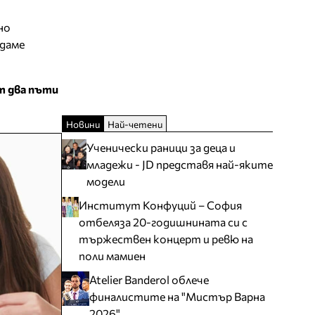
но
едаме
т два пъти
Новини
Най-четени
Ученически раници за деца и
младежи - JD представя най-яките
модели
Институт Конфуций – София
отбеляза 20-годишнината си с
тържествен концерт и ревю на
поли мамиен
Atelier Banderol облече
финалистите на "Мистър Варна
2026"