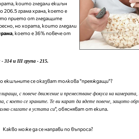
ората, които гледали екшън
о 206.5 грама храна, което е
ото прието от гледащите
ересно, но хората, които гледали
 грама
, което е 36% повече от
- 314 и ІІІ група - 215.
о екшъните се оказват толкова "преяждащи"?
лиращи, с повече движение и преместване фокуса на камерата,
, с което се храните. Те ви карат да ядете повече, защото об
", обясняват от екипа.
колко слагате в устата си
Какво може да се направи по въпроса?