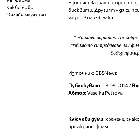
Единият вариант е просто да
Обувки
Работа на ишлеме
Солариуми
Какво ново
Модни списания
Модни дизайнери
Магазини за обувки
бисквити. Другият - да си п
Други аксесоари
CAD/CAM услуги
Фитнес и здраве
Онлайн магазини
Сватбени агенции
Бутици
морков или ябълка.
Магазини за aксесоари
Печат
ТВ предавания
За бъдещи майки
Оборудване
* Нашият вариант: По-добре н
Други материали
любимото си предаване или филм
Други услуги
добър пример
Източник: CBSNews
Публикувано:
03.09.2014 /
Ви
Автор:
Veselka Petrova
Ключови думи
:
хранене
,
снак
преяждане
,
филм