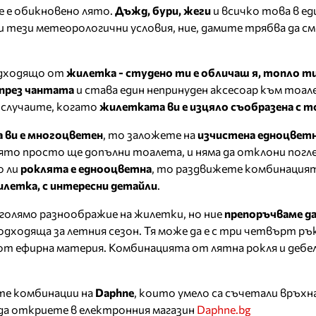
е е обикновено лято.
Дъжд, бури, жеги
и всичко това в еди
 тези метеорологични условия, ние, дамите трябва да см
одходящо от
жилетка - студено ти е обличаш я, топло ти
през чантата
и става един непринуден аксесоар към тоал
 случаите, когато
жилетката ви е изцяло съобразена с 
 ви е многоцветен
, то заложете на
изчистена едноцвет
оято просто ще допълни тоалета, и няма да отклони пог
о ли
роклята е еднооцветна
, то раздвижете комбинацият
летка, с интересни детайли
.
а голямо разноображие на жилетки, но ние
препоръчваме да
одходяща за летния сезон. Тя може да е с три четвърт ръ
 от ефирна материя. Комбинацията от лятна рокля и дебе
те комбинации на
Daphne
, които умело са съчетали връхн
а откриете в електронния магазин
Daphne.bg