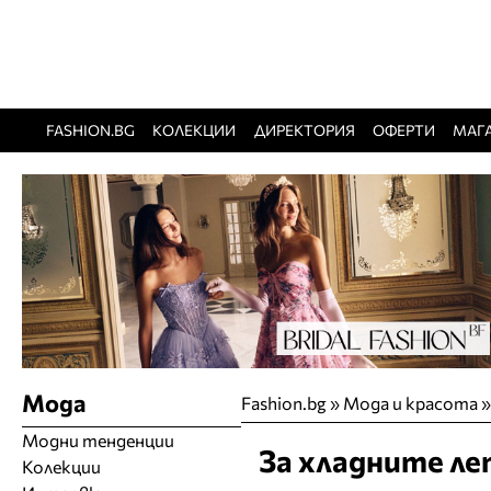
FASHION.BG
КОЛЕКЦИИ
ДИРЕКТОРИЯ
ОФЕРТИ
МАГ
Мода
Fashion.bg
»
Мода и красота
Модни тенденции
За хладните ле
Колекции