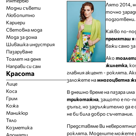
Интервю
Лято 2014, н
Модни съвети
точно заради
Любопитно
подготвени.
Кариери
Световна мода
Какво по-п
Мода за дома
премяташ я 
Шивашка индустрия
важи само за
Пазаруване
Ако
тоалета
Тоалет на деня
жилетка
, к
Направи си сам
Красота
главния акцент - роклята. Ак
заложете на
многоцветна жи
Лице
Коса
В днешно време на пазара им
Грим
трикотажна
, защото е по-п
Кожа
дълъг, но задължително да е
Маникюр
не би била добро съчетание.
Тяло
Представяме Ви невероятни
Козметика
роклята. Моделите можете д
Аромати