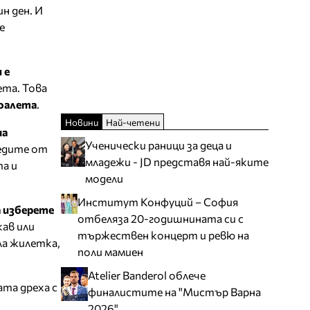
н ден. И
е
 е
ета. Това
тоалета
.
Новини
Най-четени
на
Ученически раници за деца и
ледите от
младежи - JD представя най-яките
а и
модели
Институт Конфуций – София
 изберете
отбеляза 20-годишнината си с
кав или
тържествен концерт и ревю на
ла жилетка,
поли мамиен
Atelier Banderol облече
ата дреха с
финалистите на "Мистър Варна
2026"