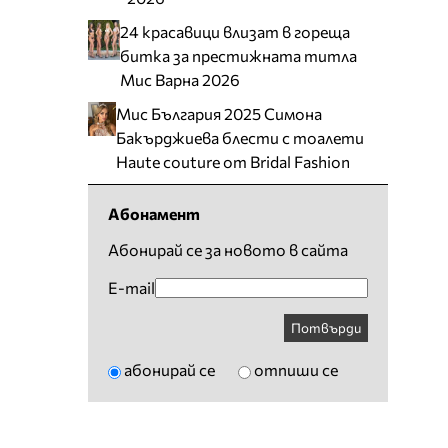
24 красавици влизат в гореща
битка за престижната титла
Мис Варна 2026
Мис България 2025 Симона
Бакърджиева блести с тоалети
Haute couture от Bridal Fashion
Абонамент
Абонирай се за новото в сайта
E-mail
Потвърди
абонирай се
отпиши се