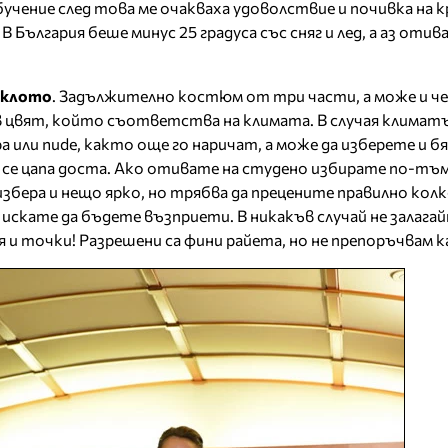
учение след това ме очакваха удоволствие и почивка на к
България беше минус 25 градуса със сняг и лед, а аз отивах
еклото
. Задължително костюм от три части, а може и ч
о в цвят, който съответства на климата. В случая клима
а или nude, както още го наричат, а може да изберете и б
о се цапа доста. Ако отивате на студено избирате по-тъ
избера и нещо ярко, но трябва да прецените правилно кол
 искате да бъдете възприети. В никакъв случай не залагай
тя и точки! Разрешени са фини райета, но не препоръчвам 