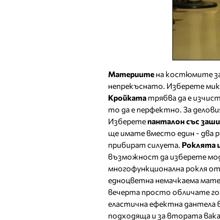
Материите
на костюмите за
непрекъснато. Изберете микс 
Кройката
трябва да е изчист
то да е перфектно. За делови
Изберете
панталон със заш
ще имате вместо един - два 
прибират силуета.
Роклята 
възможност да изберете моде
многофункционална рокля от 
едноцветна немачкаема матери
вечерта просто обличате го
еластична ефектна дантела в 
подходяща и за втората вак