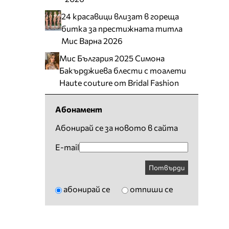
24 красавици влизат в гореща
битка за престижната титла
Мис Варна 2026
Мис България 2025 Симона
Бакърджиева блести с тоалети
Haute couture от Bridal Fashion
Абонамент
Абонирай се за новото в сайта
E-mail
Потвърди
абонирай се
отпиши се