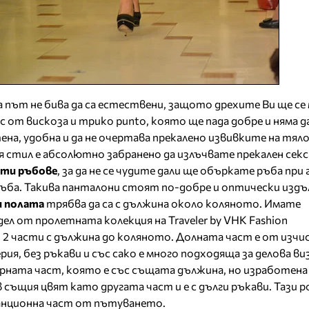
 път не бива да са естествени, защото дрехите Ви ще се
от вискоза и трико punto, която ще пада добре и няма да
ена, удобна и да не очертава прекалено извивките на тял
я стил е абсолютно забранено да излъчвате прекален секс
ити ръбове
, за да не се чудите дали ще объркате ръба при
ръба. Такива панталони стоят по-добре и оптически изд
и полата
трябва да са с дължина около коляното. Имате
л от пролетната колекция на Traveler by VHK Fashion
2 части с дължина до коляното. Долната част е от изчи
я, без ръкави и със сако е много подходяща за делова виз
рната част, която е със същата дължина, но изработена
същия цвят като другата част и е с дълги ръкави. Тази р
анционна част от пътуването.