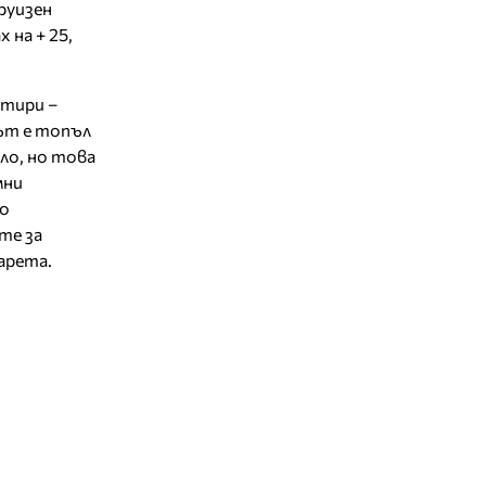
руизен
 на + 25,
етири –
тът е топъл
яло, но това
мни
ко
те за
карета.