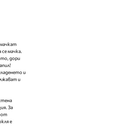
 мачкат
 се мачка.
ото, дори
апил!
 гладенето и
ължават и
стена
ия. За
 от
окля е