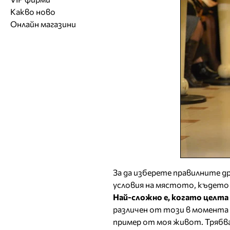
Обувки
Работа на ишлеме
Солариуми
Какво ново
Модни списания
Модни дизайнери
Магазини за обувки
Други аксесоари
CAD/CAM услуги
Фитнес и здраве
Онлайн магазини
Сватбени агенции
Бутици
Магазини за aксесоари
Печат
ТВ предавания
За бъдещи майки
Оборудване
Други материали
Други услуги
За да изберете правилните д
условия на мястото, където 
Най-сложно е, когато целта
различен от този в момента
пример от моя живот. Трябва