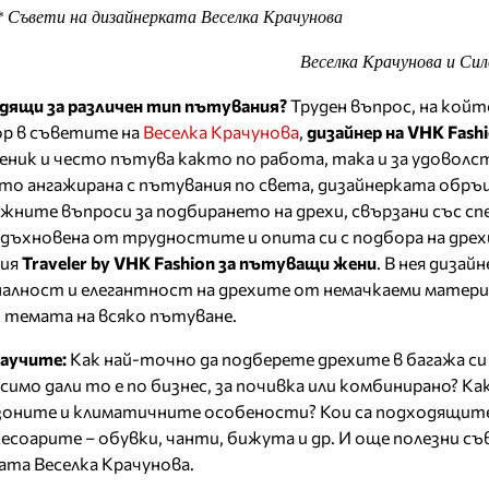
* Съвети на дизайнерката Веселка Крачунова
Веселка Крачунова и Сил
одящи за различен тип пътувания?
Труден въпрос, на койт
р в съветите на
Весeлка Крачунова
,
дизайнер на VHK Fash
ник и често пътува както по работа, така и за удоволс
то ангажирана с пътувания по света, дизайнерката обръ
ежните въпроси за подбирането на дрехи, свързани със с
Вдъхновена от трудностите и опита си с подбора на дрех
ния
Traveler by VHK Fashion за пътуващи жени
. В нея дизай
налност и елегантност на дрехите от немачкаеми матери
 темата на всяко пътуване.
научите:
Как най-точно да подберете дрехите в багажа си
имо дали то е по бизнес, за почивка или комбинирано? Как
езоните и климатичните особености? Кои са подходящит
есоарите – обувки, чанти, бижута и др. И още полезни съ
ата Веселка Крачунова.