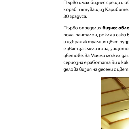
Първо имах бизнес срещи и об
кораб пътуващ из Карибите. В 
30 градуса.
Първо определих
бизнес обл
пола, панталон, рокля и сак
и избрах актуалния цвят пудр
е цвят за смели хора, защот
цветове. За Маями можех да 
сериозна е работата Ви и как
делова визия на десени с цве