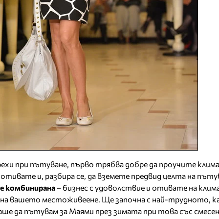
рехи при пътуване, първо трябва добре да проучите кли
отивате и, разбира се, да вземете предвид целта на път
 е комбинирана
– бизнес с удоволствие и отивате на клим
 на вашето местоживеене. Ще започна с най-трудното, к
ше да пътувам за Маями през зимата при това със смесена