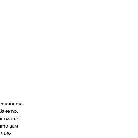
матичните
уването.
ат много
ато дам
 цел.