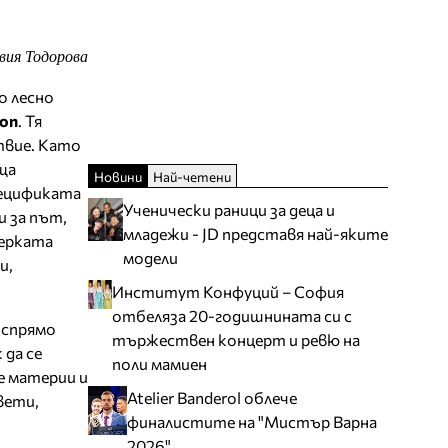
вия Тодорова
о лесно
ion
. Тя
твие. Като
ща
Новини
Най-четени
пецификата
Ученически раници за деца и
и за път,
младежи - JD представя най-яките
нерката
модели
и,
Институт Конфуций – София
отбеляза 20-годишнината си с
 спрямо
тържествен концерт и ревю на
 да се
поли мамиен
е материи и
Atelier Banderol облече
вети,
финалистите на "Мистър Варна
2026"