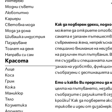
Интервю
Модни съвети
Любопитно
Кариери
Как да подберем дрехи, подх
Световна мода
можете да откриете отгово
Мода за дома
самата е запален пътешестве
Шивашка индустрия
съвременна жена, непрекъсна
Пазаруване
специално внимание на неизб
Тоалет на деня
на различен тип пътувания. 
Направи си сам
Красота
тя създава и специалната ли
залага на удобство, функцио
Лице
съобразени с дестинацията и
Коса
Грим
Ето и какво Ви предстои да 
Кожа
целта на пътуването, независ
Маникюр
съобразите с разликите в с
Тяло
кройки? Как да подберете акс
Козметика
трикове и идеи от дизайнерк
Аромати