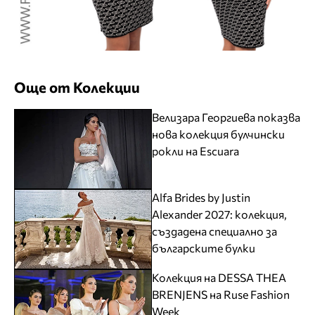
Още от Колекции
Велизара Георгиева показва
нова колекция булчински
рокли на Escuara
Alfa Brides by Justin
Alexander 2027: колекция,
създадена специално за
българските булки
Колекция на DESSA THEA
BRENJENS на Ruse Fashion
Week