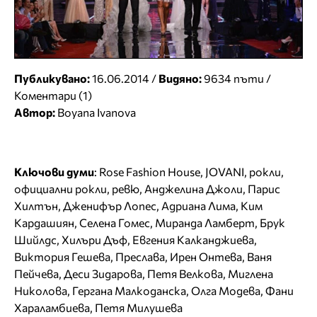
Публикувано:
16.06.2014 /
Видяно:
9634 пъти /
Коментари (1)
Автор:
Boyana Ivanova
Ключови думи
:
Rose Fashion House
,
JOVANI
,
рокли
,
официални рокли
,
ревю
,
Анджелина Джоли
,
Парис
Хилтън
,
Дженифър Лопес
,
Адриана Лима
,
Ким
Кардашиян
,
Селена Гомес
,
Миранда Ламберт
,
Брук
Шийлдс
,
Хилъри Дъф
,
Евгения Калканджиева
,
Виктория Гешева
,
Преслава
,
Ирен Онтева
,
Ваня
Пейчева
,
Деси Зидарова
,
Петя Велкова
,
Миглена
Николова
,
Гергана Малкоданска
,
Олга Модева
,
Фани
Хараламбиева
,
Петя Милушева