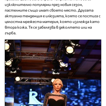
изключително популярни през новия сезон,
пастелните също имат своето място. Другата
актуална тенденция е илюзията, която се постига с
цялостна мрежеста материя, която изглежда като
втора кожа. Тя се забелязва в деколтето или на
гърба.