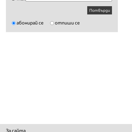
Потвърди
абонирай се
отпиши се
За сайта