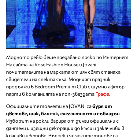
Модното ревю беше предавано пряко по Интернет.
На сайта на Rose Fashion House и Jovani
почитателите на марката от цял свят станаха
свидетели на спектакъла. Модният празник
продължи в Bedroom Premium Club с шумно афтър-
парти в компанията на поп-звездата
Графа
.
Официалните тоалети на JOVANI са
буря от
цветове, шик, блясък, елегантност и съблазън
.
Изборът на рокли варира от дълги официални с
дантели и изящни декорации до къси и закачливи в
красиви цветове. Въпреки че ярките тонове са