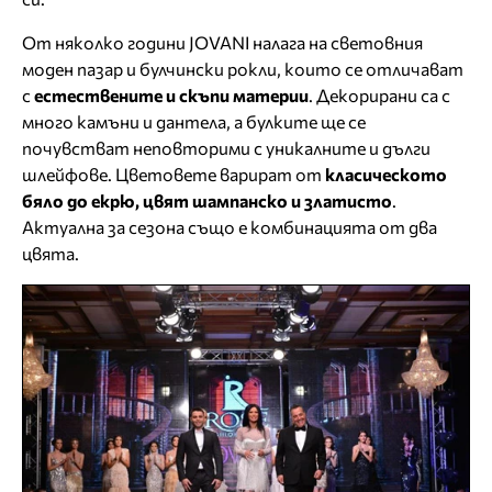
От няколко години JOVANI налага на световния
моден пазар и булчински рокли, които се отличават
с
естествените и скъпи материи
. Декорирани са с
много камъни и дантела, а булките ще се
почувстват неповторими с уникалните и дълги
шлейфове. Цветовете варират от
класическото
бяло до екрю, цвят шампанско и златисто
.
Актуална за сезона също е комбинацията от два
цвята.