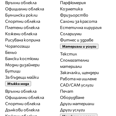
Връхни облекла
Парфюмерия
Официални облекла
Козметика
Булчински рокли
Фризьорство
Спортни облекла
Салони за красота
Плетени облекла
Естетична хирургия
Кожени облекла
Солариуми
Рисувана коприна
Фитнес и здраве
Чорапогащи
Материали и услуги
Бельо
Текстил
Бански костюми
Спомагателни
Модни дизайнери
материали
Бутици
Закачалки, щендери
За бъдещи майки
Работа на ишлеме
Мъжка мода
CAD/CAM услуги
Връхни облекла
Печат
Официални облекла
Оборудване
Спортни облекла
Други материали
Дънкови облекла
Други услуги
Кожени облекла