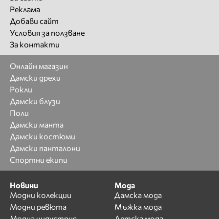
Реклама
Добави сайт
Условия за ползване
За контакти
Онлайн магазин
Дамски дрехи
Рокли
Дамски блузи
Поли
Дамски манта
Дамски костюми
Дамски панталони
Спортни екипи
Новини
Мода
Модни колекции
Дамска мода
Модни ревюта
Мъжка мода
Модна индустрия
Детска мода