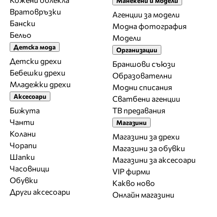
Манекени и модели
Вратовръзки
Агенции за модели
Бански
Модна фотография
Бельо
Модели
Детска мода
Организации
Детски дрехи
Браншови съюзи
Бебешки дрехи
Образователни
Младежки дрехи
Модни списания
Аксесоари
Сватбени агенции
Бижута
ТВ предавания
Чанти
Магазини
Колани
Магазини за дрехи
Чорапи
Магазини за обувки
Шапки
Магазини за aксесоари
Часовници
VIP фирми
Обувки
Какво ново
Други аксесоари
Онлайн магазини