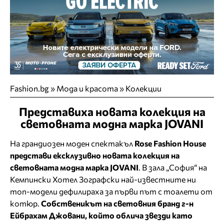
Fashion.bg
»
Мода и красота
»
Колекции
Представиха новата колекция на
световната модна марка JOVANI
На грандиозен моден спектакъл
Rose Fashion House
представи ексклузивно новата колекция на
световната модна марка JOVANI
. В зала „София“ на
Кемпински Хотел Зографски най-известните ни
топ-модели дефилираха за първи път с тоалети от
котюр.
Собственикът на световния бранд г-н
Ейбрахам Джовани, който облича звезди като