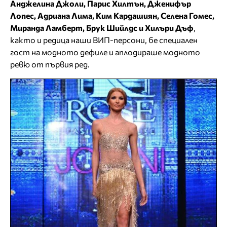
Анджелина Джоли, Парис Хилтън, Дженифър
Лопес, Адриана Лима, Ким Кардашиян, Селена Гомес,
Миранда Ламберт, Брук Шийлдс и Хилъри Дъф
,
както и редица наши ВИП-персони, бе специален
гост на модното дефиле и аплодираше модното
ревю от първия ред.