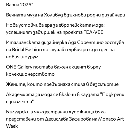
Варна 2026"
Вечната муза на Холивуд вдъхнови родни дизайнери
Нова устойчива ера за европейската мода:
успешният завършек на проекта FEA-VEE
Италианската дизайнерка Ада Сорентино гостува
на Bridal Fashion по случай първия рожден ден на
новия шоурум
ONE Gallery постави важен акцент върху
колекционерството
Жените, които превърнаха стила в безсмъртие
Академията за мода се включи в каузата "Подкрепи
една мечта"
Български и чуждестранни художници бяха
представени от Десислава Зафирова на Monaco Art
Week