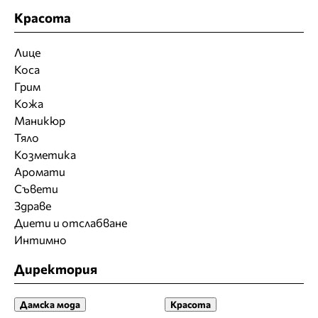
Красота
Лице
Коса
Грим
Кожа
Маникюр
Тяло
Козметика
Аромати
Съвети
Здраве
Диети и отслабване
Интимно
Директория
Дамска мода
Красота