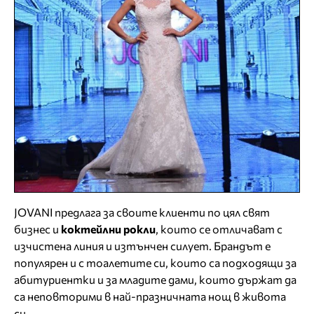
JOVANI предлага за своите клиенти по цял свят
бизнес и
коктейлни рокли
, които се отличават с
изчистена линия и изтънчен силует. Брандът е
популярен и с тоалетите си, които са подходящи за
абитуриентки и за младите дами, които държат да
са неповторими в най-празничната нощ в живота
си.