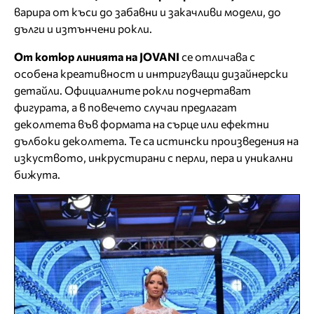
варира от къси до забавни и закачливи модели, до
дълги и изтънчени рокли.
От котюр линията на JOVANI
се отличава с
особена креативност и интригуващи дизайнерски
детайли. Официалните рокли подчертават
фигурата, а в повечето случаи предлагат
деколтета във формата на сърце или ефектни
дълбоки деколтета. Те са истински произведения на
изкуството, инкрустирани с перли, пера и уникални
бижута.