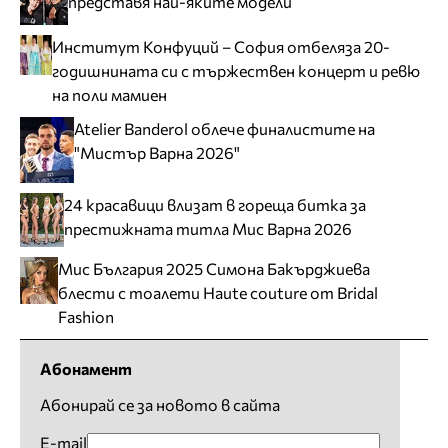
представя най-яките модели
Институт Конфуций – София отбеляза 20-
годишнината си с тържествен концерт и ревю
на поли мамиен
Atelier Banderol облече финалистите на
"Мистър Варна 2026"
24 красавици влизат в гореща битка за
престижната титла Мис Варна 2026
Мис България 2025 Симона Бакърджиева
блести с тоалети Haute couture от Bridal
Fashion
Абонамент
Абонирай се за новото в сайта
E-mail