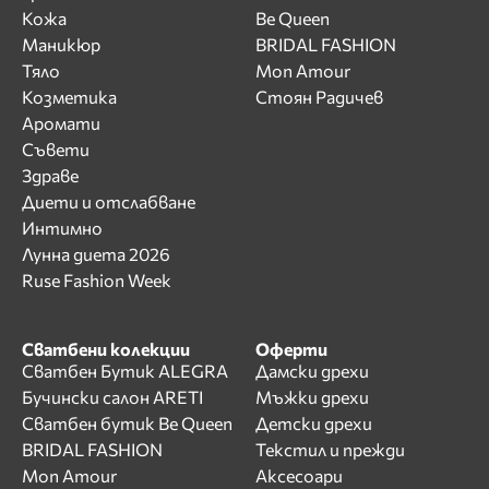
Кожа
Be Queen
Маникюр
BRIDAL FASHION
Тяло
Mon Amour
Козметика
Стоян Радичев
Аромати
Съвети
Здраве
Диети и отслабване
Интимно
Лунна диета 2026
Ruse Fashion Week
Сватбени колекции
Оферти
Сватбен Бутик ALEGRA
Дамски дрехи
Бучински салон ARETI
Мъжки дрехи
Сватбен бутик Be Queen
Детски дрехи
BRIDAL FASHION
Текстил и прежди
Mon Amour
Аксесоари