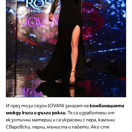
И през този сезон JOVANI залагат на
комбинацията
между къси и дълги рокли
. Те са изработени от
екзотични материи и са украсени с пера, камъни
Сваровски, перли, мъниста и пайети. Ако сте