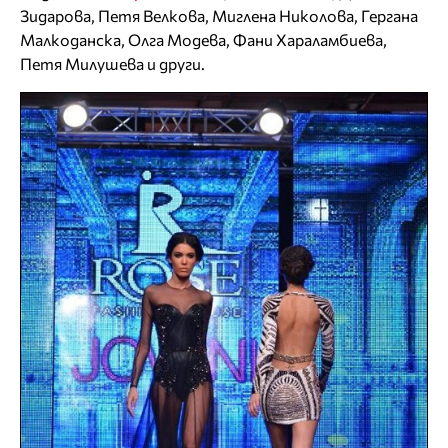
Зидарова, Петя Велкова, Миглена Николова, Гергана
Малкоданска, Олга Модева, Фани Хараламбиева,
Петя Милушева и други.