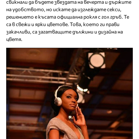
свикнали да бъдете звездата на вечерта и държите
на удобството, но искате да изглеждате секси,
решението е късата официална рокля с гол гръб. Те
са в свежи и ярки цветове. Това, което ги прави
закачливи, са загатващите дължини и дизайна на
цветя.