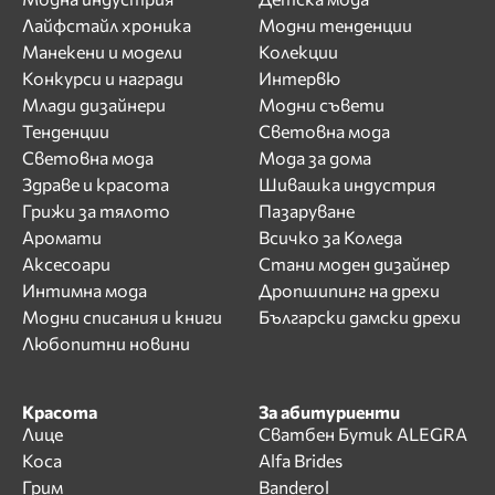
Лайфстайл хроника
Модни тенденции
Манекени и модели
Колекции
Конкурси и награди
Интервю
Млади дизайнери
Модни съвети
Тенденции
Световна мода
Световна мода
Мода за дома
Здраве и красота
Шивашка индустрия
Грижи за тялото
Пазаруване
Аромати
Всичко за Коледа
Аксесоари
Стани моден дизайнер
Интимна мода
Дропшипинг на дрехи
Модни списания и книги
Български дамски дрехи
Любопитни новини
Красота
За абитуриенти
Лице
Сватбен Бутик ALEGRA
Коса
Alfa Brides
Грим
Banderol