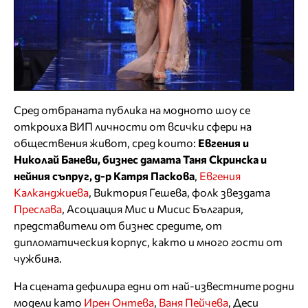
Сред отбраната публика на модното шоу се
откроиха ВИП личности от всички сфери на
обществения живот, сред които:
Евгения и
Николай Баневи, бизнес дамата Таня Скринска и
нейния съпруг, д-р Катря Паскова
,
Евгения
Калканджиева
, Виктория Гешева, фолк звездата
Преслава
, Асоциация Мис и Мисис България,
представители от бизнес средите, от
дипломатическия корпус, както и много гости от
чужбина.
На сцената дефилира едни от най-известните родни
модели като
Ирен Онтева
,
Ваня Пейчева
, Деси