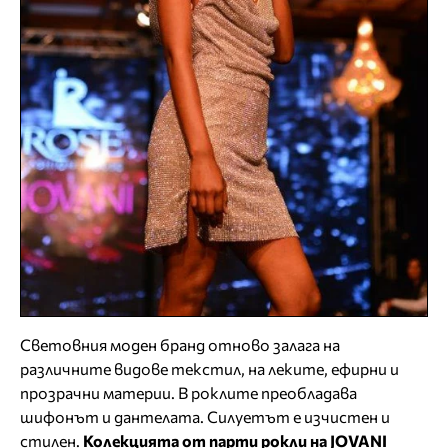
Световния моден бранд отново залага на
различните видове текстил, на леките, ефирни и
прозрачни материи. В роклите преобладава
шифонът и дантелата. Силуетът е изчистен и
стилен.
Колекцията от парти рокли на JOVANI