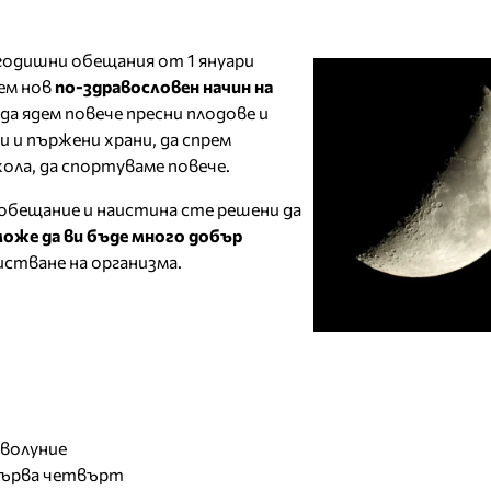
годишни обещания от 1 януари
ем нов
по-здравословен начин на
 да ядем повече пресни плодове и
и и пържени храни, да спрем
ола, да спортуваме повече.
 обещание и наистина сте решени да
оже да ви бъде много добър
стване на организма.
новолуние
- първа четвърт