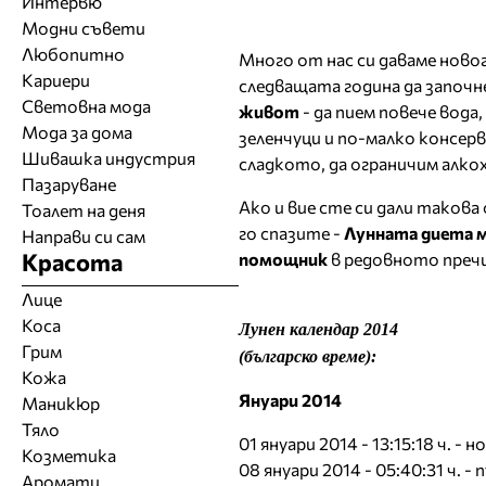
Интервю
Модни съвети
Любопитно
Много от нас си даваме ново
Кариери
следващата година да започн
Световна мода
живот
- да пием повече вода,
Мода за дома
зеленчуци и по-малко консерв
Шивашка индустрия
сладкото, да ограничим алкох
Пазаруване
Ако и вие сте си дали такова
Тоалет на деня
го спазите -
Лунната диета м
Направи си сам
Красота
помощник
в редовното пречи
Лице
Коса
Лунен календар 2014
Грим
(българско време):
Кожа
Януари 2014
Маникюр
Тяло
01 януари 2014 - 13:15:18 ч. - 
Козметика
08 януари 2014 - 05:40:31 ч. 
Аромати