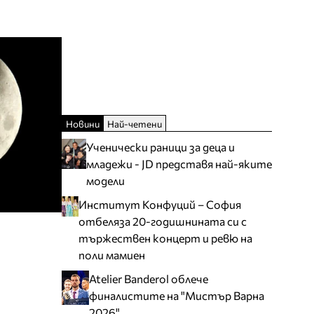
Новини
Най-четени
Ученически раници за деца и
младежи - JD представя най-яките
модели
Институт Конфуций – София
отбеляза 20-годишнината си с
тържествен концерт и ревю на
поли мамиен
Atelier Banderol облече
финалистите на "Мистър Варна
2026"