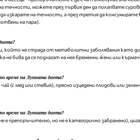
на течности, можете през първия ден да похапвате суров
 да изкарате на течности, а през третия да консумирате 
готвени на пара).
диета?
еки, който не страда от метаболитни заболявания като д
 не бива да се подлагат на нея бременни жени или кърмач
по време на Лунната диета?
 чай (с мед или стевия), прясно изцедени плодови или зеле
 по време на Лунната диета?
не е препоръчително, но не е категорично забранено), цига