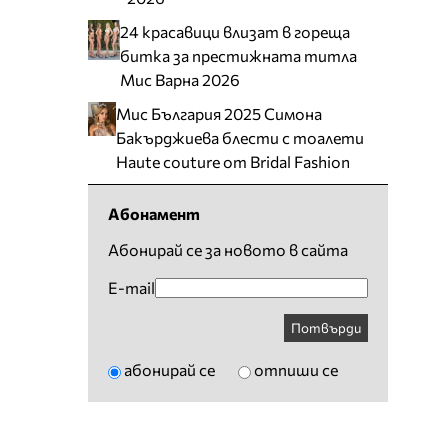
24 красавици влизат в гореща
битка за престижната титла
Мис Варна 2026
Мис България 2025 Симона
Бакърджиева блести с тоалети
Haute couture от Bridal Fashion
Абонамент
Абонирай се за новото в сайта
E-mail
Потвърди
абонирай се
отпиши се