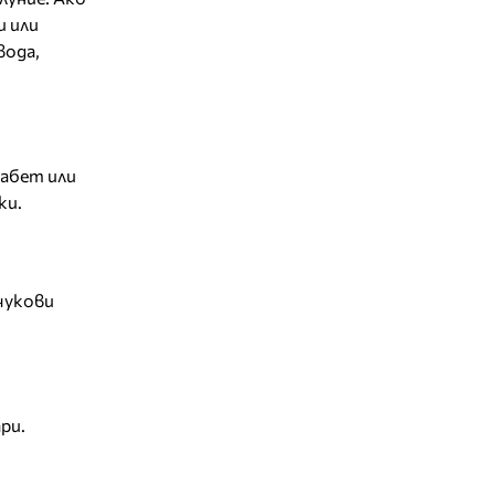
и или
вода,
иабет или
ки.
нчукови
ри.