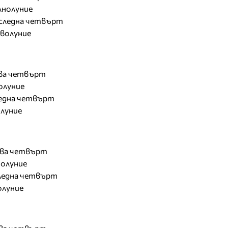
ълнолуние
 последна четвърт
новолуние
ърва четвърт
нолуние
оследна четвърт
олуние
ърва четвърт
лнолуние
оследна четвърт
волуние