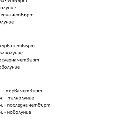
ърва четвърт
лнолуние
оследна четвърт
волуние
- първа четвърт
 пълнолуние
- последна четвърт
новолуние
 ч. - първа четвърт
ч. - пълнолуние
 ч. - последна четвърт
ч. - новолуние