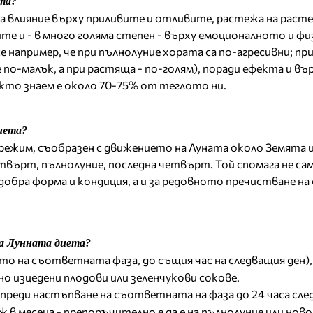
ата?
а влияние върху приливите и отливите, растежа на раст
 и - в много голяма степен - върху емоционалното и фи
е например, че при пълнолуние хората са по-агресивни; пр
по-малък, а при растяща - по-голям), поради ефекта и въ
кто знаем е около 70-75% от теглото ни.
иета?
режим, съобразен с движението на Луната около Земята 
твърт, пълнолуние, последна четвърт. Той спомага не сам
добра форма и кондиция, а и за редовното пречистване на
а Лунната диета?
ото на съответната фаза, до същия час на следващия ден),
но изцедени плодови или зеленчукови сокове.
а преди настъпване на съответната на фаза до 24 часа сле
 в месеца - препоръчително е да е на пълнолуние или ново