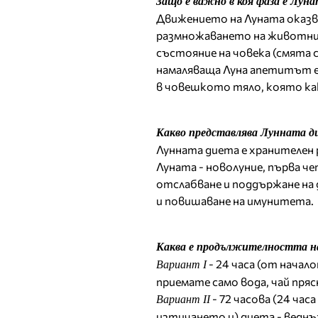
Защо е важно в коя фаза е Лун
Движението на Луната оказв
размножаването на животните
състояние на човека (смята с
намаляваща Луна апетитът е 
в човешкото тяло, която ка
Какво представлява Лунната д
Лунната диета е хранителен 
Луната - новолуние, първа че
отслабване и поддържане на 
и повишаване на имунитета.
Каква е продължителността н
- 24 часа (от начал
Вариант І
приемате само вода, чай пряс
- 72 часова (24 час
Вариант ІІ
изтичането и) диета - веднъж