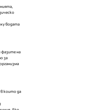
енията,
зическо
и
рху водата
и фазите на
о за
 организма
 в които да
д
луние. Ако