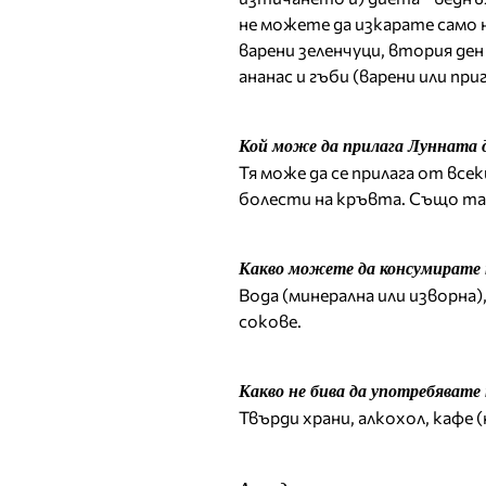
не можете да изкарате само 
варени зеленчуци, втория ден
ананас и гъби (варени или при
Кой може да прилага Лунната 
Тя може да се прилага от вс
болести на кръвта. Също така
Какво можете да консумирате 
Вода (минерална или изворна),
сокове.
Какво не бива да употребявате
Твърди храни, алкохол, кафе (