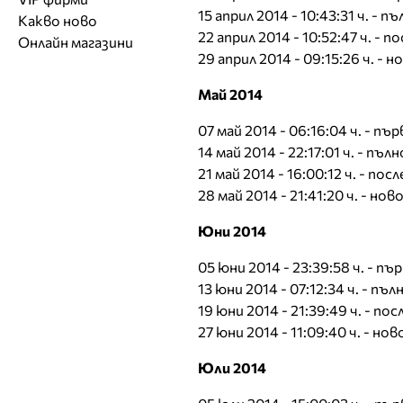
Обувки
Работа на ишлеме
Солариуми
15 април 2014 - 10:43:31 ч. - п
Какво ново
Модни списания
Модни дизайнери
Магазини за обувки
Други аксесоари
CAD/CAM услуги
22 април 2014 - 10:52:47 ч. -
Фитнес и здраве
Онлайн магазини
Сватбени агенции
Бутици
Магазини за aксесоари
29 април 2014 - 09:15:26 ч. - 
Печат
ТВ предавания
За бъдещи майки
Оборудване
Май 2014
Други материали
07 май 2014 - 06:16:04 ч. - п
Други услуги
14 май 2014 - 22:17:01 ч. - пъл
21 май 2014 - 16:00:12 ч. - п
28 май 2014 - 21:41:20 ч. - нов
Юни 2014
05 юни 2014 - 23:39:58 ч. - п
13 юни 2014 - 07:12:34 ч. - пъ
19 юни 2014 - 21:39:49 ч. - п
27 юни 2014 - 11:09:40 ч. - но
Юли 2014