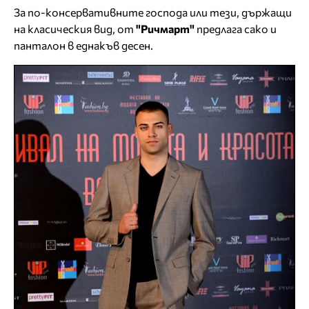
За по-консервативните господа или тези, държащи
на класическия вид, от
"Ричмарт"
предлага сако и
панталон в еднакъв десен.