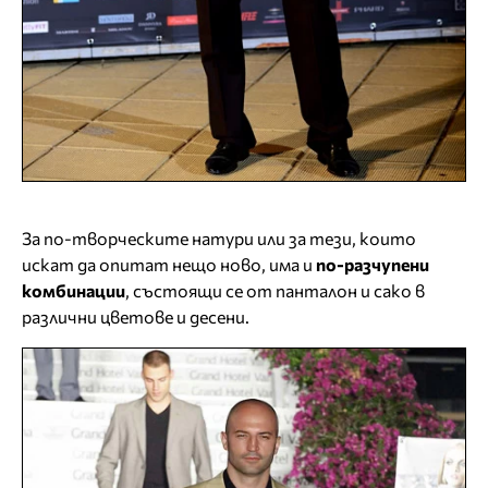
За по-творческите натури или за тези, които
искат да опитат нещо ново, има и
по-разчупени
комбинации
, състоящи се от панталон и сако в
различни цветове и десени.