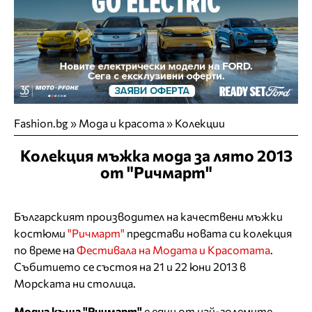
Fashion.bg
»
Мода и красота
»
Колекции
Колекция мъжка мода за лято 2013
от "Ричмарт"
Българският производител на качествени мъжки
костюми
"Ричмарт"
представи новата си колекция
по време на
Фестивала на Модата и Красотата
.
Събитието се състоя на 21 и 22 юни 2013 в
Морската ни столица.
Модна къща "Ричмарт"
е един от най-големите