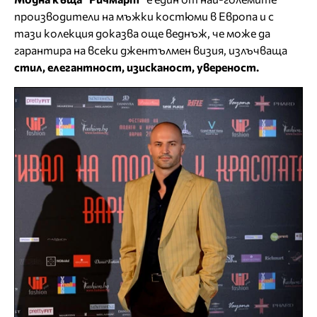
производители на мъжки костюми в Европа и с
тази колекция доказва още веднъж, че може да
гарантира на всеки джентълмен визия, излъчваща
стил, елегантност, изисканост, увереност.