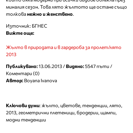
миналия сезон. Това лято жълтото ще остане също
толкова
нежно и женствено
.
Източник: БГНЕС
Вижте още:
Жълто в природата и в гардероба за пролет/лято
2013
Публикувано:
13.06.2013 /
Видяно:
5547 пъти /
Коментари (0)
Автор:
Boyana Ivanova
Ключови думи
:
жълто
,
цветове
,
тенденции
,
лято
,
2013
,
геометрични плетеници
,
бродерии
,
щампи
,
модни тенденции