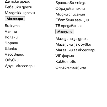
Детски дрехи
Браншови съюзи
Бебешки дрехи
Образователни
Младежки дрехи
Модни списания
Аксесоари
Сватбени агенции
Бижута
ТВ предавания
Чанти
Магазини
Колани
Магазини за дрехи
Чорапи
Магазини за обувки
Шапки
Магазини за aксесоари
Часовници
VIP фирми
Обувки
Какво ново
Други аксесоари
Онлайн магазини