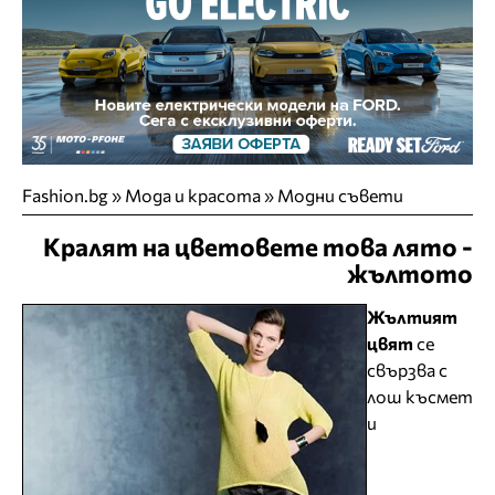
Fashion.bg
»
Мода и красота
»
Модни съвети
Кралят на цветовете това лято -
жълтото
Жълтият
цвят
се
свързва с
лош късмет
и