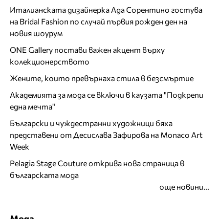
Италианската дизайнерка Ада Сорентино гостува
на Bridal Fashion по случай първия рожден ден на
новия шоурум
ONE Gallery постави важен акцент върху
колекционерството
Жените, които превърнаха стила в безсмъртие
Академията за мода се включи в каузата "Подкрепи
една мечта"
Български и чуждестранни художници бяха
представени от Десислава Зафирова на Monaco Art
Week
Pelagia Stage Couture открива нова страница в
българската мода
още новини...
Мода