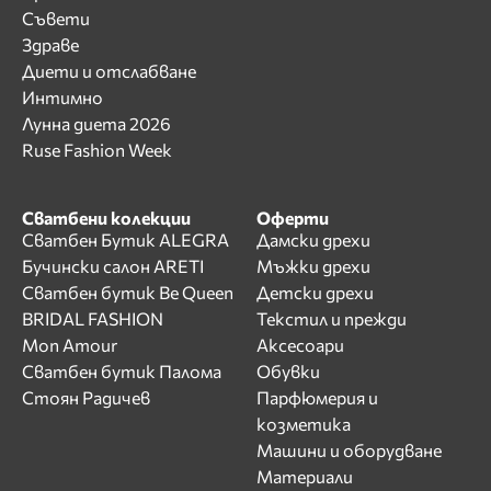
Съвети
Здраве
Диети и отслабване
Интимно
Лунна диета 2026
Ruse Fashion Week
Сватбени колекции
Оферти
Сватбен Бутик ALEGRA
Дамски дрехи
Бучински салон ARETI
Мъжки дрехи
Сватбен бутик Be Queen
Детски дрехи
BRIDAL FASHION
Текстил и прежди
Mon Amour
Аксесоари
Сватбен бутик Палома
Обувки
Стоян Радичев
Парфюмерия и
козметика
Машини и оборудване
Материали