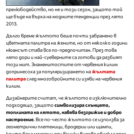
прелюбодейство, но не и този сезон, защото той
ще бъде на върха на модните тенденции през лято
2013.
Дълго време жълтото беше почти забранено в
цветната палитра на жените, но от няколко години
нюансът става все по-предпочитан. През това
лято дори и най-суеверните са готови да разбият
този мит. Знаменитостите от червения килим
допринесоха за популяризирането на
жълтата
палитра
след многобройните си изяви на червения
килим.
Дизайнерите считат, че жълтото е изключително
подходящо, защото
символизира слънцето,
топлината на лятото, навява безгрижие и добро
настроение
. Все по-често жълтото се използва за
геометрични плетеници, бродерии или щампи,
които бяха модерни при всички видове облекла през