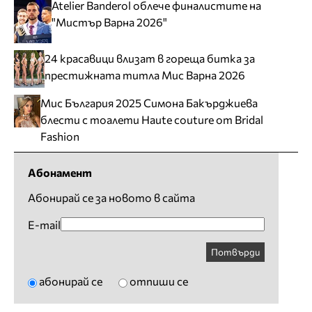
Atelier Banderol облече финалистите на
"Мистър Варна 2026"
24 красавици влизат в гореща битка за
престижната титла Мис Варна 2026
Мис България 2025 Симона Бакърджиева
блести с тоалети Haute couture от Bridal
Fashion
Абонамент
Абонирай се за новото в сайта
E-mail
Потвърди
абонирай се
отпиши се