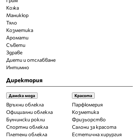
Грим
Кожа
Маникюр
Тяло
Козметика
Аромати
Съвети
Здраве
Диети и отслабване
Интимно
Директория
Дамска мода
Красота
Връхни облекла
Парфюмерия
Официални облекла
Козметика
Булчински рокли
Фризьорство
Спортни облекла
Салони за красота
Плетени облекла
Естетична хирургия