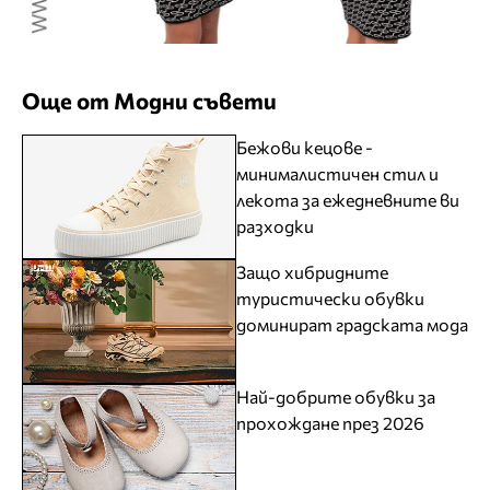
Още от Модни съвети
Бежови кецове -
минималистичен стил и
лекота за ежедневните ви
разходки
Защо хибридните
туристически обувки
доминират градската мода
Най-добрите обувки за
прохождане през 2026