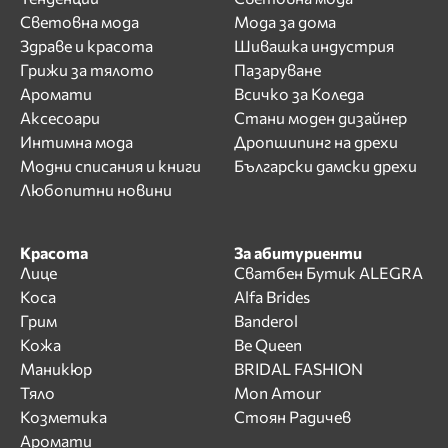
Световна мода
Мода за дома
Здраве и красота
Шивашка индустрия
Грижи за тялото
Пазаруване
Аромати
Всичко за Коледа
Аксесоари
Стани моден дизайнер
Интимна мода
Дропшипинг на дрехи
Модни списания и книги
Български дамски дрехи
Любопитни новини
Красота
За абитуриенти
Лице
Сватбен Бутик ALEGRA
Коса
Alfa Brides
Грим
Banderol
Кожа
Be Queen
Маникюр
BRIDAL FASHION
Тяло
Mon Amour
Козметика
Стоян Радичев
Аромати