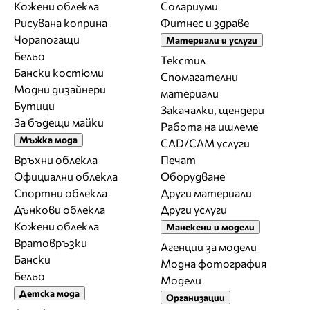
Кожени облекла
Солариуми
Рисувана коприна
Фитнес и здраве
Чорапогащи
Материали и услуги
Бельо
Текстил
Бански костюми
Спомагателни
Модни дизайнери
материали
Бутици
Закачалки, щендери
За бъдещи майки
Работа на ишлеме
Мъжка мода
CAD/CAM услуги
Връхни облекла
Печат
Официални облекла
Оборудване
Спортни облекла
Други материали
Дънкови облекла
Други услуги
Кожени облекла
Манекени и модели
Вратовръзки
Агенции за модели
Бански
Модна фотография
Бельо
Модели
Детска мода
Организации