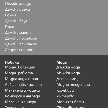
Онлайн магазин
Дамски дрехи
Рокли
Дамски блузи
Поли
Дамски манта
Дамски костюми
Дамски панталони
Спортни екипи
Новини
Мода
Модни колекции
Дамска мода
Модни ревюта
Мъжка мода
Модна индустрия
Детска мода
Лайфстайл хроника
Модни тенденции
Манекени и модели
Колекции
Конкурси и награди
Интервю
Млади дизайнери
Модни съвети
Тенденции
Световна мода