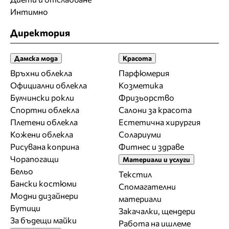
Интимно
Директория
Дамска мода
Красота
Връхни облекла
Парфюмерия
Официални облекла
Козметика
Булчински рокли
Фризьорство
Спортни облекла
Салони за красота
Плетени облекла
Естетична хирургия
Кожени облекла
Солариуми
Рисувана коприна
Фитнес и здраве
Чорапогащи
Материали и услуги
Бельо
Текстил
Бански костюми
Спомагателни
Модни дизайнери
материали
Бутици
Закачалки, щендери
За бъдещи майки
Работа на ишлеме