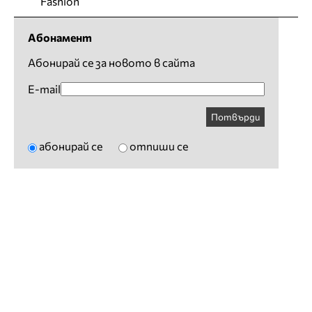
Fashion
Абонамент
Абонирай се за новото в сайта
E-mail
Потвърди
абонирай се
отпиши се