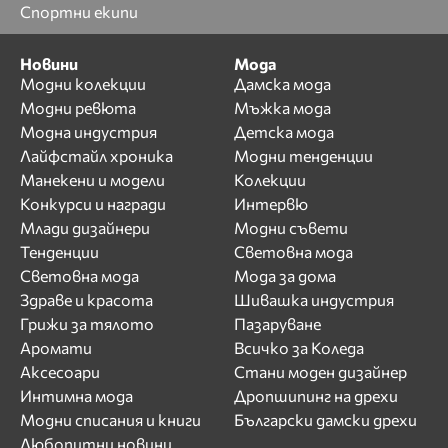
Спортни екипи
Новини
Мода
Модни колекции
Дамска мода
Модни ревюта
Мъжка мода
Модна индустрия
Детска мода
Лайфстайл хроника
Модни тенденции
Манекени и модели
Колекции
Конкурси и награди
Интервю
Млади дизайнери
Модни съвети
Тенденции
Световна мода
Световна мода
Мода за дома
Здраве и красота
Шивашка индустрия
Грижи за тялото
Пазаруване
Аромати
Всичко за Коледа
Аксесоари
Стани моден дизайнер
Интимна мода
Дропшипинг на дрехи
Модни списания и книги
Български дамски дрехи
Любопитни новини