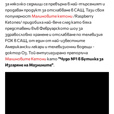
за няколко седмици се превърна в най-търсеният и
продаван продукт за отслабване в САЩ. Тази своя
популярност
Малиновите кетони
/Raspberry
Ketones/ придобиха най-вече след като бяха
представени във Февруарското шоу за
здравословно хранене и отслабване по телевизия
FOX в САЩ, от един от най-известните
Американски лекари и телевизионни водещи -
доктор Оз. Той ентусиазирано препоръча
Малиновите Кетони
като
"Чудо №1 в Бутилка за
Изгаряне на Мазнините"
.