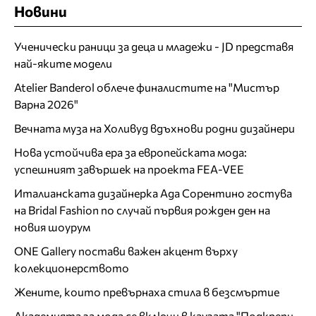
Новини
Ученически раници за деца и младежи - JD представя
най-яките модели
Atelier Banderol облече финалистите на "Мистър
Варна 2026"
Вечната муза на Холивуд вдъхнови родни дизайнери
Нова устойчива ера за европейската мода:
успешният завършек на проекта FEA-VEE
Италианската дизайнерка Ада Сорентино гостува
на Bridal Fashion по случай първия рожден ден на
новия шоурум
ONE Gallery постави важен акцент върху
колекционерството
Жените, които превърнаха стила в безсмъртие
Академията за мода се включи в каузата "Подкрепи