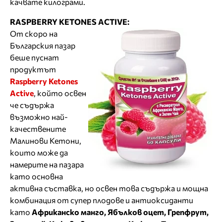
качвате килограми.
RASPBERRY KETONES ACTIVE:
От скоро на
Българския пазар
беше пуснат
продуктът
Raspberry Ketones
Active
, който освен
че съдържа
възможно най-
качествените
Малинови Кетони,
които може да
намерите на пазара
като основна
активна съставка, но освен това съдържа и мощна
комбинация от супер плодове и антиоксиданти
като
А
фриканско манго, Ябълков оцет, Грепфрут,