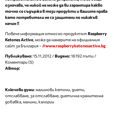
означава, че никой не може да ви гарантира какво
точно се съдържа в тези продукти и вашите права
като потребители не са защитени по никакъв
начин !!
Повече информация относно продуктът
Raspberry
Ketones Active
, може да намерите на официалния
сайт за България –
//www.raspberryketonesactive.bg
Публикувано:
15.11.2012 /
Видяно:
16192 пъти /
Коментари (5)
Автор:
Ключови думи
:
малинови кетони
,
диети
,
отслабване
,
за отслабване
,
диетична хранителна
добавка
,
малини
,
калории