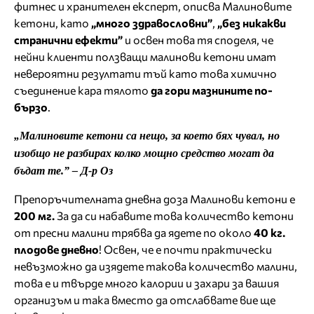
фитнес и хранителен експерт, описва Малиновите
кетони, като
„много здравословни”
,
„без никакви
странични ефекти”
и освен това тя споделя, че
нейни клиенти ползващи малинови кетони имат
невероятни резултати тъй като това химично
съединение кара тялото
да гори мазнините по-
бързо
.
„Малиновите кетони са нещо, за което бях чувал, но
изобщо не разбирах колко мощно средство могат да
бъдат те.” – Д-р Оз
Препоръчителната дневна доза Малинови кетони е
200 мг.
За да си набавите това количество кетони
от пресни малини трябва да ядете по около
40 кг.
плодове дневно
! Освен, че е почти практически
невъзможно да изядете такова количество малини,
това е и твърде много калории и захари за вашия
организъм и така вместо да отслабвате вие ще