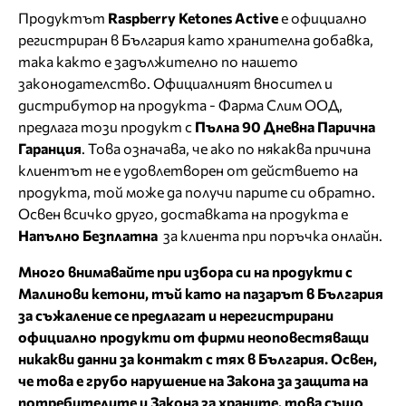
Продуктът
Raspberry Ketones Active
е официално
регистриран в България като хранителна добавка,
така както е задължително по нашето
законодателство. Официалният вносител и
дистрибутор на продукта - Фарма Слим ООД,
предлага този продукт с
Пълна 90 Дневна Парична
Гаранция
. Това означава, че ако по някаква причина
клиентът не е удовлетворен от действието на
продукта, той може да получи парите си обратно.
Освен всичко друго, доставката на продукта е
Напълно Безплатна
за клиента при поръчка онлайн.
Много внимавайте при избора си на продукти с
Малинови кетони, тъй като на пазарът в България
за съжаление се предлагат и нерегистрирани
официално продукти от фирми неоповестяващи
никакви данни за контакт с тях в България. Освен,
че това е грубо нарушение на Закона за защита на
потребителите и Закона за храните, това също