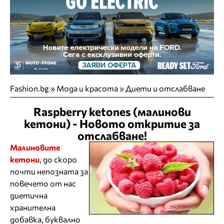
Fashion.bg
»
Мода и красота
»
Диети и отслабване
Raspberry ketones (малинови
кетони) - Новото откритие за
отслабване!
Малиновите
кетони
, до скоро
почти непозната за
повечето от нас
диетична
хранителна
добавка, буквално