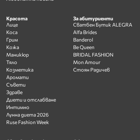
Красота
За абитуриенти
Лице
Сватбен Бутик ALEGRA
Коса
Alfa Brides
Грим
Banderol
Кожа
Be Queen
Маникюр
BRIDAL FASHION
Тяло
Mon Amour
Козметика
Стоян Радичев
Аромати
Съвети
Здраве
Диети и отслабване
Интимно
Лунна диета 2026
Ruse Fashion Week