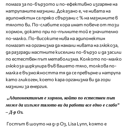
помага за по-бързото и по-ефективно изгаряне на
натрупаните мазнини. Доказано е, че нивата на
адипонектин са пряко свързани с % на мазнините в
тялото ви. По-слабите хора имат повече от този
хормон, докато при по-пълните той е значително
по-малко. По-високите нива на адипонектин
помагат на организма да намали нивата на глюкоза,
да разгради мастните киселини по-бързо и да засили
по естествен път метаболизма. Колкото по-малко
глюкоза циркулира във вашето тяло, толкова по-
малка е възможността тя да се превърне и натрупа
като гликоген, което кара организма ви да гори
мазнини за енергия.
„Адипонектинът е хормон, който по естествен път
може да излъже тялото ви да работи все едно е слабо”
– Д-р Оз.
Гостът в шоуто на д-р Оз, Lisa Lynn, която е