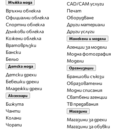
Мъжка мода
CAD/CAM услуги
Връхни облекла
Печат
Официални облекла
Оборудване
Спортни облекла
Други материали
Дънкови облекла
Други услуги
Кожени облекла
Манекени и модели
Вратовръзки
Агенции за модели
Бански
Модна фотография
Бельо
Модели
Детска мода
Организации
Детски дрехи
Браншови съюзи
Бебешки дрехи
Образователни
Младежки дрехи
Модни списания
Аксесоари
Сватбени агенции
Бижута
ТВ предавания
Чанти
Магазини
Колани
Магазини за дрехи
Чорапи
Магазини за обувки