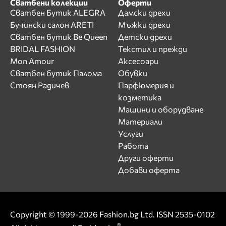
Сватбени колекции
Оферти
Сватбен Бутик ALEGRA
Дамски дрехи
Бучински салон ARETI
Мъжки дрехи
Сватбен бутик Be Queen
Детски дрехи
BRIDAL FASHION
Текстил и прежди
Mon Amour
Аксесоари
Сватбен бутик Палома
Обувки
Стоян Радичев
Парфюмерия и
козметика
Машини и оборудване
Материали
Услуги
Работа
Други оферти
Добави оферта
Copyright © 1999-2026 Fashion.bg Ltd. ISSN 2535-0102
®