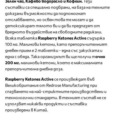
Зелен чай, Кафяво водорасло и Кофеин
.
Тези
съставки са специално подбрани, на база на техните
доказани възможности да подпомогнат
отслабването, но освен това те могат и да
детоксикират тялото ви и да ви предпазят от
вредното въздействие на свободните радикали.
Всяка таблетка
Raspberry Ketones Active
съдържа
100 мг. Малинови кетони, като препоръчителният
дневен прием е 2 таблетки - една със закуската и
една с обяда. Така организмът ви ще получи т
очно
200 мг.
малинови кетони, което е максималната
препоръчителна дневна доза.
Raspberry Ketones Active
се произвеждат във
Великобритания от Redrose Manufacturing при
спазването на най-стриктните производствени и
технологични стандарти. В техният състав не се
използват никакви продукти и съставки
произведени в Китай.