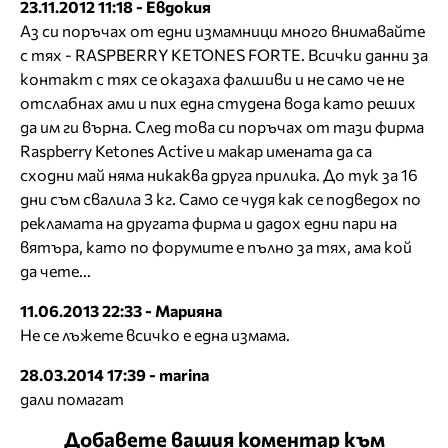
23.11.2012 11:18 - Евдокия
Аз си поръчах от едни измамници много внимавайте
с тях - RASPBERRY KETONES FORTE. Всички данни за
контакт с тях се оказаха фалшиви и не само че не
отслабнах ами и пих една студена вода като реших
да им ги върна. След това си поръчах от тази фирма
Raspberry Ketones Active и макар имената да са
сходни май няма никаква друга прилика. До тук за 16
дни съм свалила 3 кг. Само се чудя как се подведох по
рекламата на другата фирма и дадох едни пари на
вятъра, като по форумите е пълно за тях, ама кой
да чете...
11.06.2013 22:33 - Марияна
Не се лъжете всичко е една измама.
28.03.2014 17:39 - marina
дали помагат
Добавете вашия коментар към