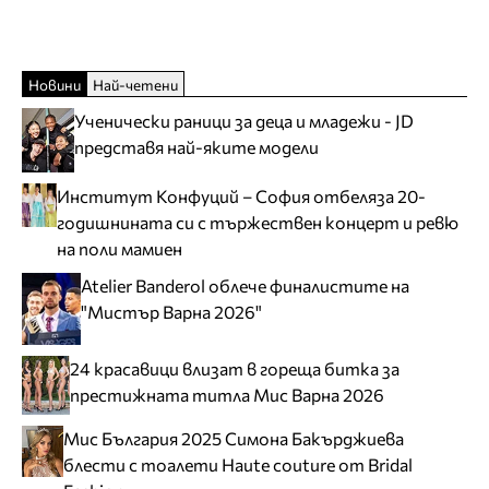
Новини
Най-четени
Ученически раници за деца и младежи - JD
представя най-яките модели
Институт Конфуций – София отбеляза 20-
годишнината си с тържествен концерт и ревю
на поли мамиен
Atelier Banderol облече финалистите на
"Мистър Варна 2026"
24 красавици влизат в гореща битка за
престижната титла Мис Варна 2026
Мис България 2025 Симона Бакърджиева
блести с тоалети Haute couture от Bridal