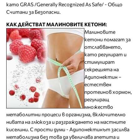
като GRAS /Generally Recognized As Safe/ - Общо
Считани за Безопасни.
КАК ДЕЙСТВАТ МАЛИНОВИТЕ КЕТОНИ:
Малиновите
кетони помагат за
отслабването,
като регулират и
стимулират
секрецията на
Адипонектин –
естествен
протеинов хормон,
регулиращ
множество
метаболитни процеси в организма, включително
нивата на глюкоза и разграждането на мастните
киселини. С прости думи - Адипонектинът засилва
метаболизма без това да увеличава апетита и