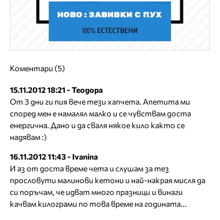
Коментари (5)
15.11.2012 18:21 - Теодора
От 3 дни ги пия вече тези хапчета. Апетита ми
според мен е намалял малко и се чувствам доста
енергична. Дано и да сваля някое кило както се
надявам :)
16.11.2012 11:43 - Ivanina
И аз от доста време чета и слушам за тез
прословути малинови кетони и най-накрая мисля да
си поръчам, че идват много празници и винаги
качвам килограми по това време на годината...