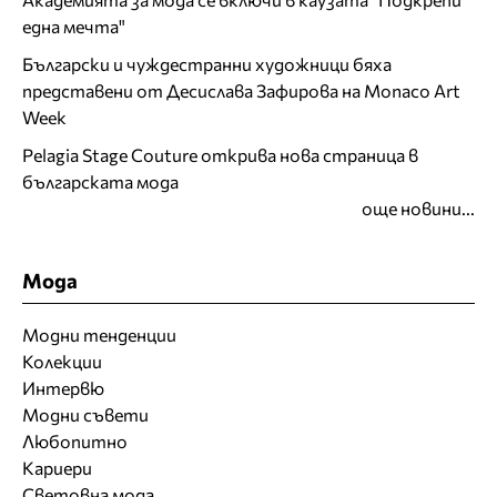
една мечта"
Български и чуждестранни художници бяха
представени от Десислава Зафирова на Monaco Art
Week
Pelagia Stage Couture открива нова страница в
българската мода
още новини...
Мода
Модни тенденции
Колекции
Интервю
Модни съвети
Любопитно
Кариери
Световна мода