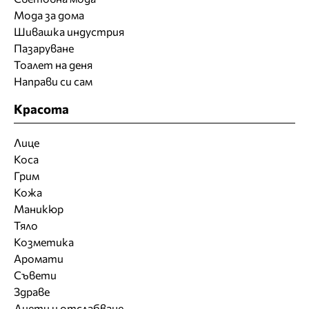
Мода за дома
Шивашка индустрия
Пазаруване
Тоалет на деня
Направи си сам
Красота
Лице
Коса
Грим
Кожа
Маникюр
Тяло
Козметика
Аромати
Съвети
Здраве
Диети и отслабване