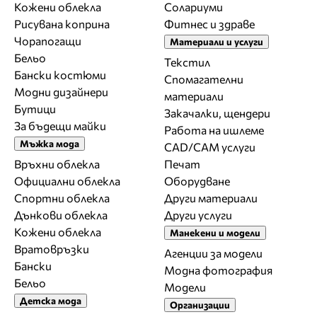
Кожени облекла
Солариуми
Рисувана коприна
Фитнес и здраве
Чорапогащи
Материали и услуги
Бельо
Текстил
Бански костюми
Спомагателни
Модни дизайнери
материали
Бутици
Закачалки, щендери
За бъдещи майки
Работа на ишлеме
Мъжка мода
CAD/CAM услуги
Връхни облекла
Печат
Официални облекла
Оборудване
Спортни облекла
Други материали
Дънкови облекла
Други услуги
Кожени облекла
Манекени и модели
Вратовръзки
Агенции за модели
Бански
Модна фотография
Бельо
Модели
Детска мода
Организации