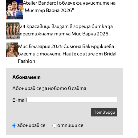
Atelier Banderol облече финалистите на
"Мистър Варна 2026"
24 красавици влизат в гореща битка за
престижната титла Мис Варна 2026
Мис България 2025 Симона Бакърджиева
блести с тоалети Haute couture от Bridal
Fashion
Абонамент
Абонирай се за новото в сайта
E-mail
Потвърди
абонирай се
отпиши се