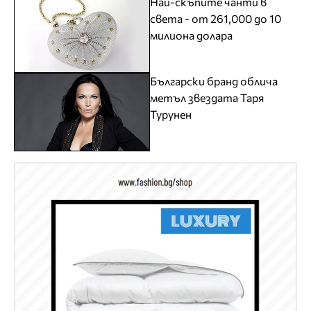
Най-скъпите чанти в
света - от 261,000 до 10
милиона долара
Български бранд облича
метъл звездата Таря
Турунен