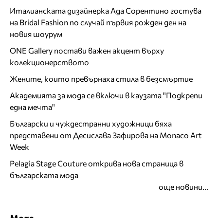
Италианската дизайнерка Ада Сорентино гостува
на Bridal Fashion по случай първия рожден ден на
новия шоурум
ONE Gallery постави важен акцент върху
колекционерството
Жените, които превърнаха стила в безсмъртие
Академията за мода се включи в каузата "Подкрепи
една мечта"
Български и чуждестранни художници бяха
представени от Десислава Зафирова на Monaco Art
Week
Pelagia Stage Couture открива нова страница в
българската мода
още новини...
Мода