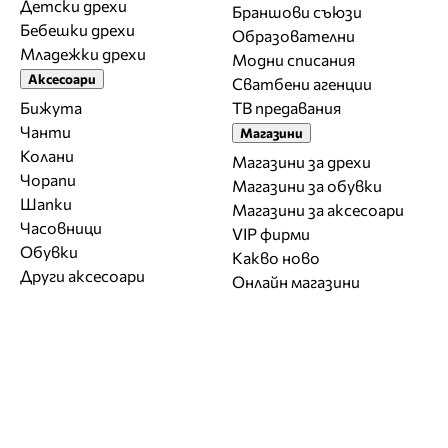
Детски дрехи
Браншови съюзи
Бебешки дрехи
Образователни
Младежки дрехи
Модни списания
Аксесоари
Сватбени агенции
Бижута
ТВ предавания
Чанти
Магазини
Колани
Магазини за дрехи
Чорапи
Магазини за обувки
Шапки
Магазини за aксесоари
Часовници
VIP фирми
Обувки
Какво ново
Други аксесоари
Онлайн магазини