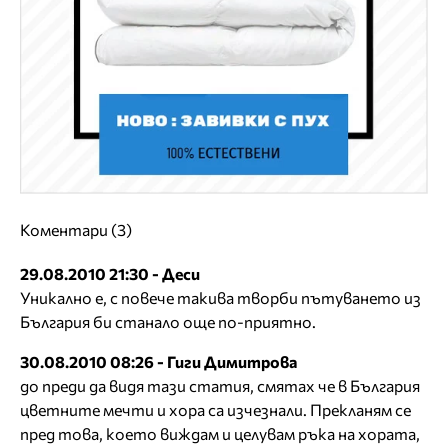
Коментари (3)
29.08.2010 21:30 - Деси
Уникално е, с повече такива творби пътуването из
България би станало още по-приятно.
30.08.2010 08:26 - Гиги Димитрова
до преди да видя тази статия, смятах че в България
цветните мечти и хора са изчезнали. Прекланям се
пред това, което виждам и целувам ръка на хората,