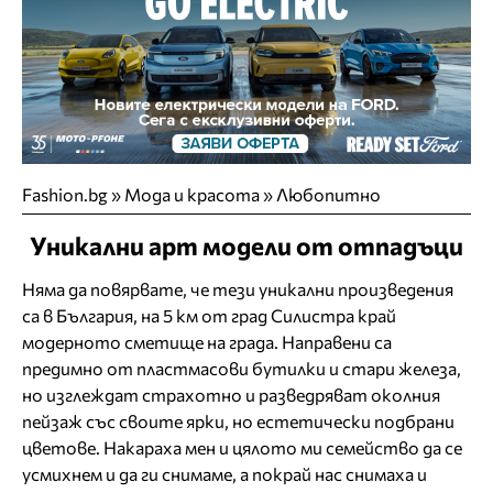
Fashion.bg
»
Мода и красота
»
Любопитно
Уникални арт модели от отпадъци
Няма да повярвате, че тези уникални произведения
са в България, на 5 км от град Силистра край
модерното сметище на града. Направени са
предимно от пластмасови бутилки и стари железа,
но изглеждат страхотно и разведряват околния
пейзаж със своите ярки, но естетически подбрани
цветове. Накараха мен и цялото ми семейство да се
усмихнем и да ги снимаме, а покрай нас снимаха и