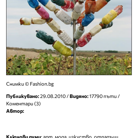
Снимки © Fashion.bg
Публикувано:
29.08.2010 /
Видяно:
17790 пъти /
Коментари (3)
Автор:
Ключови думи
:
арт
,
мода
,
изкуство
,
отпадъци
,