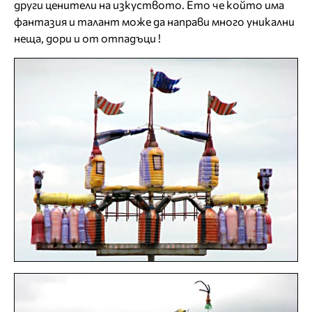
други ценители на изкуството. Ето че който има
фантазия и талант може да направи много уникални
неща, дори и от отпадъци !