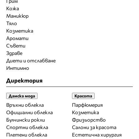
Грим
Кожа
Маникюр
Тяло
Козметика
Аромати
Съвети
Здраве
Диети и отслабване
Интимно
Директория
Дамска мода
Красота
Връхни облекла
Парфюмерия
Официални облекла
Козметика
Булчински рокли
Фризьорство
Спортни облекла
Салони за красота
Плетени облекла
Естетична хирургия