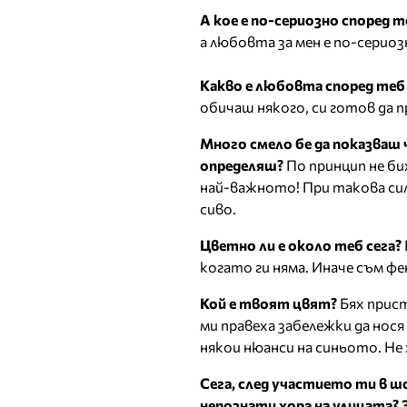
А кое е по-сериозно според 
а любовта за мен е по-серио
Какво е любовта според теб
обичаш някого, си готов да 
Много смело бе да показваш 
определяш?
По принцип не бих
най-важното! При такова сил
сиво.
Цветно ли е около теб сега?
когато ги няма. Иначе съм ф
Кой е твоят цвят?
Бях прист
ми правеха забележки да нос
някои нюанси на синьото. Не
Сега, след участието ти в ш
непознати хора на улицата?