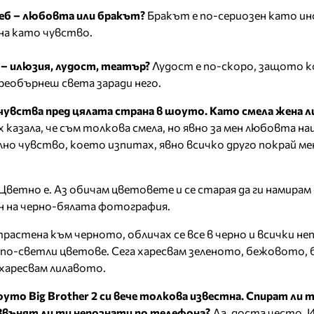
теб – любовта или бракът?
Бракът е по-сериозен като и
зна като чувство.
 – илюзия, лудост, театър?
Лудост е по-скоро, защото 
преобърнеш света заради него.
чувства пред цялата страна в шоуто. Като смела жена ли
 казала, че съм толкова смела, но явно за мен любовта на
но чувство, което изпитах, явно всичко друго покрай мен
Цветно е. Аз обичам цветовете и се старая да ги намирам
ен на черно-бялата фотография.
растена към черното, обличах се все в черно и всички н
я по-светли цветове. Сега харесвам зеленото, бежовото,
 харесвам лилавото.
оуто Big Brother 2 си вече толкова известна. Спират ли 
 Звънят ли ти непознати по телефона?
Да, доста често. 