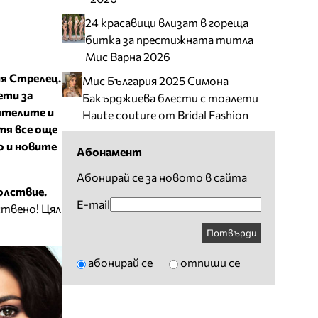
24 красавици влизат в гореща
битка за престижната титла
Мис Варна 2026
ия Стрелец.
Мис България 2025 Симона
ети за
Бакърджиева блести с тоалети
иятелите и
Haute couture от Bridal Fashion
тя все още
о и новите
Абонамент
Абонирай се за новото в сайта
олствие.
E-mail
твено! Цял
Потвърди
абонирай се
отпиши се