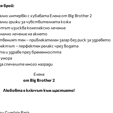
я брой:
лно интервю с хубавата Елена от Big Brother 2
ални грижи за чувствителната кожа
тът изисква комплексно лечение
нално лечение на акнето
твеният тен – привлекателен загар без риск за здравето
фектът – перфектен релакс чрез водата
та и здраве през бременността
 умора
да спечелите много награди
Елена
от Big Brother 2
Любовта е ключът към щастието!
 Guerlain Paris