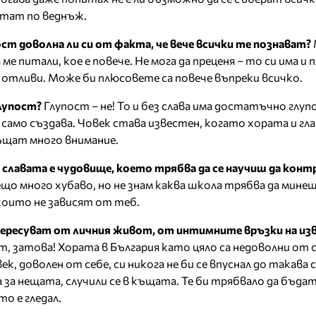
итат по веднъж.
т доволна ли си от факта, че вече всички те познават?
 ме питали, кое е повече. Не мога да преценя – то си има и
и отливи. Може би плюсовете са повече въпреки всичко.
глупост?
Глупост – не! То и без слава има достатъчно глупо
амо създава. Човек става известен, когато хората и гл
ъщат много внимание.
е славата е чудовище, което трябва да се научиш да кон
що много хубаво, но не знам каква школа трябва да минеш
 които не зависят от теб.
ересуват от личния живот, от интимните връзки на из
, затова! Хората в България като цяло са недоволни от с
к, доволен от себе, си никога не би се впуснал до такава 
 за нещата, случили се в къщата. Те би трябвало да бъда
то е гледал.