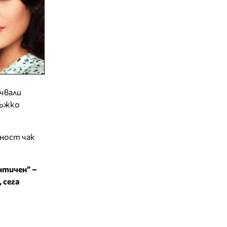
очвали
мъжко
рност чак
нтичен” –
 сега