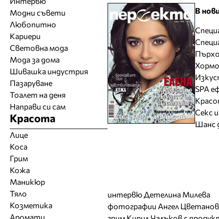
Интервю
В нови
Модни съвети
Любопитно
Специа
Кариери
Специ
Световна мода
Пърхо
Мода за дома
Хормо
Шивашка индустрия
Изкус
Пазаруване
SPA е
Тоалет на деня
Красо
Направи си сам
Секс и
Красота
Шанс 
Лице
Коса
Грим
Кожа
Маникюр
Тяло
интервю Детелина Милева
Козметика
фотографии Ангел Цветанов
Аромати
грим Кирил Чалъков с продукти