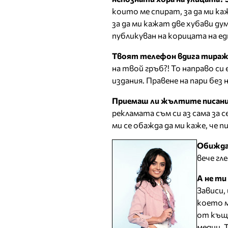
които ме спират, за да ми ка
за да ми кажат две хубави ду
публикуван на корицата на ед
Твоят телефон вдига тиражи
на твой гръб?! То направо си
издания. Правене на пари без 
Приемаш ли жълтите писания
рекламата съм си аз сама за 
ми се обажда да ми каже, че п
Обижда
вече гл
А не ти
Зависи,
което м
от къща
медии. 