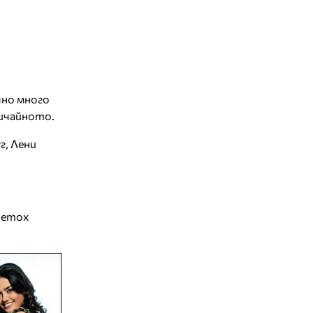
шно много
бичайното.
г, Лени
очетох