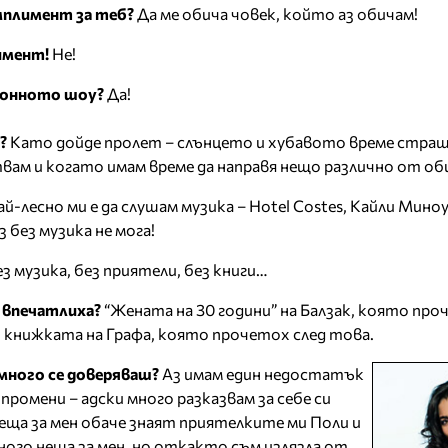
мплимент за теб?
Да ме обича човек, който аз обичам!
имент!
Не!
ионното шоу?
Да!
?
Като дойде пролет – слънцето и хубавото време стра
твам и когато имам време да направя нещо различно от о
й-лесно ми е да слушам музика – Hotel Costes, Кайли Миноу
з без музика не мога!
з музика, без приятели, без книги…
 впечатлиха?
“Жената на 30 години” на Балзак, която пр
2 и книжката на Графа, която прочетох след това.
-много се доверяваш?
Аз имам един недостатък
 промени – адски много разказвам за себе си
еща за мен обаче знаят приятелките ми Поли и
ного неща за мен, но откакто съм излязла от