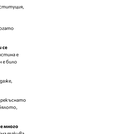
нституция,
когато
 се
истина е
 е било
 даже,
епрекъснато
 бялото,
те много
Има такива,