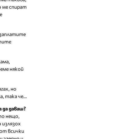
о ме спират
е
и заплатите
лтите
ама,
реме някой
гах, но
а, така че…
 да даваш?
то нещо,
 излязох
 от всички
и заедно и