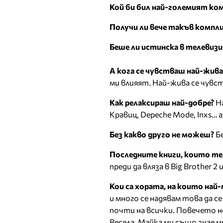
Кой би бил най-големият ко
Получи ли вече такъв компл
Беше ли истинска в телевиз
А кога се чувстваш най-жива
ми влияят. Най-жива се чувс
Как релаксираш най-добре?
На
Кравиц, Depeche Mode, Inxs… а
Без какво друго не можеш?
Бе
Последните книги, които те
преди да вляза в Big Brother 
Кои са хората, на които най
и много се надявам това да се
почти на всички. Повечето н
Весела. Майка ми също знае м