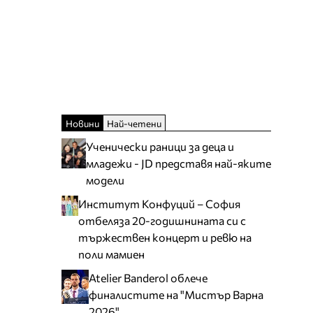
Новини
Най-четени
Ученически раници за деца и
младежи - JD представя най-яките
модели
Институт Конфуций – София
отбеляза 20-годишнината си с
тържествен концерт и ревю на
поли мамиен
Atelier Banderol облече
финалистите на "Мистър Варна
2026"