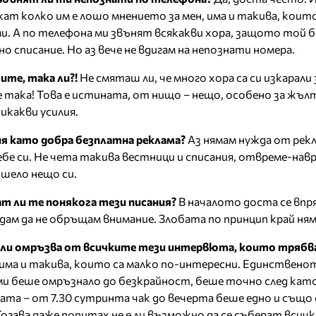
жат колко им е лошо мнението за мен, има и такива, коит
ми. А по телефона ми звънят всякакви хора, защото той б
но списание. Но аз вече не вдигам на непознати номера.
те, така ли?!
Не смяташ ли, че много хора са си изкарал
 е така! Това е истината, от нищо – нещо, особено за жъ
никакви усилия.
 като добра безплатна реклама?
Аз нямам нужда от рекл
себе си. Не чета такива вестници и списания, отвреме-нав
ишело нещо си.
т ли те понякога тези писания?
В началото доста се впря
едам да не обръщам внимание. Злобата по принцип край ням
 ли омръзва от всичките тези интервюта, които трябва
 има и такива, които са малко по-интересни. Единствено
и беше омръзнало до безкрайност, беше точно след като
та – от 7.30 сутринта чак до вечерта беше едно и също
Тогава даже попитах не е ли възможно да се съберат всичк