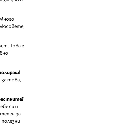
Много
 плюсовете,
ст. Това е
авно
тролираш!
 за това,
вестните?
ебе си и
степен да
т полезни