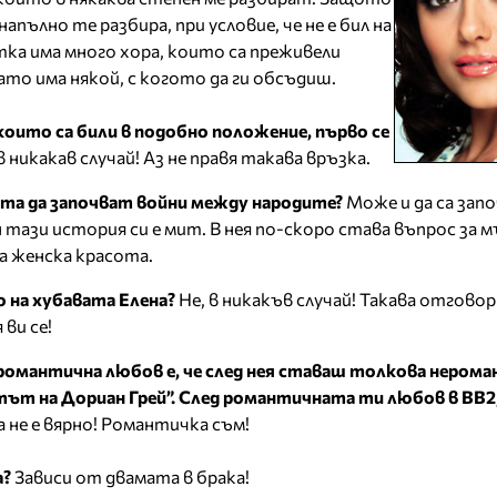
апълно те разбира, при условие, че не е бил на
ка има много хора, които са преживели
гато има някой, с когото да ги обсъдиш.
 които са били в подобно положение, първо се
в никакав случай! Аз не правя такава връзка.
ота да започват войни между народите?
Може и да са зап
 тази история си е мит. В нея по-скоро става въпрос за 
а женска красота.
о на хубавата Елена?
Не, в никакъв случай! Такава отгово
ви се!
романтична любов е, че след нея ставаш толкова нерома
ът на Дориан Грей”. След романтичната ти любов в ВВ2,
 не е вярно! Романтичка съм!
а?
Зависи от двамата в брака!