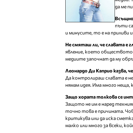
да ме п
Всъщнос
пъти са
и минусите, то е на приливи 
Не смяташ ли, че славата е 
явление, което обществото с
медиите започнат да му обр
Леонардо Ди Каприо казва, ч
Да контролираш славата е не
нямам идея. Има много неща,
Защо хората толкова се инт
Защото не им е наред техният
точно това е причината. Чове
критикува или да иска сметка
малко или много за всеки, кой