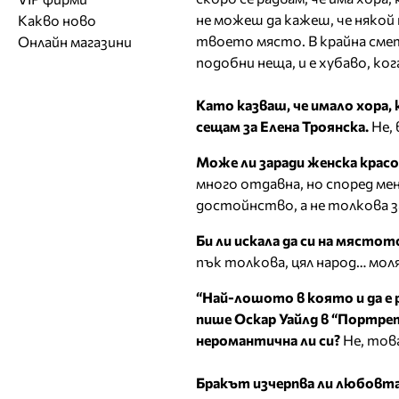
Обувки
Работа на ишлеме
Солариуми
не можеш да кажеш, че някой н
Какво ново
Модни списания
Модни дизайнери
Магазини за обувки
Други аксесоари
CAD/CAM услуги
Фитнес и здраве
твоето място. В крайна смет
Онлайн магазини
Сватбени агенции
Бутици
Магазини за aксесоари
Печат
подобни неща, и е хубаво, ко
ТВ предавания
За бъдещи майки
Оборудване
Като казваш, че имало хора,
Други материали
сещам за Елена Троянска.
Не, 
Други услуги
Може ли заради женска крас
много отдавна, но според мен
достойнство, а не толкова з
Би ли искала да си на мястот
пък толкова, цял народ… моля 
“Най-лошото в която и да е 
пише Оскар Уайлд в “Портрет
неромантична ли си?
Не, това
Бракът изчерпва ли любовт