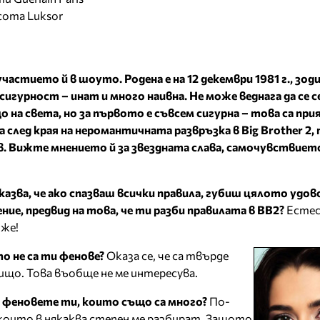
сота Luksor
участието й в шоуто. Родена е на 12 декември 1981 г., зод
 сигурност – инат и много наивна. Не може веднага да се с
на света, но за първото е съвсем сигурна – това са пр
след края на неромантичната развръзка в Big Brother 2, 
. Вижте мнението й за звездната слава, самочувствиет
зва, че ако спазваш всички правила, губиш цялото удов
ние, предвид на това, че ти разби правилата в BB2?
Естес
оже!
то не са ти фенове?
Оказа се, че са твърде
ищо. Това въобще не ме интересува.
а феновете ти, които също са много?
По-
, които в някаква степен ме разбират. Защото