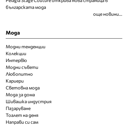
Pelagia Stage Couture открива нова страница в
българската мода
още новини...
Мода
Модни тенденции
Колекции
Интервю
Модни съвети
Любопитно
Кариери
Световна мода
Мода за дома
Шивашка индустрия
Пазаруване
Тоалет на деня
Направи си сам