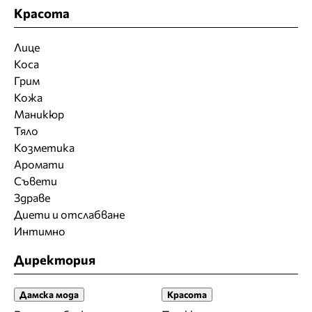
Красота
Лице
Коса
Грим
Кожа
Маникюр
Тяло
Козметика
Аромати
Съвети
Здраве
Диети и отслабване
Интимно
Директория
Дамска мода
Красота