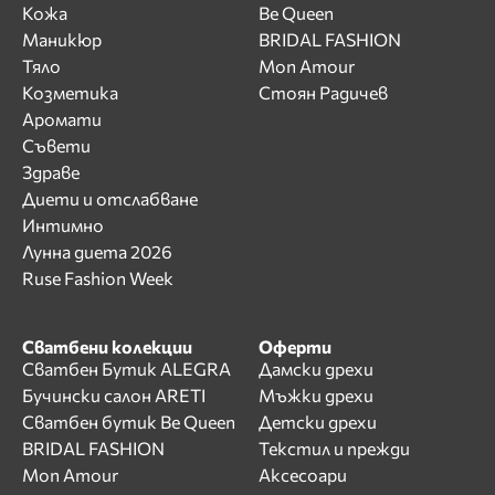
Кожа
Be Queen
Маникюр
BRIDAL FASHION
Тяло
Mon Amour
Козметика
Стоян Радичев
Аромати
Съвети
Здраве
Диети и отслабване
Интимно
Лунна диета 2026
Ruse Fashion Week
Сватбени колекции
Оферти
Сватбен Бутик ALEGRA
Дамски дрехи
Бучински салон ARETI
Мъжки дрехи
Сватбен бутик Be Queen
Детски дрехи
BRIDAL FASHION
Текстил и прежди
Mon Amour
Аксесоари