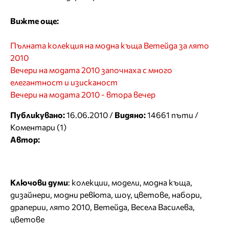
Вижте още:
Пълната колекция на модна къща Ветейда за лято
2010
Вечери на модата 2010 започнаха с много
елегантност и изисканост
Вечери на модата 2010 - втора вечер
Публикувано:
16.06.2010 /
Видяно:
14661 пъти /
Коментари (1)
Автор:
Ключови думи
:
колекции
,
модели
,
модна къща
,
дизайнери
,
модни ревюта
,
шоу
,
цветове
,
набори
,
драперии
,
лято 2010
,
Ветейда
,
Весела Василева
,
цветове