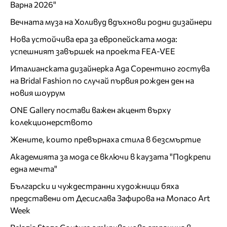
Варна 2026"
Вечната муза на Холивуд вдъхнови родни дизайнери
Нова устойчива ера за европейската мода:
успешният завършек на проекта FEA-VEE
Италианската дизайнерка Ада Сорентино гостува
на Bridal Fashion по случай първия рожден ден на
новия шоурум
ONE Gallery постави важен акцент върху
колекционерството
Жените, които превърнаха стила в безсмъртие
Академията за мода се включи в каузата "Подкрепи
една мечта"
Български и чуждестранни художници бяха
представени от Десислава Зафирова на Monaco Art
Week