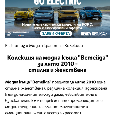
Fashion.bg
»
Мода и красота
»
Колекции
Колекция на модна къща "Ветейда"
за лято 2010 -
стилна и женствена
Модна къща "Ветейда"
предлага за
лято 2010
една
стилна, женствена и различна колекция, адресирана
към динамичните млади дами, чувствителни и
взискателни към непрекъснато променящите се
модни тенденции, към интелигентните и
еманципирани жени с усет за красота и