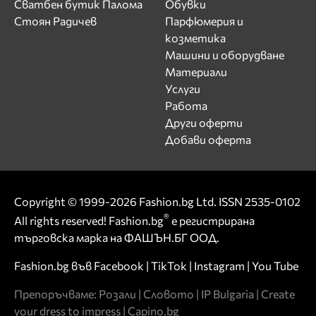
Сватбен бутик Палома
Обувки
Стоян Радичев
Парфюмерия и
козметика
Машини и оборудване
Материали
Услуги
Работа
Други оферти
Добави оферта
Copyright © 1999-2026 Fashion.bg Ltd. ISSN 2535-0102
®
All rights reserved! Fashion.bg
е регистрирана
търговска марка на ФАШЪН.БГ ООД.
Fashion.bg във
Facebook
|
TikTok
|
Instagram
|
You Tube
Препоръчваме:
Розали
|
Словото
|
IP Bulgaria
|
Create
your dress to impress
|
Capino.bg