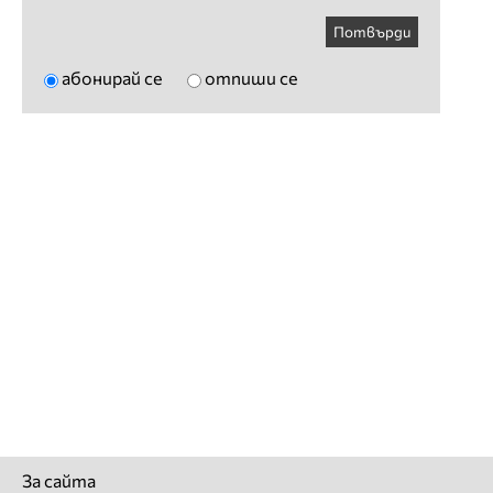
Потвърди
абонирай се
отпиши се
За сайта