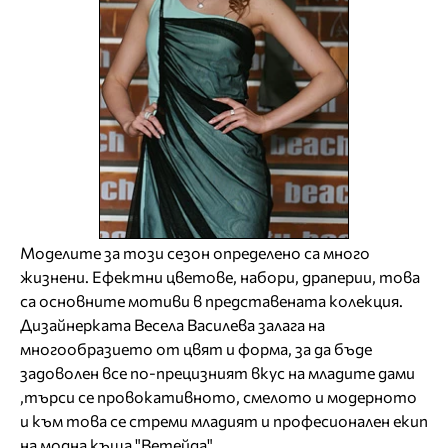
Моделите за този сезон определено са много
жизнени. Ефектни цветове, набори, драперии, това
са основните мотиви в представената колекция.
Дизайнерката Весела Василева залага на
мнoгoобразието от цвят и форма, за да бъде
задоволен все по-прецизният вкус на младите дами
,търси се провокативното, смелото и модерното
и към това се стреми младият и професионален екип
на модна къща "Ветейда".