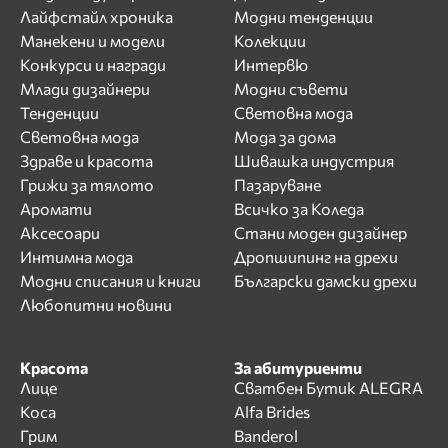
Лайфстайл хроника
Модни тенденции
Манекени и модели
Колекции
Конкурси и награди
Интервю
Млади дизайнери
Модни съвети
Тенденции
Световна мода
Световна мода
Мода за дома
Здраве и красота
Шивашка индустрия
Грижи за тялото
Пазаруване
Аромати
Всичко за Коледа
Аксесоари
Стани моден дизайнер
Интимна мода
Дропшипинг на дрехи
Модни списания и книги
Български дамски дрехи
Любопитни новини
Красота
За абитуриенти
Лице
Сватбен Бутик ALEGRA
Коса
Alfa Brides
Грим
Banderol