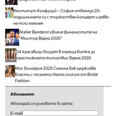
Институт Конфуций – София отбеляза 20-
годишнината си с тържествен концерт и ревю
на поли мамиен
Atelier Banderol облече финалистите на
"Мистър Варна 2026"
24 красавици влизат в гореща битка за
престижната титла Мис Варна 2026
Мис България 2025 Симона Бакърджиева
блести с тоалети Haute couture от Bridal
Fashion
Абонамент
Абонирай се за новото в сайта
E-mail