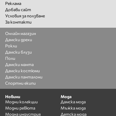
Реклама
Добави сайт
Условия за ползване
За контакти
Онлайн магазин
Дамски дрехи
Рокли
Дамски блузи
Поли
Дамски манта
Дамски костюми
Дамски панталони
Спортни екипи
Новини
Мода
Модни колекции
Дамска мода
Модни ревюта
Мъжка мода
Модна индустрия
Детска мода