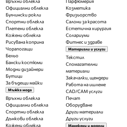
Връхни облекла
Парфюмерия
Официални облекла
Козметика
Булчински рокли
Фризьорство
Спортни облекла
Салони за красота
Плетени облекла
Естетична хирургия
Кожени облекла
Солариуми
Рисувана коприна
Фитнес и здраве
Чорапогащи
Материали и услуги
Бельо
Текстил
Бански костюми
Спомагателни
Модни дизайнери
материали
Бутици
Закачалки, щендери
За бъдещи майки
Работа на ишлеме
Мъжка мода
CAD/CAM услуги
Връхни облекла
Печат
Официални облекла
Оборудване
Спортни облекла
Други материали
Дънкови облекла
Други услуги
Кожени облекла
Манекени и модели