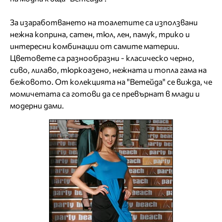
За изаработването на тоалетите са използвани
нежна коприна, сатен, тюл, лен, памук, трико и
интересни комбинации от самите материи.
Цветовете са разнообразни - класическо черно,
сиво, лилаво, тюркоазено, нежната и топла гама на
бежовото. От колекцията на "Ветейда" се вижда, че
момичетата са готови да се превърнат в млади и
модерни дами.