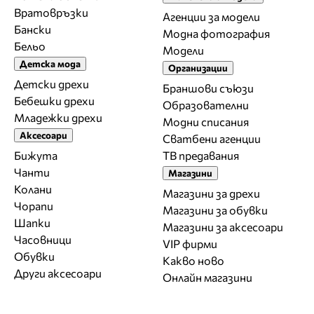
Вратовръзки
Агенции за модели
Бански
Модна фотография
Бельо
Модели
Детска мода
Организации
Детски дрехи
Браншови съюзи
Бебешки дрехи
Образователни
Младежки дрехи
Модни списания
Аксесоари
Сватбени агенции
Бижута
ТВ предавания
Чанти
Магазини
Колани
Магазини за дрехи
Чорапи
Магазини за обувки
Шапки
Магазини за aксесоари
Часовници
VIP фирми
Обувки
Какво ново
Други аксесоари
Онлайн магазини