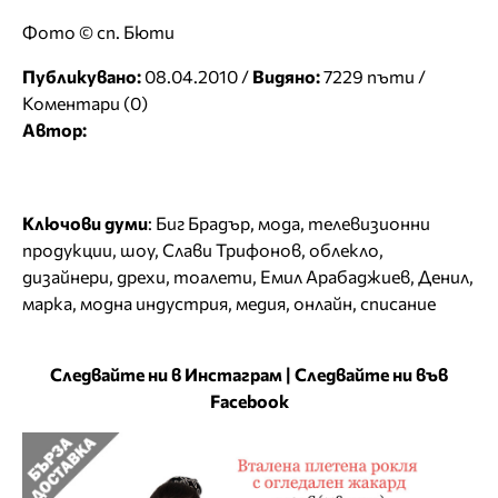
Фото © сп. Бюти
Публикувано:
08.04.2010 /
Видяно:
7229 пъти /
Коментари (0)
Автор:
Ключови думи
:
Биг Брадър
,
мода
,
телевизионни
продукции
,
шоу
,
Слави Трифонов
,
облекло
,
дизайнери
,
дрехи
,
тоалети
,
Емил Арабаджиев
,
Денил
,
марка
,
модна индустрия
,
медия
,
онлайн
,
списание
Следвайте ни в Инстаграм
|
Следвайте ни във
Facebook