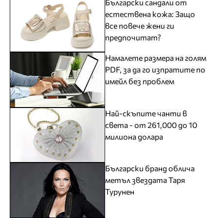
Български сандали от
естествена кожа: Защо
все повече жени ги
предпочитат?
Намалете размера на голям
PDF, за да го изпратите по
имейл без проблем
Най-скъпите чанти в
света - от 261,000 до 10
милиона долара
Български бранд облича
метъл звездата Таря
Турунен