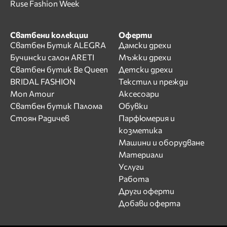
Ruse Fashion Week
Сватбени колекции
Оферти
Сватбен Бутик ALEGRA
Дамски дрехи
Бучински салон ARETI
Мъжки дрехи
Сватбен бутик Be Queen
Детски дрехи
BRIDAL FASHION
Текстил и прежди
Mon Amour
Аксесоари
Сватбен бутик Палома
Обувки
Стоян Радичев
Парфюмерия и
козметика
Машини и оборудване
Материали
Услуги
Работа
Други оферти
Добави оферта