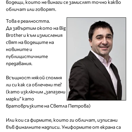
водещи, които не винаги се замислят точно какво
обличат или говорят.
Това е реалността.
Да завъртим окото на Big
Brother и към измисления
свят на водещите на
новините и
публицистичните
предавания.
Всъщност някой спомня
ли си как са облечени те?
(като изключим „запазени
марки” като
вратовръзките на Светла Петрова)
Или кои са фирмите, които ги обличат, изписани
във финалните надписи. Униформите от екрана са