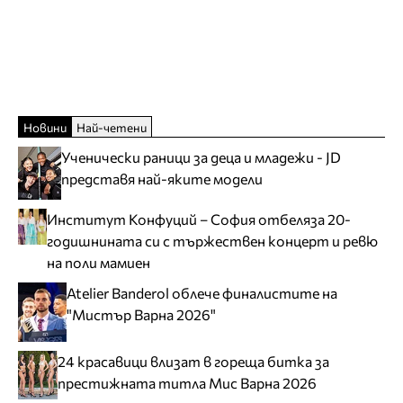
Новини
Най-четени
Ученически раници за деца и младежи - JD
представя най-яките модели
Институт Конфуций – София отбеляза 20-
годишнината си с тържествен концерт и ревю
на поли мамиен
Atelier Banderol облече финалистите на
"Мистър Варна 2026"
24 красавици влизат в гореща битка за
престижната титла Мис Варна 2026