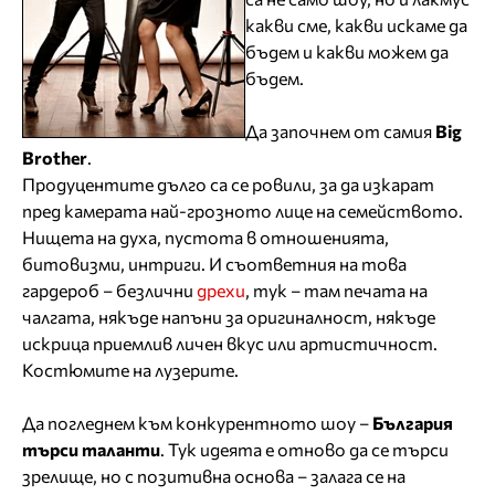
какви сме, какви искаме да
бъдем и какви можем да
бъдем.
Да започнем от самия
Big
Brother
.
Продуцентите дълго са се ровили, за да изкарат
пред камерата най-грозното лице на семейството.
Нищета на духа, пустота в отношенията,
битовизми, интриги. И съответния на това
гардероб – безлични
дрехи
, тук – там печата на
чалгата, някъде напъни за оригиналност, някъде
искрица приемлив личен вкус или артистичност.
Костюмите на лузерите.
Да погледнем към конкурентното шоу –
България
търси таланти
. Тук идеята е отново да се търси
зрелище, но с позитивна основа – залага се на