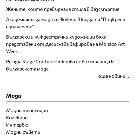
Жените, които превърнаха стила в безсмъртие
Академията за мода се включи в каузата "Подкрепи
една мечта"
Български и чуждестранни художници бяха
представени от Десислава Зафирова на Monaco Art
Week
Pelagia Stage Couture открива нова страница в
българската мода
още новини...
Мода
Модни тенденции
Колекции
Интервю
Модни съвети