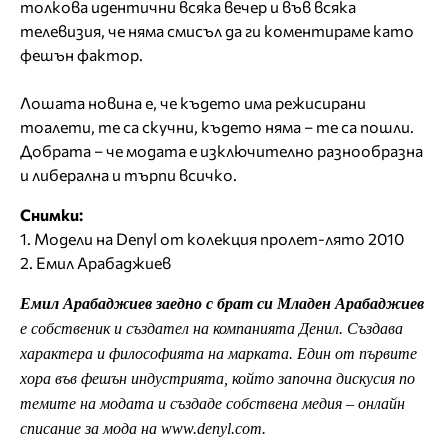
толкова идентични всяка вечер и във всяка
телевизия, че няма смисъл да ги коментираме като
фешън фактор.
Лошата новина е, че където има режисирани
тоалети, те са скучни, където няма – те са пошли.
Добрата – че модата е изключително разнообразна
и либерална и търпи всичко.
Снимки:
1. Модели на Denyl от колекция пролет-лято 2010
2. Емил Арабаджиев
Емил Арабаджиев заедно с брат си Младен Арабаджиев
е собственик и създател на компанията Денил. Създава
характера и философията на марката. Един от първите
хора във фешън индустрията, който започна дискусия по
темите на модата и създаде собствена медия – онлайн
списание за мода на www.denyl.com.