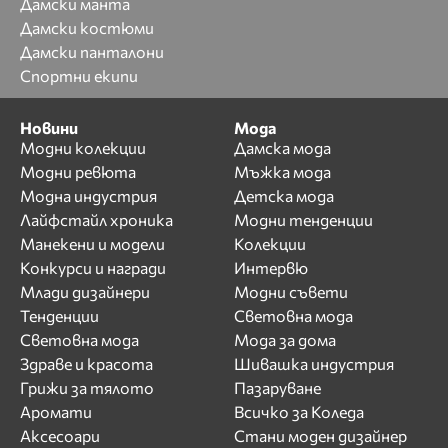
Дамски манта
Дамски костюми
Дамски панталони
Спортни екипи
Новини
Мода
Модни колекции
Дамска мода
Модни ревюта
Мъжка мода
Модна индустрия
Детска мода
Лайфстайл хроника
Модни тенденции
Манекени и модели
Колекции
Конкурси и награди
Интервю
Млади дизайнери
Модни съвети
Тенденции
Световна мода
Световна мода
Мода за дома
Здраве и красота
Шивашка индустрия
Грижи за тялото
Пазаруване
Аромати
Всичко за Коледа
Аксесоари
Стани моден дизайнер