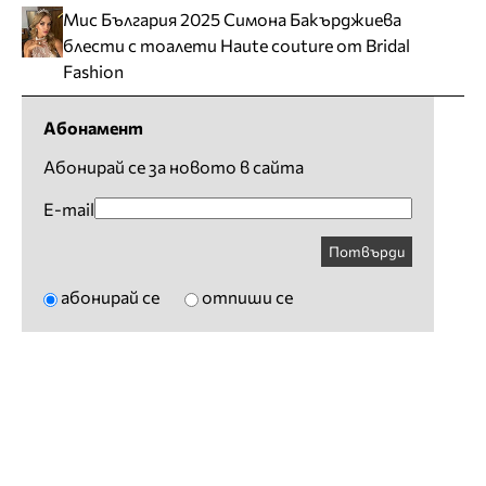
Мис България 2025 Симона Бакърджиева
блести с тоалети Haute couture от Bridal
Fashion
Абонамент
Абонирай се за новото в сайта
E-mail
Потвърди
абонирай се
отпиши се