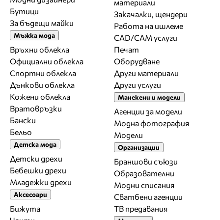
материали
Бутици
Закачалки, щендери
За бъдещи майки
Работа на ишлеме
Мъжка мода
CAD/CAM услуги
Връхни облекла
Печат
Официални облекла
Оборудване
Спортни облекла
Други материали
Дънкови облекла
Други услуги
Кожени облекла
Манекени и модели
Вратовръзки
Агенции за модели
Бански
Модна фотография
Бельо
Модели
Детска мода
Организации
Детски дрехи
Браншови съюзи
Бебешки дрехи
Образователни
Младежки дрехи
Модни списания
Аксесоари
Сватбени агенции
Бижута
ТВ предавания