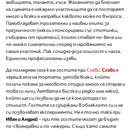
амбицията, таланта, хъса. Желанието да блеснат
на сцената е накарало участниците да се постараят
много и всеки е направил каквото може по въпроса.
Преобладават трогателни и наивни опити за
празничност (някои спонсорирани със стотинки,
събирани от приятели), които стават по-вече или
по-малко симпатични според очарованието на
самия участник. Пак солидна доза пошлост и чалга.
Единични професионални изяви.
Да погледнем сега към гостите при
Слави
.
Слави
е
черешката на тортата, затова всеки, който
получи покана за неговото студио много се старае и
това си личи. Летвата е висока и рядко има някой,
който ще си позволи да не се консултира със
стилист. Гостите са сдържани в облеклото си и не
си позволяват експерименти. Не е точно така при
Иван и Андрей
– при тях гостите могат да бъдат
по-своенравни и по-лежерни. Също като самите