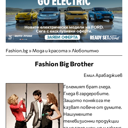
Fashion.bg
»
Мода и красота
»
Любопитно
Fashion Big Brother
Емил Арабаджиев
Големият брат гледа.
Гледа в гардеробите.
Защото понякога те
казват повече от думите.
Нашумелите
телевизионни продукции
са не само шоу, но и лакмус