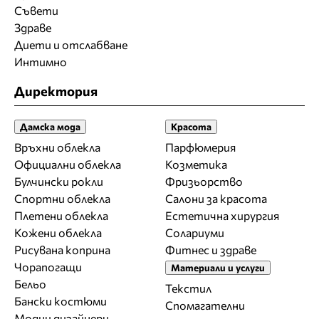
Съвети
Здраве
Диети и отслабване
Интимно
Директория
Дамска мода
Красота
Връхни облекла
Парфюмерия
Официални облекла
Козметика
Булчински рокли
Фризьорство
Спортни облекла
Салони за красота
Плетени облекла
Естетична хирургия
Кожени облекла
Солариуми
Рисувана коприна
Фитнес и здраве
Чорапогащи
Материали и услуги
Бельо
Текстил
Бански костюми
Спомагателни
Модни дизайнери