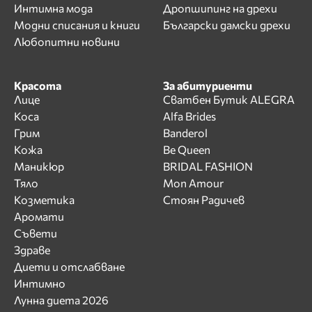
Интимна мода
Дропшипинг на дрехи
Модни списания и книги
Български дамски дрехи
Любопитни новини
Красота
За абитуриенти
Лице
Сватбен Бутик ALEGRA
Коса
Alfa Brides
Грим
Banderol
Кожа
Be Queen
Маникюр
BRIDAL FASHION
Тяло
Mon Amour
Козметика
Стоян Радичев
Аромати
Съвети
Здраве
Диети и отслабване
Интимно
Лунна диета 2026