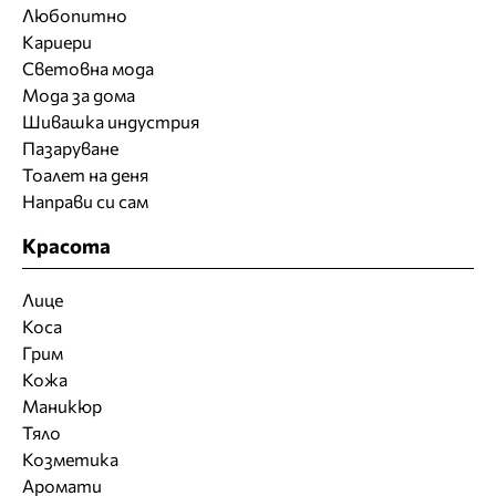
Любопитно
Кариери
Световна мода
Мода за дома
Шивашка индустрия
Пазаруване
Тоалет на деня
Направи си сам
Красота
Лице
Коса
Грим
Кожа
Маникюр
Тяло
Козметика
Аромати